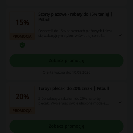
Szorty plażowe - rabaty do 15% taniej |
Pitbull
15%
Oszczędź do 15% na szortach plażowych i ciesz
się wakacyjnym stylem w świetnej cenie!
PROMOCJA
Wybierz swoje ulubione modele i korzystaj z
promocyjnych ofert.
Zobacz promocję
Oferta ważna do: 10.08.2026
Torby i plecaki do 20% zniżki | Pitbull
20%
Zrób zakupy z rabatem do 20% na torby i
plecaki. Wybierając swoje ulubione modele,
zaoszczędzisz na stylowych dodatkach!
PROMOCJA
Zobacz promocję