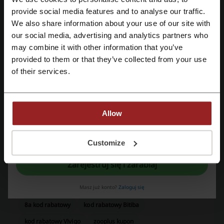
Zarejestruj się przez Facebooka
provide social media features and to analyse our traffic.
Oceń kody rabatowe Pitbull i pomóż innym użytkownikom wybrać
najlepsze oferty.
We also share information about your use of our site with
our social media, advertising and analytics partners who
Zarejestruj się przez konto Google
kontakt Pitbull:
may combine it with other information that you’ve
provided to them or that they’ve collected from your use
22 103 38 39
Zarejestruj się przez swój e-mail
of their services.
Pokaż email
Pitbull
Allow
Zobacz także podobne kody i promocje
Rejestrując się potwierdzasz zapoznanie się i akceptację "
Regulaminu
” oraz
Tory Burch
HitObuwie
SELFIEROOM
Ivet
Obag
"
Polityki Prywatności.
"
Customize
born2be
Unisono
Rubenti
Torebki skórzane
Zarejestruj się i zarabiaj
Sprawdź najpopularniejsze kupony i oferty
Masz już konto?
Zaloguj się
8a kod rabatowy
kod rabatowy Bitiba
kod rabatowy Vivigo
zooplus kupon