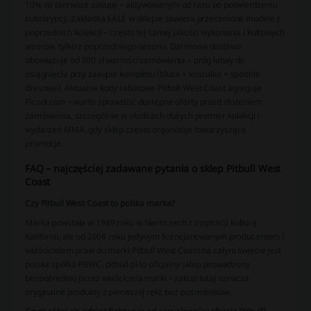
10% na pierwsze zakupy – aktywowanym od razu po potwierdzeniu
subskrypcji. Zakładka SALE w sklepie zawiera przecenione modele z
poprzednich kolekcji – często tej samej jakości wykonania i kultowych
wzorów, tylko z poprzedniego sezonu. Darmowa dostawa
obowiązuje od 300 zł wartości zamówienia – próg łatwy do
osiągnięcia przy zakupie kompletu (bluza + koszulka + spodnie
dresowe). Aktualne kody rabatowe Pitbull West Coast agreguje
Picodi.com – warto sprawdzić dostępne oferty przed złożeniem
zamówienia, szczególnie w okolicach dużych premier kolekcji i
wydarzeń MMA, gdy sklep często organizuje towarzyszące
promocje.
FAQ – najczęściej zadawane pytania o sklep Pitbull West
Coast
Czy Pitbull West Coast to polska marka?
Marka powstała w 1989 roku w Niemczech z inspiracji kulturą
Kalifornii, ale od 2008 roku jedynym licencjonowanym producentem i
właścicielem praw do marki Pitbull West Coast na całym świecie jest
polska spółka PBWC. pitbull.pl to oficjalny sklep prowadzony
bezpośrednio przez właściciela marki – zakup tutaj oznacza
oryginalne produkty z pierwszej ręki, bez pośredników.