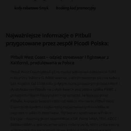
kody rabatowe Smyk
Booking kod promocyjny
Najważniejsze informacje o Pitbull
przygotowane przez zespół Picodi Polska:
Pitbull West Coast – odzież streetwear i fightwear z
Kalifornii, produkowana w Polsce
Pitbull West Coast (pitbull.pl) to marka odzieżowa założona w 1989
roku przez Volkera G. Albishausena, zainspirowanego uliczną kulturą
Los Angeles. Od 2008 roku jedynym licencjonowanym producentem i
dystrybutorem Pitbulla na całym świecie jest polska spółka PBWC z
prezesem Filipem Flaczyńskim – co oznacza, że kupując przez
Pitbulla, kupujesz bezpośrednio od właściciela marki. Pitbull West
Coast to dziś jeden z najbardziej rozpoznawalnych brandów w
segmencie odzieży streetwear, fightwear i sportswear w Polsce i
Europie – noszony przez zawodników KSW, Fame MMA, FEN, ADCC i
Babilon MMA, a jednocześnie przez miliony osób, które cenią mocny,
autentyczny styl na co dzień. Nowa kolekcja 2026 dostępna jest