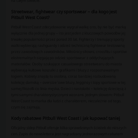
na całym świecie.
Streetwear, fightwear czy sportswear – dla kogo jest
Pitbull West Coast?
Pitbull West Coast zdecydowanie wygrał walkę o to, by nie być marką
wyłącznie dla jednej grupy – i to jest jeden z kluczowych powodów jej
trwałej popularności przez ponad 30 lat. Fighterzy i trenujący sporty
walki wybierają rashguardy i odzież techniczną fightwear testowaną
przez zawodowych zawodników. Miłośnicy siłowni, crossfitu i sportów
ekstremalnych sięgają po odzież sportswear z oddychających
materiałów. Osoby szukające casualowego streetwearu do miasta
wybierają kultowe koszulki z grafikami i bluzy z rozpoznawalnym
logiem. Kobiety znajdą tu osobną, coraz bardziej rozbudowaną
kolekcję damską – oversize'owe bluzy, legginsy i topy sportowe w tej
samej filozofii co linia męska. Dzieci i nastolatki – kolekcję dziecięcą z
tymi samymi charakterystycznymi wzorami. Jednym słowem: Pitbull
West Coast to marka dla ludzi z charakterem, niezależnie od tego,
czym się zajmują.
Kody rabatowe Pitbull West Coast i jak kupować taniej
Oficjalny sklep Pitbull oferuje kilka sprawdzonych ścieżek do niższych
cen. Zapis do newslettera jest nagradzany jednorazowym rabatem