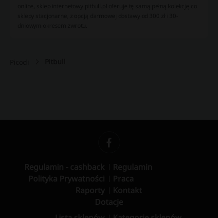
online, sklep internetowy pitbull.pl oferuje tę samą pełną kolekcję co
sklepy stacjonarne, z opcją darmowej dostawy od 300 zł i 30-
dniowym okresem zwrotu.
Pitbull
Picodi
Regulamin - cashback
Regulamin
Polityka Prywatności
Praca
Raporty
Kontakt
Dotacje
Lista sklepów
Kategorie sklepów