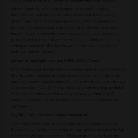
Czym różni się odzież fightwear od casualowej w ofercie Pitbull?
Odzież fightwear – rashguardy, spodenki do walki, legginsy
kompresyjne – wykonana jest z materiałów technicznych 4-way
stretch odpornych na rozciąganie i wilgoć, z wzmocnieniami w
punktach nacisku podczas sparingów i walki. Odzież casualowa –
koszulki, bluzy, spodnie dresowe – uszyta jest z bawełny o różnej
gramaturze i przeznaczona do noszenia na co dzień, do miasta i na
trening rekreacyjny. Obie linie łączy ta sama charakterystyczna
stylistyka i jakość wykonania.
Jak wybrać odpowiedni rozmiar w Pitbull West Coast?
Pitbull West Coast stosuje standardową europejską rozmiarówkę (S–
4XL). Koszulki i rashguardy szyje się w dopasowanym kroju; bluzy i
spodnie dresowe mają luźniejszy fason – część kupujących zamawia
o rozmiar większy dla efektu oversize. Na stronie każdego produktu
dostępna jest tabela rozmiarów z wymiarami w centymetrach –
warto ją sprawdzić przed zakupem, szczególnie przy pierwszym
zamówieniu.
Czy Pitbull West Coast ma sklepy stacjonarne?
Tak – Pitbull West Coast prowadzi sieć sklepów stacjonarnych w
Polsce. Lista aktualnych lokalizacji dostępna jest na stronie pitbull.pl
w zakładce „Sklepy stacjonarne". Dla osób preferujących zakupy