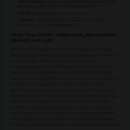
Odzież dziecięca
– bluzy, kurtki, spodnie dresowe i akcesoria dla
dzieci w tej samej stylistyce co kolekcja dla dorosłych,
Obuwie
– buty i klapki dla mężczyzn i kobiet,
Akcesoria
– czapki, torby i plecaki, okulary, paski, portfele,
bokserki i skarpety; karty podarunkowe.
Od San Diego do KSW – historia marki, która zbudowała
tożsamość przez sport
Pitbull West Coast to jedna z niewielu marek odzieżowych, której
historia jest tak nieodłącznie spleciona ze światem sportu i subkultur.
Marka powstała w 1989 roku we Frankfurcie jako projekt
zainspirowany kulturą uliczną Los Angeles, a jej nazwa pochodzi od
Spike'a – psa rasy pitbull należącego do Volkera. W Polsce marka
pojawiła się w drugiej połowie lat 90., początkowo jako dystrybutor, a
od 2008 roku – jedyny producent i właściciel marki na świecie.
Kluczowym przełomem wizerunkowym było podpisanie kontraktu
sponsorskiego z federacją KSW i wejście głęboko w świat MMA i BJJ –
współpraca z Tomaszem Drwalem, Michałem Materlą, Karolem
Bedorfem i Alessandro Paivą zbudowała autentyczne połączenie
marki z fighterami. Dziś Pitbull West Coast sponsoruje zawodników
UFC, współpracuje z federacjami ADCC, Fame MMA, FEN i Babilon
MMA oraz produkuje licencjonowane kolekcje dla klubów sportowych