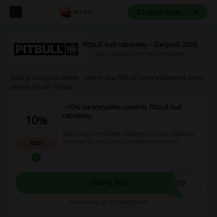
Zarejestruj się
Pitbull kod rabatowy - Sierpień 2026
Jak to działa?
Informacje i warunki
Odkryj kody rabatowe i oferty dla Pitbull zweryfikowane przez
zespół Picodi Polska
--10% na wszystkie spodnie Pitbull kod
rabatowy
10%
Skorzystaj z Pitbull kod rabatowy podczas składania
zamówienia, aby cieszyć się niższymi cenami.
KOD
L10
Odkryj kod
Kod ważny do: Do odwołania