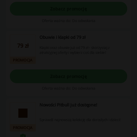
Zobacz promocję
Oferta ważna do: Do odwołania
Obuwie i klapki od 79 zł
79 zł
Klapki oraz obuwie już od 79 zł - skorzystaj z
atrakcyjnej oferty i wybierz coś dla siebie!
PROMOCJA
Zobacz promocję
Oferta ważna do: Do odwołania
Nowości Pitbull już dostępne!
Sprawdź najnowszą kolekcję dla dorosłych i dzieci!
PROMOCJA