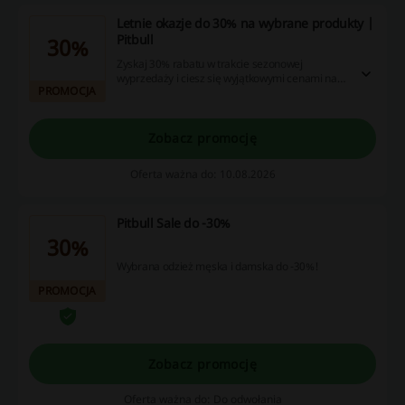
Letnie okazje do 30% na wybrane produkty |
Pitbull
30%
Zyskaj 30% rabatu w trakcie sezonowej
wyprzedaży i ciesz się wyjątkowymi cenami na
PROMOCJA
nasze produkty! Skorzystaj z tej świetnej okazji i
uzupełnij swoją garderobę lub domowe dodatki.
Zobacz promocję
Oferta ważna do: 10.08.2026
Pitbull Sale do -30%
30%
Wybrana odzież męska i damska do -30%!
PROMOCJA
Zobacz promocję
Oferta ważna do: Do odwołania