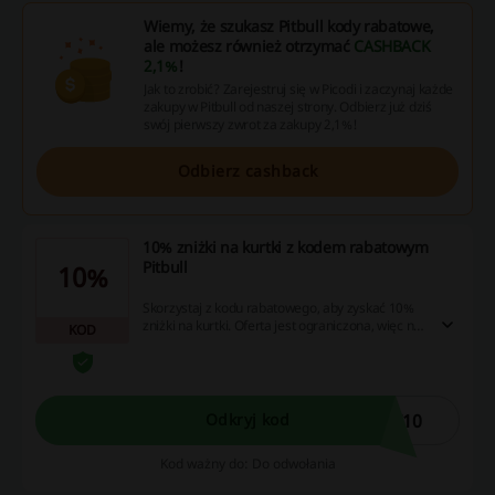
Wiemy, że szukasz Pitbull kody rabatowe,
ale możesz również otrzymać
CASHBACK
2,1%
!
Jak to zrobić? Zarejestruj się w Picodi i zaczynaj każde
zakupy w Pitbull od naszej strony. Odbierz już dziś
swój pierwszy zwrot za zakupy 2,1%!
Odbierz cashback
10% zniżki na kurtki z kodem rabatowym
Pitbull
10%
Skorzystaj z kodu rabatowego, aby zyskać 10%
zniżki na kurtki. Oferta jest ograniczona, więc nie
KOD
przegap okazji!
T10
Odkryj kod
Kod ważny do: Do odwołania