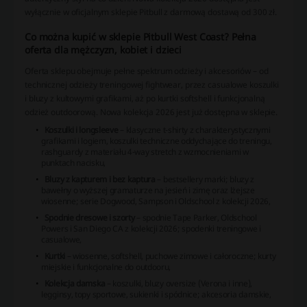
wyłącznie w oficjalnym sklepie Pitbull z darmową dostawą od 300 zł.
Co można kupić w sklepie Pitbull West Coast? Pełna
oferta dla mężczyzn, kobiet i dzieci
Oferta sklepu obejmuje pełne spektrum odzieży i akcesoriów – od
technicznej odzieży treningowej fightwear, przez casualowe koszulki
i bluzy z kultowymi grafikami, aż po kurtki softshell i funkcjonalną
odzież outdoorową. Nowa kolekcja 2026 jest już dostępna w sklepie.
Koszulki i longsleeve
– klasyczne t-shirty z charakterystycznymi
grafikami i logiem, koszulki techniczne oddychające do treningu,
rashguardy z materiału 4-way stretch z wzmocnieniami w
punktach nacisku,
Bluzy z kapturem i bez kaptura
– bestsellery marki; bluzy z
bawełny o wyższej gramaturze na jesień i zimę oraz lżejsze
wiosenne; serie Dogwood, Sampson i Oldschool z kolekcji 2026,
Spodnie dresowe i szorty
– spodnie Tape Parker, Oldschool
Powers i San Diego CA z kolekcji 2026; spodenki treningowe i
casualowe,
Kurtki
– wiosenne, softshell, puchowe zimowe i całoroczne; kurty
miejskie i funkcjonalne do outdooru,
Kolekcja damska
– koszulki, bluzy oversize (Verona i inne),
legginsy, topy sportowe, sukienki i spódnice; akcesoria damskie,