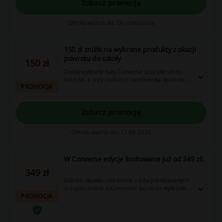
Zobacz promocję
Oferta ważna do: Do odwołania
150 zł zniżki na wybrane produkty z okazji
powrotu do szkoły
150 zł
Dodaj wybrane buty Converse oraz plecak do
koszyka, a przy realizacji zamówienia dostaniesz
PROMOCJA
automatycznie 150 zł zniżki!
Zobacz promocję
Oferta ważna do: 17.08.2026
W Converse edycje limitowane już od 349 zł!
349 zł
Odzież, obuwie i akcesoria z edycji limitowanych
w supercenach w Converse! Już teraz wybrane
PROMOCJA
produkty z oferty kupisz od 349 zł. Sprawdź!
Cashback nie nalicza się przy użyciu aplikacji
Converse.