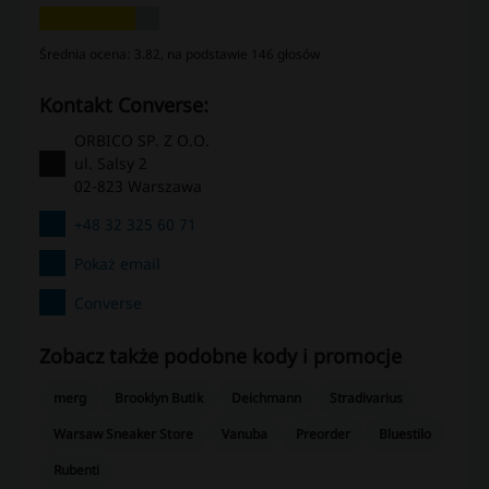
Średnia ocena: 3.82, na podstawie 146 głosów
kontakt Converse:
ORBICO SP. Z O.O.
ul. Salsy 2
02-823 Warszawa
+48 32 325 60 71
Pokaż email
Converse
Zobacz także podobne kody i promocje
merg
Brooklyn Butik
Deichmann
Stradivarius
Warsaw Sneaker Store
Vanuba
Preorder
Bluestilo
Rubenti