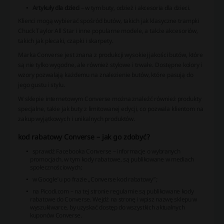
Artykuły dla dzieci
– w tym buty, odzież i akcesoria dla dzieci.
Klienci mogą wybierać spośród butów, takich jak klasyczne trampki
Chuck Taylor All Star i inne popularne modele, a także akcesoriów,
takich jak plecaki, czapki i skarpety.
Marka Converse jest znana z produkcji wysokiej jakości butów, które
są nie tylko wygodne, ale również stylowe i trwałe. Dostępne kolory i
wzory pozwalają każdemu na znalezienie butów, które pasują do
jego gustu i stylu.
W sklepie internetowym Converse można znaleźć również produkty
specjalne, takie jak buty z limitowanej edycji, co pozwala klientom na
zakup wyjątkowych i unikalnych produktów.
kod rabatowy Converse – jak go zdobyć?
sprawdź Facebooka Converse – informacje o wybranych
promocjach, w tym kody rabatowe, są publikowane w mediach
społecznościowych;
w Google’u po frazie „Converse kod rabatowy”;
na Picodi.com – na tej stronie regularnie są publikowane kody
rabatowe do Converse. Wejdź na stronę i wpisz nazwę sklepu w
wyszukiwarce, by uzyskać dostęp do wszystkich aktualnych
kuponów Converse.