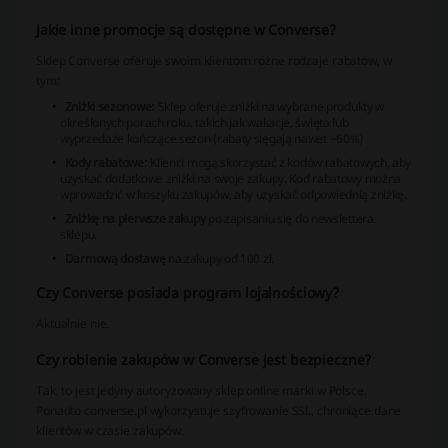
Jakie inne promocje są dostępne w Converse?
Sklep Converse oferuje swoim klientom różne rodzaje rabatów, w
tym:
Zniżki sezonowe:
Sklep oferuje zniżki na wybrane produkty w
określonych porach roku, takich jak wakacje, święta lub
wyprzedaże kończące sezon (rabaty sięgają nawet −60%)
Kody rabatowe:
Klienci mogą skorzystać z kodów rabatowych, aby
uzyskać dodatkowe zniżki na swoje zakupy. Kod rabatowy można
wprowadzić w koszyku zakupów, aby uzyskać odpowiednią zniżkę.
Zniżkę na pierwsze zakupy
po zapisaniu się do newslettera
sklepu.
Darmową dostawę
na zakupy od 100 zł.
Czy Converse posiada program lojalnościowy?
Aktualnie nie.
Czy robienie zakupów w Converse jest bezpieczne?
Tak, to jest jedyny autoryzowany sklep online marki w Polsce.
Ponadto converse.pl wykorzystuje szyfrowanie SSL, chroniące dane
klientów w czasie zakupów.