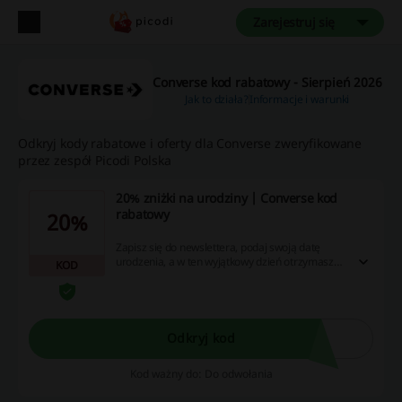
Zarejestruj się
Converse kod rabatowy - Sierpień 2026
Jak to działa?
Informacje i warunki
Odkryj kody rabatowe i oferty dla Converse zweryfikowane
przez zespół Picodi Polska
20% zniżki na urodziny | Converse kod
rabatowy
20%
Zapisz się do newslettera, podaj swoją datę
urodzenia, a w ten wyjątkowy dzień otrzymasz
KOD
od Converse specjalny urodziny kod! Cashback
nie nalicza się przy użyciu aplikacji Converse.
Odkryj kod
Kod ważny do: Do odwołania