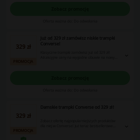
Zobacz promocję
Oferta ważna do: Do odwołania
Już od 329 zł zamówisz niskie trampki
Converse!
329 zł
Klasyczne trampki zamówisz już od 329 zł!
Atrakcyjne ceny na wygodne obuwie na nowy
PROMOCJA
sezon - sprawdź już dzisiaj! Cashback nie nalicza
się przy użyciu aplikacji Converse.
Zobacz promocję
Oferta ważna do: Do odwołania
Damskie trampki Converse od 329 zł!
329 zł
Zobacz ofertę najpopularniejszych produktów
dla niej w Converse! Już teraz bestsellerowe
PROMOCJA
buty kupisz od 329 zł. Sprawdź i skorzystaj!
Cashback nie nalicza się przy użyciu aplikacji