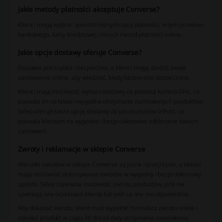
Jakie metody płatności akceptuje Converse?
Klienci mogą wybrać spośród różnych opcji płatności, w tym przelewu
bankowego, karty kredytowej i innych metod płatności online.
Jakie opcje dostawy oferuje Converse?
Dostawa jest szybka i bezpieczna, a klienci mogą śledzić swoje
zamówienie online, aby wiedzieć, kiedy będzie ono dostarczone.
Klienci mają możliwość wyboru dostawy za pomocą kuriera DHL, co
pozwala im na łatwe i wygodne otrzymanie zamówionych produktów.
Sklep oferuje także opcję dostawy do paczkomatów InPost, co
pozwala klientom na wygodne i bezproblemowe odbieranie swoich
zamówień.
Zwroty i reklamacje w sklepie Converse
Warunki zwrotów w sklepie Converse są jasne i przejrzyste, a klienci
mają możliwość dokonywania zwrotów w wygodny i bezproblemowy
sposób. Sklep zapewnia możliwość zwrotu produktów, jeśli nie
spełniają one oczekiwań klienta lub jeśli są one nieodpowiednie.
Aby dokonać zwrotu, klient musi wypełnić formularz zwrotu online i
odesłać produkt w ciągu 30 dni od daty otrzymania zamówienia.