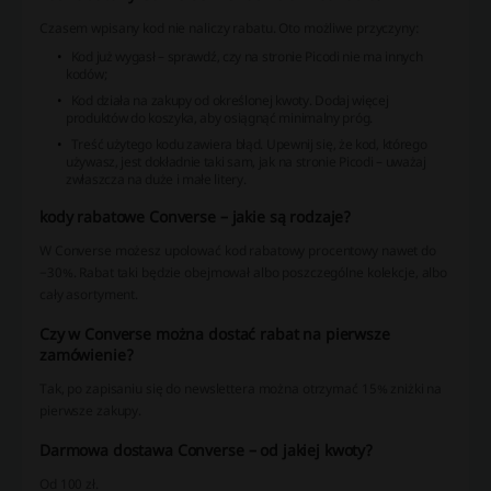
Czasem wpisany kod nie naliczy rabatu. Oto możliwe przyczyny:
Kod już wygasł – sprawdź, czy na stronie Picodi nie ma innych
kodów;
Kod działa na zakupy od określonej kwoty. Dodaj więcej
produktów do koszyka, aby osiągnąć minimalny próg.
Treść użytego kodu zawiera błąd. Upewnij się, że kod, którego
używasz, jest dokładnie taki sam, jak na stronie Picodi – uważaj
zwłaszcza na duże i małe litery.
kody rabatowe Converse – jakie są rodzaje?
W Converse możesz upolować kod rabatowy procentowy nawet do
−30%. Rabat taki będzie obejmował albo poszczególne kolekcje, albo
cały asortyment.
Czy w Converse można dostać rabat na pierwsze
zamówienie?
Tak, po zapisaniu się do newslettera można otrzymać 15% zniżki na
pierwsze zakupy.
Darmowa dostawa Converse – od jakiej kwoty?
Od 100 zł.