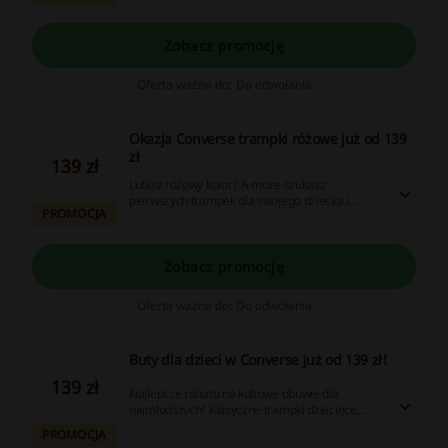
Zobacz promocję
Oferta ważna do: Do odwołania
Okazja Converse trampki różowe już od 139
zł
139 zł
Lubisz różowy kolor? A może szukasz
pierwszych trampek dla swojego dziecka i
PROMOCJA
chcesz postawić na róż? Sprawdź ofertę
Converse i zamów buty świetnej jakości już od
139 zł.
Zobacz promocję
Oferta ważna do: Do odwołania
Buty dla dzieci w Converse już od 139 zł!
139 zł
Najlepsze rabatu na kultowe obuwie dla
najmłodszych! Klasyczne trampki dziecięce
teraz w niższej cenie! Cashback nie nalicza się
PROMOCJA
przy użyciu aplikacji Converse. Nie musisz