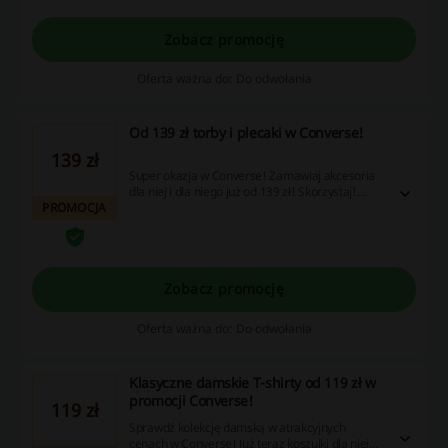
wpisywać Converse kod rabatowy, by skorzystać
ze zniżki!
Zobacz promocję
Oferta ważna do: Do odwołania
Od 139 zł torby i plecaki w Converse!
139 zł
Super okazja w Converse! Zamawiaj akcesoria
dla niej i dla niego już od 139 zł! Skorzystaj!
PROMOCJA
Cashback nie nalicza się przy użyciu aplikacji
Converse.
Zobacz promocję
Oferta ważna do: Do odwołania
Klasyczne damskie T-shirty od 119 zł w
promocji Converse!
119 zł
Sprawdź kolekcję damską w atrakcyjnych
cenach w Converse! Już teraz koszulki dla niej