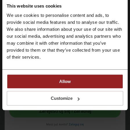
zakupach za min. 100 zł. Sprawdź!
This website uses cookies
We use cookies to personalise content and ads, to
Zarejestruj się przez Facebooka
provide social media features and to analyse our traffic.
Zobacz promocję
We also share information about your use of our site with
Oferta ważna do: Do odwołania
our social media, advertising and analytics partners who
Zarejestruj się przez konto Google
may combine it with other information that you’ve
Darmowe zwroty w Converse przez 30 dni!
provided to them or that they’ve collected from your use
Zarejestruj się przez swój e-mail
of their services.
Nietrafiony zakup? Zwróć zamówiony towar w ciągu
30 dni za darmo. Sprawdź ofertę Converse.
PROMOCJA
Allow
Zobacz promocję
Rejestrując się potwierdzasz zapoznanie się i akceptację "
Regulaminu
” oraz
"
Polityki Prywatności.
"
Customize
Oferta ważna do: Do odwołania
Zarejestruj się i zarabiaj
Masz już konto?
Zaloguj się
CASHBACK DO 3,6%