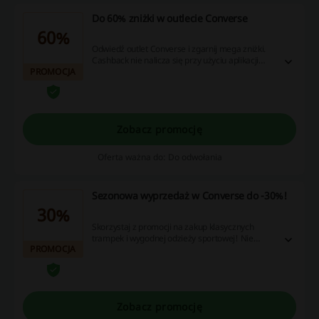
Do 60% zniżki w outlecie Converse
60%
Odwiedź outlet Converse i zgarnij mega zniżki.
Cashback nie nalicza się przy użyciu aplikacji
PROMOCJA
Converse.
Zobacz promocję
Oferta ważna do: Do odwołania
Sezonowa wyprzedaż w Converse do -30%!
30%
Skorzystaj z promocji na zakup klasycznych
trampek i wygodnej odzieży sportowej! Nie
PROMOCJA
zwlekaj i zamawiaj w niższej cenie!
Zobacz promocję