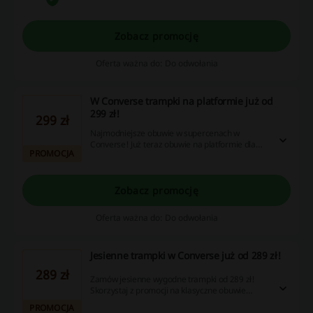
Converse.
Zobacz promocję
Oferta ważna do: Do odwołania
W Converse trampki na platformie już od
299 zł!
299 zł
Najmodniejsze obuwie w supercenach w
Converse! Już teraz obuwie na platformie dla
PROMOCJA
niej kupisz od 299 zł. Sprawdź ofertę i skorzystaj
bez wpisywania Converse kod rabatowy.
Cashback nie nalicza się przy użyciu aplikacji
Converse.
Zobacz promocję
Oferta ważna do: Do odwołania
Jesienne trampki w Converse już od 289 zł!
289 zł
Zamów jesienne wygodne trampki od 289 zł!
Skorzystaj z promocji na klasyczne obuwie
sportowe - zobacz dzisiaj! Cashback nie nalicza
PROMOCJA
się przy użyciu aplikacji Converse.