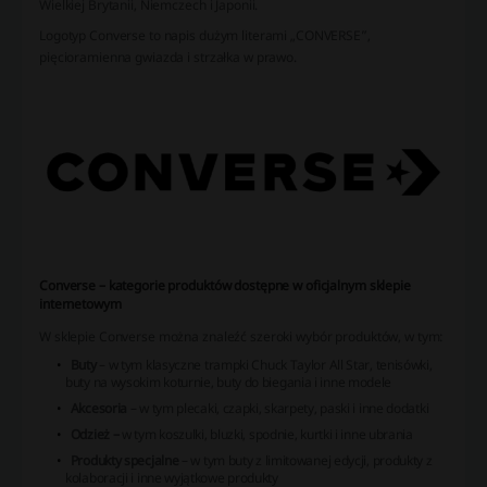
Wielkiej Brytanii, Niemczech i Japonii.
Logotyp Converse to napis dużym literami „CONVERSE”,
pięcioramienna gwiazda i strzałka w prawo.
Converse – kategorie produktów dostępne w oficjalnym sklepie
internetowym
W sklepie Converse można znaleźć szeroki wybór produktów, w tym:
Buty
– w tym klasyczne trampki Chuck Taylor All Star, tenisówki,
buty na wysokim koturnie, buty do biegania i inne modele
Akcesoria
– w tym plecaki, czapki, skarpety, paski i inne dodatki
Odzież –
w tym koszulki, bluzki, spodnie, kurtki i inne ubrania
Produkty specjalne
– w tym buty z limitowanej edycji, produkty z
kolaboracji i inne wyjątkowe produkty