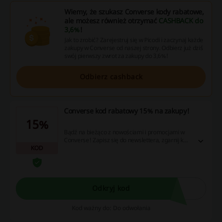
Wiemy, że szukasz Converse kody rabatowe,
ale możesz również otrzymać
CASHBACK do
3,6%
!
Jak to zrobić? Zarejestruj się w Picodi i zaczynaj każde
zakupy w Converse od naszej strony. Odbierz już dziś
swój pierwszy zwrot za zakupy do 3,6%!
Odbierz cashback
Converse kod rabatowy 15% na zakupy!
15%
Bądź na bieżąco z nowościami i promocjami w
Converse! Zapisz się do newslettera, zgarnij kod
KOD
rabatowy 15% na wszystko i złóż zamówienie.
Sprawdź ofertę! Cashback nie nalicza się przy
użyciu aplikacji Converse.
Odkryj kod
Kod ważny do: Do odwołania