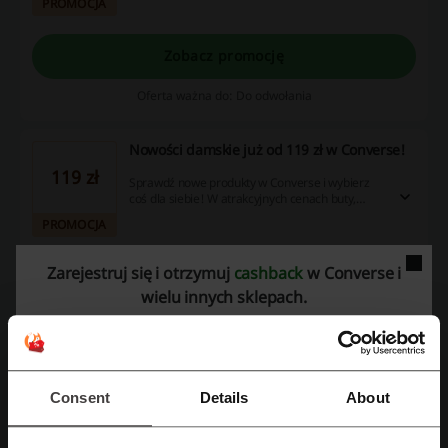
PROMOCJA
sprawdź! Cashback nie nalicza się przy użyciu
aplikacji Converse.
Zobacz promocję
Oferta ważna do: Do odwołania
Nowości damskie już od 119 zł w Converse!
119 zł
Sprawdź nowe produkty w Converse i wybierz
coś dla siebie! W atrakcyjnych cenach buty,
koszulki, akcesoria i wiele więcej. Nie przegap!
PROMOCJA
Cashback nie nalicza się przy użyciu aplikacji
Converse.
Zarejestruj się i otrzymuj
cashback
w Converse i
Zobacz promocję
wielu innych sklepach.
Oferta ważna do: Do odwołania
Darmowa dostawa zamówień od 100 zł w
Converse
Consent
Details
About
Złóż zamówienie i skorzystaj z darmowej
dostawy w Converse. Promocja obowiązuje przy
PROMOCJA