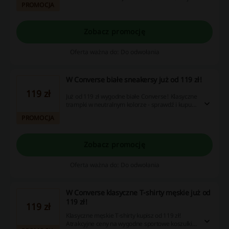
PROMOCJA
kupisz od 119 zł. Cashback nie nalicza się przy
użyciu aplikacji Converse.
Zobacz promocję
Oferta ważna do: Do odwołania
W Converse białe sneakersy już od 119 zł!
119 zł
Już od 119 zł wygodne białe Converse! Klasyczne
trampki w neutralnym kolorze - sprawdź i kupuj
w doskonałej cenie! Cashback nie nalicza się
PROMOCJA
przy użyciu aplikacji Converse.
Zobacz promocję
Oferta ważna do: Do odwołania
W Converse klasyczne T-shirty męskie już od
119 zł!
119 zł
Klasyczne męskie T-shirty kupisz od 119 zł!
Atrakcyjne ceny na wygodne sportowe koszulki -