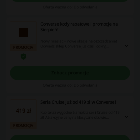
Oferta ważna do: Do odwołania
Converse kody rabatowe i promocje na
Sierpień!
Nowy miesiąc = nowe okazje na oszczędzanie!
Odwiedź sklep Converse już dziś i odkryj
PROMOCJA
najlepsze promocje na Sierpień.
Zobacz promocję
Oferta ważna do: Do odwołania
Seria Cruise już od 419 zł w Converse!
419 zł
Kup teraz wygodne trampki z serii Cruise od 419
zł! Atrakcyjne ceny na klasyczne obuwie
sportowe - zobacz teraz!
PROMOCJA