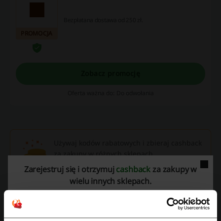
Bezpłatana dostawa od 250 zł.
PROMOCJA
Zobacz promocję
Oferta ważna do: Do odwołania
Używaj kodów rabatowych i zbieraj cashback
za zakupy w różnych sklepach
internetowych.
Zarejestruj się i otrzymuj
cashback
za zakupy w
wielu innych sklepach.
Odbierz cashback