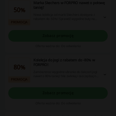
Marka Skechers w FORPRO nawet o połowę
taniej!
50%
Nowa kolekcja od marki Skechers dostępna z
rabatem do -50%! Sprawdź wygodne buty na
PROMOCJA
wiosnę w atrakcyjnej cenie!
Zobacz promocję
Oferta ważna do: Do odwołania
Kolekcja do jogi z rabatem do -80% w
FORPRO!
80%
Zamów teraz wygodne ubrania do ćwiczeń jogi
nawet o 80% taniej! Nie zwlekaj i oszczędzaj na
PROMOCJA
zakupach właśnie dzisiaj!
Zobacz promocję
Oferta ważna do: Do odwołania