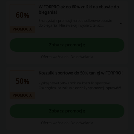
W FORPRO aż do 60% zniżki na obuwie do
biegania!
60%
Skorzystaj z promocji na bestsellerowe obuwie
do biegania! Nie zwlekaj i wybierz teraz
PROMOCJA
najlepsze buty sportowe do -60%! Nie musisz
wpisywać FORPRO kod rabatowy, by skorzystać
ze zniżki!
Zobacz promocję
Oferta ważna do: Do odwołania
Koszulki sportowe do 50% taniej w FORPRO!
50%
Zyskaj nawet 50% zniżki na koszulki sportowe!
Oszczędzaj na zakupie odzieży sportowej - sprawdź!
PROMOCJA
Zobacz promocję
Oferta ważna do: Do odwołania