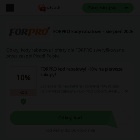
Zarejestruj się
FORPRO kody rabatowe - Sierpień 2026
Odkryj kody rabatowe i oferty dla FORPRO zweryfikowane
przez zespół Picodi Polska
FORPRO kod rabatowy! -10% na pierwsze
zakupy!
10%
Zapisz się do newslettera i otrzymaj 10% rabatu
na pierwsze zakupy w FOR PRO! Odbierz własny
KOD
FORPRO kod rabatowy!
Odkryj kod
Kod ważny do: Do odwołania