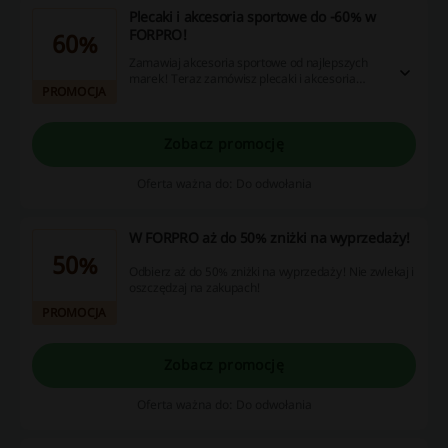
Plecaki i akcesoria sportowe do -60% w
FORPRO!
60%
Zamawiaj akcesoria sportowe od najlepszych
marek! Teraz zamówisz plecaki i akcesoria
PROMOCJA
sportowe nawet o 60% taniej!
Zobacz promocję
Oferta ważna do: Do odwołania
W FORPRO aż do 50% zniżki na wyprzedaży!
50%
Odbierz aż do 50% zniżki na wyprzedaży! Nie zwlekaj i
oszczędzaj na zakupach!
PROMOCJA
Zobacz promocję
Oferta ważna do: Do odwołania