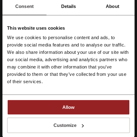
Consent
Details
About
Szczegóły ofert
Kody rabatowe
1
This website uses cookies
Największy rabat
80%
We use cookies to personalise content and ads, to
Ostatnia aktualizacja
1.08.2026, 06:01
Zarejestruj się przez Facebooka
provide social media features and to analyse our traffic.
We also share information about your use of our site with
our social media, advertising and analytics partners who
Zarejestruj się przez konto Google
Ocena kodów rabatowych dla FORPRO
may combine it with other information that you’ve
provided to them or that they’ve collected from your use
Zarejestruj się przez swój e-mail
of their services.
Średnia ocena: 4.3, na podstawie 278 głosów
kontakt FORPRO:
Allow
FORPRO
Rejestrując się potwierdzasz zapoznanie się i akceptację "
Regulaminu
” oraz
"
Polityki Prywatności.
"
Zobacz także podobne kody i promocje
Customize