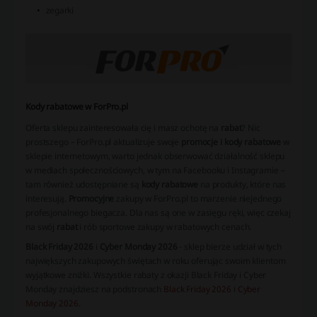
zegarki
Kody rabatowe w ForPro.pl
Oferta sklepu zainteresowała cię i masz ochotę na
rabat
? Nic
prostszego – ForPro.pl aktualizuje swoje
promocje i kody rabatowe
w
sklepie internetowym, warto jednak obserwować działalność sklepu
w mediach społecznościowych, w tym na Facebooku i Instagramie –
tam również udostępniane są
kody rabatowe
na produkty, które nas
interesują.
Promocyjne
zakupy w ForPro.pl to marzenie niejednego
profesjonalnego biegacza. Dla nas są one w zasięgu ręki, więc czekaj
na swój
rabat
i rób sportowe zakupy w rabatowych cenach.
Black Friday 2026
i
Cyber Monday 2026
- sklep bierze udział w tych
największych zakupowych świętach w roku oferując swoim klientom
wyjątkowe zniżki. Wszystkie rabaty z okazji Black Friday i Cyber
Monday znajdziesz na podstronach
Black Friday 2026
i
Cyber
Monday 2026
.