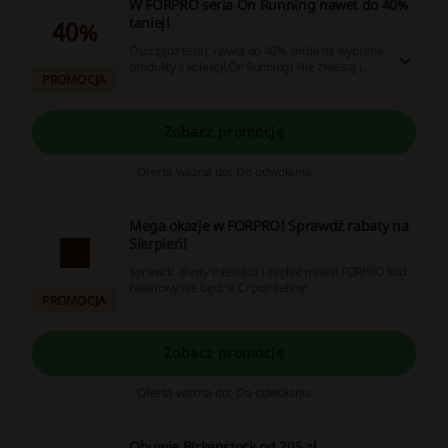
W FORPRO seria On Running nawet do 40%
taniej!
40%
Oszczędź teraz nawet do 40% zniżki na wybrane
produkty z kolekcji On Running! Nie zwlekaj i
PROMOCJA
wybierz produkty w doskonałych cenach!
Zobacz promocję
Oferta ważna do: Do odwołania
Mega okazje w FORPRO! Sprawdź rabaty na
Sierpień!
Sprawdź oferty miesiąca i zapłać mniej! FORPRO kod
rabatowy nie będzie Ci potrzebny!
PROMOCJA
Zobacz promocję
Oferta ważna do: Do odwołania
Obuwie Birkenstock od 205 zł