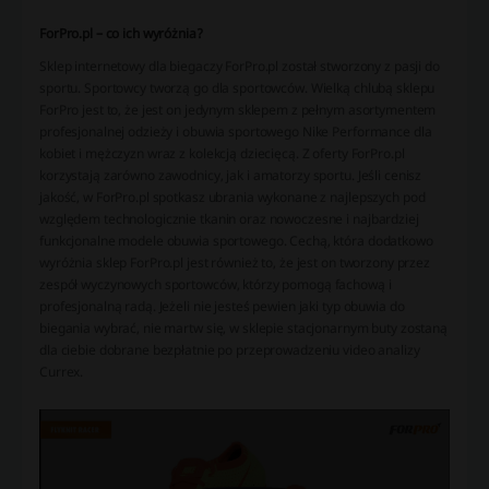
ForPro.pl – co ich wyróżnia?
Sklep internetowy dla biegaczy ForPro.pl został stworzony z pasji do
sportu. Sportowcy tworzą go dla sportowców. Wielką chlubą sklepu
ForPro jest to, że jest on jedynym sklepem z pełnym asortymentem
profesjonalnej odzieży i obuwia sportowego Nike Performance dla
kobiet i mężczyzn wraz z kolekcją dziecięcą. Z oferty ForPro.pl
korzystają zarówno zawodnicy, jak i amatorzy sportu. Jeśli cenisz
jakość, w ForPro.pl spotkasz ubrania wykonane z najlepszych pod
względem technologicznie tkanin oraz nowoczesne i najbardziej
funkcjonalne modele obuwia sportowego. Cechą, która dodatkowo
wyróżnia sklep ForPro.pl jest również to, że jest on tworzony przez
zespół wyczynowych sportowców, którzy pomogą fachową i
profesjonalną radą. Jeżeli nie jesteś pewien jaki typ obuwia do
biegania wybrać, nie martw się, w sklepie stacjonarnym buty zostaną
dla ciebie dobrane bezpłatnie po przeprowadzeniu video analizy
Currex.