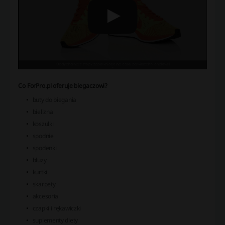
Co ForPro.pl oferuje biegaczowi?
buty do biegania
bielizna
koszulki
spodnie
spodenki
bluzy
kurtki
skarpety
akcesoria
czapki i rękawiczki
suplementy diety