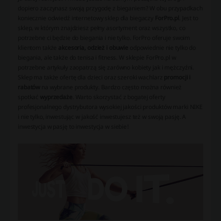
dopiero zaczynasz swoją przygodę z bieganiem? W obu przypadkach
koniecznie odwiedź internetowy sklep dla biegaczy
ForPro.pl
. Jest to
sklep, w którym znajdziesz pełny asortyment oraz wszystko, co
potrzebne ci będzie do biegania i nie tylko. ForPro oferuje swoim
klientom także
akcesoria, odzież i obuwie
odpowiednie nie tylko do
biegania, ale także do tenisa i fitness. W sklepie ForPro.pl w
potrzebne artykuły zaopatrzą się zarówno kobiety jak i mężczyźni.
Sklep ma także ofertę dla dzieci oraz szeroki wachlarz
promocji i
rabatów
na wybrane produkty. Bardzo często można również
spotkać
wyprzedaże
. Warto skorzystać z bogatej oferty
profesjonalnego dystrybutora wysokiej jakości produktów marki NIKE
i nie tylko, inwestując w jakość inwestujesz też w swoją pasję. A
inwestycja w pasję to inwestycja w siebie!