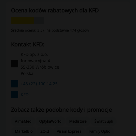
Ocena kodów rabatowych dla KFD
Średnia ocena: 3.57, na podstawie 474 głosów
kontakt KFD:
KFD Sp. z o.o.
Innowacyjna 4
55-330 Wróblowice
Polska
+48 (22) 100 14 25
KFD
Zobacz także podobne kody i promocje
AlmaMed
OptykaWorld
Medistore
Świat Supli
MarketBio
ZQ-II
Vision Express
Family Optic