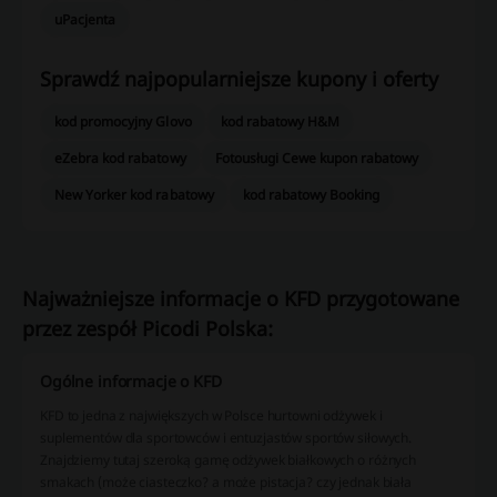
uPacjenta
Sprawdź najpopularniejsze kupony i oferty
kod promocyjny Glovo
kod rabatowy H&M
eZebra kod rabatowy
Fotousługi Cewe kupon rabatowy
New Yorker kod rabatowy
kod rabatowy Booking
Najważniejsze informacje o KFD przygotowane
przez zespół Picodi Polska:
Ogólne informacje o KFD
KFD to jedna z największych w Polsce hurtowni odżywek i
suplementów dla sportowców i entuzjastów sportów siłowych.
Znajdziemy tutaj szeroką gamę odżywek białkowych o różnych
smakach (może ciasteczko? a może pistacja? czy jednak biała