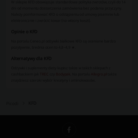
W sklepie KFD obowiązuje standardowa polityka zwrotów, czyli do 14
dni od momentu dostarczenia zamówienia bez podania przyczyny.
Należy poinformować KFD o odstąpieniu od umowy pisemnie lub
elektronicznie i zwrócić towar (na własny koszt).
Opinie o KFD
Na portalu Ceneo.pl odżywki białkowe KFD są oceniane bardzo
pozytywnie, średnia ocen to 4,8–4,9 ★.
Alternatywy dla KFD
Odżywki i suplementy diety kupisz także w takich sklepach z
cashbackiem jak
TREC
czy
Bodypak
. Na portalu
Allegro.pl
także
znajdziesz szeroki wybór kreatyny i aminokwasów.
KFD
Picodi