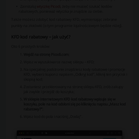
Zainstaluj
wtyczkę Picodi
, żeby nie musieć szukać kodów
rabatowych, ponieważ wtyczka je znajdzie za ciebie.
Także możesz zdobyć kod rabatowy KFD, wymieniając zebrane
punkty na złotówki (o tym programie lojalnościowym będzie niżej).
KFD kod rabatowy – jak użyć?
Oto 6 prostych kroków:
Wejdź na stronę Picodi.com
;
Wpisz w wyszukiwarce nazwę sklepu – KFD;
Na specjalnej podstronie znajdziesz kody rabatowe i promocje
KFD, wybierz kupon z napisem „Odkryj kod”, kliknij ten przycisk i
skopiuj kod;
Zostaniesz przekierowany na stronę sklepu KFD, zrób zakupy
jak zwykle i przejdź do koszyka;
W sklepie internetowym KFD kod rabatowy wpisuje się w
koszyku, pole na kod odsłoni się po kliknięciu napisu „Masz kod
rabatowy?”
;
Wpisz kod do pola i naciśnij „Dodaj”.