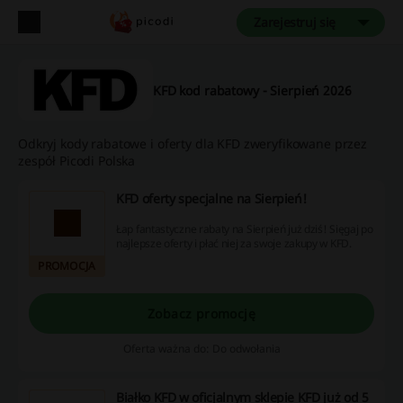
Zarejestruj się
KFD kod rabatowy - Sierpień 2026
Odkryj kody rabatowe i oferty dla KFD zweryfikowane przez
zespół Picodi Polska
KFD oferty specjalne na Sierpień!
Łap fantastyczne rabaty na Sierpień już dziś! Sięgaj po
najlepsze oferty i płać niej za swoje zakupy w KFD.
PROMOCJA
Zobacz promocję
Oferta ważna do: Do odwołania
Białko KFD w oficjalnym sklepie KFD już od 5