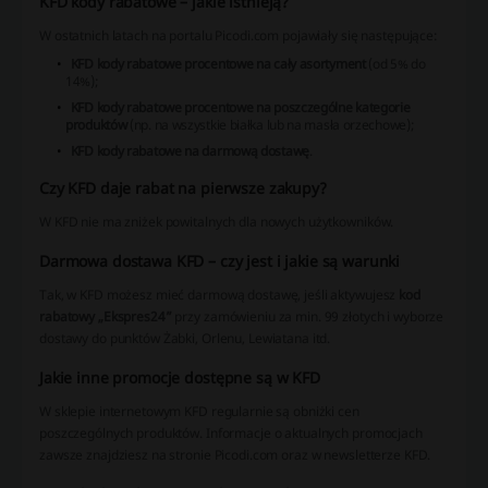
KFD kody rabatowe – jakie istnieją?
W ostatnich latach na portalu Picodi.com pojawiały się następujące:
KFD kody rabatowe procentowe na cały asortyment
(od 5% do
14%);
KFD kody rabatowe procentowe na poszczególne kategorie
produktów
(np. na wszystkie białka lub na masła orzechowe);
KFD kody rabatowe na darmową dostawę
.
Czy KFD daje rabat na pierwsze zakupy?
W KFD nie ma zniżek powitalnych dla nowych użytkowników.
Darmowa dostawa KFD – czy jest i jakie są warunki
Tak, w KFD możesz mieć darmową dostawę, jeśli aktywujesz
kod
rabatowy „Ekspres24”
przy zamówieniu za min. 99 złotych i wyborze
dostawy do punktów Żabki, Orlenu, Lewiatana itd.
Jakie inne promocje dostępne są w KFD
W sklepie internetowym KFD regularnie są obniżki cen
poszczególnych produktów. Informacje o aktualnych promocjach
zawsze znajdziesz na stronie Picodi.com oraz w newsletterze KFD.