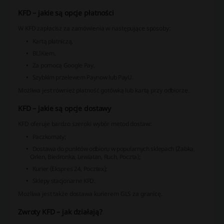
KFD – jakie są opcje płatności
W KFD zapłacisz za zamówienia w następujące sposoby:
Kartą płatniczą,
BLIKiem,
Za pomocą Google Pay,
Szybkim przelewem Paynow lub PayU.
Możliwa jest również płatność gotówką lub kartą przy odbiorze.
KFD – jakie są opcje dostawy
KFD oferuje bardzo szeroki wybór metod dostaw:
Paczkomaty;
Dostawa do punktów odbioru w popularnych sklepach (Żabka,
Orlen, Biedronka, Lewiatan, Ruch, Poczta);
Kurier (Ekspres 24, Pocztex);
Sklepy stacjonarne KFD.
Możliwa jest także dostawa kurierem GLS za granicę.
Zwroty KFD – jak działają?