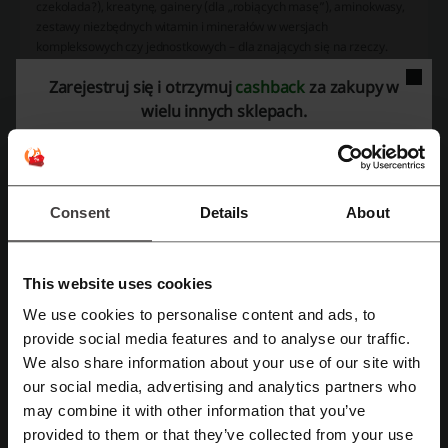
czekolada?), kreatynę, gainery (dla „robiących masę”), aminokwasy,
zestawy niezbędnych witamin i minerałów w wersjach
kompleksowych czy jednostkowych – dla znających się na rzeczy.
Funkcjonuje także forum kfd, na którym możesz zasięgnąć
Zarejestruj się i otrzymuj
cashback
za zakupy w
fachowych lub koleżeńskich (co niekoniecznie wzajemnie się
wyklucza) porad innych entuzjastów tego typu sportów.
wielu innych sklepach.
Consent
Details
About
This website uses cookies
We use cookies to personalise content and ads, to
Logotyp KFD to czarne duże litery bez odstępów pomiędzy znakami.
Zarejestruj się przez Facebooka
Rozwinięcie skrótu to
Kulturystyczne Forum Dyskusyjne
.
provide social media features and to analyse our traffic.
We also share information about your use of our site with
Co można kupić w KFD
our social media, advertising and analytics partners who
Zarejestruj się przez konto Google
KFD to nie tylko preparaty i suplementy, to także rozmaite akcesoria
may combine it with other information that you’ve
pomocne przy wykonywaniu ćwiczeń, jak na przykład rękawiczki,
provided to them or that they’ve collected from your use
paski haki, oraz shakery przydatne do przygotowywania magicznych