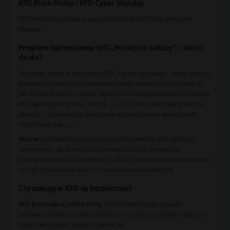
KFD Black Friday i KFD Cyber Monday
KFD nie bierze udziału w wyprzedażach Black Friday ani Cyber
Monday.
Program lojalnościowy KFD „Punkty za zakupy” – jak to
działa?
Aby wziąć udział w programie KFD „Punkty za zakupy” należy założyć
konto w tym sklepie internetowym. Każde wydane 10 zł to około 50
pkt. Zebrane punkty możesz wymienić na indywidualny kod rabatowy
KFD według przelicznika 100 pkt → 1 zł. Zatem rzeczywista korzyść
płynąca z udziału w tym programie lojalnościowym wynosi około
10%. To się opłaca :)
Ważne
: kod rabatowy może pokryć maksymalnie 25% wartości
zamówienia, np. dla kodu rabatowego na 50 zł obowiązuje
minimalna wartość zamówienia – 200 zł, z kolei dla kodu rabatowego
na 100 zł minimalna wartość zamówienia wynosi 400 zł.
Czy zakupy w KFD są bezpieczne?
KFD jest zaufaną polską firmą
. Strona internetowa posiada
najnowocześniejsze zabezpieczenia i korzysta z protokołu https, co
chroni twoje dane osobiste i płatnicze.