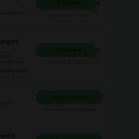
G20
Odkryj kod
ne zarówno na
Kod ważny do: 1.01.2027
ategorii
T20
Odkryj kod
egorii
 w aplikacji
Kod ważny do: 1.01.2027
zeczytaj więcej
Zobacz promocję
tywnych
Oferta ważna do: Do odwołania
erpień!