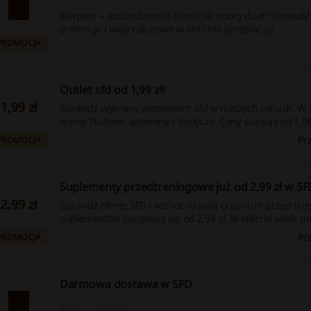
Sierpień + oszczędzanie? Brzmi jak dobry duet! Sprawd
promocje i kody rabatowe w sfd i nie przepłacaj!
PROMOCJA
Outlet sfd od 1,99 zł!
1,99 zł
Sprawdź wybrany asortyment sfd w niższych cenach. W o
kremy Nutlove, witaminy i słodycze. Ceny startują od 1,9
podstronę promocyjną i zamów taniej!
Pr
PROMOCJA
Suplementy przedtreningowe już od 2,99 zł w SF
2,99 zł
Sprawdź ofertę SFD i wzmocnij swój organizm przed tre
suplementów zaczynają się od 2,99 zł. W ofercie wiele p
różnych właściwościach do wyboru.
Pr
PROMOCJA
Darmowa dostawa w SFD