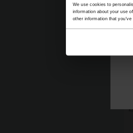
O
We use cookies to personalis
information about your use of
sf
other information that you’ve
Ku
ż
p
C
W 
a
J
Ko