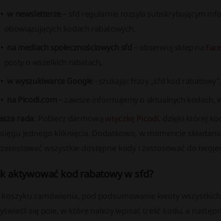
w newsletterze
– sfd regularnie rozsyła subskrybującym in
obowiązujących kodach rabatowych,
na mediach społecznościowych sfd
– obserwuj sklep na
Fac
posty o wszelkich rabatach,
w wyszukiwarce Google
- szukając frazy „sfd kod rabatowy”
na Picodi.com
– zawsze informujemy o aktualnych kodach, w
asza rada
: Pobierz darmową
wtyczkę Picodi
, dzięki której 
asięgu jednego kliknięcia. Dodatkowo, w momencie składan
rzetestować wszystkie dostępne kody i zastosować do twojego
ak aktywować kod rabatowy w sfd?
 koszyku zamówienia, pod podsumowanie kwoty wszystkich ar
świetli się pole, w które należy wpisać treść kodu, a nastę