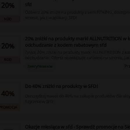
20%
sfd
Odbierz 20% zniżki na produkty z serii FITKING, dostęp
stronie, jak i w aplikacji SFD!
KOD
20% zniżki na produkty marki ALLNUTRITION w k
20%
odchudzanie z kodem rabatowym sfd
Zyskaj 20% zniżki na produkty marki ALLNUTRITION z kat
odchudzanie! Oferta obowiązuje zarówno na stronie, jak i
KOD
SFD.
Pr
Zweryfikowane
Do 40% zniżki na produkty w SFD!
40%
Oszczędzaj nawet do 40% na zakupie produktów dla ak
fizycznie w SFD!
PROMOCJA
Okazje miesiąca w sfd - Sprawdź promocje na Si