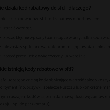
ie działa kod rabatowy do sfd - dlaczego?
stnieje kilka powodów. sfd kod rabatowy mógł bowiem:
stracić ważność,
zostać błędnie wpisany (pamiętaj, że w przypadku kodu ważna
nie zostały spełnione warunki promocji (np. kwota minimaln
zostać przez Ciebie wykorzystany już wcześniej.
akie istnieją kody rabatowe w sfd?
 sfd udostępniane są kody obniżające wartość całego koszyk
ortyment (np. odżywki, spalacze tłuszczu lub konkretne mark
nnym rodzajem kodów są te na darmową dostawę zamówienia 
odzaju (np. do paczkomatu).