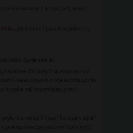
formacje o aktualnych promocjach, w tym
ebooku
, gdzie na bieżąco udostępniane są
,
ięc żaden Cię nie ominie!
kody rabatowe sfd i innych sklepów będą w
ia zamówienia, wtyczka może automatycznie
 koszyka najkorzystniejszy z nich.
tykułów, należy kliknąć “Posiadam tekst”.
pnie zaakceptować przyciskiem “Zatwierdź”.