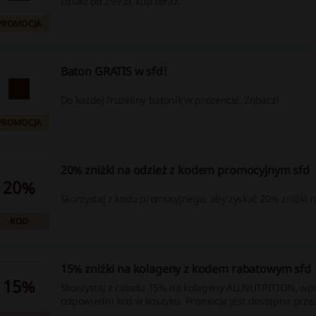
Działa od 299 zł, kup teraz.
PROMOCJA
Baton GRATIS w sfd!
Do każdej frużeliny batonik w prezencie. Zobacz!
PROMOCJA
20% zniżki na odzież z kodem promocyjnym sfd
20%
Skorzystaj z kodu promocyjnego, aby zyskać 20% zniżki n
KOD
15% zniżki na kolageny z kodem rabatowym sfd
15%
Skorzystaj z rabatu 15% na kolageny ALLNUTRITION, wpi
odpowiedni kod w koszyku. Promocja jest dostępna prze
czas.