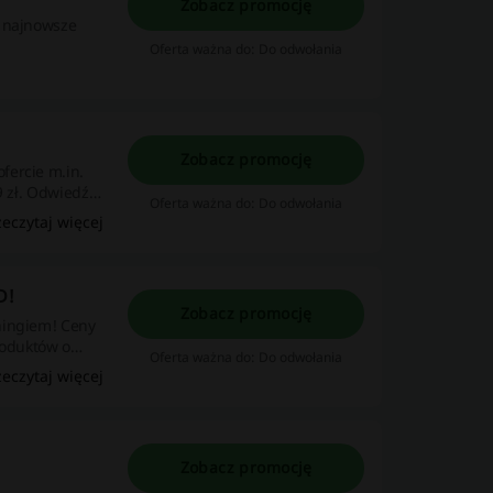
Zobacz promocję
ź najnowsze
Oferta ważna do: Do odwołania
Zobacz promocję
fercie m.in.
9 zł. Odwiedź
Oferta ważna do: Do odwołania
zeczytaj więcej
D!
Zobacz promocję
ningiem! Ceny
roduktów o
Oferta ważna do: Do odwołania
zeczytaj więcej
Zobacz promocję