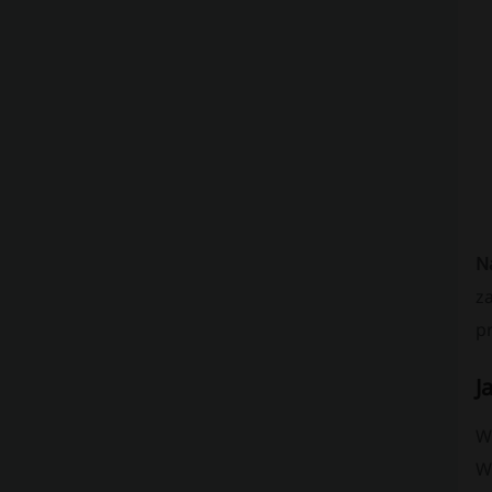
N
z
p
J
W
Wy