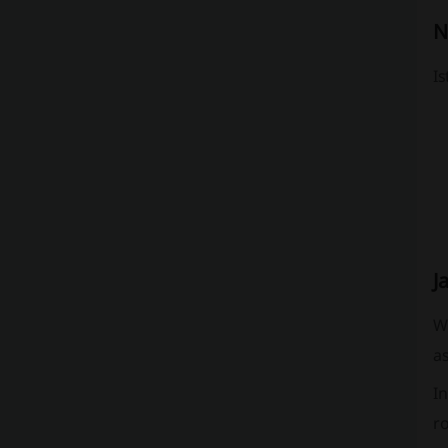
N
I
J
W
as
I
r