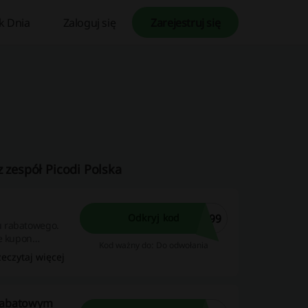
k Dnia
Zaloguj się
Zarejestruj się
z zespół Picodi Polska
A99
Odkryj kod
u rabatowego.
le kupon
Kod ważny do: Do odwołania
zeczytaj więcej
 rabatowym