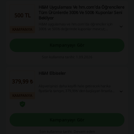
H&M Uygulaması Ve hm.com'da Öğrencilere
Tüm Ürünlerde 300₺ Ve 500₺ Kuponlar Seni
500 TL
Bekliyor
H&M uygulaması ve hm.com'da öğrenciler için
300₺ ve 500₺ değerinde kuponlar mevcut;
KAMPANYA
300₺'lik kupon, 1500₺ ve üzeri alışverişlerde
geçerli, 500₺'lik kupon ise 2500₺ ve üstü
alışverişlerde kullanılabiliyor. Bu fırsatlarla
Kampanyayı Gör
alışverişlerinizde büyük tasarruflar sağlayın!
Son kullanma tarihi: 1.09.2026
H&M Elbiseler
379,99 ₺
Alışverişinizi daha keyifli hale getirecek harika
fiyatlarla tanışın, 379,99₺'den başlayan fırsatları
KAMPANYA
kaçırmayın! İndirim kuponlarınızı kullanarak
hemen sitemize göz atın, tasarruf edin ve bu
avantajlı fırsatları kaçırmayın!
Kampanyayı Gör
Son kullanma tarihi: Devam eden