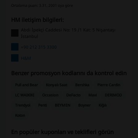
Ortalama puan: 3.31, 2001 oya göre
HM iletişim bilgileri:
Abdi İpekçi Caddesi No: 19 /1 Kat: 5 Nişantaşı
İstanbul
+90 212 315 3300
H&M
Benzer promosyon kodlarını da kontrol edin
Pull and Bear
Konyalı Saat
Bershka
Pierre Cardin
LC WAIKIKI
Occasion
DeFacto
Mavi
DERIMOD
Trendyol
Penti
BEYMEN
Boyner
Kiğılı
Koton
En popüler kuponları ve teklifleri görün