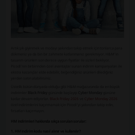
Artık şık giyinmek ve modayı yakından takip etmek için tonlarca para
dökmeniz ya da bin bir zahmete katlanmanız gerekmiyor. H&M’in
tasarım ürünleri son derece uygun fiyatlar ile sizleri bekliyor.
Picodi'nin birbirinden özel avantajlar sunan indirim kampanyaları ile
ekstra kazançlar elde edebilir, beğendiğiniz ürünleri dilediğiniz
yerden satın alabilirsiniz.
Üstelik bütün dünyada olduğu gibi H&M mağazasında da en büyük
indirimler
Black Friday
gününde başlayıp
Cyber Monday
gününe
kadar devam ediyorlar.
Black Friday 2026
ve
Cyber Monday 2026
özel indirimlerini kaçırmamak için Picodi'yi yakından takip edin,
fırsatları kaçırmayın.
HM indirimleri hakkında sıkça sorulan sorular:
1. HM indirim kodu nasıl alınır ve kullanılır?