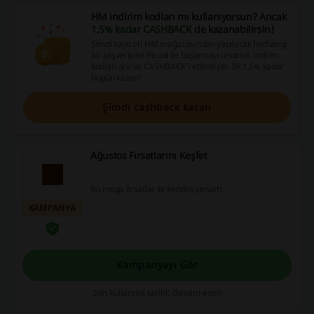
HM indirim kodları mı kullanıyorsun? Ancak
1,5% kadar CASHBACK
de kazanabilirsin!
Şimdi kayıt ol! HM mağazasından yapılacak herhangi
bir alışverişine Picodi ile başlamayı unutma. indirim
kodları ara ve CASHBACK'i etkinleştir. İlk 1,5% kadar
bugün kazan!
Şimdi cashback kazan
Ağustos Fırsatlarını Keşfet
Bu mega fırsatlar ile kendini şımart!
KAMPANYA
Kampanyayı Gör
Son kullanma tarihi: Devam eden