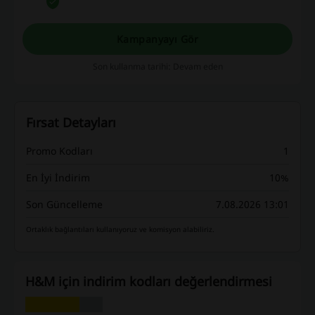
kazançlar için hemen harekete geçin!
Kampanyayı Gör
Son kullanma tarihi: Devam eden
Fırsat Detayları
Promo Kodları
1
En İyi İndirim
10%
Son Güncelleme
7.08.2026 13:01
Ortaklık bağlantıları kullanıyoruz ve komisyon alabiliriz.
H&M için indirim kodları değerlendirmesi