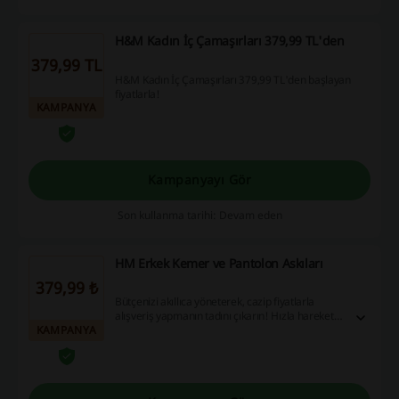
H&M Kadın İç Çamaşırları 379,99 TL'den
379,99 TL
H&M Kadın İç Çamaşırları 379,99 TL'den başlayan
fiyatlarla!
KAMPANYA
Kampanyayı Gör
Son kullanma tarihi: Devam eden
HM Erkek Kemer ve Pantolon Askıları
379,99 ₺
Bütçenizi akıllıca yöneterek, cazip fiyatlarla
alışveriş yapmanın tadını çıkarın! Hızla harekete
KAMPANYA
geçin ve 379,99₺'den başlayan fırsatlarla
avantajlı alışverişin kapılarını aralayın; alışveriş
yaparken tasarruf edin!