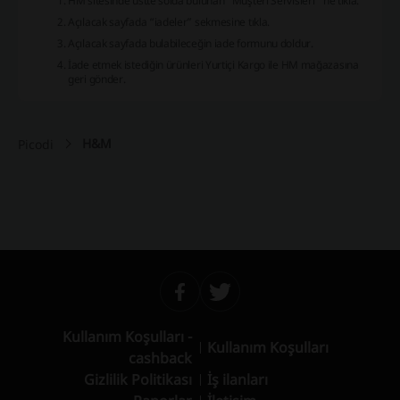
HM sitesinde üstte solda bulunan “Müşteri Servisleri”’ne tıkla.
Açılacak sayfada “iadeler” sekmesine tıkla.
Açılacak sayfada bulabileceğin iade formunu doldur.
İade etmek istediğin ürünleri Yurtiçi Kargo ile HM mağazasına
geri gönder.
H&M
Picodi
Kullanım Koşulları -
Kullanım Koşulları
cashback
Gizlilik Politikası
İş ilanları