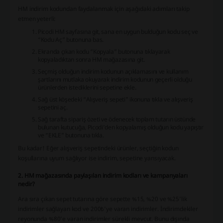
HM indirim kodundan faydalanmak için aşağıdaki adımları takip
etmen yeterli:
Picodi HM sayfasına git, sana en uygun bulduğun kodu seç ve
“Kodu Aç” butonuna bas.
Ekranda çıkan kodu “Kopyala” butonuna tıklayarak
kopyaladıktan sonra HM mağazasına git.
Seçmiş olduğun indirim kodunun açıklamasını ve kullanım
şartlarını mutlaka okuyarak indirim kodunun geçerli olduğu
ürünlerden istediklerini sepetine ekle.
Sağ üst köşedeki “Alışveriş sepeti” ikonuna tıkla ve alışveriş
sepetini aç.
Sağ tarafta sipariş özeti ve ödenecek toplam tutarın üstünde
bulunan kutucuğa, Picodi’den kopyalamış olduğun kodu yapıştır
ve “EKLE” butonuna tıkla.
Bu kadar! Eğer alışveriş sepetindeki ürünler, seçtiğin kodun
koşullarına uyum sağlıyor ise indirim, sepetine yansıyacak.
2. HM mağazasında paylaşılan indirim kodları ve kampanyaları
nedir?
Ara sıra çıkan sepet tutarına göre sepette %15, %20 ve %25’lik
indirimler sağlayan kod ve 200₺’ye varan indirimler. İndirimdekiler
reyonunda %80’e varan indirimler sürekli mevcut. Bunu dışında