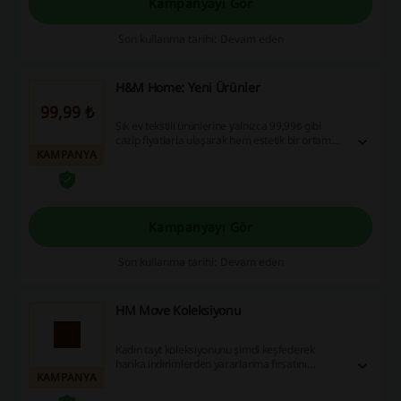
Kampanyayı Gör
Son kullanma tarihi: Devam eden
H&M Home: Yeni Ürünler
99,99 ₺
Şık ev tekstili ürünlerine yalnızca 99,99₺ gibi
cazip fiyatlarla ulaşarak hem estetik bir ortam
KAMPANYA
yaratın hem de bütçenizi koruyun! Hemen
alışverişe başlayın, bu eşsiz fırsatları kaçırmayın
ve tasarrufun keyfini çıkarın!
Kampanyayı Gör
Son kullanma tarihi: Devam eden
HM Move Koleksiyonu
Kadın tayt koleksiyonunu şimdi keşfederek
harika indirimlerden yararlanma fırsatını
KAMPANYA
kaçırmayın! Alışverişinizi daha karlı hale
getirmek için fırsatları değerlendirin ve ekstra