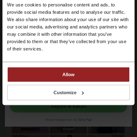
We use cookies to personalise content and ads, to
Facebook ile üye ol
provide social media features and to analyse our traffic.
We also share information about your use of our site with
Kalite ve modayı en iyi fiyatla sunan, dünyanın en büyük moda
our social media, advertising and analytics partners who
Google ile üye ol
perakendelerinden biri olan İsveç moda markası H&M’in Türkiye’de
may combine it with other information that you’ve
yirmi dokuz mağazası var. H&M ürünlerini satın almak artık için
provided to them or that they’ve collected from your use
mağazalar dışında bir kanalınız daha bulunuyor. Sezon ürünlerinin
Email ile üye ol
tamamını bulabileceğiniz hm.com adresinde t-shirt, atlet, hırka,
of their services.
kazak, gömlek, bluz, blazer ceket, kimono, elbise gibi üst giyim,
pantolon, jean, etek gibi alt giyim, mont ve kaban gibi dış giyim
ürünlerinin yanı sıra, iç çamaşırları, ayakkabılar, kozmetik ürünleri ve
aksesuarlar gibi ürün kategorileri de var. Bunların yanı sıra, kadınlara
Allow
özel üst beden kıyafetler ve hamile giyim ürünleri de bulabilirsiniz.
Kaydolarak, "
şartlar ve koşullar
" ve "
gizlilik politikası
" belgelerini okuduğunu ve
kabul ettiğini beyan etmiş olursun.
Customize
Kaydol & Kazan
Picodi hesabın var mı?
Giriş Yap