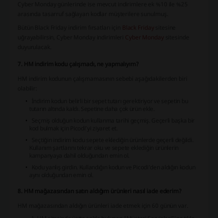
Cyber Monday günlerinde ise mevcut indirimlere ek %10 ile %25
arasında tasarruf sağlayan kodlar müşterilere sunulmuş.
Bütün Black Friday indirim fırsatları için
Black Friday
sitesine
uğrayabilirsin, Cyber Monday indirimleri
Cyber Monday
sitesinde
duyurulacak.
7. HM indirim kodu çalışmadı, ne yapmalıyım?
HM indirim kodunun çalışmamasının sebebi aşağıdakilerden biri
olabilir:
İndirim kodun belirli bir sepet tutarı gerektiriyor ve sepetin bu
tutarın altında kaldı. Sepetine daha çok ürün ekle.
Seçmiş olduğun kodun kullanma tarihi geçmiş. Geçerli başka bir
kod bulmak için Picodi’yi ziyaret et.
Seçtiğin indirim kodu sepete eklediğin ürünlerde geçerli değildi.
Kullanım şartlarını tekrar oku ve sepete eklediğin ürünlerin
kampanyaya dahil olduğundan emin ol.
Kodu yanlış girdin. Kullandığın kodun ve Picodi’den aldığın kodun
aynı olduğundan emin ol.
8. HM mağazasından satın aldığım ürünleri nasıl iade ederim?
HM mağazasından aldığın ürünleri iade etmek için 60 günün var.