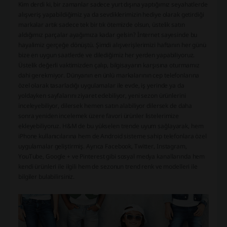
Kim derdi ki, bir zamanlar sadece yurt dışına yaptığımız seyahatlerde
alışveriş yapabildiğimiz ya da sevdiklerimizin hediye olarak getirdiği
markalar artık sadece tek bir tık ötemizde olsun, üstelik satın
aldığımız parçalar ayağımıza kadar gelsin? İnternet sayesinde bu
hayalimiz gerçeğe dönüştü. Şimdi alışverişlerimizi haftanın her günü
bize en uygun saatlerde ve dilediğimiz her yerden yapabiliyoruz.
Üstelik değerli vaktimizden çalıp, bilgisayarın karşısına oturmamız
dahi gerekmiyor. Dünyanın en ünlü markalarının cep telefonlarına
özel olarak tasarladığı uygulamalar ile evde, iş yerinde ya da
yoldayken sayfalarını ziyaret edebiliyor, yeni sezon ürünlerini
inceleyebiliyor, dilersek hemen satın alabiliyor dilersek de daha
sonra yeniden incelemek üzere favori ürünler listelerimize
ekleyebiliyoruz. H&M de bu yükselen trende uyum sağlayarak, hem
iPhone kullanıcılarına hem de Android sisteme sahip telefonlara özel
uygulamalar geliştirmiş. Ayrıca Facebook, Twitter, Instagram,
YouTube, Google + ve Pinterest gibi sosyal medya kanallarında hem
kendi ürünleri ile ilgili hem de sezonun trend renk ve modelleri ile
bilgiler bulabilirsiniz.