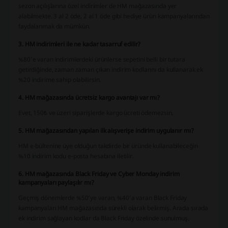
sezon açılışlarına özel indirimler de HM mağazasında yer
alabilmekte. 3 al 2 öde, 2 al 1 öde gibi hediye ürün kampanyalarından
faydalanmak da mümkün.
3. HM indirimleri ile ne kadar tasarruf edilir?
%80’e varan indirimlerdeki ürünlerse sepetini belli bir tutara
getirdiğinde, zaman zaman çıkan indirim kodlarını da kullanarak ek
%20 indirime sahip olabilirsin.
4. HM mağazasında ücretsiz kargo avantajı var mı?
Evet, 150₺ ve üzeri siparişlerde kargo ücreti ödemezsin.
5. HM mağazasından yapılan ilk alışverişe indirim uygulanır mı?
HM e-bültenine üye olduğun takdirde bir üründe kullanabileceğin
%10 indirim kodu e-posta hesabına iletilir.
6. HM mağazasında Black Friday ve Cyber Monday indirim
kampanyaları paylaşılır mı?
Geçmiş dönemlerde %50’ye varan, %40’a varan Black Friday
kampanyaları HM mağazasında sürekli olarak belirmiş. Arada sırada
ek indirim sağlayan kodlar da Black Friday özelinde sunulmuş.