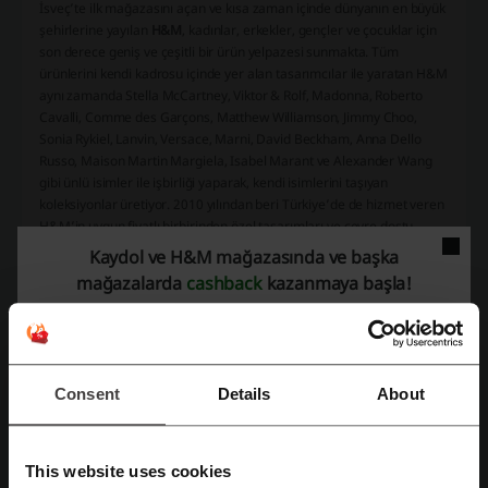
İsveç’te ilk mağazasını açan ve kısa zaman içinde dünyanın en büyük
şehirlerine yayılan
H&M
, kadınlar, erkekler, gençler ve çocuklar için
son derece geniş ve çeşitli bir ürün yelpazesi sunmakta. Tüm
ürünlerini kendi kadrosu içinde yer alan tasarımcılar ile yaratan H&M
aynı zamanda Stella McCartney, Viktor & Rolf, Madonna, Roberto
Cavalli, Comme des Garçons, Matthew Williamson, Jimmy Choo,
Sonia Rykiel, Lanvin, Versace, Marni, David Beckham, Anna Dello
Russo, Maison Martin Margiela, Isabel Marant ve Alexander Wang
gibi ünlü isimler ile işbirliği yaparak, kendi isimlerini taşıyan
koleksiyonlar üretiyor. 2010 yılından beri Türkiye’de de hizmet veren
H&M’in uygun fiyatlı birbirinden özel tasarımları ve çevre dostu
ürünleri şimdi İndirim Kodlarım’ın ekstra avantajlar sağlayan indirim
Kaydol ve H&M mağazasında ve başka
ve kampanyaları ile gardıroplarınıza taze mi taze bir esinti taşımaya
mağazalarda
cashback
kazanmaya başla!
hazırlanıyor.
Consent
Details
About
This website uses cookies