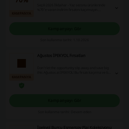
Seçili 2026 İlkbahar - Yaz sezonu ürünlerinde
%70'e varan indirim fırsatını kaçırmayın.
KAMPANYA
Alışverişinizi 5000₺ ve üzeri yaparak, vade farkı
olmadan 6 ay taksit avantajından da
yararlanabilirsiniz.
Kampanyayı Gör
Son kullanma tarihi: 1.10.2026
Ağustos İPEKYOL Fırsatları
Don't let the opportunity slip away and save big
this Ağustos at İPEKYOL!Bu fırsatı kaçırma ve bu
KAMPANYA
Ağustos İPEKYOL mağazasından ucuza alışveriş
yap!
Kampanyayı Gör
Son kullanma tarihi: Devam eden
İpekyol Burcu Esmersoy Plaj Koleksiyonu