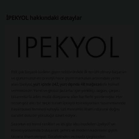
İPEKYOL hakkındaki detaylar
Pek çok başarılı kadının giyim sektöründeki ilk tercihi olmayı başaran
ve günümüzün en prestijli hazır giyim markaları arasındaki yerini
alan Ipekyol,
yurt içinde 242, yurt dışında 48 mağazası
ile hizmet
vermektedir. Yerel ve global pazarlar için yenilikçi, özgün, çarpıcı
tasarımlarla adını moda dünyasına altın harflerle yazdırmıştır. Her
sezon göz alıcı bir seçki sunan Ipekyol koleksiyonları, tasarımlarında
hayat bulan feminen ruhuyla sizi mevsimin ilham rotasına doğru
zarafet dolu bir yolculuğa davet ediyor.
Sezonun en trend renkleri ve en göz alıcı modelleri Ipekyol’un
koleksiyonlarında buluşarak, şehirli ve modern kadınların giyim
tarzına ilham veriyor. Zarafetinden ve moda çizgisinden