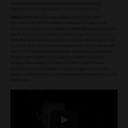
İpekyol kreasyonlarını neredeyse ezberlediyseniz, sizin için
oluşturulan yeni ürünler sayfasını da ziyaret edebilirsiniz.
ipekyol.com.tr
adresinden yapacağınız alışverişlerde sizleri
birbirinden özel hizmetler bekliyor. Anlaşmalı bankaların kredi
kartlarına sahipseniz, taksitli alışveriş imkanından yararlanabilirsiniz.
200 TL ve üzeri alışverişlerinizde ücretsiz kargo hizmeti sunuluyor.
Daha düşük tutarlardaki alışverişleriniz için ise, MNG Kargo ile 9.90
TL, UPS ile 10 TL kargo bedeli ödemeniz yeterli. Hafta içi günlerinde
saat 13:30’a kadar verdiğiniz siparişler aynı gün kargoya veriliyor.
Böylece, satın aldığınız ürünleri günlerce beklemenize gerek
kalmıyor. Satın aldığınız ürünlerin bedenleri ile ilgili bir sorun
yaşarsanız ya da ürünü başka bir rengi ile değiştirmek isterseniz,
değişim ve iade işlemleri için herhangi bir Ipekyol mağazasını ziyaret
edebilirsiniz.