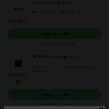
İpekyol Mevsim Trendleri
499 ₺
499₺'den başlayan fiyatlar + indirimlerle!
KAMPANYA
Kampanyayı Gör
Son kullanma tarihi: Devam eden
İPEKYOL Ücretsiz Kargo Fırsatı
2500₺ ve üzeri İPEKYOL alışverişlerinize kargo ücreti
ödemezsiniz!
KAMPANYA
Kampanyayı Gör
Son kullanma tarihi: Devam eden