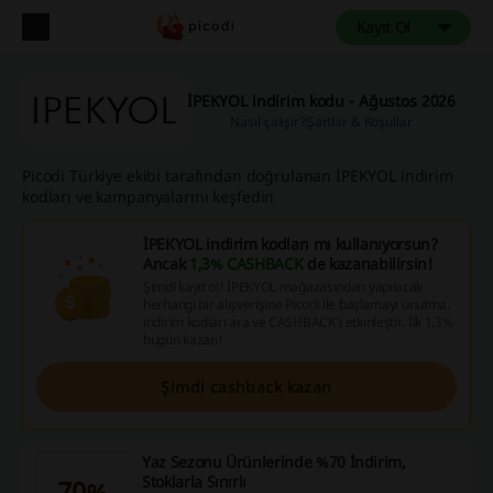
Kayıt Ol
İPEKYOL indirim kodu - Ağustos 2026
Nasıl çalışır?
Şartlar & Koşullar
Picodi Türkiye ekibi tarafından doğrulanan İPEKYOL indirim
kodları ve kampanyalarını keşfedin
İPEKYOL indirim kodları mı kullanıyorsun?
Ancak
1,3% CASHBACK
de kazanabilirsin!
Şimdi kayıt ol! İPEKYOL mağazasından yapılacak
herhangi bir alışverişine Picodi ile başlamayı unutma.
indirim kodları ara ve CASHBACK'i etkinleştir. İlk 1,3%
bugün kazan!
Şimdi cashback kazan
Yaz Sezonu Ürünlerinde %70 İndirim,
Stoklarla Sınırlı
70%