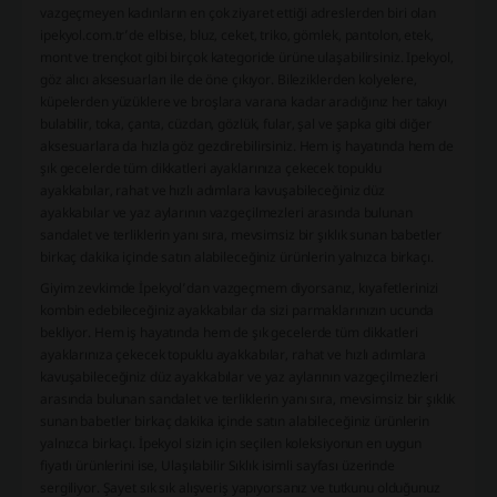
vazgeçmeyen kadınların en çok ziyaret ettiği adreslerden biri olan
ipekyol.com.tr’de elbise, bluz, ceket, triko, gömlek, pantolon, etek,
mont ve trençkot gibi birçok kategoride ürüne ulaşabilirsiniz. Ipekyol,
göz alıcı aksesuarları ile de öne çıkıyor. Bileziklerden kolyelere,
küpelerden yüzüklere ve broşlara varana kadar aradığınız her takıyı
bulabilir, toka, çanta, cüzdan, gözlük, fular, şal ve şapka gibi diğer
aksesuarlara da hızla göz gezdirebilirsiniz. Hem iş hayatında hem de
şık gecelerde tüm dikkatleri ayaklarınıza çekecek topuklu
ayakkabılar, rahat ve hızlı adımlara kavuşabileceğiniz düz
ayakkabılar ve yaz aylarının vazgeçilmezleri arasında bulunan
sandalet ve terliklerin yanı sıra, mevsimsiz bir şıklık sunan babetler
birkaç dakika içinde satın alabileceğiniz ürünlerin yalnızca birkaçı.
Giyim zevkimde İpekyol’dan vazgeçmem diyorsanız, kıyafetlerinizi
kombin edebileceğiniz ayakkabılar da sizi parmaklarınızın ucunda
bekliyor. Hem iş hayatında hem de şık gecelerde tüm dikkatleri
ayaklarınıza çekecek topuklu ayakkabılar, rahat ve hızlı adımlara
kavuşabileceğiniz düz ayakkabılar ve yaz aylarının vazgeçilmezleri
arasında bulunan sandalet ve terliklerin yanı sıra, mevsimsiz bir şıklık
sunan babetler birkaç dakika içinde satın alabileceğiniz ürünlerin
yalnızca birkaçı. İpekyol sizin için seçilen koleksiyonun en uygun
fiyatlı ürünlerini ise, Ulaşılabilir Sıklık isimli sayfası üzerinde
sergiliyor. Şayet sık sık alışveriş yapıyorsanız ve tutkunu olduğunuz