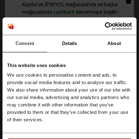
Kaydol ve İPEKYOL mağazasında ve başka
mağazalarda
cashback
kazanmaya başla!
Fırsat Detayları
Fırsatlar
8
En İyi İndirim
70%
Consent
Details
About
Son Güncelleme
1.08.2026 06:02
This website uses cookies
Ortaklık bağlantıları kullanıyoruz ve komisyon alabiliriz.
We use cookies to personalise content and ads, to
Facebook ile üye ol
provide social media features and to analyse our traffic.
İPEKYOL için indirim kodları
We also share information about your use of our site with
değerlendirmesi
our social media, advertising and analytics partners who
Google ile üye ol
may combine it with other information that you’ve
provided to them or that they’ve collected from your use
Email ile üye ol
Ortalama puan: 4, 767 oya göre
of their services.
İPEKYOL iletişim bilgileri: