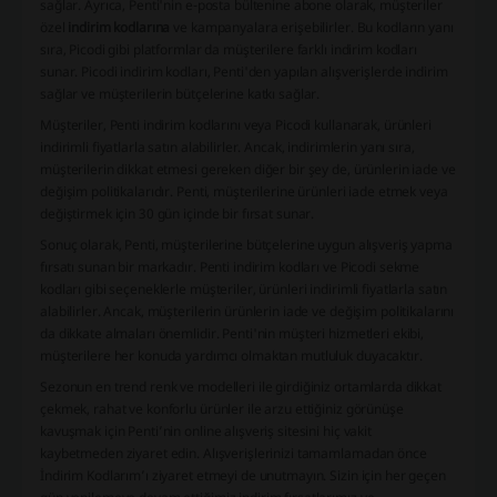
sağlar. Ayrıca, Penti'nin e-posta bültenine abone olarak, müşteriler
özel
indirim kodlarına
ve kampanyalara erişebilirler. Bu kodların yanı
sıra, Picodi gibi platformlar da müşterilere farklı indirim kodları
sunar. Picodi indirim kodları, Penti'den yapılan alışverişlerde indirim
sağlar ve müşterilerin bütçelerine katkı sağlar.
Müşteriler, Penti indirim kodlarını veya Picodi kullanarak, ürünleri
indirimli fiyatlarla satın alabilirler. Ancak, indirimlerin yanı sıra,
müşterilerin dikkat etmesi gereken diğer bir şey de, ürünlerin iade ve
değişim politikalarıdır. Penti, müşterilerine ürünleri iade etmek veya
değiştirmek için 30 gün içinde bir fırsat sunar.
Sonuç olarak, Penti, müşterilerine bütçelerine uygun alışveriş yapma
fırsatı sunan bir markadır. Penti indirim kodları ve Picodi sekme
kodları gibi seçeneklerle müşteriler, ürünleri indirimli fiyatlarla satın
alabilirler. Ancak, müşterilerin ürünlerin iade ve değişim politikalarını
da dikkate almaları önemlidir. Penti'nin müşteri hizmetleri ekibi,
müşterilere her konuda yardımcı olmaktan mutluluk duyacaktır.
Sezonun en trend renk ve modelleri ile girdiğiniz ortamlarda dikkat
çekmek, rahat ve konforlu ürünler ile arzu ettiğiniz görünüşe
kavuşmak için Penti’nin online alışveriş sitesini hiç vakit
kaybetmeden ziyaret edin. Alışverişlerinizi tamamlamadan önce
İndirim Kodlarım’ı ziyaret etmeyi de unutmayın. Sizin için her geçen