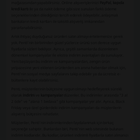
mağazasından yapabilirsiniz. Online alışverişlerinizi
PayPal
,
kapıda
kredi kartı
ile ya da nakit ödeme gibi size sunulan farklı ödeme
seçeneklerinden dilediğinizi tercih ederek ödeyebilir, anlaşmalı
bankaların kredi kartları ile taksitli alışveriş imkanından
yararlanabilirsiniz.
Artık ihtiyaç duyduğunuz ürünleri satın almayı ertelemenize gerek
yok. Penti’nin birbirinden güzel yüzlerce ürünü son derece uygun
fiyatlarla sizleri bekliyor. Ayrıca, çeşitli zamanlarda düzenlenen
dönemsel kampanyalar ile ekstra indirim avantajları da sunuluyor.
Yeni başlayan bu indirim ve kampanyalardan, zengin ürün
yelpazesine yeni eklenen ürünlerden anı anına haberdar olmak için,
Penti’nin sosyal medya sayfalarını takip edebilir ya da ücretsiz e-
bültenlere kayıt olabilirsiniz.
Penti, müşterilerinin bütçesine uygun olmayı hedefleyerek sürekli
olarak
indirim
ve
kampanyalar
düzenler. Bu indirimler arasında "3 al
2 öde" ve "alana 1 bedava" gibi kampanyalar yer alır. Ayrıca, Black
Friday veya özel günlerdeki indirim kampanyaları da müşterilerin
alışveriş bütçesini rahatlatır.
Müşteriler, Penti'nin indirimlerinden faydalanmak için birkaç
seçeneğe sahiptir. Bunlardan biri, Penti'nin web sitesinde bulunan
indirim kodlarıdır. Bu kodlar, ürünleri indirimli fiyatlarla satın almanızı