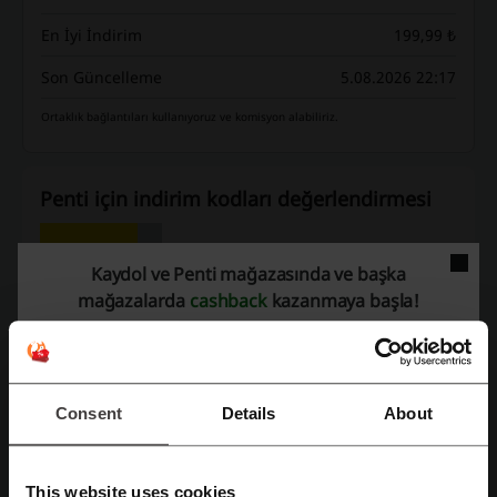
En İyi İndirim
199,99 ₺
Son Güncelleme
5.08.2026 22:17
Ortaklık bağlantıları kullanıyoruz ve komisyon alabiliriz.
Penti için indirim kodları değerlendirmesi
Kaydol ve Penti mağazasında ve başka
Ortalama puan: 3.81, 1071 oya göre
mağazalarda
cashback
kazanmaya başla!
Penti iletişim bilgileri:
PentiEvren Mahallesi Tufan Sk No:22 34212Güneşli
/ İstanbul
Consent
Details
About
0(212) 630 02 49
e-posta adresini göster:
This website uses cookies