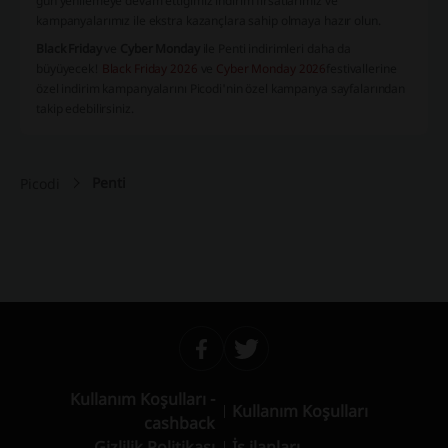
gün yenilemeye devam ettiğimiz indirim fırsatlarımız ve
kampanyalarımız ile ekstra kazançlara sahip olmaya hazır olun.
Black Friday
ve
Cyber Monday
ile Penti indirimleri daha da
büyüyecek!
Black Friday 2026
ve
Cyber Monday 2026
festivallerine
özel indirim kampanyalarını Picodi'nin özel kampanya sayfalarından
takip edebilirsiniz.
Penti
Picodi
Kullanım Koşulları -
Kullanım Koşulları
cashback
Gizlilik Politikası
İş ilanları