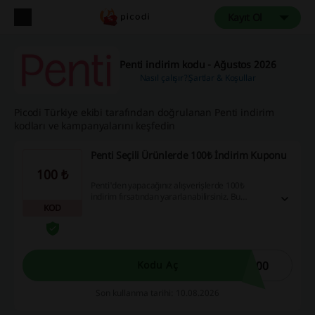
Kayıt Ol
Penti indirim kodu - Ağustos 2026
Nasıl çalışır?
Şartlar & Koşullar
Picodi Türkiye ekibi tarafından doğrulanan Penti indirim
kodları ve kampanyalarını keşfedin
Penti Seçili Ürünlerde 100₺ İndirim Kuponu
100 ₺
Penti'den yapacağınız alışverişlerde 100₺
indirim fırsatından yararlanabilirsiniz. Bu
KOD
avantajla, dilediğiniz ürünleri daha uygun
fiyatlarla temin etme şansını elde edersiniz.
100
Kodu Aç
Son kullanma tarihi: 10.08.2026