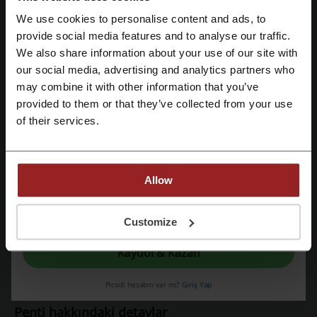
Penti
We use cookies to personalise content and ads, to
Facebook ile üye ol
Benzer promosyon kodlarını da kontrol edin
provide social media features and to analyse our traffic.
We also share information about your use of our site with
Mango
Stradivarius
Pull and Bear
DeFacto
our social media, advertising and analytics partners who
Google ile üye ol
may combine it with other information that you’ve
Mavi
Lufian
Boyner
Trendyol
Pierre Cardin
provided to them or that they’ve collected from your use
FashFed
BEYMEN
LC WAIKIKI
Kiğılı
Koton
Email ile üye ol
of their services.
Saat ve Saat
En popüler kuponları ve teklifleri görün
Allow
Hepsiburada indirim kodu
THY kampanya
Kaydolarak, "
şartlar ve koşullar
" ve "
gizlilik politikası
" belgelerini okuduğunu ve
kabul ettiğini beyan etmiş olursun.
Customize
ÇiçekSepeti indirim kodu
Temu indirim kodu
BKM Kitap indirim kodu
Kaydol & Kazan
Picodi hesabın var mı?
Giriş Yap
Penti hakkındaki detaylar