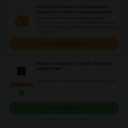
Penti indirim kodları mı kullanıyorsun?
Ancak
0,9% CASHBACK
de kazanabilirsin!
Şimdi kayıt ol! Penti mağazasından yapılacak
herhangi bir alışverişine Picodi ile başlamayı unutma.
indirim kodları ara ve CASHBACK'i etkinleştir. İlk 0,9%
bugün kazan!
Şimdi cashback kazan
Ağustos Kampanyası | Bugün Tasarrufun
Keydini Çıkar!
İndirim mi lazım? Bu mega kampanyalara bir göz at!
KAMPANYA
Kampanyayı Gör
Son kullanma tarihi: Devam eden