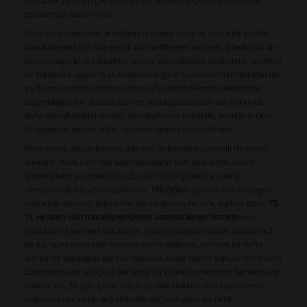
ulaşabilir ya da en çok satın alınan popüler seçimlere de hızlı bir
şekilde göz atabilirsiniz.
Penti.com adresinde aradığınız ürünlere kolay ve pratik bir şekilde
ulaşabilmeniz için size çeşitli arama filtreleri sunuyor. Dilediğiniz bir
ürün kategorisine tıkladıktan sonra, arzu ettiğiniz bedenlere, renklere
ve bütçenize uygun fiyat aralıklarına göre seçeneklerinizi daraltabilir
ya da mevcut tüm ürünleri aynı sayfa üzerinde inceleyebilirsiniz.
Beğendiğiniz bir ürünün üzerine tıkladığınız zaman ise, hakkında
daha detaylı bilgiler alabilir, fotoğraflarına bakabilir, seçtiğiniz ürün
ile bağlantılı benzer diğer ürünlere anında ulaşabilirsiniz.
Penti online alışverişleriniz için size birbirinden avantajlı hizmetler
sunuyor. Penti.com’dan satın alacağınız tüm ürünlerde, online
alışverişlerin en önemli koşulu olan %100 güvenli alışveriş
deneyiminden faydalanabilirsiniz. Dilediğiniz yerden size en uygun
saatlerde alışveriş yapabilme ayrıcalığının yanı sıra, toplam tutarı
75
TL ve üzeri olan tüm alışverişlerde ücretsiz kargo hizmeti
nden
yararlanma şansınız bulunuyor. Sipariş ettiğiniz ürünler ortalama 2
ila 4 iş günü içerisinde kargoya teslim edilerek, yaklaşık bir hafta
içerisinde dilediğiniz adresin kapısına kadar teslim ediliyor. Penti.com
üzerinden satın aldığınız herhangi bir üründen memnun kalmamanız
halinde ise, 30 gün içinde koşulsuz iade hakkınızdan faydalanma
imkanınız var. Ürün değişimlerini ise, size yakın bir Penti