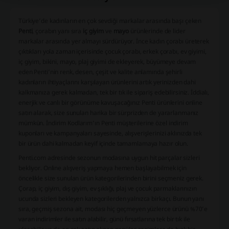
Türkiye’de kadınların en çok sevdiği markalar arasında başı çeken
Penti
, çorabın yanı sıra
iç giyim
ve
mayo
ürünlerinde de lider
markalar arasında yer almayı sürdürüyor. İnce kadın çorabı üreterek
çıktıkları yola zaman içerisinde çocuk çorabı, erkek çorabı, ev giyimi,
iç giyim, bikini, mayo, plaj giyimi de ekleyerek, büyümeye devam
eden Penti’nin renk, desen, çeşit ve kalite anlamında şehirli
kadınların ihtiyaçlarını karşılayan ürünlerini artık yerinizden dahi
kalkmanıza gerek kalmadan, tek bir tık ile sipariş edebilirsiniz. İddialı,
enerjik ve canlı bir görünüme kavuşacağınız Penti ürünlerini online
satın alarak, size sunulan harika bir sürprizden de yararlanmanız
mümkün. İndirim Kodlarım’ın Penti müşterilerine özel indirim
kuponları ve kampanyaları sayesinde, alışverişlerinizi aklınızda tek
bir ürün dahi kalmadan keyif içinde tamamlamaya hazır olun.
Penti.com adresinde sezonun modasına uygun hit parçalar sizleri
bekliyor. Online alışveriş yapmaya hemen başlayabilmek için
öncelikle size sunulan ürün kategorilerinden birini seçmeniz gerek.
Çorap, iç giyim, dış giyim, ev şıklığı, plaj ve çocuk parmaklarınızın
ucunda sizleri bekleyen kategorilerden yalnızca birkaçı. Bunun yanı
sıra, geçmiş sezona ait, modası hiç geçmeyen yüzlerce ürünü %70’e
varan indirimler ile satın alabilir, günü fırsatlarına tek bir tık ile