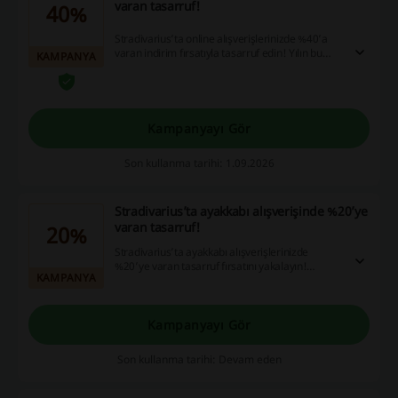
varan tasarruf!
40%
Stradivarius’ta online alışverişlerinizde %40’a
varan indirim fırsatıyla tasarruf edin! Yılın bu
KAMPANYA
döneminde karlı alışverişler yapmanın keyfini
çıkaracaksınız.
Kampanyayı Gör
Son kullanma tarihi: 1.09.2026
Stradivarius’ta ayakkabı alışverişinde %20’ye
varan tasarruf!
20%
Stradivarius’ta ayakkabı alışverişlerinizde
%20’ye varan tasarruf fırsatını yakalayın!
KAMPANYA
Fırsatlar sınırlı stoklar ile geçerlidir.
Kampanyayı Gör
Son kullanma tarihi: Devam eden