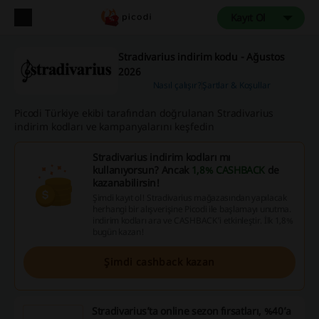
Kayıt Ol
Stradivarius indirim kodu - Ağustos
2026
Nasıl çalışır?
Şartlar & Koşullar
Picodi Türkiye ekibi tarafından doğrulanan Stradivarius
indirim kodları ve kampanyalarını keşfedin
Stradivarius indirim kodları mı
kullanıyorsun? Ancak
1,8% CASHBACK
de
kazanabilirsin!
Şimdi kayıt ol! Stradivarius mağazasından yapılacak
herhangi bir alışverişine Picodi ile başlamayı unutma.
indirim kodları ara ve CASHBACK'i etkinleştir. İlk 1,8%
bugün kazan!
Şimdi cashback kazan
Stradivarius’ta online sezon fırsatları, %40’a