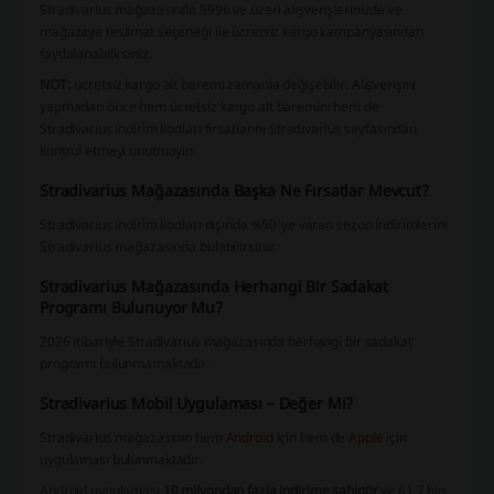
Stradivarius mağazasında 999₺ ve üzeri alışverişlerinizde ve
mağazaya teslimat seçeneği ile ücretsiz kargo kampanyasından
faydalanabilirsiniz.
NOT:
ücretsiz kargo alt baremi zamanla değişebilir. Alışverişini
yapmadan önce hem ücretsiz kargo alt baremini hem de
Stradivarius indirim kodları fırsatlarını Stradivarius sayfasından
kontrol etmeyi unutmayın.
Stradivarius Mağazasında Başka Ne Fırsatlar Mevcut?
Stradivarius indirim kodları dışında %50’ye varan sezon indirimlerini
Stradivarius mağazasında bulabilirsiniz.
Stradivarius Mağazasında Herhangi Bir Sadakat
Programı Bulunuyor Mu?
2026 itibariyle Stradivarius mağazasında herhangi bir sadakat
programı bulunmamaktadır.
Stradivarius Mobil Uygulaması – Değer Mi?
Stradivarius mağazasının hem
Android
için hem de
Apple
için
uygulaması bulunmaktadır.
Android uygulaması
10 milyondan fazla indirime sahiptir
ve 61,7 bin