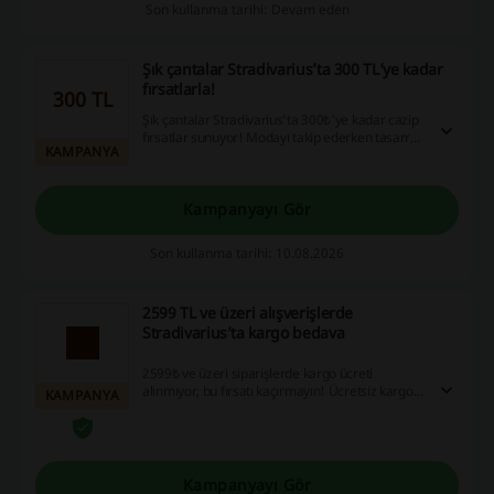
Son kullanma tarihi: Devam eden
Şık çantalar Stradivarius’ta 300 TL’ye kadar
fırsatlarla!
300 TL
Şık çantalar Stradivarius’ta 300₺'ye kadar cazip
fırsatlar sunuyor! Modayı takip ederken tasarruf
KAMPANYA
yapma imkanı yakalayın.
Kampanyayı Gör
Son kullanma tarihi: 10.08.2026
2599 TL ve üzeri alışverişlerde
Stradivarius’ta kargo bedava
2599₺ ve üzeri siparişlerde kargo ücreti
alınmıyor, bu fırsatı kaçırmayın! Ücretsiz kargo
KAMPANYA
avantajıyla alışverişinizi daha da cazip hale
getirin.
Kampanyayı Gör