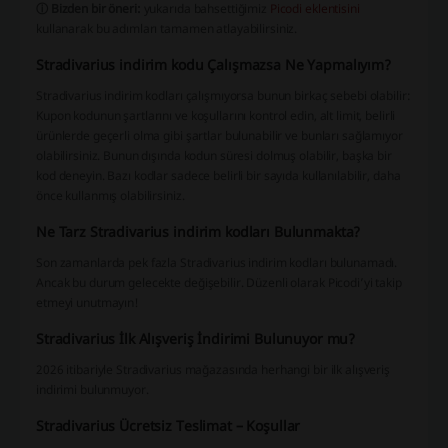
ⓘ Bizden bir öneri:
yukarıda bahsettiğimiz
Picodi eklentisini
kullanarak bu adımları tamamen atlayabilirsiniz.
Stradivarius indirim kodu Çalışmazsa Ne Yapmalıyım?
Stradivarius indirim kodları çalışmıyorsa bunun birkaç sebebi olabilir:
Kupon kodunun şartlarını ve koşullarını kontrol edin, alt limit, belirli
ürünlerde geçerli olma gibi şartlar bulunabilir ve bunları sağlamıyor
olabilirsiniz. Bunun dışında kodun süresi dolmuş olabilir, başka bir
kod deneyin. Bazı kodlar sadece belirli bir sayıda kullanılabilir, daha
önce kullanmış olabilirsiniz.
Ne Tarz Stradivarius indirim kodları Bulunmakta?
Son zamanlarda pek fazla Stradivarius indirim kodları bulunamadı.
Ancak bu durum gelecekte değişebilir. Düzenli olarak Picodi’yi takip
etmeyi unutmayın!
Stradivarius İlk Alışveriş İndirimi Bulunuyor mu?
2026 itibariyle Stradivarius mağazasında herhangi bir ilk alışveriş
indirimi bulunmuyor.
Stradivarius Ücretsiz Teslimat – Koşullar