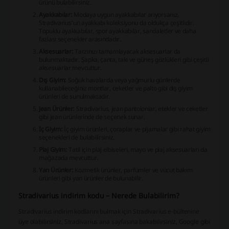
ürünü bulabilirsiniz.
Ayakkabılar:
Modaya uygun ayakkabılar arıyorsanız,
Stradivarius'un ayakkabı koleksiyonu da oldukça çeşitlidir.
Topuklu ayakkabılar, spor ayakkabılar, sandaletler ve daha
fazlası seçenekler arasındadır.
Aksesuarlar:
Tarzınızı tamamlayacak aksesuarlar da
bulunmaktadır. Şapka, çanta, takı ve güneş gözlükleri gibi çeşitli
aksesuarlar mevcuttur.
Dış Giyim:
Soğuk havalarda veya yağmurlu günlerde
kullanabileceğiniz montlar, ceketler ve palto gibi dış giyim
ürünleri de sunulmaktadır.
Jean Ürünler:
Stradivarius, jean pantolonlar, etekler ve ceketler
gibi jean ürünlerinde de seçenek sunar.
İç Giyim:
İç giyim ürünleri, çoraplar ve pijamalar gibi rahat giyim
seçenekleri de bulabilirsiniz.
Plaj Giyim:
Tatil için plaj elbiseleri, mayo ve plaj aksesuarları da
mağazada mevcuttur.
Yan Ürünler:
Kozmetik ürünler, parfümler ve vücut bakım
ürünleri gibi yan ürünler de bulunabilir.
Stradivarius indirim kodu – Nerede Bulabilirim?
Stradivarius indirim kodlarını bulmak için Stradivarius e-bültenine
üye olabilirsiniz, Stradivarius ana sayfasına bakabilirsiniz, Google gibi