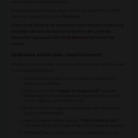
arama motorlarını kullanabilirsiniz.
Ancak tüm bunları sizin için yapan birileri var: güvenilir bir indirim,
kupon ve cashback sitesi olan
Picodi.com
.
Ayrıca Picodi, herhangi bir Stradivarius kupon kodunun mevcut olup
olmadığını otomatik olarak kontrol edecek ve aynı zamanda
siparişinize uygulayacak olan
Picodi eklentisini
de hizmetinize
sunuyor.
Stradivarius indirim kodu – Nasıl Kullanırım?
Stradivarius indirim kodu - nasıl kullanabileceğiniz ile ilgili adım adım
rehberi aşağıda paylaştık:
Picodi.com sitesine gidin ve varsa cazibinize gelen indirim
kodunu seçin ve tıklayın.
Açılacak pencerede
“kopyala ve mağazaya git”
butonuna
tıkladığınızda hem kodu kopyalamış olacak hem de otomatik
olarak mağazaya yönlendirileceksiniz.
Şimdi Stradivarius mağazasında istediğiniz gibi alışverişinizi
yapın ve sepetinize gidin.
Sepette, ürünlerin altında bulunan
“indirim kodunuzu girin”
bölmesine tıklayın ve açılacak kutuya kodu kopyalayın ya yazın.
“UYGULA”
butonuna tıklayın ve indirim sepetinize yansısın.