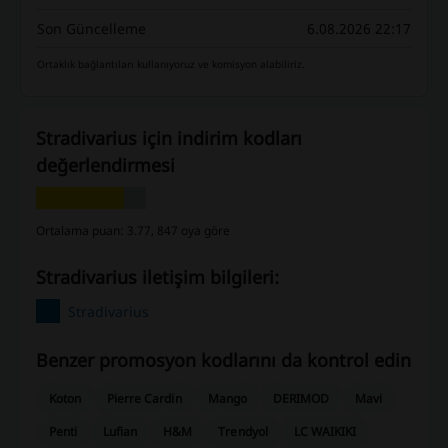
Son Güncelleme
6.08.2026 22:17
Ortaklık bağlantıları kullanıyoruz ve komisyon alabiliriz.
Stradivarius için indirim kodları
değerlendirmesi
Ortalama puan: 3.77, 847 oya göre
Stradivarius iletişim bilgileri:
Stradivarius
Benzer promosyon kodlarını da kontrol edin
Koton
Pierre Cardin
Mango
DERIMOD
Mavi
Penti
Lufian
H&M
Trendyol
LC WAIKIKI