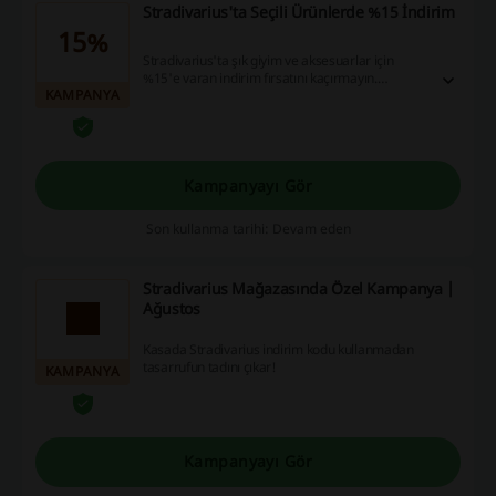
Stradivarius'ta Seçili Ürünlerde %15 İndirim
15%
Stradivarius'ta şık giyim ve aksesuarlar için
%15'e varan indirim fırsatını kaçırmayın.
KAMPANYA
Alışverişinizde tasarruf yaparken stilinizi de
yansıtın.
Kampanyayı Gör
Son kullanma tarihi: Devam eden
Stradivarius Mağazasında Özel Kampanya |
Ağustos
Kasada Stradivarius indirim kodu kullanmadan
tasarrufun tadını çıkar!
KAMPANYA
Kampanyayı Gör