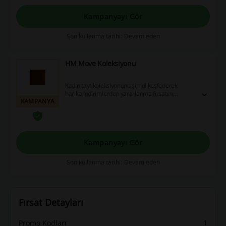
Kampanyayı Gör
Son kullanma tarihi: Devam eden
HM Move Koleksiyonu
Kadın tayt koleksiyonunu şimdi keşfederek
harika indirimlerden yararlanma fırsatını
KAMPANYA
kaçırmayın! Alışverişinizi daha karlı hale
getirmek için fırsatları değerlendirin ve ekstra
kazançlar için hemen harekete geçin!
Kampanyayı Gör
Son kullanma tarihi: Devam eden
Fırsat Detayları
Promo Kodları
1