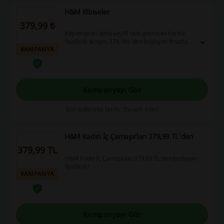
H&M Elbiseler
379,99 ₺
Alışverişinizi daha keyifli hale getirecek harika
fiyatlarla tanışın, 379,99₺'den başlayan fırsatları
KAMPANYA
kaçırmayın! İndirim kuponlarınızı kullanarak
hemen sitemize göz atın, tasarruf edin ve bu
avantajlı fırsatları kaçırmayın!
Kampanyayı Gör
Son kullanma tarihi: Devam eden
H&M Kadın İç Çamaşırları 379,99 TL'den
379,99 TL
H&M Kadın İç Çamaşırları 379,99 TL'den başlayan
fiyatlarla!
KAMPANYA
Kampanyayı Gör