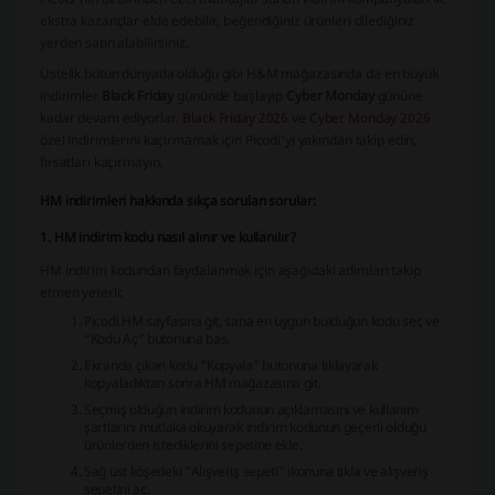
ekstra kazançlar elde edebilir, beğendiğiniz ürünleri dilediğiniz
yerden satın alabilirsiniz.
Üstelik bütün dünyada olduğu gibi H&M mağazasında da en büyük
indirimler
Black Friday
gününde başlayıp
Cyber Monday
gününe
kadar devam ediyorlar.
Black Friday 2026
ve
Cyber Monday 2026
özel indirimlerini kaçırmamak için Picodi'yi yakından takip edin,
fırsatları kaçırmayın.
HM indirimleri hakkında sıkça sorulan sorular:
1. HM indirim kodu nasıl alınır ve kullanılır?
HM indirim kodundan faydalanmak için aşağıdaki adımları takip
etmen yeterli:
Picodi HM sayfasına git, sana en uygun bulduğun kodu seç ve
“Kodu Aç” butonuna bas.
Ekranda çıkan kodu “Kopyala” butonuna tıklayarak
kopyaladıktan sonra HM mağazasına git.
Seçmiş olduğun indirim kodunun açıklamasını ve kullanım
şartlarını mutlaka okuyarak indirim kodunun geçerli olduğu
ürünlerden istediklerini sepetine ekle.
Sağ üst köşedeki “Alışveriş sepeti” ikonuna tıkla ve alışveriş
sepetini aç.