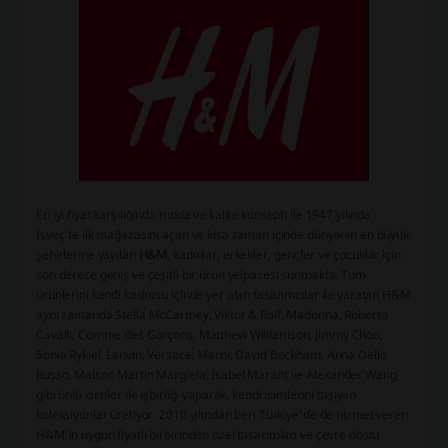
En iyi fiyat karşılığında moda ve kalite konsepti ile 1947 yılında
İsveç’te ilk mağazasını açan ve kısa zaman içinde dünyanın en büyük
şehirlerine yayılan
H&M
, kadınlar, erkekler, gençler ve çocuklar için
son derece geniş ve çeşitli bir ürün yelpazesi sunmakta. Tüm
ürünlerini kendi kadrosu içinde yer alan tasarımcılar ile yaratan H&M
aynı zamanda Stella McCartney, Viktor & Rolf, Madonna, Roberto
Cavalli, Comme des Garçons, Matthew Williamson, Jimmy Choo,
Sonia Rykiel, Lanvin, Versace, Marni, David Beckham, Anna Dello
Russo, Maison Martin Margiela, Isabel Marant ve Alexander Wang
gibi ünlü isimler ile işbirliği yaparak, kendi isimlerini taşıyan
koleksiyonlar üretiyor. 2010 yılından beri Türkiye’de de hizmet veren
H&M’in uygun fiyatlı birbirinden özel tasarımları ve çevre dostu