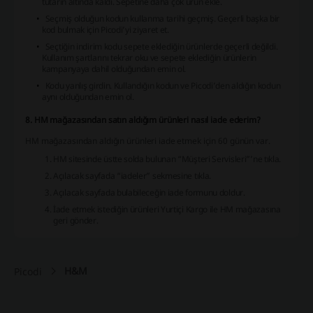
tutarın altında kaldı. Sepetine daha çok ürün ekle.
Seçmiş olduğun kodun kullanma tarihi geçmiş. Geçerli başka bir
kod bulmak için Picodi’yi ziyaret et.
Seçtiğin indirim kodu sepete eklediğin ürünlerde geçerli değildi.
Kullanım şartlarını tekrar oku ve sepete eklediğin ürünlerin
kampanyaya dahil olduğundan emin ol.
Kodu yanlış girdin. Kullandığın kodun ve Picodi’den aldığın kodun
aynı olduğundan emin ol.
8. HM mağazasından satın aldığım ürünleri nasıl iade ederim?
HM mağazasından aldığın ürünleri iade etmek için 60 günün var.
HM sitesinde üstte solda bulunan “Müşteri Servisleri”’ne tıkla.
Açılacak sayfada “iadeler” sekmesine tıkla.
Açılacak sayfada bulabileceğin iade formunu doldur.
İade etmek istediğin ürünleri Yurtiçi Kargo ile HM mağazasına
geri gönder.
H&M
Picodi