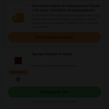
HM indirim kodları mı kullanıyorsun? Ancak
1,5% kadar CASHBACK
de kazanabilirsin!
Şimdi kayıt ol! HM mağazasından yapılacak herhangi
bir alışverişine Picodi ile başlamayı unutma. indirim
kodları ara ve CASHBACK'i etkinleştir. İlk 1,5% kadar
bugün kazan!
Şimdi cashback kazan
Ağustos Fırsatlarını Keşfet
Bu mega fırsatlar ile kendini şımart!
KAMPANYA
Kampanyayı Gör
Son kullanma tarihi: Devam eden