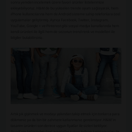
sonra yeniden incelemek üzere favori ürünler listelerimize
ekleyebiliyoruz. H&M de bu yükselen trende uyum sağlayarak, hem
iPhone kullanıcılarına hem de Android sisteme sahip telefonlara özel
uygulamalar geliştirmiş. Ayrıca Facebook, Twitter, Instagram,
YouTube, Google + ve Pinterest gibi sosyal medya kanallarında hem
kendi ürünleri ile ilgili hem de sezonun trend renk ve modelleri ile
bilgiler bulabilirsiniz.
Artık şık giyinmek ve modayı yakından takip etmek için tonlarca para
dökmeniz ya da bin bir zahmete katlanmanız gerekmiyor. H&M’in
tasarım ürünleri son derece uygun fiyatlar ile sizleri bekliyor.
Picodi'nin birbirinden özel avantajlar sunan indirim kampanyaları ile