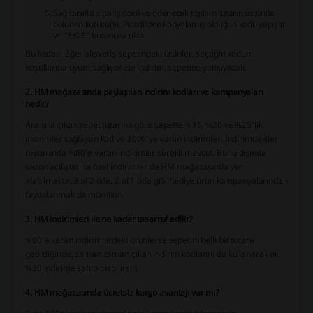
Sağ tarafta sipariş özeti ve ödenecek toplam tutarın üstünde
bulunan kutucuğa, Picodi’den kopyalamış olduğun kodu yapıştır
ve “EKLE” butonuna tıkla.
Bu kadar! Eğer alışveriş sepetindeki ürünler, seçtiğin kodun
koşullarına uyum sağlıyor ise indirim, sepetine yansıyacak.
2. HM mağazasında paylaşılan indirim kodları ve kampanyaları
nedir?
Ara sıra çıkan sepet tutarına göre sepette %15, %20 ve %25’lik
indirimler sağlayan kod ve 200₺’ye varan indirimler. İndirimdekiler
reyonunda %80’e varan indirimler sürekli mevcut. Bunu dışında
sezon açılışlarına özel indirimler de HM mağazasında yer
alabilmekte. 3 al 2 öde, 2 al 1 öde gibi hediye ürün kampanyalarından
faydalanmak da mümkün.
3. HM indirimleri ile ne kadar tasarruf edilir?
%80’e varan indirimlerdeki ürünlerse sepetini belli bir tutara
getirdiğinde, zaman zaman çıkan indirim kodlarını da kullanarak ek
%20 indirime sahip olabilirsin.
4. HM mağazasında ücretsiz kargo avantajı var mı?