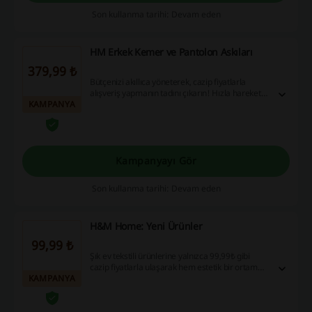
Son kullanma tarihi: Devam eden
HM Erkek Kemer ve Pantolon Askıları
379,99 ₺
Bütçenizi akıllıca yöneterek, cazip fiyatlarla
alışveriş yapmanın tadını çıkarın! Hızla harekete
KAMPANYA
geçin ve 379,99₺'den başlayan fırsatlarla
avantajlı alışverişin kapılarını aralayın; alışveriş
yaparken tasarruf edin!
Kampanyayı Gör
Son kullanma tarihi: Devam eden
H&M Home: Yeni Ürünler
99,99 ₺
Şık ev tekstili ürünlerine yalnızca 99,99₺ gibi
cazip fiyatlarla ulaşarak hem estetik bir ortam
KAMPANYA
yaratın hem de bütçenizi koruyun! Hemen
alışverişe başlayın, bu eşsiz fırsatları kaçırmayın
ve tasarrufun keyfini çıkarın!