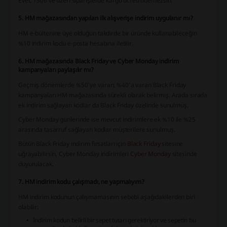
Evet, 150₺ ve üzeri siparişlerde kargo ücreti ödemezsin.
5. HM mağazasından yapılan ilk alışverişe indirim uygulanır mı?
HM e-bültenine üye olduğun takdirde bir üründe kullanabileceğin
%10 indirim kodu e-posta hesabına iletilir.
6. HM mağazasında Black Friday ve Cyber Monday indirim
kampanyaları paylaşılır mı?
Geçmiş dönemlerde %50’ye varan, %40’a varan Black Friday
kampanyaları HM mağazasında sürekli olarak belirmiş. Arada sırada
ek indirim sağlayan kodlar da Black Friday özelinde sunulmuş.
Cyber Monday günlerinde ise mevcut indirimlere ek %10 ile %25
arasında tasarruf sağlayan kodlar müşterilere sunulmuş.
Bütün Black Friday indirim fırsatları için
Black Friday
sitesine
uğrayabilirsin, Cyber Monday indirimleri
Cyber Monday
sitesinde
duyurulacak.
7. HM indirim kodu çalışmadı, ne yapmalıyım?
HM indirim kodunun çalışmamasının sebebi aşağıdakilerden biri
olabilir:
İndirim kodun belirli bir sepet tutarı gerektiriyor ve sepetin bu