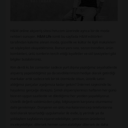
H&M online alışveriş sitesi hm.com üzerinde ayrıca bir de moda
rehberi sunuyor.
H&M Life
isimli bu sayfada H&M editörleri
tarafından kaleme alınan moda, güzellik ve kültür ile ilgili makaleleri
ve söyleşileri okuyabilirsiniz. Bunun yanı sıra, sezon trendleri, ürün
kombinleri, ünlü isimlerin tercih ettiği kıyafetler ve stil tavsiyeleri gibi
bilgiler bulabilirsiniz.
Kim derdi ki, bir zamanlar sadece yurt dışına yaptığımız seyahatlerde
alışveriş yapabildiğimiz ya da sevdiklerimizin hediye olarak getirdiği
markalar artık sadece tek bir tık ötemizde olsun, üstelik satın
aldığımız parçalar ayağımıza kadar gelsin? İnternet sayesinde bu
hayalimiz gerçeğe dönüştü. Şimdi alışverişlerimizi haftanın her günü
bize en uygun saatlerde ve dilediğimiz her yerden yapabiliyoruz.
Üstelik değerli vaktimizden çalıp, bilgisayarın karşısına oturmamız
dahi gerekmiyor. Dünyanın en ünlü markalarının cep telefonlarına
özel olarak tasarladığı uygulamalar ile evde, iş yerinde ya da
yoldayken sayfalarını ziyaret edebiliyor, yeni sezon ürünlerini
inceleyebiliyor, dilersek hemen satın alabiliyor dilersek de daha