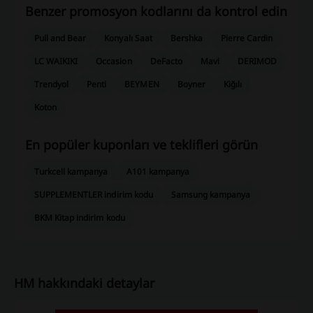
Benzer promosyon kodlarını da kontrol edin
Pull and Bear
Konyalı Saat
Bershka
Pierre Cardin
LC WAIKIKI
Occasion
DeFacto
Mavi
DERIMOD
Trendyol
Penti
BEYMEN
Boyner
Kiğılı
Koton
En popüler kuponları ve teklifleri görün
Turkcell kampanya
A101 kampanya
SUPPLEMENTLER indirim kodu
Samsung kampanya
BKM Kitap indirim kodu
HM hakkındaki detaylar