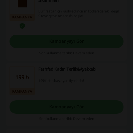
İndirimleri
Bu fırsatlar için FashFed indirim kodları gerekli değil!
Siteye git ve tassarufa başla!
KAMPANYA
Kampanyayı Gör
Son kullanma tarihi: Devam eden
Fashfed Kadın Terlik&Ayakkabı
199 ₺
199₺'den başlayan fiyatlarla!
KAMPANYA
Kampanyayı Gör
Son kullanma tarihi: Devam eden