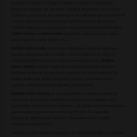
takip eden, kaliteli ve şık giyim ürünleri sunarak müşterilerinin
beğenisini kazanan bir markadır. Fashfed, müşterilerine sunduğu
ürünlerin yanı sıra sık sık kampanyalar ve indirimler düzenleyerek de
müşteri memnuniyetini arttırmayı hedeflemektedir. Bu nedenle,
Fashfed mağazasında yapacağınız alışverişlerde kullanabileceğiniz
indirim kodları
ve
kupon kodları
sayesinde, kaliteli ürünlere daha
uygun fiyatlarla sahip olabilirsiniz.
Fashfed indirim kodu
, müşterilerin mağazada alışveriş yaparken
avantaj sağlayabilecek bir koddur. Bu kodu kullanarak, alışveriş
tutarınızda belirli bir oranda indirim elde edebilirsiniz.
Fashfed
indirim kodları
, sadece mağazanın web sitesinde kullanılabilen
kodlardır ve güncel kampanyalar kapsamında sunulmaktadır. Bu
kodları kullanarak, farklı markaların ürünleri arasından seçim
yapabilir, indirimli fiyatlarla alışveriş yapabilirsiniz.
Fashfed indirim kuponu
da yine müşterilere sunulan avantajlı bir
seçenektir. Bu kuponlar, belirli bir tutarda indirim sağlayan özel
kuponlardır. Fashfed indirim kuponları, sık sık güncellenen ve değişen
kampanyalar kapsamında sunulan bir fırsattır. Bu kuponları
kullanarak, sepetinizdeki ürünlerin fiyatından indirim alabilir,
bütçenizi koruyabilirsiniz.
Fashfed ücretsiz kargo kampanyası da müşterilerin ilgisini çeken bir