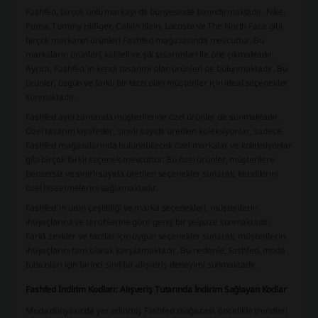
Fashfed, birçok ünlü markayı da bünyesinde barındırmaktadır. Nike,
Puma, Tommy Hilfiger, Calvin Klein, Lacoste ve The North Face gibi
birçok markanın ürünleri Fashfed mağazasında mevcuttur. Bu
markaların ürünleri, kaliteli ve şık tasarımları ile öne çıkmaktadır.
Ayrıca, Fashfed'in kendi tasarımı olan ürünleri de bulunmaktadır. Bu
ürünler, özgün ve farklı bir tarzı olan müşteriler için ideal seçenekler
sunmaktadır.
Fashfed aynı zamanda müşterilerine özel ürünler de sunmaktadır.
Özel tasarım kıyafetler, sınırlı sayıda üretilen koleksiyonlar, sadece
Fashfed mağazalarında bulunabilecek özel markalar ve koleksiyonlar
gibi birçok farklı seçenek mevcuttur. Bu özel ürünler, müşterilere
benzersiz ve sınırlı sayıda üretilen seçenekler sunarak, kendilerini
özel hissetmelerini sağlamaktadır.
Fashfed'in ürün çeşitliliği ve marka seçenekleri, müşterilerin
ihtiyaçlarına ve tercihlerine göre geniş bir yelpaze sunmaktadır.
Farklı zevkler ve tarzlar için uygun seçenekler sunarak, müşterilerin
ihtiyaçlarını tam olarak karşılamaktadır. Bu nedenle, Fashfed, moda
tutkunları için birinci sınıf bir alışveriş deneyimi sunmaktadır.
Fashfed İndirim Kodları: Alışveriş Tutarında İndirim Sağlayan Kodlar
Moda dünyasında yer edinmiş Fashfed mağazası, öncelikle trendleri