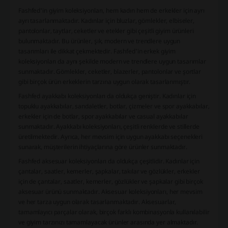
Fashfed'in giyim koleksiyonları, hem kadın hem de erkekler için ayrı
ayrı tasarlanmaktadır. Kadınlar için bluzlar, gömlekler, elbiseler,
pantolonlar, taytlar, ceketler ve etekler gibi çeşitli giyim ürünleri
bulunmaktadır. Bu ürünler, şık, modern ve trendlere uygun
tasarımları ile dikkat çekmektedir. Fashfed'in erkek giyim
koleksiyonları da aynı şekilde modern ve trendlere uygun tasarımlar
sunmaktadır. Gömlekler, ceketler, blazerler, pantolonlar ve şortlar
gibi birçok ürün erkeklerin tarzına uygun olarak tasarlanmıştır.
Fashfed ayakkabı koleksiyonları da oldukça geniştir. Kadınlar için
topuklu ayakkabılar, sandaletler, botlar, çizmeler ve spor ayakkabılar,
erkekler için de botlar, spor ayakkabılar ve casual ayakkabılar
sunmaktadır. Ayakkabı koleksiyonları, çeşitli renklerde ve stillerde
üretilmektedir. Ayrıca, her mevsim için uygun ayakkabı seçenekleri
sunarak, müşterilerin ihtiyaçlarına göre ürünler sunmaktadır.
Fashfed aksesuar koleksiyonları da oldukça çeşitlidir. Kadınlar için
çantalar, saatler, kemerler, şapkalar, takılar ve gözlükler, erkekler
için de çantalar, saatler, kemerler, gözlükler ve şapkalar gibi birçok
aksesuar ürünü sunmaktadır. Aksesuar koleksiyonları, her mevsim
ve her tarza uygun olarak tasarlanmaktadır. Aksesuarlar,
tamamlayıcı parçalar olarak, birçok farklı kombinasyonla kullanılabilir
ve giyim tarzınızı tamamlayacak ürünler arasında yer almaktadır.