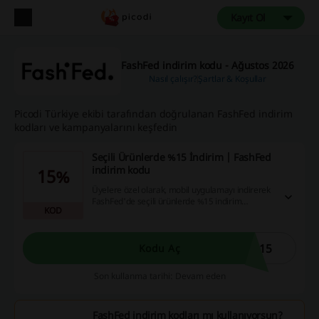
Kayıt Ol
FashFed indirim kodu - Ağustos 2026
Nasıl çalışır?
Şartlar & Koşullar
Picodi Türkiye ekibi tarafından doğrulanan FashFed indirim
kodları ve kampanyalarını keşfedin
Seçili Ürünlerde %15 İndirim | FashFed
indirim kodu
15%
Üyelere özel olarak, mobil uygulamayı indirerek
FashFed'de seçili ürünlerde %15 indirim
KOD
kazanabilirsiniz! Bu fırsatı kaçırmayın!
P15
Kodu Aç
Son kullanma tarihi: Devam eden
FashFed indirim kodları mı kullanıyorsun?