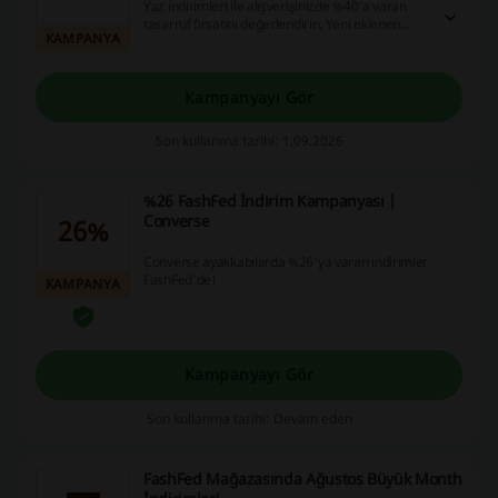
Yaz indirimleri ile alışverişinizde %40'a varan
tasarruf fırsatını değerlendirin. Yeni eklenen
KAMPANYA
ürünlerdeki bu avantajları kaçırmayın.
Kampanyayı Gör
Son kullanma tarihi: 1.09.2026
%26 FashFed İndirim Kampanyası |
Converse
26%
Converse ayakkabılarda %26'ya varan indirimler
FashFed'de!
KAMPANYA
Kampanyayı Gör
Son kullanma tarihi: Devam eden
FashFed Mağazasında Ağustos Büyük Month