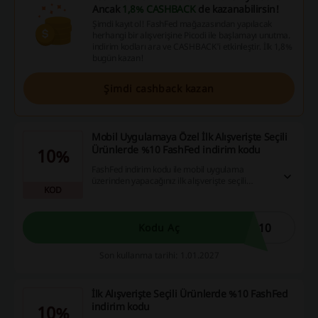
Ancak
1,8% CASHBACK
de kazanabilirsin!
Şimdi kayıt ol! FashFed mağazasından yapılacak
herhangi bir alışverişine Picodi ile başlamayı unutma.
indirim kodları ara ve CASHBACK'i etkinleştir. İlk 1,8%
bugün kazan!
Şimdi cashback kazan
Mobil Uygulamaya Özel İlk Alışverişte Seçili
Ürünlerde %10 FashFed indirim kodu
10%
FashFed indirim kodu ile mobil uygulama
üzerinden yapacağınız ilk alışverişte seçili
KOD
ürünlerde %10 indirim fırsatını yakalayın. Bu
kampanya ile alışverişlerinizde tasarruf
sağlamanın keyfini çıkarın!
P10
Kodu Aç
Son kullanma tarihi: 1.01.2027
İlk Alışverişte Seçili Ürünlerde %10 FashFed
indirim kodu
10%