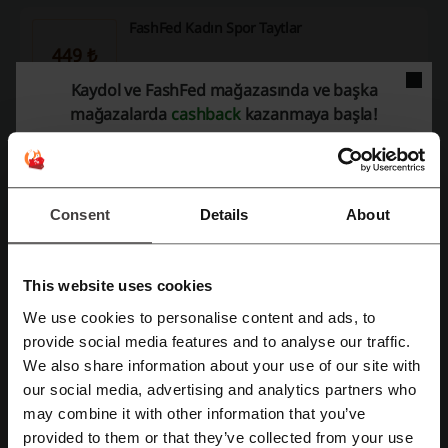
FashFed Kadın Spor Taytlar
449 ₺
449₺'den başlayan fiyatlarla!
Kaydol ve FashFed mağazasında ve başka
KAMPANYA
mağazalarda
cashback
kazanmaya başla!
Kampanyayı Gör
Consent
Details
About
Son kullanma tarihi: Devam eden
This website uses cookies
Fırsat Detayları
We use cookies to personalise content and ads, to
Facebook ile üye ol
provide social media features and to analyse our traffic.
Promo Kodları
4
We also share information about your use of our site with
En İyi İndirim
40%
our social media, advertising and analytics partners who
Google ile üye ol
may combine it with other information that you’ve
Son Güncelleme
6.08.2026 08:31
provided to them or that they’ve collected from your use