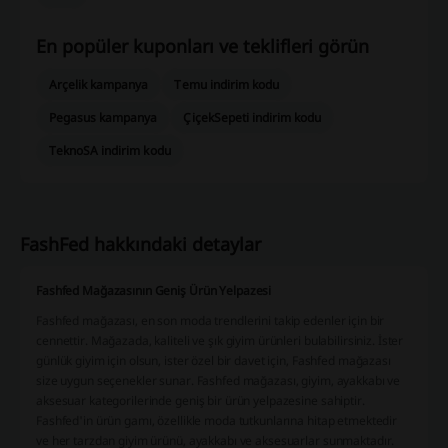
En popüler kuponları ve teklifleri görün
Arçelik kampanya
Temu indirim kodu
Pegasus kampanya
ÇiçekSepeti indirim kodu
TeknoSA indirim kodu
FashFed hakkındaki detaylar
Fashfed Mağazasının Geniş Ürün Yelpazesi
Fashfed mağazası, en son moda trendlerini takip edenler için bir
cennettir. Mağazada, kaliteli ve şık giyim ürünleri bulabilirsiniz. İster
günlük giyim için olsun, ister özel bir davet için, Fashfed mağazası
size uygun seçenekler sunar. Fashfed mağazası, giyim, ayakkabı ve
aksesuar kategorilerinde geniş bir ürün yelpazesine sahiptir.
Fashfed'in ürün gamı, özellikle moda tutkunlarına hitap etmektedir
ve her tarzdan giyim ürünü, ayakkabı ve aksesuarlar sunmaktadır.