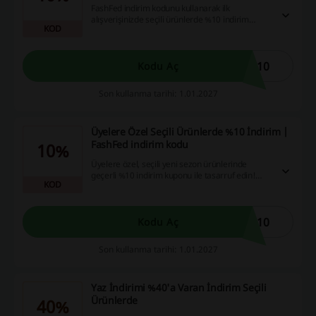
FashFed indirim kodunu kullanarak ilk
alışverişinizde seçili ürünlerde %10 indirim
KOD
kazanın. Alışverişlerinizde tasarruf yapma
fırsatını kaçırmayın!
O10
Kodu Aç
Son kullanma tarihi: 1.01.2027
Üyelere Özel Seçili Ürünlerde %10 İndirim |
FashFed indirim kodu
10%
Üyelere özel, seçili yeni sezon ürünlerinde
geçerli %10 indirim kuponu ile tasarruf edin!
KOD
Ancak bu indirim, özel koleksiyonlar ve sınırlı
sayıda satışta olan ürünlerde geçerli değildir.
O10
Kodu Aç
Son kullanma tarihi: 1.01.2027
Yaz İndirimi %40'a Varan İndirim Seçili
Ürünlerde
40%