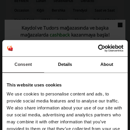
BEYMEN
Lufian
Stradivarius
DeFacto
Occasion
Kiğılı
Bershka
Trendyol
Saat ve Saat
Konyalı Saat
H&M
Koton
Mango
Pull and Bear
Kaydol ve Tudors mağazasında ve başka
Mavi
mağazalarda
cashback
kazanmaya başla!
En popüler kuponları ve teklifleri görün
Samsung kampanya
KARACA indirim kodu
Consent
Details
About
SUPPLEMENTLER indirim kodu
Temu indirim kodu
Obilet indirim kodu
This website uses cookies
We use cookies to personalise content and ads, to
Facebook ile üye ol
provide social media features and to analyse our traffic.
Tudors hakkındaki detaylar
We also share information about your use of our site with
our social media, advertising and analytics partners who
Tudors – genel bilgi
Google ile üye ol
may combine it with other information that you’ve
Tudors, geniş bir ürün yelpazesi sunan, erkek giyim üzerine
provided to them or that they’ve collected from your use