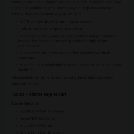
Tudors, satın alınan ürünlerin iadesi konusunda detaylı bir politikaya
sahiptir. Bu politika, müşteri memnuniyetini sağlamak amacıyla
belirli şartlar çerçevesinde oluşturulmuştur.
200 TL ve üzeri alışverişlerde kargo ücretsizdir.
Hafta içi 24 saatte kargo teslimatı yapılır.
İade prosedürleri
ve iade edilecek ürünlerin hangi durumlarda
kabul edileceği veya edilmeyeceği hakkında bilgilendirme
yapılmaktadır.
İade talepleri, belirlenen zaman dilimi içerisinde yapılmak
zorundadır.
Müşteriler, iade taleplerinin durumunu
Hesabım
kısmından takip
edebilirler.
Yukarıda belirtilenler haricinde, herhangi bir ek bilgi veya detay
bulunmamaktadır.
Tudors – ödeme seçenekleri
Ödeme Metodları:
Kredi/Banka Kartı ile Ödeme
Havale/EFT ile Ödeme
Kapıda Nakit Ödeme
Kapıda Kredi Kartı ile Ödeme