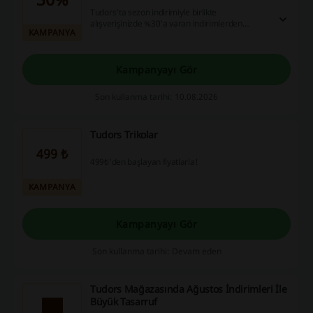
Tudors'ta sezon indirimiyle birlikte
alışverişinizde %30'a varan indirimlerden
KAMPANYA
faydalanın! Bu fırsat, stoklarla sınırlıdır.
Kampanyayı Gör
Son kullanma tarihi: 10.08.2026
Tudors Trikolar
499 ₺
499₺'den başlayan fiyatlarla!
KAMPANYA
Kampanyayı Gör
Son kullanma tarihi: Devam eden
Tudors Mağazasında Ağustos İndirimleri İle
Büyük Tasarruf