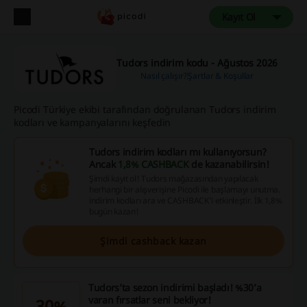
Kayıt Ol
Tudors indirim kodu - Ağustos 2026
Nasıl çalışır?
Şartlar & Koşullar
Picodi Türkiye ekibi tarafından doğrulanan Tudors indirim
kodları ve kampanyalarını keşfedin
Tudors indirim kodları mı kullanıyorsun?
Ancak
1,8% CASHBACK
de kazanabilirsin!
Şimdi kayıt ol! Tudors mağazasından yapılacak
herhangi bir alışverişine Picodi ile başlamayı unutma.
indirim kodları ara ve CASHBACK'i etkinleştir. İlk 1,8%
bugün kazan!
Şimdi cashback kazan
Tudors’ta sezon indirimi başladı! %30’a
varan fırsatlar seni bekliyor!
30%