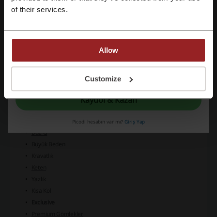
uzmanlaşmış bir mağazadır.
Email ile üye ol
of their services.
Gömlek Kategorisi:
Yeni Gelenler
İndirimi
gömlekler (%70'e varan indirimler)
Allow
Slim Fit
Klasik Fit
Kaydolarak, "
şartlar ve koşullar
" ve "
gizlilik politikası
" belgelerini okuduğunu ve
Oduncu
kabul ettiğini beyan etmiş olursun.
Customize
Kışlık
Denim
Kaydol & Kazan
Kareli
Hakim Yaka
Picodi hesabın var mı?
Giriş Yap
Düz G
Büyük Beden
Kravatlık
Keten
Yazlık
Kısa Kol
Exclusive
Premium Gömlekler