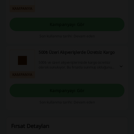
KAMPANYA
Kampanyayı Gör
Son kullanma tarihi: Devam eden
500₺ Üzeri Alışverişlerde Ücretsiz Kargo
500₺ ve üzeri alışverişlerinizde kargo ücretsiz
olarak sunuluyor. Bu fırsatla sunmuş olduğunuz
tüm siparişleri, ekstra bir ücret ödemeden
KAMPANYA
kapınıza kadar getirtme imkanı bulabilirsiniz.
Kampanyayı Gör
Son kullanma tarihi: Devam eden
Fırsat Detayları