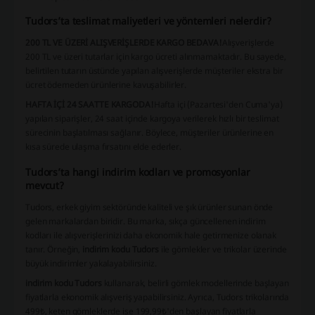
Tudors’ta teslimat maliyetleri ve yöntemleri nelerdir?
200 TL VE ÜZERİ ALIŞVERİŞLERDE KARGO BEDAVA!
Alışverişlerde
200 TL ve üzeri tutarlar için kargo ücreti alınmamaktadır. Bu sayede,
belirtilen tutarın üstünde yapılan alışverişlerde müşteriler ekstra bir
ücret ödemeden ürünlerine kavuşabilirler.
HAFTA İÇİ 24 SAATTE KARGODA!
Hafta içi (Pazartesi'den Cuma'ya)
yapılan siparişler, 24 saat içinde kargoya verilerek hızlı bir teslimat
sürecinin başlatılması sağlanır. Böylece, müşteriler ürünlerine en
kısa sürede ulaşma fırsatını elde ederler.
Tudors’ta hangi indirim kodları ve promosyonlar
mevcut?
Tudors, erkek giyim sektöründe kaliteli ve şık ürünler sunan önde
gelen markalardan biridir. Bu marka, sıkça güncellenen indirim
kodları ile alışverişlerinizi daha ekonomik hale getirmenize olanak
tanır. Örneğin,
indirim kodu Tudors
ile gömlekler ve trikolar üzerinde
büyük indirimler yakalayabilirsiniz.
indirim kodu Tudors
kullanarak, belirli gömlek modellerinde başlayan
fiyatlarla ekonomik alışveriş yapabilirsiniz. Ayrıca,
Tudors trikolarında
499₺
,
keten gömleklerde ise 199,99₺
'den başlayan fiyatlarla