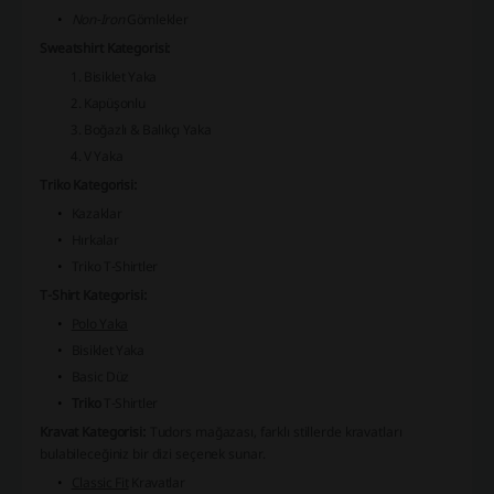
Non-Iron
Gömlekler
Sweatshirt Kategorisi:
Bisiklet Yaka
Kapüşonlu
Boğazlı & Balıkçı Yaka
V Yaka
Triko Kategorisi:
Kazaklar
Hırkalar
Triko T-Shirtler
T-Shirt Kategorisi:
Polo Yaka
Bisiklet Yaka
Basic Düz
Triko
T-Shirtler
Kravat Kategorisi:
Tudors mağazası, farklı stillerde kravatları
bulabileceğiniz bir dizi seçenek sunar.
Classic Fit
Kravatlar