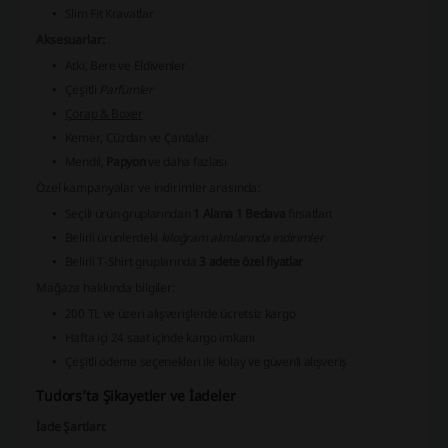
Slim Fit
Kravatlar
Aksesuarlar:
Atkı, Bere ve Eldivenler
Çeşitli
Parfümler
Çorap & Boxer
Kemer, Cüzdan ve Çantalar
Mendil,
Papyon
ve daha fazlası
Özel kampanyalar ve indirimler arasında:
Seçili ürün gruplarından
1 Alana 1 Bedava
fırsatları
Belirli ürünlerdeki
kiloğram alımlarında indirimler
Belirli T-Shirt gruplarında
3 adete özel fiyatlar
Mağaza hakkında bilgiler:
200 TL ve üzeri alışverişlerde ücretsiz kargo
Hafta içi 24 saat içinde kargo imkanı
Çeşitli ödeme seçenekleri ile kolay ve güvenli alışveriş
Tudors’ta Şikayetler ve İadeler
İade Şartları: