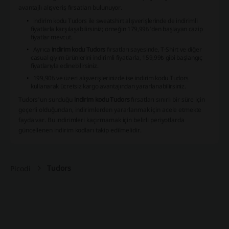
avantajlı alışveriş fırsatları bulunuyor.
indirim kodu Tudors
ile sweatshirt alışverişlerinde de indirimli
fiyatlarla karşılaşabilirsiniz; örneğin 179,99₺'den başlayan cazip
fiyatlar mevcut.
Ayrıca
indirim kodu Tudors
fırsatları sayesinde, T-Shirt ve diğer
casual giyim ürünlerini indirimli fiyatlarla, 159,99₺ gibi başlangıç
fiyatlarıyla edinebilirsiniz.
199,90₺ ve üzeri alışverişlerinizde ise
indirim kodu Tudors
kullanarak ücretsiz kargo avantajından yararlanabilirsiniz.
Tudors'un sunduğu
indirim kodu Tudors
fırsatları sınırlı bir süre için
geçerli olduğundan, indirimlerden yararlanmak için acele etmekte
fayda var. Bu indirimleri kaçırmamak için belirli periyotlarda
güncellenen indirim kodları takip edilmelidir.
Tudors
Picodi