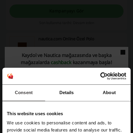
Kampanyayı Gör
Son kullanma tarihi: Devam eden
nautica.com Online Özel Polo
2024 İlkbahar/Yaz Online Özel Polo Koleksiyonu! Yeni
Kaydol ve Nautica mağazasında ve başka
Sezon, Alışverişe Başla!
KAMPANYA
mağazalarda
cashback
kazanmaya başla!
Kampanyayı Gör
Consent
Details
About
Son kullanma tarihi: Devam eden
This website uses cookies
Fırsat Detayları
We use cookies to personalise content and ads, to
Facebook ile üye ol
provide social media features and to analyse our traffic.
Promo Kodları
1