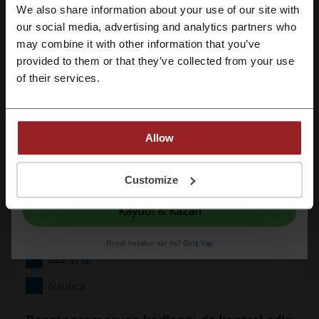
We also share information about your use of our site with
En İyi İndirim
60%
our social media, advertising and analytics partners who
Google ile üye ol
may combine it with other information that you’ve
Son Güncelleme
1.08.2026 06:02
provided to them or that they’ve collected from your use
Email ile üye ol
of their services.
Ortaklık bağlantıları kullanıyoruz ve komisyon alabiliriz.
Nautica için indirim kodları değerlendirmesi
Allow
Kaydolarak, "
şartlar ve koşullar
" ve "
gizlilik politikası
" belgelerini okuduğunu ve
Ortalama puan: 4.4, 598 oya göre
kabul ettiğini beyan etmiş olursun.
Customize
nautica.com iletişim bilgileri:
Kaydol & Kazan
Nispetiye Cad., Etiler NAUTICA AKMERKEZ
Picodi hesabın var mı?
Giriş Yap
444 3736
Nautica