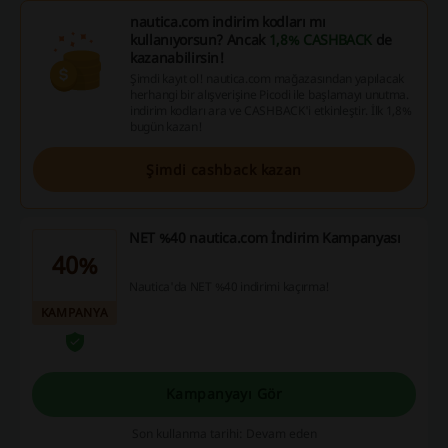
nautica.com indirim kodları mı
kullanıyorsun? Ancak
1,8% CASHBACK
de
kazanabilirsin!
Şimdi kayıt ol! nautica.com mağazasından yapılacak
herhangi bir alışverişine Picodi ile başlamayı unutma.
indirim kodları ara ve CASHBACK'i etkinleştir. İlk 1,8%
bugün kazan!
Şimdi cashback kazan
NET %40 nautica.com İndirim Kampanyası
40%
Nautica'da NET %40 indirimi kaçırma!
KAMPANYA
Kampanyayı Gör
Son kullanma tarihi: Devam eden