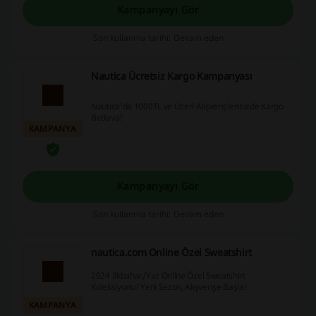
Kampanyayı Gör
Son kullanma tarihi: Devam eden
Nautica Ücretsiz Kargo Kampanyası
Nautica'da 1000TL ve Üzeri Alışverişlerinizde Kargo
Bedava!
KAMPANYA
Kampanyayı Gör
Son kullanma tarihi: Devam eden
nautica.com Online Özel Sweatshirt
2024 İlkbahar/Yaz Online Özel Sweatshirt
Koleksiyonu! Yeni Sezon, Alışverişe Başla!
KAMPANYA