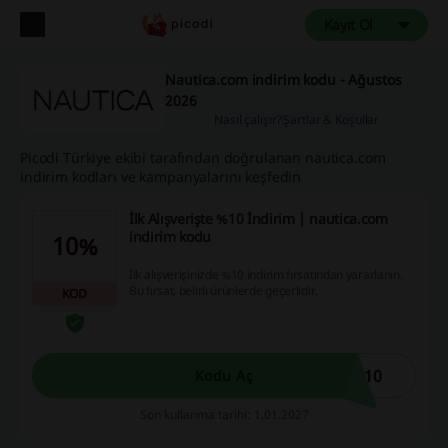
Kayıt Ol
Nautica.com indirim kodu - Ağustos
2026
Nasıl çalışır?
Şartlar & Koşullar
Picodi Türkiye ekibi tarafından doğrulanan nautica.com
indirim kodları ve kampanyalarını keşfedin
İlk Alışverişte %10 İndirim | nautica.com
indirim kodu
10%
İlk alışverişinizde %10 indirim fırsatından yararlanın.
Bu fırsat, belirli ürünlerde geçerlidir.
KOD
E10
Kodu Aç
Son kullanma tarihi: 1.01.2027