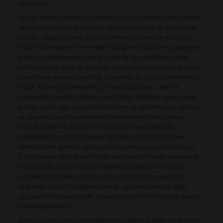
olabilirsiniz.
Denizci olmak, plansızsızca yaşamak ve her durumda güçlü kalmayı
başarmak demektir. Bu nedenle, denizcilerin cesur ve özgür ruhlu
insanlar olduğu söylenir. Nautica’nın denizci temalı ve dolayısıyla
özgür ruhlu modellere ve renklere sahip erkek, kadın ve çocuk giyim
ürünleri ve aksesuarları hem yaz hem de kış sezonlarına uygun
koleksiyonlarda sizler ile bir araya geliyor. Nautica’nın tüm ürünleri
sudan ilham alınarak yaratıldığı için aslında bir yaşam tarzını temsil
ediyor. Polo ve gömleklerden, şort ve pantolonlara, ceket ve
montlardan mayolara, elbise ve eteklerden tişörtlere varana kadar
aradığınız tüm spor giyim ürünlerini bere ve eldivenler, saç bantları
ve şapkalar, çoraplar ve kemerler ile kombin edebilir, Nautica
markalı saatler ile göz alıcı bir spor şıklığa kavuşabilirsiniz.
Beğendiğiniz bir ürünün üzerine tıkladığınız zaman, farklı renk
alternatiflerini görebilir, stoklarda kalan adet sayısına bakabilir ve
ürün hakkında daha detaylı bilgiler alabilirsiniz. Hemen satın almak
istemezseniz, favori listenize ekleyerek, arkadaşlarınızın ya da
sevdiklerinizin fikirlerini de almanız mümkün. Bunun yanı sıra,
beğendiğiniz ürün ile bağlantılı olarak, size tavsiye edilen diğer
parçalara da hızla ulaşabilir, alışverişlerinizi hızlı ve rahat bir şekilde
tamamlayabilirsiniz.
Nautica-tr.com adresi üzerinden satın aldığınız ürünleri kendi tercih