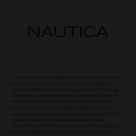
Amerikalı bir maceracı tarafından yelken seyahatlerine diğer macera
tutkunları için sadece 6 parça monttan oluşan bir koleksiyon ile
yaratılan
Nautica
markası bugün dünyanın en çok bilinen spor giyim
markalarından biri olmaya devam ediyor. Nautica’nın Türkiye de
dahil olmak üzere dünyanın dört bir yanında satışa sunulan ve
sadece sanal mağaza üzerinde bulabileceğiniz ürünleri şimdi
nautica-tr.com adresinde bir tık uzağınızda sizleri bekliyor. İndirim
Kodlarım’ın Nautica’nın moda çizgisinden vazgeçemeyen
müşterilere özel indirim fırsatları ve kampanyaları ile gardırobunuza
denizlerden gelen bir esinti taşırken, ekstra kazançlara sahip