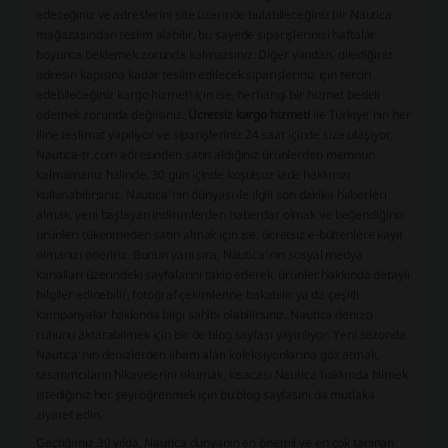
edeceğiniz ve adreslerini site üzerinde bulabileceğiniz bir Nautica
mağazasından teslim alabilir, bu sayede siparişlerinizi haftalar
boyunca beklemek zorunda kalmazsınız. Diğer yandan, dilediğiniz
adresin kapısına kadar teslim edilecek siparişleriniz için tercih
edebileceğiniz kargo hizmeti için ise, herhangi bir hizmet bedeli
ödemek zorunda değilsiniz.
Ücretsiz kargo hizmeti
ile Türkiye’nin her
iline teslimat yapılıyor ve siparişleriniz 24 saat içinde size ulaşıyor.
Nautica-tr.com adresinden satın aldığınız ürünlerden memnun
kalmamanız halinde, 30 gün içinde koşulsuz iade hakkınızı
kullanabilirsiniz. Nautica’nın dünyası ile ilgili son dakika haberleri
almak, yeni başlayan indirimlerden haberdar olmak ve beğendiğiniz
ürünleri tükenmeden satın almak için ise, ücretsiz e-bültenlere kayıt
olmanızı öneririz. Bunun yanı sıra, Nautica’nın sosyal medya
kanalları üzerindeki sayfalarını takip ederek, ürünler hakkında detaylı
bilgiler edinebilir, fotoğraf çekimlerine bakabilir ya da çeşitli
kampanyalar hakkında bilgi sahibi olabilirsiniz. Nautica denizci
ruhunu aktarabilmek için bir de blog sayfası yayınlıyor. Yeni sezonda
Nautica’nın denizlerden ilham alan koleksiyonlarına göz atmak,
tasarımcıların hikayelerini okumak, kısacası Nautica hakkında bilmek
istediğiniz her şeyi öğrenmek için bu blog sayfasını da mutlaka
ziyaret edin.
Geçtiğimiz 30 yılda, Nautica dünyanın en önemli ve en çok tanınan