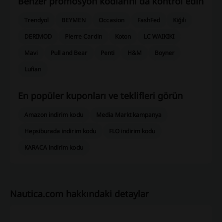
Benzer promosyon kodlarını da kontrol edin
Trendyol
BEYMEN
Occasion
FashFed
Kiğılı
DERIMOD
Pierre Cardin
Koton
LC WAIKIKI
Mavi
Pull and Bear
Penti
H&M
Boyner
Lufian
En popüler kuponları ve teklifleri görün
Amazon indirim kodu
Media Markt kampanya
Hepsiburada indirim kodu
FLO indirim kodu
KARACA indirim kodu
Nautica.com hakkındaki detaylar