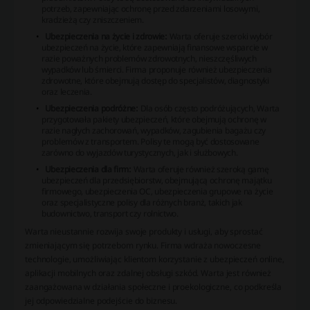
potrzeb, zapewniając ochronę przed zdarzeniami losowymi,
kradzieżą czy zniszczeniem.
Ubezpieczenia na życie i zdrowie:
Warta oferuje szeroki wybór
ubezpieczeń na życie, które zapewniają finansowe wsparcie w
razie poważnych problemów zdrowotnych, nieszczęśliwych
wypadków lub śmierci. Firma proponuje również ubezpieczenia
zdrowotne, które obejmują dostęp do specjalistów, diagnostyki
oraz leczenia.
Ubezpieczenia podróżne:
Dla osób często podróżujących, Warta
przygotowała pakiety ubezpieczeń, które obejmują ochronę w
razie nagłych zachorowań, wypadków, zagubienia bagażu czy
problemów z transportem. Polisy te mogą być dostosowane
zarówno do wyjazdów turystycznych, jak i służbowych.
Ubezpieczenia dla firm:
Warta oferuje również szeroką gamę
ubezpieczeń dla przedsiębiorstw, obejmującą ochronę majątku
firmowego, ubezpieczenia OC, ubezpieczenia grupowe na życie
oraz specjalistyczne polisy dla różnych branż, takich jak
budownictwo, transport czy rolnictwo.
Warta nieustannie rozwija swoje produkty i usługi, aby sprostać
zmieniającym się potrzebom rynku. Firma wdraża nowoczesne
technologie, umożliwiając klientom korzystanie z ubezpieczeń online,
aplikacji mobilnych oraz zdalnej obsługi szkód. Warta jest również
zaangażowana w działania społeczne i proekologiczne, co podkreśla
jej odpowiedzialne podejście do biznesu.