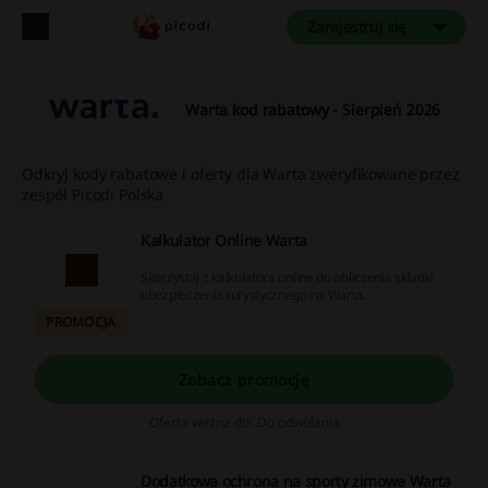
Zarejestruj się
Warta kod rabatowy - Sierpień 2026
Odkryj kody rabatowe i oferty dla Warta zweryfikowane przez
zespół Picodi Polska
Kalkulator Online Warta
Skorzystaj z kalkulatora online do obliczenia składki
ubezpieczenia turystycznego na Warta.
PROMOCJA
Zobacz promocję
Oferta ważna do: Do odwołania
Dodatkowa ochrona na sporty zimowe Warta