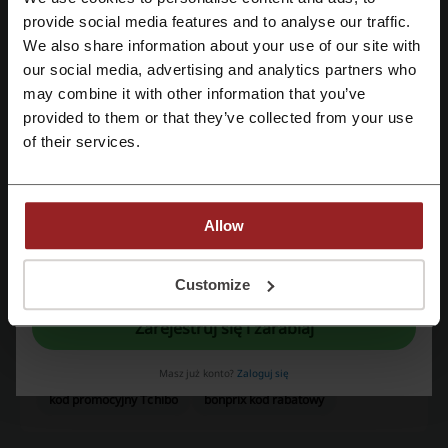
Zarejestruj się przez Facebooka
provide social media features and to analyse our traffic.
Oceń kody rabatowe Warta i pomóż innym użytkownikom wybrać
najlepsze oferty.
We also share information about your use of our site with
our social media, advertising and analytics partners who
Zarejestruj się przez konto Google
kontakt Warta:
may combine it with other information that you’ve
provided to them or that they’ve collected from your use
Warta
Zarejestruj się przez swój e-mail
of their services.
Zobacz także podobne kody i promocje
Western Union
PZU
Miloan
Generali
Vivigo
Allow
Perfi
Provident
AXA Partners
Netcredit
Rejestrując się potwierdzasz zapoznanie się i akceptację "
Regulaminu
” oraz
"
Polityki Prywatności.
"
Customize
Sprawdź najpopularniejsze kupony i oferty
Zarejestruj się i zarabiaj
Ulla Popken kod rabatowy
VidaXL kod rabatowy
kody rabatowe Helios
Rituals kod rabatowy
Masz już konto?
Zaloguj się
kod promocyjny Tchibo
bonprix kod rabatowy