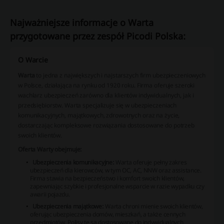
Najważniejsze informacje o Warta
przygotowane przez zespół Picodi Polska:
O Warcie
Warta
to jedna z największych i najstarszych firm ubezpieczeniowych
w Polsce, działająca na rynku od 1920 roku. Firma oferuje szeroki
wachlarz ubezpieczeń zarówno dla klientów indywidualnych, jak i
przedsiębiorstw. Warta specjalizuje się w ubezpieczeniach
komunikacyjnych, majątkowych, zdrowotnych oraz na życie,
dostarczając kompleksowe rozwiązania dostosowane do potrzeb
swoich klientów.
Oferta Warty obejmuje:
Ubezpieczenia komunikacyjne:
Warta oferuje pełny zakres
ubezpieczeń dla kierowców, w tym OC, AC, NNW oraz assistance.
Firma stawia na bezpieczeństwo i komfort swoich klientów,
zapewniając szybkie i profesjonalne wsparcie w razie wypadku czy
awarii pojazdu.
Ubezpieczenia majątkowe:
Warta chroni mienie swoich klientów,
oferując ubezpieczenia domów, mieszkań, a także cennych
przedmiotów. Polisy te są dostosowane do indywidualnych