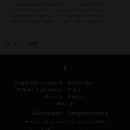
Dzięki wieloletniemu doświadczeniu, solidnym fundamentom
finansowym oraz profesjonalnej obsłudze klienta, Warta zyskała
zaufanie milionów Polaków, stając się jedną z najbardziej
rozpoznawalnych i cenionych marek ubezpieczeniowych w kraju.
Warta
Picodi
Regulamin - cashback
Regulamin
Polityka Prywatności
Praca
Raporty
Kontakt
Dotacje
Lista sklepów
Kategorie sklepów
Pobierz Picodi na swoje urządzenie mobilne