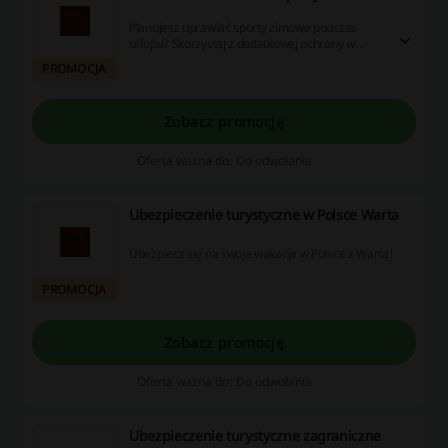
Planujesz uprawiać sporty zimowe podczas
urlopu? Skorzystaj z dodatkowej ochrony w
swoim ubezpieczeniu turystycznym w Warcie!
PROMOCJA
Zobacz promocję
Oferta ważna do: Do odwołania
Ubezpieczenie turystyczne w Polsce Warta
Ubezpiecz się na swoje wakacje w Polsce z Wartą!
PROMOCJA
Zobacz promocję
Oferta ważna do: Do odwołania
Ubezpieczenie turystyczne zagraniczne