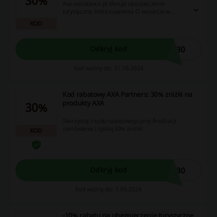
30%
Axa-assistance.pl oferuje ubezpieczenie
turystyczne, które zapewnia Ci wsparcie w
podróży. Skorzystaj z tej oferty, aby być
KOD
spokojnym podczas swoich wyjazdów.
e30
Odkryj kod
Kod ważny do: 31.10.2026
Kod rabatowy AXA Partners: 30% zniżki na
produkty AXA
30%
Skorzystaj z kodu rabatowego przy finalizacji
zamówienia i zyskaj 30% zniżki!
KOD
e30
Odkryj kod
Kod ważny do: 1.09.2026
-10% rabatu na ubezpieczenie turystyczne