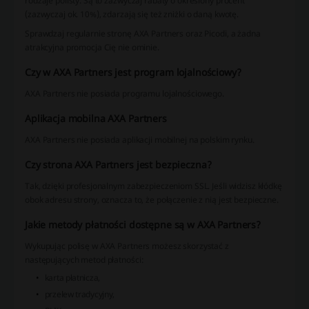
rodzaje polisty. Są to zazwyczaj rabaty o określony procent
(zazwyczaj ok. 10%), zdarzają się też zniżki o daną kwotę.
Sprawdzaj regularnie stronę AXA Partners oraz Picodi, a żadna
atrakcyjna promocja Cię nie ominie.
Czy w AXA Partners jest program lojalnościowy?
AXA Partners nie posiada programu lojalnościowego.
Aplikacja mobilna AXA Partners
AXA Partners nie posiada aplikacji mobilnej na polskim rynku.
Czy strona AXA Partners jest bezpieczna?
Tak, dzięki profesjonalnym zabezpieczeniom SSL. Jeśli widzisz kłódkę
obok adresu strony, oznacza to, że połączenie z nią jest bezpieczne.
Jakie metody płatności dostępne są w AXA Partners?
Wykupując polisę w AXA Partners możesz skorzystać z
następujących metod płatności:
karta płatnicza,
przelew tradycyjny,