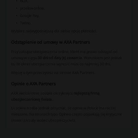
BLIK,
przelew online,
Google Pay,
Twisto.
Wybierz najwygodniejszą dla siebie opcję płatności.
Odstąpienie od umowy w AXA Partners
Przy zakupie ubezpieczenia online, klient ma prawo odstąpić od
umowy w ciągu
30 dni od daty jej zawarcia
. Warunkiem jest jednak
to, że okres ubezpieczenia wynosić musi co najmniej 30 dni.
Więcej o tym przeczytasz na stronie AXA Partners.
Opinie o AXA Partners
AXA wielokrotnie została okrzyknięta
najlepszą firmą
ubezpieczeniową świata
.
Uczciwie trzeba jednak przyznać, że opinie w Polsce ma raczej
mieszane. Na stronach typu Opineo często pojawiają się krytyczne
słowa i zarzuty wobec ubezpieczyciela.