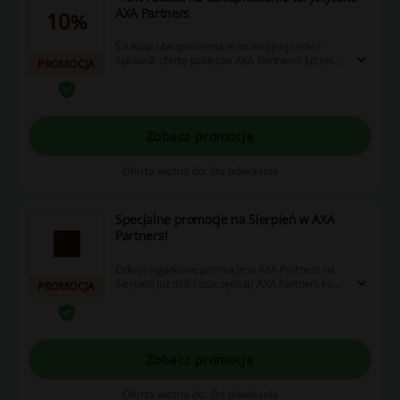
AXA Partners
10%
Szukasz ubezpieczenia w atrakcyjnej cenie?
Sprawdź ofertę pakietów AXA Partners! Już teraz
PROMOCJA
dostępne warianty polisy ubezpieczeniowej na
wyjazd zamówisz taniej o 10%.
Zobacz promocję
Oferta ważna do: Do odwołania
Specjalne promocje na Sierpień w AXA
Partners!
Odkryj wyjątkowe promocje w AXA Partners na
Sierpień już dziś i oszczędzaj! AXA Partners kod
PROMOCJA
rabatowy nie będzie Ci potrzebny.
Zobacz promocję
Oferta ważna do: Do odwołania