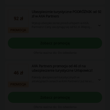
Ubezpiecznie turystyczne PODRÓŻNIK od 92
zł w AXA Partners
92 zł
Wykup ubezpieczenie przed urlopem w AXA
Partners! Ceny zaczynają się od 92 zł. Więcej
PROMOCJA
szczegółów na stronie.
Zobacz promocję
Oferta ważna do: Do odwołania
AXA Partners promocja od 46 zł na
ubezpieczenie turystyczne Urlopowicz!
46 zł
Pakiety ubezpieczeń turystycznych w
atrakcyjnych cenach w AXA Partners! Już teraz
PROMOCJA
pakiet Urlopowicz wykpisz od 46 zł. Sprawdź i
skorzystaj z okazji!
Zobacz promocję
Oferta ważna do: Do odwołania