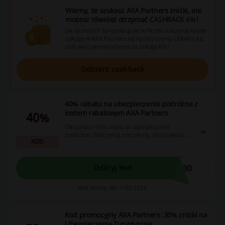
Wiemy, że szukasz AXA Partners zniżki, ale
możesz również otrzymać
CASHBACK 6%
!
Jak to zrobić? Zarejestruj się w Picodi i zaczynaj każde
zakupy w AXA Partners od naszej strony. Odbierz już
dziś swój pierwszy zwrot za zakupy 6%!
Odbierz cashback
40% rabatu na ubezpieczenie podróżne z
kodem rabatowym AXA Partners
40%
Otrzymasz 40% zniżki na ubezpieczenie
podróżne. Skorzystaj z tej oferty, aby zapłacić
KOD
mniej, wpisując kod rabatowy w koszyku.
L30
Odkryj kod
Kod ważny do: 1.09.2026
Kod promocyjny AXA Partners: 30% zniżki na
Ubezpieczenie Turystyczne