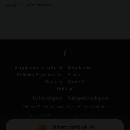
AXA Partners
Picodi
Regulamin - cashback
Regulamin
Polityka Prywatności
Praca
Raporty
Kontakt
Dotacje
Lista sklepów
Kategorie sklepów
Pobierz Picodi na swoje urządzenie mobilne
Odbierz cashback 6%
© 2010 – 2026 Picodi.com All Rights Reserved