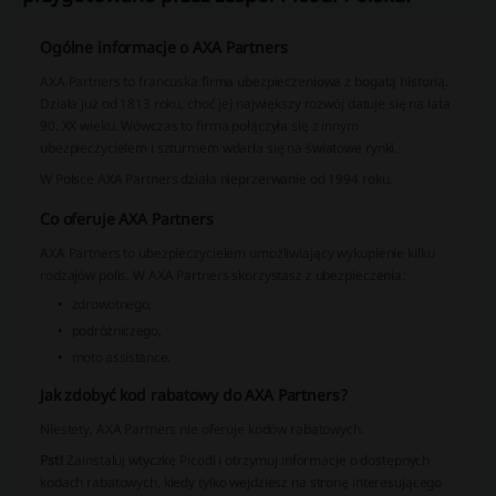
Ogólne informacje o AXA Partners
AXA Partners to francuska firma ubezpieczeniowa z bogatą historią.
Działa już od 1813 roku, choć jej największy rozwój datuje się na lata
90. XX wieku. Wówczas to firma połączyła się z innym
ubezpieczycielem i szturmem wdarła się na światowe rynki.
W Polsce AXA Partners działa nieprzerwanie od 1994 roku.
Co oferuje AXA Partners
AXA Partners to ubezpieczycielem umożliwiający wykupienie kilku
rodzajów polis. W AXA Partners skorzystasz z ubezpieczenia:
zdrowotnego,
podróżniczego,
moto assistance.
Jak zdobyć kod rabatowy do AXA Partners?
Niestety, AXA Partners nie oferuje kodów rabatowych.
Pst!
Zainstaluj wtyczkę Picodi i otrzymuj informacje o dostępnych
kodach rabatowych, kiedy tylko wejdziesz na stronę interesującego