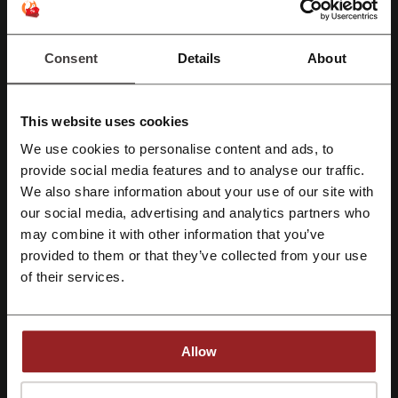
Oferta ważna do: Do odwołania
Ubezpieczenie zdrowotne premium od 100
Consent
Details
About
zł w AXA Partners promocja!
100 zł
Wykup ubezpieczenie zdrowotne w AXA Partners! Już
teraz pakiet premium wykupisz od 100 zł. Sprawdź!
PROMOCJA
This website uses cookies
We use cookies to personalise content and ads, to
Zobacz promocję
Zarejestruj się przez Facebooka
provide social media features and to analyse our traffic.
We also share information about your use of our site with
Oferta ważna do: Do odwołania
our social media, advertising and analytics partners who
Zarejestruj się przez konto Google
may combine it with other information that you’ve
AXA Partners promocja od 100 zł na
provided to them or that they’ve collected from your use
ubezpieczenie zdrowotne premium
Zarejestruj się przez swój e-mail
100 zł
of their services.
Sprawdź ofertę polis zdrowotnych w AXA
Partners! Tylko teraz ubezpieczenie premium
PROMOCJA
wykupisz w promocyjnej cenie od 100 zł.
Skorzystaj z okazji!
Allow
Zobacz promocję
Rejestrując się potwierdzasz zapoznanie się i akceptację "
Regulaminu
” oraz
Oferta ważna do: Do odwołania