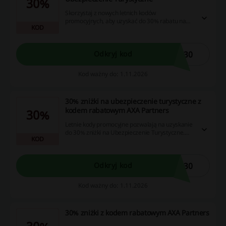
30%
Skorzystaj z nowych letnich kodów
promocyjnych, aby uzyskać do 30% rabatu na
KOD
Ubezpieczenie Turystyczne. Oferta obowiązuje
przy użyciu kodu w trakcie zakupu.
A30
Odkryj kod
Kod ważny do: 1.11.2026
30% zniżki na ubezpieczenie turystyczne z
kodem rabatowym AXA Partners
30%
Letnie kody promocyjne pozwalają na uzyskanie
do 30% zniżki na Ubezpieczenie Turystyczne.
KOD
Skorzystaj z oferty już teraz, aby cieszyć się
niższymi cenami.
O30
Odkryj kod
Kod ważny do: 1.11.2026
30% zniżki z kodem rabatowym AXA Partners