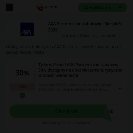
Zarejestruj się
AXA Partners kod rabatowy - Sierpień
2026
Jak to działa?
Informacje i warunki
Odkryj zniżki i oferty dla AXA Partners zweryfikowane przez
zespół Picodi Polska
Tylko w Picodi! AXA Partners kod rabatowy
30% dostępny na ubezpieczenie turystyczne
30%
w trzech wariantach!
Korzystaj z AXA Partners kod rabatowy i zyskaj
KOD
30% zniżki na ubezpieczenie turystyczne w
trzech wariantach - zdobywca, podróżnik,
urlopowicz. Aby skorzystać z kodu, wpisz go w
pole kod rabatowy.
I30
Odkryj kod
Kod ważny do: Do odwołania