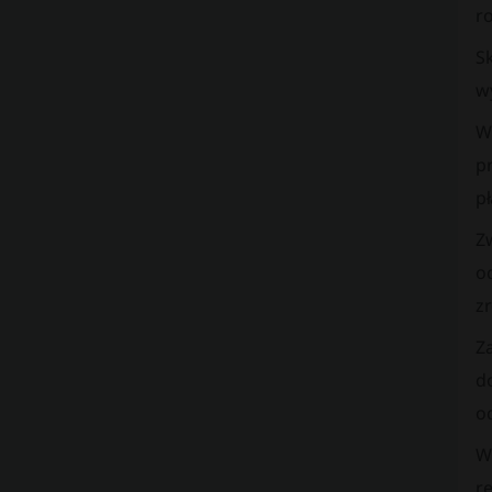
ro
S
w
W
p
pł
Z
o
z
Z
d
o
Ws
re