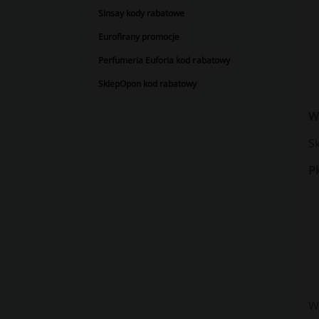
Sinsay kody rabatowe
Eurofirany promocje
Perfumeria Euforia kod rabatowy
SklepOpon kod rabatowy
W
S
Pl
W