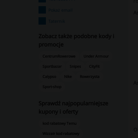
r
Pokaż email
A
Taternik
Zobacz także podobne kody i
promocje
CentrumRowerowe
Under Armour
Sportbazar
Snipes
CityFit
Calypso
Nike
Rowerzysta
A
Sport-shop
Sprawdź najpopularniejsze
kupony i oferty
kod rabatowy Temu
O
Wizzair kod rabatowy