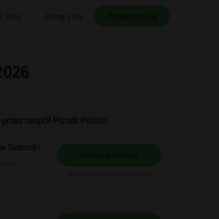
k Dnia
Zaloguj się
Zarejestruj się
2026
 przez zespół Picodi Polska
w Taternik!
Zobacz promocję
prawdź
Oferta ważna do: Do odwołania