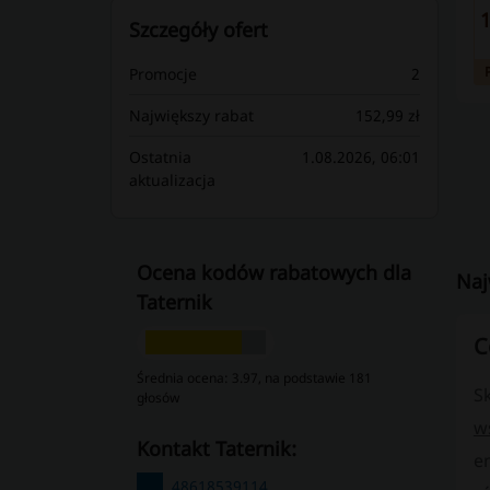
1
Szczegóły ofert
Promocje
2
Największy rabat
152,99 zł
Ostatnia
1.08.2026, 06:01
aktualizacja
Ocena kodów rabatowych dla
Naj
Taternik
C
Średnia ocena: 3.97, na podstawie 181
Sk
głosów
w
kontakt Taternik:
e
48618539114