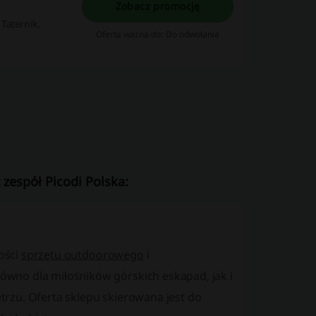
Zobacz promocję
Taternik.
Oferta ważna do: Do odwołania
zespół Picodi Polska:
kości
sprzętu outdoorowego
i
ówno dla miłośników górskich eskapad, jak i
rzu. Oferta sklepu skierowana jest do