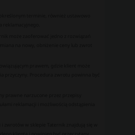
w określonym terminie, również ustawowo
a reklamacyjnego.
ernik może zaoferować jedno z rozwiązań
miana na nowy, obniżenie ceny lub zwrot
bowiązującym prawem, gdzie klient może
a przyczyny. Procedura zwrotu powinna być
amy prawne narzucone przez przepisy
łami reklamacji i możliwością odstąpienia
 i zwrotów w sklepie Taternik znajdują się w
dego klienta i powinien być przeczytany