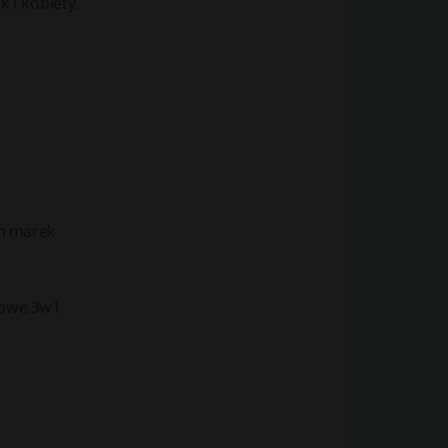
 i kobiety.
ch marek
mowe 3w1