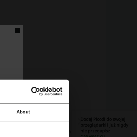
About
Dodaj Picodi do swojej
przeglądarki i już nigdy
nie przegapisz
z
Najnowsze produkty
, które są stale
CASHBACKU