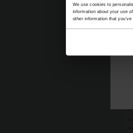
a
We use cookies to personalis
information about your use of
o
other information that you’ve
Dl
w
T
Po
s
z
Je
p
zł
O
k