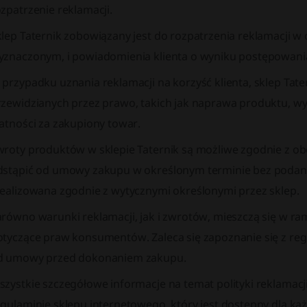
zpatrzenie reklamacji.
klep Taternik zobowiązany jest do rozpatrzenia reklamacji 
yznaczonym, i powiadomienia klienta o wyniku postępowani
 przypadku uznania reklamacji na korzyść klienta, sklep Tat
rzewidzianych przez prawo, takich jak naprawa produktu, wy
atności za zakupiony towar.
wroty produktów w sklepie Taternik są możliwe zgodnie z o
dstąpić od umowy zakupu w określonym terminie bez podani
realizowana zgodnie z wytycznymi określonymi przez sklep.
arówno warunki reklamacji, jak i zwrotów, mieszczą się w r
otyczące praw konsumentów. Zaleca się zapoznanie się z regu
d umowy przed dokonaniem zakupu.
zystkie szczegółowe informacje na temat polityki reklamacji
gulaminie sklepu internetowego, który jest dostępny dla każ