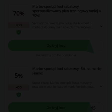
Marbo-sport.pl kod rabatowy
spersonalizowany plan treningowy taniej o
70%
70%!
Sprawdź najnowszą promocję Marbo-sport.pl i
KOD
zdobądź dobrany dla Ciebie plan treningowy
taniej aż o 70%! Co należy zrobić, aby otrzymać
zniżkę? To proste! Zrób jednorazowe
zamówienie za min. 500 zł, a dostaniesz kupon
upoważniający Cię do skorzystania z rabatu.
Odkryj kod
Kod ważny do: Do odwołania
Marbo-sport.pl kod rabatowy -5% na markę
Finnlo!
5%
Super okazja Marbo-sport.pl! Teraz maszyny
oraz akcesoria do ćwiczeń marki Finnlo kupisz
KOD
5% taniej. Skorzystaj z kodu rabatowego i
zaoszczędź na swoim zamówieniu! kod
rabatowy - wpisz w to pole kod rabatowy w
koszyku zamówienia i płać mniej.
DIS
Odkryj kod