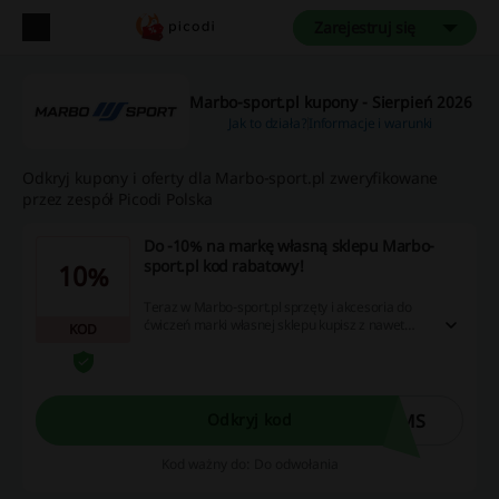
Zarejestruj się
Marbo-sport.pl kupony - Sierpień 2026
Jak to działa?
Informacje i warunki
Odkryj kupony i oferty dla Marbo-sport.pl zweryfikowane
przez zespół Picodi Polska
Do -10% na markę własną sklepu Marbo-
sport.pl kod rabatowy!
10%
Teraz w Marbo-sport.pl sprzęty i akcesoria do
ćwiczeń marki własnej sklepu kupisz z nawet
KOD
10% rabatem! Skorzystaj z okazji i płać mniej za
swoje zamówienie. Kup taniej, wpisując kod
rabatowy w pole kod rabatowy.
0MS
Odkryj kod
Kod ważny do: Do odwołania