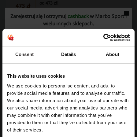
od 473 zł!
473 zł
Stwórz domową siłownię lub zadbaj o
Zarejestruj się i otrzymuj
cashback
w Marbo Sport i
wyposażenie swojego studnia treningowego z
PROMOCJA
wielu innych sklepach.
Marbo-sport.pl! W pełni profesjonalne zestawy
do ćwiczeń znajdziesz tam już od 473 zł!
Sprawdź pełną ofertę na stronie sklepu i wybierz
odpowiedni sprzęt dla siebie.
Zobacz promocję
Consent
Details
About
Oferta ważna do: Do odwołania
Rowery elektromagnetyczne do -31%
This website uses cookies
31%
We use cookies to personalise content and ads, to
Wybrane rowery elektromagnetyczne nawet do -31%.
Zarejestruj się przez Facebooka
provide social media features and to analyse our traffic.
PROMOCJA
We also share information about your use of our site with
our social media, advertising and analytics partners who
Zarejestruj się przez konto Google
Zobacz promocję
may combine it with other information that you’ve
provided to them or that they’ve collected from your use
Oferta ważna do: Do odwołania
Zarejestruj się przez swój e-mail
of their services.