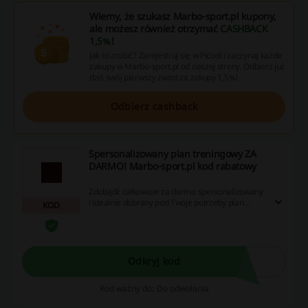
Wiemy, że szukasz Marbo-sport.pl kupony,
ale możesz również otrzymać
CASHBACK
1,5%
!
Jak to zrobić? Zarejestruj się w Picodi i zaczynaj każde
zakupy w Marbo-sport.pl od naszej strony. Odbierz już
dziś swój pierwszy zwrot za zakupy 1,5%!
Odbierz cashback
Spersonalizowany plan treningowy ZA
DARMO! Marbo-sport.pl kod rabatowy
Zdobądź całkowicie za darmo spersonalizowany
i idealnie dobrany pod Twoje potrzeby plan
KOD
treningowy! Jak? Złóż jednorazowe zamówienie
na kwotę za min. 2000 zł. Otrzymany kupon
rabatowy da Ci 100% ulgi na plan! Nie przegap
okazji!
Odkryj kod
Kod ważny do: Do odwołania