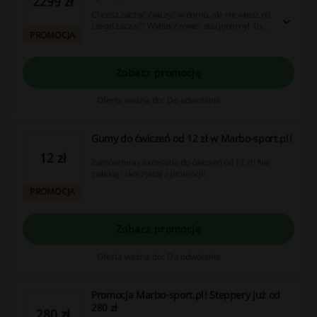
2299 zł
Chcesz zacząć ćwiczyć w domu, ale nie wiesz od
czego zacząć? Wybierz rower stacjonarny! To
PROMOCJA
idealna opcja dla wszystkich, bez względu na
poziom sprawności fizycznej. Sprawdź dostępne
modele na stronie Marbo-sport.pl. Ceny już od
2299 zł!
Zobacz promocję
Oferta ważna do: Do odwołania
Gumy do ćwiczeń od 12 zł w Marbo-sport.pl!
12 zł
Zamów teraz akcesoria do ćwiczeń od 12 zł! Nie
zwlekaj i skorzystaj z promocji!
PROMOCJA
Zobacz promocję
Oferta ważna do: Do odwołania
Promocja Marbo-sport.pl! Steppery już od
280 zł
280 zł