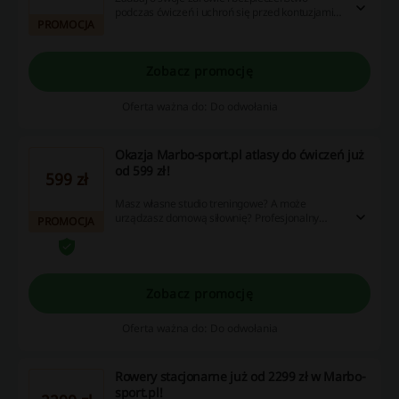
podczas ćwiczeń i uchroń się przed kontuzjami!
PROMOCJA
Sprawdź ofertę specjalnych opasek i
stabilizatorów w Marbo-sport.pl. Wybierz
odpowiednie produkty dla siebie już dziś! Ceny
od 12 zł!
Zobacz promocję
Oferta ważna do: Do odwołania
Okazja Marbo-sport.pl atlasy do ćwiczeń już
od 599 zł!
599 zł
Masz własne studio treningowe? A może
urządzasz domową siłownię? Profesjonalny
PROMOCJA
atlas do ćwiczeń to sprzęt, który zdecydowanie
może Ci się przydać! Sprawdź ofertę Marbo-
sport.pl i zamów już od 599 zł.
Zobacz promocję
Oferta ważna do: Do odwołania
Rowery stacjonarne już od 2299 zł w Marbo-
sport.pl!