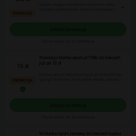
Szukasz steppera do ćwiczeń w domu? A może
urządzasz profesjonalne centrum treningowe?
PROMOCJA
Sprawdź ofertę stepperów w Marbo-sport.pl i
wybierz idealny sprzęt dla siebie! Teraz wybrane
modele zamówisz już od 280 zł.
Zobacz promocję
Oferta ważna do: Do odwołania
Promocja Marbo-sport.pl! PIłki do ćwiczeń
już od 15 zł
15 zł
Zamów piłkę do ćwiczeń taniej już od 15 zł w Marbo-
sport.pl! W ofercie szeroki wybór modeli, sprawdź.
PROMOCJA
Zobacz promocję
Oferta ważna do: Do odwołania
W Marbo Sport zestawy do ćwiczeń kupisz