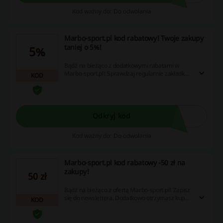
Kod ważny do: Do odwołania
Marbo-sport.pl kod rabatowy! Twoje zakupy
taniej o 5%!
5%
Bądź na bieżąco z dodatkowymi rabatami w
Marbo-sport.pl! Sprawdzaj regularnie zakładkę z
KOD
kodami i kupuj taniej!
Odkryj kod
Kod ważny do: Do odwołania
Marbo-sport.pl kod rabatowy -50 zł na
zakupy!
50 zł
Bądź na bieżąco z ofertą Marbo-sport.pl! Zapisz
się do newslettera. Dodatkowo otrzymasz kupon
KOD
rabatowy na 50 zł przy zakupach za minimum
500 zł. Aby obniżyć cenę zamówienia, wpisz kod
rabatowy w pole kod rabatowy w koszyku