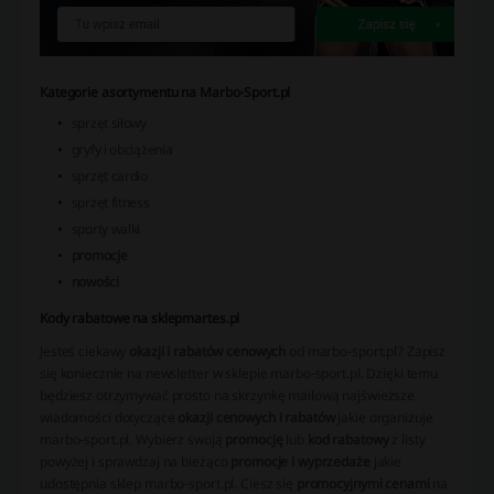
Kategorie asortymentu na Marbo-Sport.pl
sprzęt siłowy
gryfy i obciążenia
sprzęt cardio
sprzęt fitness
sporty walki
promocje
nowości
Kody rabatowe na sklepmartes.pl
Jesteś ciekawy
okazji i rabatów cenowych
od marbo-sport.pl? Zapisz
się koniecznie na newsletter w sklepie marbo-sport.pl. Dzięki temu
będziesz otrzymywać prosto na skrzynkę mailową najświeższe
wiadomości dotyczące
okazji cenowych i rabatów
jakie organizuje
marbo-sport.pl. Wybierz swoją
promocję
lub
kod rabatowy
z listy
powyżej i sprawdzaj na bieżąco
promocje i wyprzedaże
jakie
udostępnia sklep marbo-sport.pl. Ciesz się
promocyjnymi cenami
na