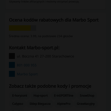
Używamy linków afiliacyjnych i możemy otrzymać prowizję.
Ocena kodów rabatowych dla Marbo Sport
Średnia ocena: 3.99, na podstawie 234 głosów
kontakt Marbo-sport.pl:
ul. Boczna 41 27-200 Starachowice
801 000 955
Marbo Sport
Zobacz także podobne kody i promocje
E-horyzont
Hop-sport
E-inSPORTline
SnowShop
Calypso
Sklep Biegacza
AlpinePro
Grawitacyjny