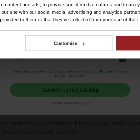
ona
e content and ads, to provide social media features and to analy
Zarejestruj się Apple ID
on
 our site with our social media, advertising and analytics partn
 provided to them or that they’ve collected from your use of their
dzieci i młodzież
Zarejestruj się przez swój e-mail
sprzęt
Customize
marki
strefa gore-tex
outlet
Rejestrując się potwierdzasz zapoznanie się i akceptację "
Regulaminu
” oraz
"
Polityki Prywatności.
"
od rabatowy E-horyzont – skąd go wziąć?
Zarejestruj się i zarabiaj
na Picodi.com – skorzystaj z naszej wyszukiwarki, wpisując 
Masz już konto?
Zaloguj się
zbieramy wszystkie dostępne kody do E-horyzont;
w mediach społecznościowych E-horyzont – sprawdź ostatnie
jest ważny jeszcze kod rabatowy;