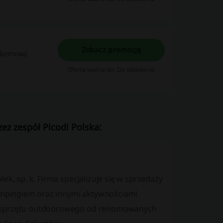
Zobacz promocję
ę darmową
Oferta ważna do: Do odwołania
ez zespół Picodi Polska:
ek, sp. k. Firma specjalizuje się w sprzedaży
mpingiem oraz innymi aktywnościami
 i sprzętu outdoorowego od renomowanych