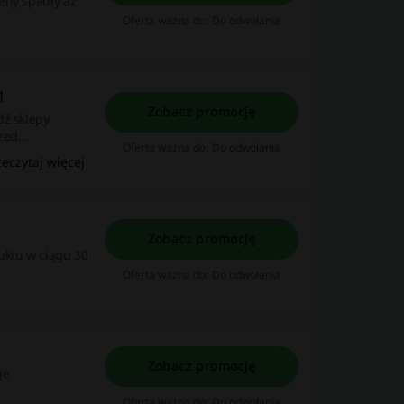
eny spadły aż
Oferta ważna do: Do odwołania
!
Zobacz promocję
dź sklepy
zed
Oferta ważna do: Do odwołania
zeczytaj więcej
Zobacz promocję
uktu w ciągu 30
Oferta ważna do: Do odwołania
Zobacz promocję
je
Oferta ważna do: Do odwołania