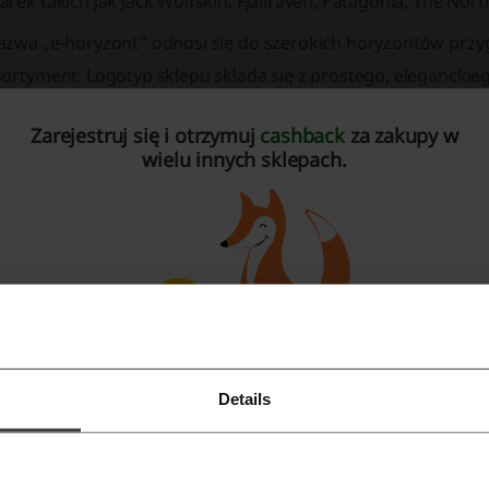
rek takich jak Jack Wolfskin, Fjallraven, Patagonia, The Nor
zwa „e-horyzont” odnosi się do szerokich horyzontów przygód
sortyment. Logotyp sklepu składa się z prostego, eleganckie
rofesjonalny charakter marki.
Zarejestruj się i otrzymuj
cashback
za zakupy w
wielu innych sklepach.
Details
Zarejestruj się przez Facebooka
ategorie produktów na e-horyzont.pl
Zarejestruj się przez konto Google