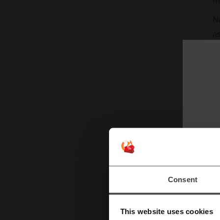
ma
Na
a
p
Consent
K
This website uses cookies