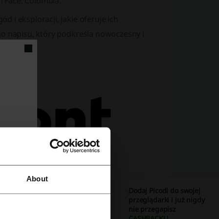
th Face, Columbia.
 i eksploracji, jakie oferuje ich
go napisu, który podkreśla nowoczesny i
About
Dodaj Picodi do swojej
przeglądarki i już nigdy
nie przegapisz
CASHBACKU