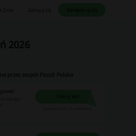
k Dnia
Zaloguj się
Zarejestruj się
eń 2026
ne przez zespół Picodi Polska
ryzont!
Odkryj kod
 na zakupy!
i!
Kod ważny do: Do odwołania