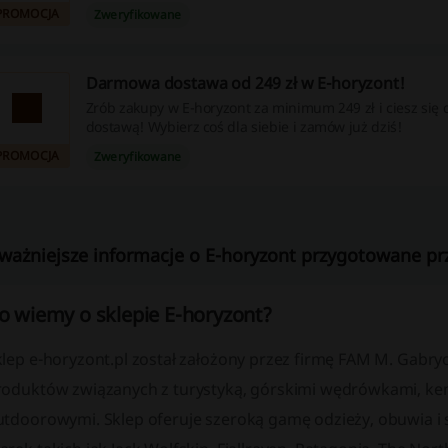
PROMOCJA
Zweryfikowane
Darmowa dostawa od 249 zł w E-horyzont!
Zrób zakupy w E-horyzont za minimum 249 zł i ciesz si
dostawą! Wybierz coś dla siebie i zamów już dziś!
PROMOCJA
Zweryfikowane
ważniejsze informacje o E-horyzont przygotowane prz
o wiemy o sklepie E-horyzont?
lep e-horyzont.pl został założony przez firmę FAM M. Gabryoł
roduktów związanych z turystyką, górskimi wędrówkami, ke
utdoorowymi. Sklep oferuje szeroką gamę odzieży, obuwia