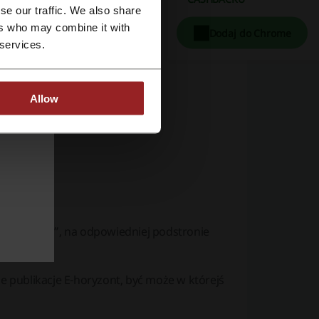
se our traffic. We also share
ers who may combine it with
Dodaj do Chrome
 services.
Allow
„E-horyzont”, na odpowiedniej podstronie
 publikacje E-horyzont, być może w którejś