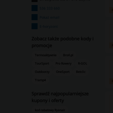
536 333 660
Pokaż email
E-horyzont
Zobacz także podobne kody i
promocje
Termoaktywnie
Broń.pl
TourSport
Pro Rowery
R-GOL
Outdoorzy
OneSport
Betclic
Tramp4
Sprawdź najpopularniejsze
kupony i oferty
kod rabatowy Ryanair