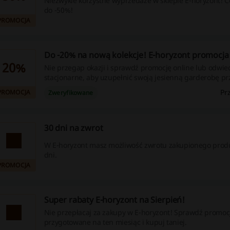
Niezwykle korzystne wyprzedaże w sklepie E-horyzont! C
do -50%!
PROMOCJA
Do -20% na nową kolekcje! E-horyzont promocja
20%
Nie przegap okazji i sprawdź promocję online lub odwie
stacjonarne, aby uzupełnić swoją jesienną garderobę pr
wyprzedaniem Twojego ulubionego produktu!
Pr
PROMOCJA
Zweryfikowane
30 dni na zwrot
W E-horyzont masz możliwość zwrotu zakupionego prod
dni.
PROMOCJA
Super rabaty E-horyzont na Sierpień!
Nie przepłacaj za zakupy w E-horyzont! Sprawdź promoc
przygotowane na ten miesiąc i kupuj taniej.