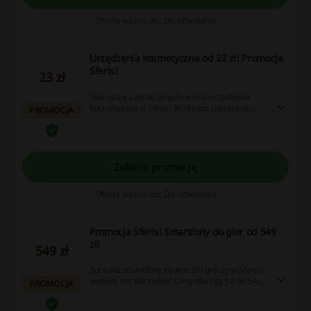
Oferta ważna do: Do odwołania
Urządzenia kosmetyczne od 23 zł! Promocja
Sferis!
23 zł
Skorzystaj z atrakcyjnych cen na urządzenia
kosmetyczne w Sferis! W ofercie znajdziesz
PROMOCJA
trymery, suszarki, lokówki i wiele więcej!
Zobacz promocję
Oferta ważna do: Do odwołania
Promocja Sferis! Smartfony do gier od 549
zł!
549 zł
Sprawdź smartfony idealne dla graczy w Sferis i
wybierz coś dla siebie! Ceny startują już od 549
PROMOCJA
zł. Nie zwlekaj i złóż zamówienie!