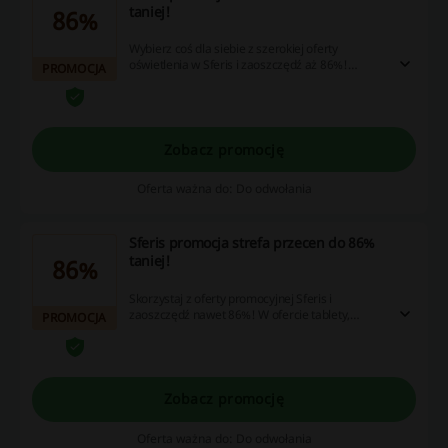
taniej!
86%
Wybierz coś dla siebie z szerokiej oferty
oświetlenia w Sferis i zaoszczędź aż 86%!
PROMOCJA
Sprawdź ofertę i złóż zamówienie!
Zobacz promocję
Oferta ważna do: Do odwołania
Sferis promocja strefa przecen do 86%
taniej!
86%
Skorzystaj z oferty promocyjnej Sferis i
zaoszczędź nawet 86%! W ofercie tablety,
PROMOCJA
telewizory, smartwatche i wiele więcej. Sprawdź!
Zobacz promocję
Oferta ważna do: Do odwołania