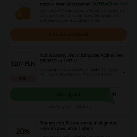
możesz również otrzymać
CASHBACK do 6%
!
Jak to zrobić? Zarejestruj się w Picodi i zaczynaj każde
zakupy w Sferis od naszej strony. Odbierz już dziś
swój pierwszy zwrot za zakupy do 6%!
Odbierz cashback
Kod rabatowy Sferis: komputer Actina View
7800X3D za 1207 zł
1207 PLN
Skorzystaj z kodu rabatowego i zapłać 1207 zł za
komputer Actina View 7800X3D z 32GB RAM,
KOD
1TB pamięci oraz kartą graficzną RTX5070.
081
Odkryj kod
Kod ważny do: 11.08.2026
Promocje do 20% na sprzęt inteligentnej
siłowni Speediance | Sferis
20%
Skorzystaj z okazji i zyskaj do 20% rabatu na