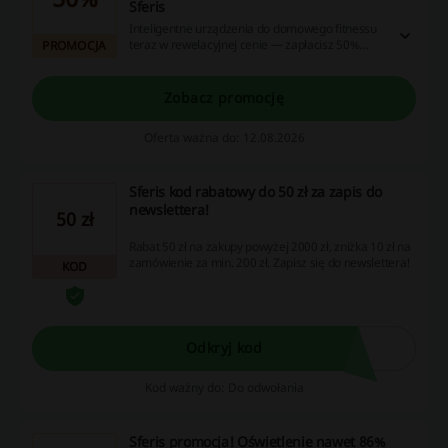
Sferis
Inteligentne urządzenia do domowego fitnessu
teraz w rewelacyjnej cenie — zapłacisz 50%
PROMOCJA
mniej! Wykorzystaj tę okazję na
unowocześnienie swoich treningów.
Zobacz promocję
Oferta ważna do: 12.08.2026
Sferis kod rabatowy do 50 zł za zapis do
newslettera!
50 zł
Rabat 50 zł na zakupy powyżej 2000 zł, zniżka 10 zł na
zamówienie za min. 200 zł. Zapisz się do newslettera!
KOD
Odkryj kod
Kod ważny do: Do odwołania
Sferis promocja! Oświetlenie nawet 86%