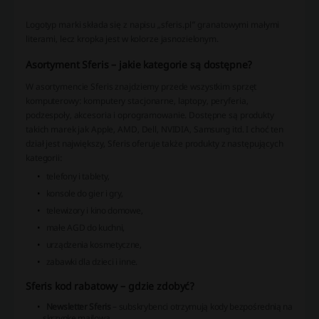
Logotyp marki składa się z napisu „sferis.pl” granatowymi małymi
literami, lecz kropka jest w kolorze jasnozielonym.
Asortyment Sferis – jakie kategorie są dostępne?
W asortymencie Sferis znajdziemy przede wszystkim sprzęt
komputerowy: komputery stacjonarne, laptopy, peryferia,
podzespoły, akcesoria i oprogramowanie. Dostępne są produkty
takich marek jak Apple, AMD, Dell, NVIDIA, Samsung itd. I choć ten
dział jest największy, Sferis oferuje także produkty z następujących
kategorii:
telefony i tablety,
konsole do gier i gry,
telewizory i kino domowe,
małe AGD do kuchni,
urządzenia kosmetyczne,
zabawki dla dzieci i inne.
Sferis kod rabatowy – gdzie zdobyć?
Newsletter Sferis
– subskrybenci otrzymują kody bezpośrednią na
skrzynkę mailową,