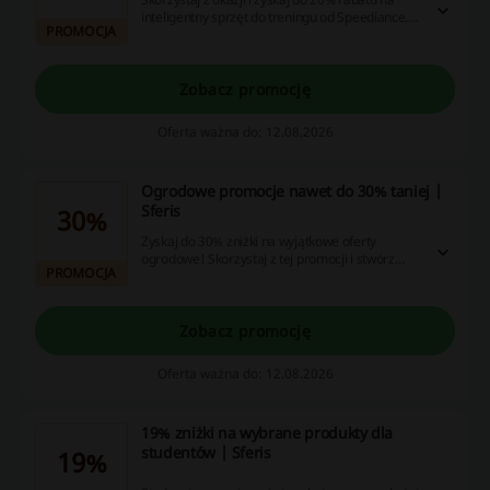
inteligentny sprzęt do treningu od Speediance.
PROMOCJA
Wprowadź zmiany w swoim treningu,
oszczędzając jednocześnie!
Zobacz promocję
Oferta ważna do: 12.08.2026
Ogrodowe promocje nawet do 30% taniej |
Sferis
30%
Zyskaj do 30% zniżki na wyjątkowe oferty
ogrodowe! Skorzystaj z tej promocji i stwórz
PROMOCJA
swoją wymarzoną przestrzeń na świeżym
powietrzu.
Zobacz promocję
Oferta ważna do: 12.08.2026
19% zniżki na wybrane produkty dla
studentów | Sferis
19%