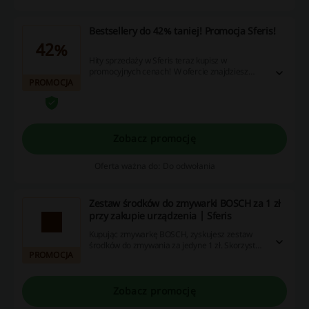
Bestsellery do 42% taniej! Promocja Sferis!
42%
Hity sprzedaży w Sferis teraz kupisz w
promocyjnych cenach! W ofercie znajdziesz
PROMOCJA
laptopy, tablety, smartfony i wiele więcej!
Zobacz promocję
Oferta ważna do: Do odwołania
Zestaw środków do zmywarki BOSCH za 1 zł
przy zakupie urządzenia | Sferis
Kupując zmywarkę BOSCH, zyskujesz zestaw
środków do zmywania za jedyne 1 zł. Skorzystaj
PROMOCJA
z tej wyjątkowej oferty i ciesz się nowym
sprzętem!
Zobacz promocję