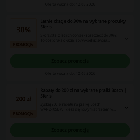
Oferta ważna do: 12.08.2026
Letnie okazje do 30% na wybrane produkty |
Sferis
30%
Skorzystaj z letnich obniżek i oszczędź do 30%!
To doskonała okazja, aby wypełnić swoją
PROMOCJA
garderobę świeżymi stylizacjami.
Zobacz promocję
Oferta ważna do: 12.08.2026
Rabaty do 200 zł na wybrane pralki Bosch |
Sferis
200 zł
Zyskaj 200 zł rabatu na pralkę Bosch
WAN2405BPL i ciesz się nowym sprzętem w
PROMOCJA
swoim domu! Skorzystaj z tej wyjątkowej oferty
już dziś.
Zobacz promocję