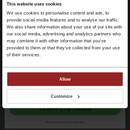
PROMOCJA
zł. Nie zwlekaj i złóż zamówienie!
This website uses cookies
We use cookies to personalise content and ads, to
Zarejestruj się przez Facebooka
provide social media features and to analyse our traffic.
Zobacz promocję
We also share information about your use of our site with
our social media, advertising and analytics partners who
Zarejestruj się przez konto Google
Oferta ważna do: Do odwołania
may combine it with other information that you’ve
provided to them or that they’ve collected from your use
Zarejestruj się przez swój e-mail
Sferis promocja! Darmowa dostawa na
of their services.
wybrane produkty!
Sprawdź ofertę produktów z darmową dostawą
w Sferis i wybierz coś dla siebie! Nie zwlekaj i
PROMOCJA
Allow
skorzystaj z okazji!
Rejestrując się potwierdzasz zapoznanie się i akceptację "
Regulaminu
” oraz
"
Polityki Prywatności.
"
Customize
Zobacz promocję
Zarejestruj się i zarabiaj
Oferta ważna do: Do odwołania
Masz już konto?
Zaloguj się
Darmowa dostawa do Paczkomatów ze