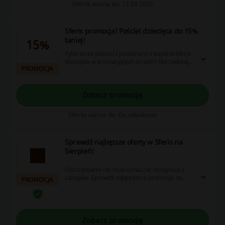
Oferta ważna do: 12.08.2026
Sferis promocja! Pościel dziecięca do 15%
taniej!
15%
Tylko teraz pościel z postaciami z bajek w Sferis
dostępna w promocyjnych cenach! Nie zwlekaj i
PROMOCJA
złóż zamówienie już dziś!
Zobacz promocję
Oferta ważna do: Do odwołania
Sprawdź najlepsze oferty w Sferis na
Sierpień!
Oszczędzanie nie musi oznaczać rezygnacji z
zakupów. Sprawdź najgorętsze promocje na
PROMOCJA
Sierpień i ciesz się z niskich cen!
Zobacz promocję