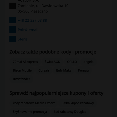
ACTION S.A.
Zamienie, ul. Dawidowska 10
05-500 Piaseczno
+48 22 327 08 88
Pokaż email
Sferis
Zobacz także podobne kody i promocje
70mai Aliexpress
Świat AGD
ORLLO
angela
Bizon Mobile
Corsair
Eufy Make
Kernau
Bitdefender
Sprawdź najpopularniejsze kupony i oferty
kody rabatowe Media Expert
Bitiba kupon rabatowy
SkyShowtime promocja
kod rabatowy Douglas