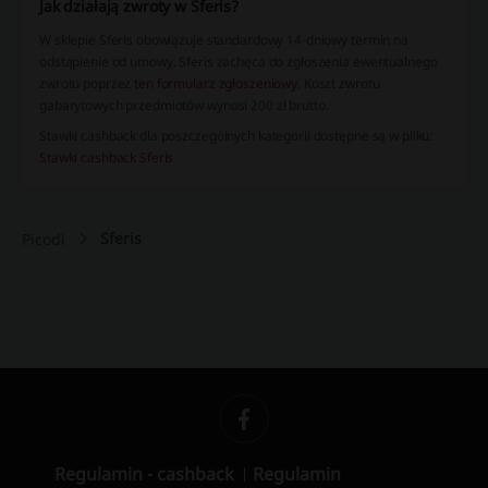
Jak działają zwroty w Sferis?
W sklepie Sferis obowiązuje standardowy 14-dniowy termin na
odstąpienie od umowy. Sferis zachęca do zgłoszenia ewentualnego
zwrotu poprzez
ten formularz zgłoszeniowy
. Koszt zwrotu
gabarytowych przedmiotów wynosi 200 zł brutto.
Stawki cashback dla poszczególnych kategorii dostępne są w pliku:
Stawki cashback Sferis
Sferis
Picodi
Regulamin - cashback
Regulamin