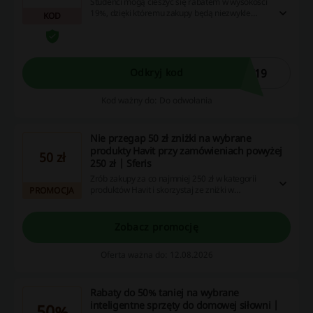
Studenci mogą cieszyć się rabatem w wysokości
19%, dzięki któremu zakupy będą niezwykle
KOD
atrakcyjne. Skorzystaj z tej okazji i zaoszczędź na
swoich ulubionych produktach!
T19
Odkryj kod
Kod ważny do: Do odwołania
Nie przegap 50 zł zniżki na wybrane
produkty Havit przy zamówieniach powyżej
50 zł
250 zł | Sferis
Zrób zakupy za co najmniej 250 zł w kategorii
produktów Havit i skorzystaj ze zniżki w
PROMOCJA
wysokości 50 zł na swój koszyk.
Zobacz promocję
Oferta ważna do: 12.08.2026
Rabaty do 50% taniej na wybrane
inteligentne sprzęty do domowej siłowni |
50%