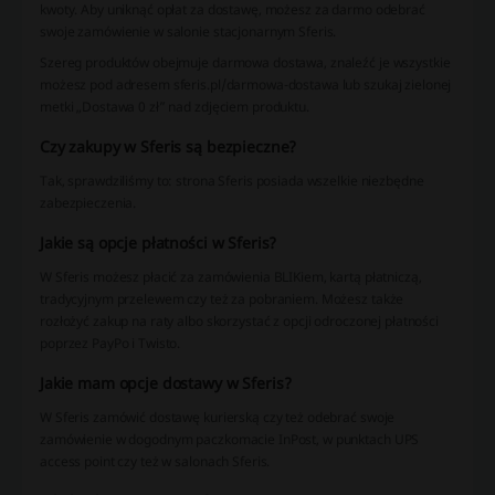
kwoty. Aby uniknąć opłat za dostawę, możesz za darmo odebrać
swoje zamówienie w salonie stacjonarnym Sferis.
Szereg produktów obejmuje darmowa dostawa, znaleźć je wszystkie
możesz pod adresem sferis.pl/darmowa-dostawa lub szukaj zielonej
metki „Dostawa 0 zł” nad zdjęciem produktu.
Czy zakupy w Sferis są bezpieczne?
Tak, sprawdziliśmy to: strona Sferis posiada wszelkie niezbędne
zabezpieczenia.
Jakie są opcje płatności w Sferis?
W Sferis możesz płacić za zamówienia BLIKiem, kartą płatniczą,
tradycyjnym przelewem czy też za pobraniem. Możesz także
rozłożyć zakup na raty albo skorzystać z opcji odroczonej płatności
poprzez PayPo i Twisto.
Jakie mam opcje dostawy w Sferis?
W Sferis zamówić dostawę kurierską czy też odebrać swoje
zamówienie w dogodnym paczkomacie InPost, w punktach UPS
access point czy też w salonach Sferis.