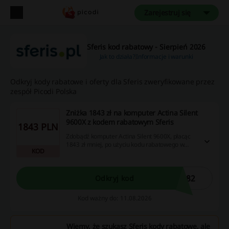
Zarejestruj się
Sferis kod rabatowy - Sierpień 2026
Jak to działa?
Informacje i warunki
Odkryj kody rabatowe i oferty dla Sferis zweryfikowane przez
zespół Picodi Polska
Zniżka 1843 zł na komputer Actina Silent
9600X z kodem rabatowym Sferis
1843 PLN
Zdobądź komputer Actina Silent 9600X, płacąc
1843 zł mniej, po użyciu kodu rabatowego w
KOD
Sferis! Skorzystaj z tej promocyjnej oferty już
teraz!
082
Odkryj kod
Kod ważny do: 11.08.2026
Wiemy, że szukasz Sferis kody rabatowe, ale