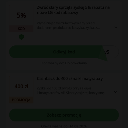
Zwróć stary sprzęt i zyskaj 5% rabatu na
nowe LG kod rabatowy
5%
Wypełniając formularz wymiany przed
dodaniem produktu do koszyka, zyskasz
KOD
dodatkowe 5% rabatu. Pamiętaj, że musisz
oddać zużyte urządzenie.
wy5
Odkryj kod
Kod ważny do: Do odwołania
Cashback do 400 zł na klimatyzatory
400 zł
Zyskaj do 400 zł zwrotu przy zakupie
klimatyzatorów AI! Skorzystaj z tej korzystnej
oferty i ciesz się chłodnym powietrzem w upalne
PROMOCJA
dni.
Zobacz promocję
Oferta ważna do: 14.08.2026