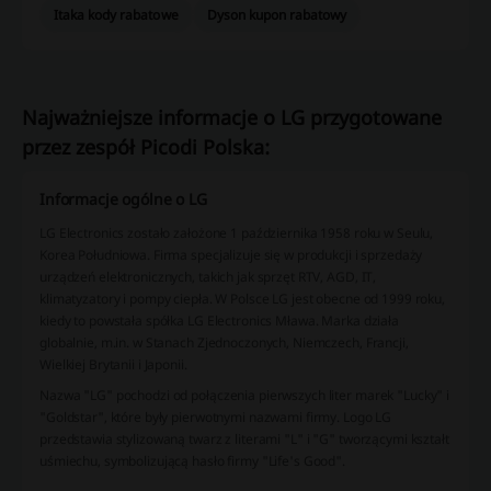
Itaka kody rabatowe
Dyson kupon rabatowy
Najważniejsze informacje o LG przygotowane
przez zespół Picodi Polska:
Informacje ogólne o LG
LG Electronics zostało założone 1 października 1958 roku w Seulu,
Korea Południowa. Firma specjalizuje się w produkcji i sprzedaży
urządzeń elektronicznych, takich jak sprzęt RTV, AGD, IT,
klimatyzatory i pompy ciepła. W Polsce LG jest obecne od 1999 roku,
kiedy to powstała spółka LG Electronics Mława. Marka działa
globalnie, m.in. w Stanach Zjednoczonych, Niemczech, Francji,
Wielkiej Brytanii i Japonii.
Nazwa "LG" pochodzi od połączenia pierwszych liter marek "Lucky" i
"Goldstar", które były pierwotnymi nazwami firmy. Logo LG
przedstawia stylizowaną twarz z literami "L" i "G" tworzącymi kształt
uśmiechu, symbolizującą hasło firmy "Life's Good".