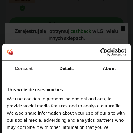
okazji! Odwiedź naszą stronę, aby odkryć
kupony rabatowe, promocje i oferty cashback,
które pozwolą Ci zaoszczędzić jeszcze więcej!
Zobacz promocję
Zarejestruj się i otrzymuj
cashback
w LG i wielu
Oferta ważna do: Do odwołania
innych sklepach.
Darmowa dostawa od LG dla członków klubu
Bezpłatny transport dla wszystkich Twoich zakupów -
zyskujesz rozwiązanie bez dodatkowych kosztów!
Consent
Details
About
PROMOCJA
Zobacz promocję
This website uses cookies
We use cookies to personalise content and ads, to
Oferta ważna do: Do odwołania
Zarejestruj się przez Facebooka
provide social media features and to analyse our traffic.
We also share information about your use of our site with
AGD od LG! Znajdź sprzęt do domu!
our social media, advertising and analytics partners who
Zarejestruj się przez konto Google
Odkryj najnowsze urządzenia gospodarstwa
may combine it with other information that you’ve
domowego od LG! Wyposaż swoje mieszkanie!