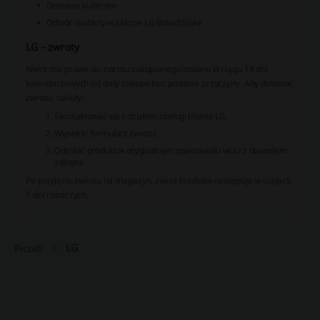
Dostawa kurierem
Odbiór osobisty w salonie LG Brand Store
LG – zwroty
Klient ma prawo do zwrotu zakupionego towaru w ciągu 14 dni
kalendarzowych od daty zakupu bez podania przyczyny. Aby dokonać
zwrotu, należy:
Skontaktować się z działem obsługi klienta LG.
Wypełnić formularz zwrotu.
Odesłać produkt w oryginalnym opakowaniu wraz z dowodem
zakupu.
Po przyjęciu zwrotu na magazyn, zwrot środków następuje w ciągu 5-
7 dni roboczych.
LG
Picodi