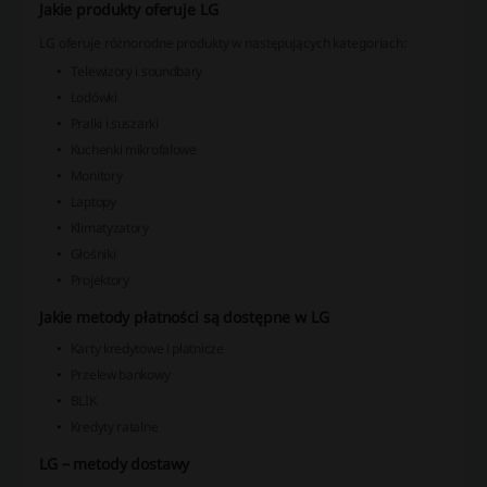
Jakie produkty oferuje LG
LG oferuje różnorodne produkty w następujących kategoriach:
Telewizory i soundbary
Lodówki
Pralki i suszarki
Kuchenki mikrofalowe
Monitory
Laptopy
Klimatyzatory
Głośniki
Projektory
Jakie metody płatności są dostępne w LG
Karty kredytowe i płatnicze
Przelew bankowy
BLIK
Kredyty ratalne
LG – metody dostawy