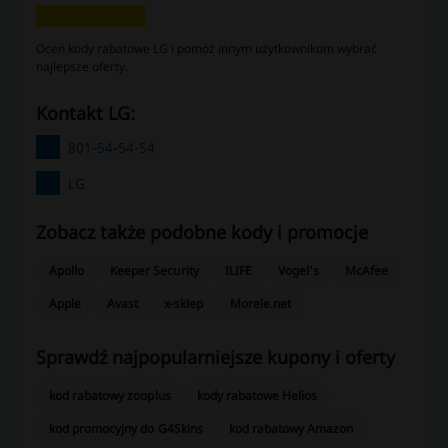
Oceń kody rabatowe LG i pomóż innym użytkownikom wybrać
najlepsze oferty.
kontakt LG:
801-54-54-54
LG
Zobacz także podobne kody i promocje
Apollo
Keeper Security
ILIFE
Vogel's
McAfee
Apple
Avast
x-sklep
Morele.net
Sprawdź najpopularniejsze kupony i oferty
kod rabatowy zooplus
kody rabatowe Helios
kod promocyjny do G4Skins
kod rabatowy Amazon