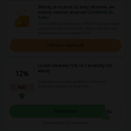
Wiemy, że szukasz LG kody rabatowe, ale
możesz również otrzymać
CASHBACK do
0,8%
!
Jak to zrobić? Zarejestruj się w Picodi i zaczynaj każde
zakupy w LG od naszej strony. Odbierz już dziś swój
pierwszy zwrot za zakupy do 0,8%!
Odbierz cashback
LG kod rabatowy 12% na 2 produkty lub
więcej
12%
Dodaj do koszyka dwa produkty z podstrony -
dostaniesz dodatkowy rabat 12%.
KOD
odu
Odkryj kod
Kod ważny do: Do odwołania