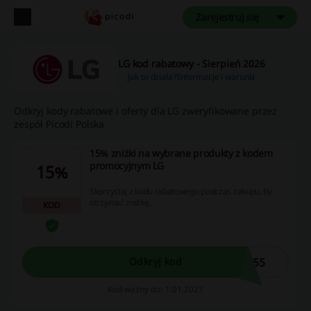
Zarejestruj się
LG kod rabatowy - Sierpień 2026
Jak to działa?
Informacje i warunki
Odkryj kody rabatowe i oferty dla LG zweryfikowane przez
zespół Picodi Polska
15% zniżki na wybrane produkty z kodem
promocyjnym LG
15%
Skorzystaj z kodu rabatowego podczas zakupu, by
otrzymać zniżkę.
KOD
055
Odkryj kod
Kod ważny do: 1.01.2027