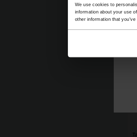
Sp
We use cookies to personalis
o
information about your use of
other information that you’ve
n
n
w
w 
r
za
T