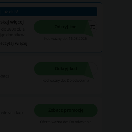
 już dziś!
skaj więcej
LTI
Odkryj kod
do 3800 zł, a
ając dodatkowe
Kod ważny do: 16.08.2026
niu kodu
zeczytaj więcej
Odkryj kod
obacz!
Kod ważny do: Do odwołania
Zobacz promocję
wlekaj i kup
Oferta ważna do: Do odwołania