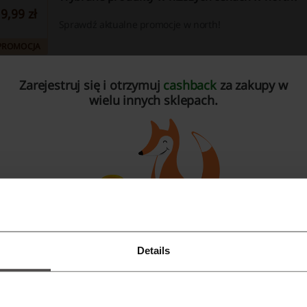
9,99 zł
Sprawdź aktualne promocje w north!
PROMOCJA
Zarejestruj się i otrzymuj
cashback
za zakupy w
Części i akcesoria do maszyn do szycia od 2,99 zł
wielu innych sklepach.
2,99 zł
Igły, oleje, uchwyty do stopek i wiele więcej. Sprawdź!
PROMOCJA
ważniejsze informacje o north przygotowane przez ze
Details
Zarejestruj się przez Facebooka
orth.pl – części zamienne i do naprawy urządzeń
Zarejestruj się przez konto Google