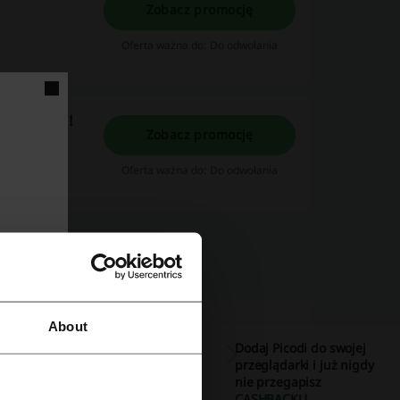
Zobacz promocję
Oferta ważna do: Do odwołania
 w north.pl!
Zobacz promocję
Oferta ważna do: Do odwołania
spół Picodi Polska:
About
Dodaj Picodi do swojej
przeglądarki i już nigdy
nie przegapisz
CASHBACKU