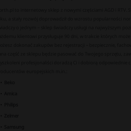
rth.pl to internetowy sklep z nowymi częściami AGD i RTV. S
oku, a stały rozwój doprowadził do wzrostu popularności nor
iadczy o jednym – sklep świadczy usługi na najwyższym pozio
ażdemu klientowi przysługuje 90 dni, w trakcie których może
żesz dokonać zakupów bez rejestracji – bezpiecznie, fachowo
ana część ze sklepu będzie pasować do Twojego sprzętu, zaw
szkoleni profesjonaliści doradzą Ci i dobiorą odpowiednie c
roducentów europejskich m.in.:
Beko
Amica
Philips
Zelmer
Samsung