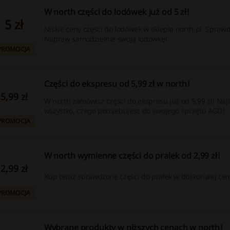
W north części do lodówek już od 5 zł!
5 zł
Niskie ceny części do lodówek w sklepie north.pl. Sprawdź
Napraw samodzielnie swoją lodówkę!
PROMOCJA
Części do ekspresu od 5,99 zł w north!
5,99 zł
W north zamówisz części do ekspresu już od 5,99 zł! Naj
wszystko, czego potrzebujesz do swojego sprzętu AGD!
PROMOCJA
W north wymienne części do pralek od 2,99 zł!
2,99 zł
Kup teraz sprawdzone części do pralek w doskonałej cen
PROMOCJA
Wybrane produkty w niższych cenach w north!