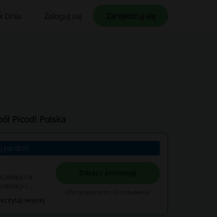
k Dnia
Zaloguj się
Zarejestruj się
pół Picodi Polska
 już dziś!
Zobacz promocję
czekają na
romocji i
Oferta ważna do: Do odwołania
zeczytaj więcej