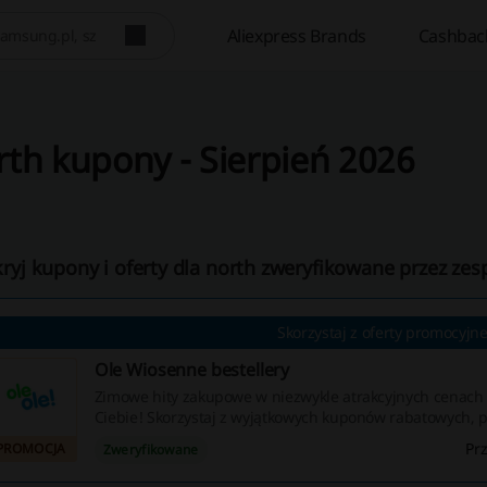
Aliexpress Brands
Cashbac
th kupony - Sierpień 2026
ryj kupony i oferty dla north zweryfikowane przez zes
Skorzystaj z oferty promocyjnej
Ole Wiosenne bestellery
Zimowe hity zakupowe w niezwykle atrakcyjnych cenach 
Ciebie! Skorzystaj z wyjątkowych kuponów rabatowych, p
cashbacku – nie przegap okazji na świetne zakupy!
Pr
PROMOCJA
Zweryfikowane