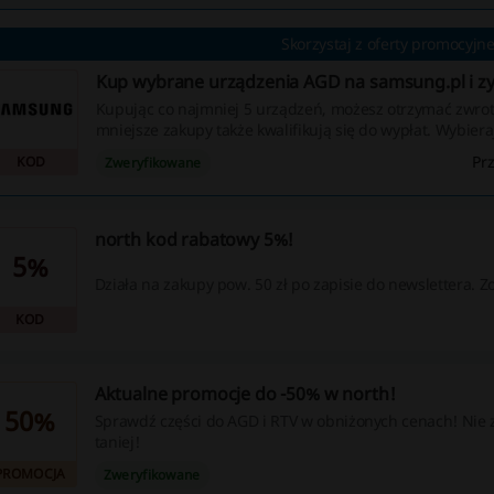
Skorzystaj z oferty promocyjnej
Kup wybrane urządzenia AGD na samsung.pl i zy
Kupując co najmniej 5 urządzeń, możesz otrzymać zwrot 
mniejsze zakupy także kwalifikują się do wypłat. Wybier
urządzenia AGD, znacznie obniżysz ich cenę, a po wpisa
Pr
KOD
Zweryfikowane
rabatowego zyskasz 5. produkt za 1 zł.
north kod rabatowy 5%!
5%
Działa na zakupy pow. 50 zł po zapisie do newslettera. Z
KOD
Aktualne promocje do -50% w north!
50%
Sprawdź części do AGD i RTV w obniżonych cenach! Nie z
taniej!
PROMOCJA
Zweryfikowane