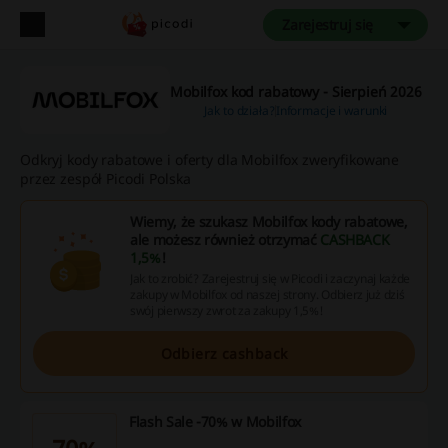
Zarejestruj się
Mobilfox kod rabatowy - Sierpień 2026
Jak to działa?
Informacje i warunki
Odkryj kody rabatowe i oferty dla Mobilfox zweryfikowane
przez zespół Picodi Polska
Wiemy, że szukasz Mobilfox kody rabatowe,
ale możesz również otrzymać
CASHBACK
1,5%
!
Jak to zrobić? Zarejestruj się w Picodi i zaczynaj każde
zakupy w Mobilfox od naszej strony. Odbierz już dziś
swój pierwszy zwrot za zakupy 1,5%!
Odbierz cashback
Flash Sale -70% w Mobilfox