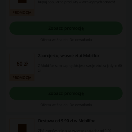
Kupuj popularne produkty w atrakcyjnych cenach!
PROMOCJA
Zobacz promocję
Oferta ważna do: Do odwołania
Zaprojektuj własne etui Mobilfox
60 zł
Z Mobilfox sam zaprojektujesz swoje etui za jedyne 60
zł.
PROMOCJA
Zobacz promocję
Oferta ważna do: Do odwołania
Dostawa od 9.90 zł w Mobilfox
Złóż zamówienie a za wysyłke zapłacisz od 9,90 -