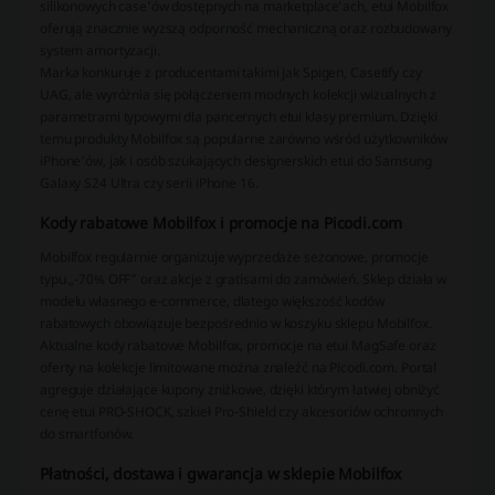
silikonowych case’ów dostępnych na marketplace’ach, etui Mobilfox
oferują znacznie wyższą odporność mechaniczną oraz rozbudowany
system amortyzacji.
Marka konkuruje z producentami takimi jak Spigen, Casetify czy
UAG, ale wyróżnia się połączeniem modnych kolekcji wizualnych z
parametrami typowymi dla pancernych etui klasy premium. Dzięki
temu produkty Mobilfox są popularne zarówno wśród użytkowników
iPhone’ów, jak i osób szukających designerskich etui do Samsung
Galaxy S24 Ultra czy serii iPhone 16.
Kody rabatowe Mobilfox i promocje na Picodi.com
Mobilfox regularnie organizuje wyprzedaże sezonowe, promocje
typu „-70% OFF” oraz akcje z gratisami do zamówień. Sklep działa w
modelu własnego e-commerce, dlatego większość kodów
rabatowych obowiązuje bezpośrednio w koszyku sklepu Mobilfox.
Aktualne kody rabatowe Mobilfox, promocje na etui MagSafe oraz
oferty na kolekcje limitowane można znaleźć na Picodi.com. Portal
agreguje działające kupony zniżkowe, dzięki którym łatwiej obniżyć
cenę etui PRO-SHOCK, szkieł Pro-Shield czy akcesoriów ochronnych
do smartfonów.
Płatności, dostawa i gwarancja w sklepie Mobilfox