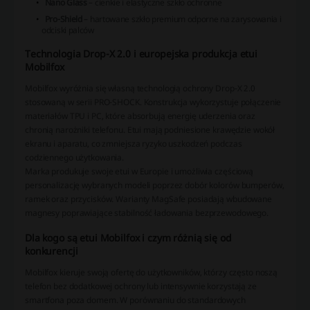
Nano Glass
– cienkie i elastyczne szkło ochronne
Pro-Shield
– hartowane szkło premium odporne na zarysowania i
odciski palców
Technologia Drop-X 2.0 i europejska produkcja etui
Mobilfox
Mobilfox wyróżnia się własną technologią ochrony Drop-X 2.0
stosowaną w serii PRO-SHOCK. Konstrukcja wykorzystuje połączenie
materiałów TPU i PC, które absorbują energię uderzenia oraz
chronią narożniki telefonu. Etui mają podniesione krawędzie wokół
ekranu i aparatu, co zmniejsza ryzyko uszkodzeń podczas
codziennego użytkowania.
Marka produkuje swoje etui w Europie i umożliwia częściową
personalizację wybranych modeli poprzez dobór kolorów bumperów,
ramek oraz przycisków. Warianty MagSafe posiadają wbudowane
magnesy poprawiające stabilność ładowania bezprzewodowego.
Dla kogo są etui Mobilfox i czym różnią się od
konkurencji
Mobilfox kieruje swoją ofertę do użytkowników, którzy często noszą
telefon bez dodatkowej ochrony lub intensywnie korzystają ze
smartfona poza domem. W porównaniu do standardowych