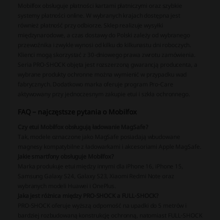
Mobilfox obsługuje płatności kartami płatniczymi oraz szybkie
systemy płatności online. W wybranych krajach dostępna jest
również płatność przy odbiorze. Sklep realizuje wysyłki
międzynarodowe, a czas dostawy do Polski zależy od wybranego
przewoźnika i zwykle wynosi od kilku do kilkunastu dni roboczych.
Klienci mogą skorzystać z 30-dniowego prawa zwrotu zamówienia.
Seria PRO-SHOCK objęta jest rozszerzoną gwarancją producenta, a
wybrane produkty ochronne można wymienić w przypadku wad
fabrycznych. Dodatkowo marka oferuje program Pro-Care
aktywowany przy jednoczesnym zakupie etui i szkła ochronnego.
FAQ – najczęstsze pytania o Mobilfox
Czy etui Mobilfox obsługują ładowanie MagSafe?
Tak, modele oznaczone jako MagSafe posiadają wbudowane
magnesy kompatybilne z ładowarkami i akcesoriami Apple MagSafe.
Jakie smartfony obsługuje Mobilfox?
Marka produkuje etui między innymi dla iPhone 16, iPhone 15,
Samsung Galaxy S24, Galaxy S23, Xiaomi Redmi Note oraz
wybranych modeli Huawei i OnePlus.
Jaka jest różnica między PRO-SHOCK a FULL-SHOCK?
PRO-SHOCK oferuje wyższą odporność na upadki do 5 metrów i
bardziej rozbudowaną konstrukcję ochronną, natomiast FULL-SHOCK