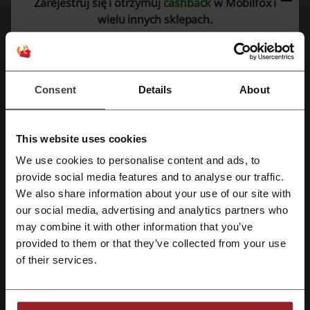
Zarejestruj się i otrzymuj
cashback
w Mobilfox i
wielu innych sklepach.
Allo Allo
Samsung
Kakto
ReMarkt
MOVA
Manta
Flavour Design
Xiaomi
Morele.net
Sprawdź najpopularniejsze kupony i oferty
Consent
Details
About
OCHNIK kupon rabatowy
Pizza Hut kod rabatowy
G4Skins kod promocyjny
kody rabatowe Helios
This website uses cookies
Cocolita kod rabatowy
Legimi kupon rabatowy
We use cookies to personalise content and ads, to
Zarejestruj się przez Facebooka
provide social media features and to analyse our traffic.
We also share information about your use of our site with
our social media, advertising and analytics partners who
Najważniejsze informacje o Mobilfox
Zarejestruj się przez konto Google
may combine it with other information that you’ve
przygotowane przez zespół Picodi Polska:
provided to them or that they’ve collected from your use
Zarejestruj się przez swój e-mail
of their services.
Etui Mobilfox do iPhone i Samsung – wytrzymałe case’y
premium z ochroną 360°