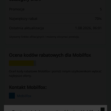
Promocje
5
Największy rabat
70%
Ostatnia aktualizacja
1.08.2026, 06:01
Używamy linków afiliacyjnych i możemy otrzymać prowizję.
Ocena kodów rabatowych dla Mobilfox
Oceń kody rabatowe Mobilfox i pomóż innym użytkownikom wybrać
najlepsze oferty.
kontakt Mobilfox:
Mobilfox
Zobacz także podobne kody i promocje