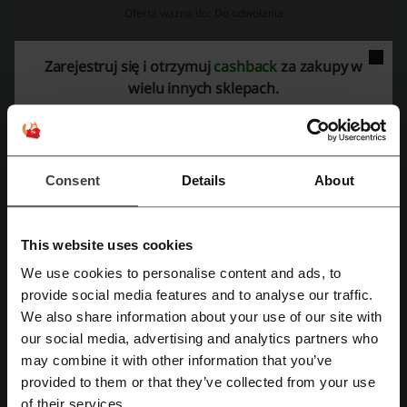
Oferta ważna do: Do odwołania
Biurka od 799 zł w OneMarket pormocja!
Zarejestruj się i otrzymuj
cashback
za zakupy w
799 zł
wielu innych sklepach.
Niezbędne wyposażenie biura w atrakcyjnych
cenach w OneMarket! Już teraz biurka kupisz od
799 zł. Sprawdź i wybierz model dla siebie.
PROMOCJA
Zobacz promocję
Consent
Details
About
Oferta ważna do: Do odwołania
This website uses cookies
We use cookies to personalise content and ads, to
Zarejestruj się przez Facebooka
provide social media features and to analyse our traffic.
Używaj kodów rabatowych i zbieraj cashback
We also share information about your use of our site with
za zakupy w różnych sklepach
our social media, advertising and analytics partners who
Zarejestruj się przez konto Google
internetowych.
may combine it with other information that you’ve
provided to them or that they’ve collected from your use
Odbierz cashback
Zarejestruj się przez swój e-mail
of their services.