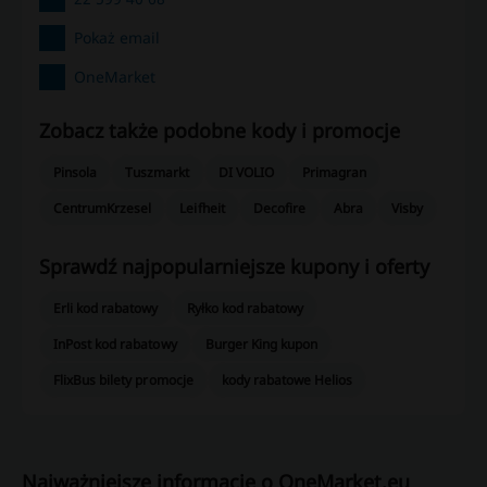
Pokaż email
OneMarket
Zobacz także podobne kody i promocje
Pinsola
Tuszmarkt
DI VOLIO
Primagran
CentrumKrzesel
Leifheit
Decofire
Abra
Visby
Sprawdź najpopularniejsze kupony i oferty
Erli kod rabatowy
Ryłko kod rabatowy
InPost kod rabatowy
Burger King kupon
FlixBus bilety promocje
kody rabatowe Helios
Najważniejsze informacje o OneMarket.eu