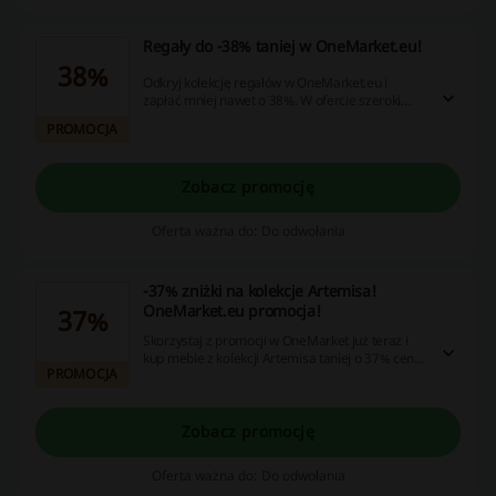
Regały do -38% taniej w OneMarket.eu!
38%
Odkryj kolekcję regałów w OneMarket.eu i
zapłać mniej nawet o 38%. W ofercie szeroki
wybór modeli! Do skorzystania z tej promocji
PROMOCJA
OneMarket.eu kod rabatowy nie będzie Ci
potrzebny.
Zobacz promocję
Oferta ważna do: Do odwołania
-37% zniżki na kolekcje Artemisa!
OneMarket.eu promocja!
37%
Skorzystaj z promocji w OneMarket już teraz i
kup meble z kolekcji Artemisa taniej o 37% ceny!
PROMOCJA
W ofercie szeroki wybór produktów!
Zobacz promocję
Oferta ważna do: Do odwołania