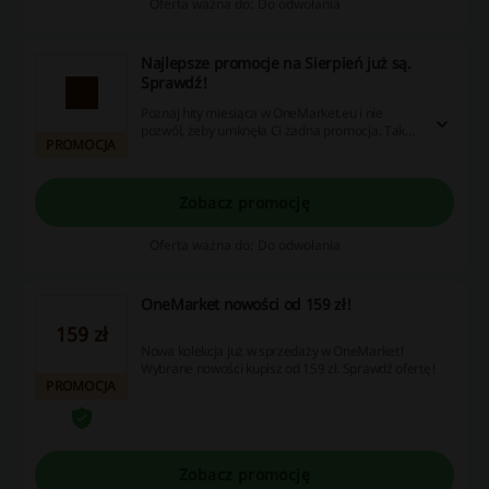
Oferta ważna do: Do odwołania
Najlepsze promocje na Sierpień już są.
Sprawdź!
Poznaj hity miesiąca w OneMarket.eu i nie
pozwól, żeby umknęła Ci żadna promocja. Taka
PROMOCJA
okazja może się nie powtórzyć!
Zobacz promocję
Oferta ważna do: Do odwołania
OneMarket nowości od 159 zł!
159 zł
Nowa kolekcja już w sprzedaży w OneMarket!
Wybrane nowości kupisz od 159 zł. Sprawdź ofertę!
PROMOCJA
Zobacz promocję