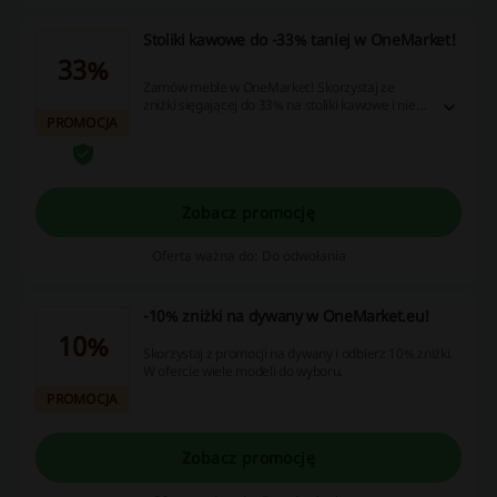
Stoliki kawowe do -33% taniej w OneMarket!
33%
Zamów meble w OneMarket! Skorzystaj ze
zniżki sięgającej do 33% na stoliki kawowe i nie
PROMOCJA
przepłacaj. W ofercie wiele modeli do wyboru.
Zobacz promocję
Oferta ważna do: Do odwołania
-10% zniżki na dywany w OneMarket.eu!
10%
Skorzystaj z promocji na dywany i odbierz 10% zniżki.
W ofercie wiele modeli do wyboru.
PROMOCJA
Zobacz promocję