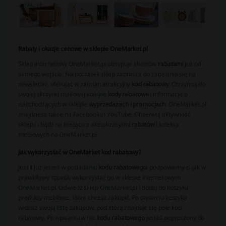
Rabaty i okazje cenowe w sklepie OneMarket.pl
Sklep internetowy OneMarket.pl obsypuje klientów
rabatami
już od
samego wejścia. Na początek sklep zaprasza do zapisania się na
newsletter, oferując w zamian atrakcyjny
kod rabatowy
. Otrzymuj do
swojej skrzynki mailowej kolejne
kody rabatowe
i informacje o
nadchodzących w sklepie
wyprzedażach i promocjach
. OneMarket.pl
znajdziesz także na Facebooku i YouTube. Obserwuj aktywność
sklepu i bądź na bieżąco z aktualizacjami
rabatów
i kolekcji
meblowych na OneMarket.pl.
Jak wykorzystać w OneMarket kod rabatowy?
Jeżeli już jesteś w posiadaniu
kodu rabatowego
, podpowiemy ci jak w
prawidłowy sposób wykorzystać go w sklepie internetowym
OneMarket.pl. Odwiedź sklep OneMarket.pl i dodaj do koszyka
produkty meblowe, które chcesz zakupić. Po otwarciu koszyka
widzisz swoją listę zakupów, pod którą znajduje się pole kod
rabatowy. Po wpisaniu w nie
kodu rabatowego
jesteś poproszony do