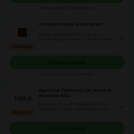
Oferta ważna do: Do odwołania
Darmowa dostawa w Onemarket!
Zamów meble w OneMarket i nie płać za
dostawę swojego zamówienia. W ofercie:meble
do salonu, do jadalni, do sypialni i nie tylko! kod
PROMOCJA
rabatowy OneMarket.eu nie będzie Ci potrzebny
do skorzystania z darmowej wysyłki.
Zobacz promocję
Oferta ważna do: Do odwołania
Wyprzedaż OneMarket! Od 1669 zł na
drewniane łóżka
1669 zł
Drewniane łóżka w promocyjnych cenach w
OneMarket! Już teraz wybrane modele kupisz od
PROMOCJA
1669 zł. Sprawdź ofertę i wybierz coś dla siebie.
Zobacz promocję