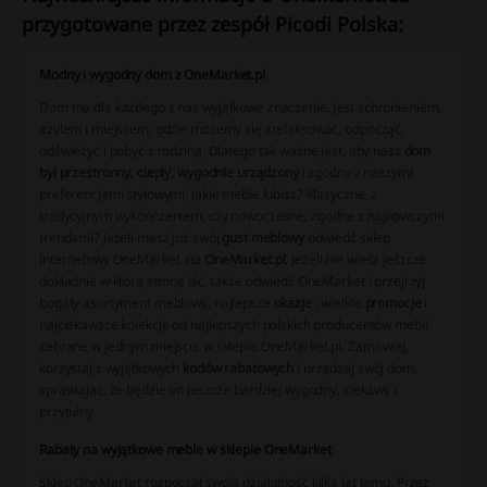
przygotowane przez zespół Picodi Polska:
Modny i wygodny dom z OneMarket.pl
Dom ma dla każdego z nas wyjątkowe znaczenie. Jest schronieniem,
azylem i miejscem, gdzie możemy się zrelaksować, odpocząć,
odświeżyć i pobyć z rodziną. Dlatego tak ważne jest, aby nasz
dom
był przestronny, ciepły, wygodnie urządzony
i zgodny z naszymi
preferencjami stylowymi. Jakie meble lubisz? Klasyczne, z
tradycyjnym wykończeniem, czy nowoczesne, zgodne z najnowszymi
trendami? Jeżeli masz już swój
gust meblowy
odwiedź sklep
internetowy OneMarket, na
OneMarket.pl
. Jeżeli nie wiesz jeszcze
dokładnie w którą stronę iść, także odwiedź OneMarket i przejrzyj
bogaty asortyment meblowy, najlepsze
okazje
, wielkie
promocje
i
najciekawsze kolekcje od najlepszych polskich producentów mebli,
zebrane w jednym miejscu, w sklepie OneMarket.pl. Zamawiaj,
korzystaj z wyjątkowych
kodów rabatowych
i urządzaj swój dom,
sprawiając, że będzie on jeszcze bardziej wygodny, ciekawy i
przytulny.
Rabaty na wyjątkowe meble w sklepie OneMarket
Sklep OneMarket rozpoczął swoją działalność kilka lat temu. Przez