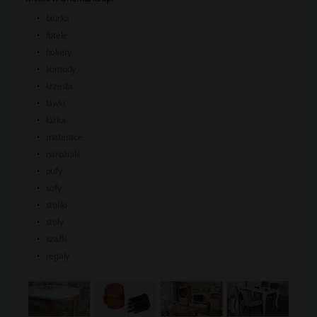
biurka
fotele
hokery
komody
krzesła
ławki
łóżka
materace
narożniki
pufy
sofy
stoliki
stoły
szafki
regały