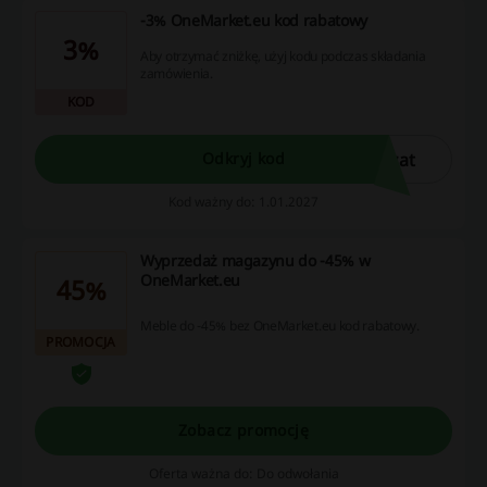
-3% OneMarket.eu kod rabatowy
3%
Aby otrzymać zniżkę, użyj kodu podczas składania
zamówienia.
KOD
zat
Odkryj kod
Kod ważny do: 1.01.2027
Wyprzedaż magazynu do -45% w
OneMarket.eu
45%
Meble do -45% bez OneMarket.eu kod rabatowy.
PROMOCJA
Zobacz promocję
Oferta ważna do: Do odwołania