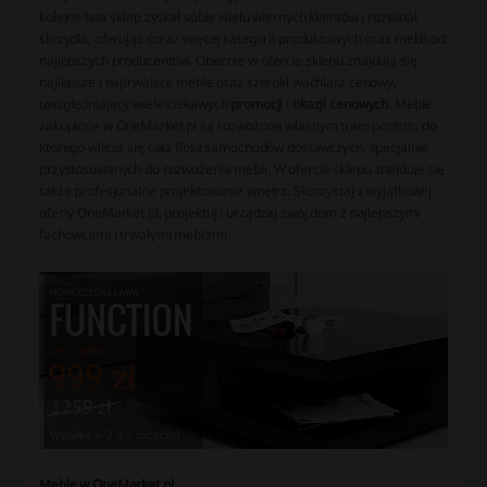
kolejne lata sklep zyskał sobie wielu wiernych klientów i rozwinął
skrzydła, oferując coraz więcej kategorii produktowych oraz mebli od
najlepszych producentów. Obecnie w ofercie sklepu znajdują się
najlepsze i najtrwalsze meble oraz szeroki wachlarz cenowy,
uwzględniający wiele ciekawych
promocji
i
okazji cenowych
. Meble
zakupione w OneMarket.pl są rozwożone własnym transportem, do
którego wlicza się cała flota samochodów dostawczych, specjalnie
przystosowanych do rozwożenia mebli. W ofercie sklepu znajduje się
także profesjonalne projektowanie wnętrz. Skorzystaj z wyjątkowej
oferty OneMarket.pl, projektuj i urządzaj swój dom z najlepszymi
fachowcami i trwałymi meblami.
Meble w OneMarket.pl