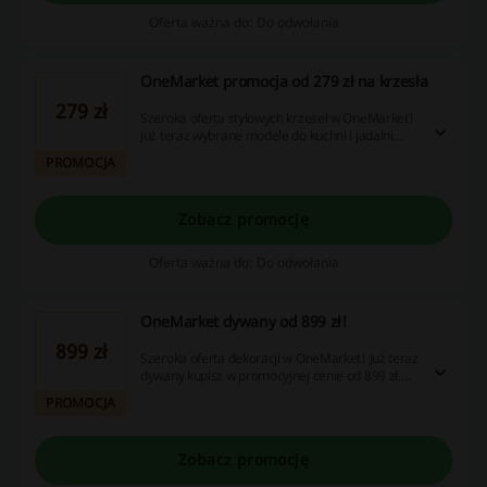
Oferta ważna do: Do odwołania
OneMarket promocja od 279 zł na krzesła
279 zł
Szeroka oferta stylowych krzeseł w OneMarket!
Już teraz wybrane modele do kuchni i jadalni
kupisz w promocyjnej cenie od 279 zł. Sprawdź i
PROMOCJA
skorzystaj!
Zobacz promocję
Oferta ważna do: Do odwołania
OneMarket dywany od 899 zł!
899 zł
Szeroka oferta dekoracji w OneMarket! Już teraz
dywany kupisz w promocyjnej cenie od 899 zł.
Sprawdź!
PROMOCJA
Zobacz promocję