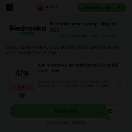
Zarejestruj się
Biedronka home kupony - Sierpień
2026
Jak to działa?
Informacje i warunki
Odkryj kupony i oferty dla Biedronka home zweryfikowane
przez zespół Picodi Polska
Kod rabatowy Biedronka home: 47% zniżki
na Air Fryer
47%
Zaloguj się do swojego konta w sklepie i zyskaj
frytkownicę beztłuszczową z okienkiem Hoffen w
KOD
atrakcyjnej cenie 95 zł, oszczędzając 47%.
Aktywuj promocję, wpisując kod rabatowy w
koszyku.
Y95
Odkryj kod
Kod ważny do: 1.09.2026