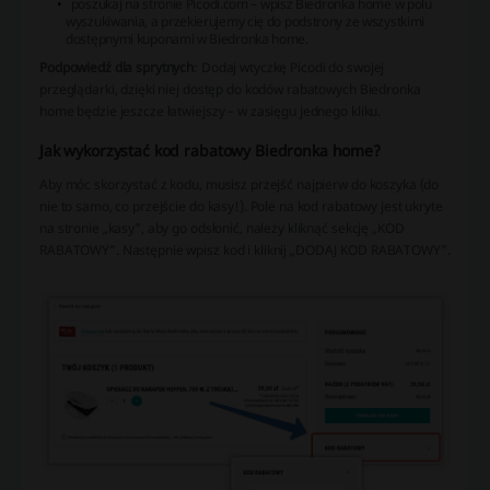
poszukaj na stronie Picodi.com – wpisz Biedronka home w polu
wyszukiwania, a przekierujemy cię do podstrony ze wszystkimi
dostępnymi kuponami w Biedronka home.
Podpowiedź dla sprytnych
: Dodaj wtyczkę Picodi do swojej
przeglądarki, dzięki niej dostęp do kodów rabatowych Biedronka
home będzie jeszcze łatwiejszy – w zasięgu jednego kliku.
Jak wykorzystać kod rabatowy Biedronka home?
Aby móc skorzystać z kodu, musisz przejść najpierw do koszyka (do
nie to samo, co przejście do kasy!). Pole na kod rabatowy jest ukryte
na stronie „kasy”, aby go odsłonić, należy kliknąć sekcję „KOD
RABATOWY”. Następnie wpisz kod i kliknij „DODAJ KOD RABATOWY”.