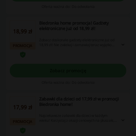
Oferta ważna do: Do odwołania
Biedronka home promocja! Gadżety
elektroniczne już od 18,99 zł!
18,99 zł
Zobacz doskonałe gadżety elektroniczne już od
18,99 zł! Nie zwlekaj i zamawiaj teraz wyjątkowe
PROMOCJA
akcesoria i urządzenia!
Zobacz promocję
Oferta ważna do: Do odwołania
Zabawki dla dzieci od 17,99 zł w promocji
Biedronka home!
17,99 zł
Najciekawsze zabawki dla dzieci w każdym
wieku! Korzystaj z okazji cenowych na pluszaki,
PROMOCJA
puzzle, samochody, klocki i wiele więcej!