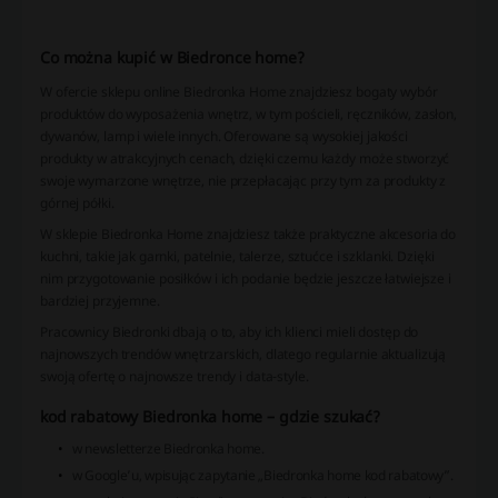
Co można kupić w Biedronce home?
W ofercie sklepu online Biedronka Home znajdziesz bogaty wybór
produktów do wyposażenia wnętrz, w tym pościeli, ręczników, zasłon,
dywanów, lamp i wiele innych. Oferowane są wysokiej jakości
produkty w atrakcyjnych cenach, dzięki czemu każdy może stworzyć
swoje wymarzone wnętrze, nie przepłacając przy tym za produkty z
górnej półki.
W sklepie Biedronka Home znajdziesz także praktyczne akcesoria do
kuchni, takie jak garnki, patelnie, talerze, sztućce i szklanki. Dzięki
nim przygotowanie posiłków i ich podanie będzie jeszcze łatwiejsze i
bardziej przyjemne.
Pracownicy Biedronki dbają o to, aby ich klienci mieli dostęp do
najnowszych trendów wnętrzarskich, dlatego regularnie aktualizują
swoją ofertę o najnowsze trendy i data-style.
kod rabatowy Biedronka home – gdzie szukać?
w newsletterze Biedronka home.
w Google’u, wpisując zapytanie „Biedronka home kod rabatowy”.