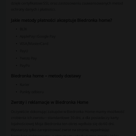
dzięki certyfikatowi SSL oraz zastosowaniu zaawansowanych metod
ochrony danych i płatności.
Jakie metody płatności akceptuje Biedronka home?
BLIK
ApplePay i Google Pay
VISA/MasterCard
PayU
Twisto Pay
PayPo
Biedronka home – metody dostawy
Kurier
Punkty odbioru
Zwroty i reklamacje w Biedronka Home
Oczywiście dokonując zakupów w Biedronka Home mamy możliwość
zrobienia ich zwrotu – standardowe 30 dni, a dla posiadaczy karty
lojalnościowej Moja Biedronka ten okres wydłuża się do 60 dni.
Wystarczy tylko zarejestrować zwrot na stronie, wypełniając
formularz elektroniczny, a otrzymamy wtedy numer zwrotu, który