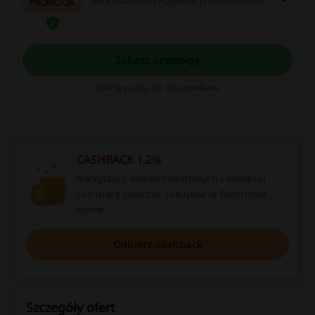
Biedronka home! Wyjątkowe produkty do domu
PROMOCJA
w świetnej cenie!
Zobacz promocję
Oferta ważna do: Do odwołania
CASHBACK 1,2%
Korzystaj z kodów rabatowych i odbieraj
cashback podczas zakupów w Biedronka
home
Odbierz cashback
Szczegóły ofert