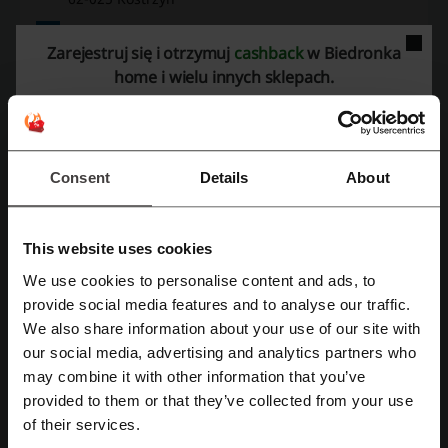
+48 22 205 34 44
Zarejestruj się i otrzymuj
cashback
w Biedronka
Pokaż email
home i wielu innych sklepach.
Biedronka home
Zobacz także podobne kody i promocje
Consent
Details
About
Zara Home
Meble MWM
Pinsola
Dormeo
Plytki-lazienki.pl
PodPierzyną
Ogrodosfera
This website uses cookies
Kupmeble.pl
RYOBI
We use cookies to personalise content and ads, to
Zarejestruj się przez Facebooka
provide social media features and to analyse our traffic.
Sprawdź najpopularniejsze kupony i oferty
We also share information about your use of our site with
kody rabatowe Allegro
kupon rabatowy Zalando Lounge
our social media, advertising and analytics partners who
Zarejestruj się przez konto Google
may combine it with other information that you’ve
Da Grasso kod promocyjny
kod rabatowy sfd
provided to them or that they’ve collected from your use
Zarejestruj się przez swój e-mail
Drogeria Super-Pharm kod rabatowy
of their services.