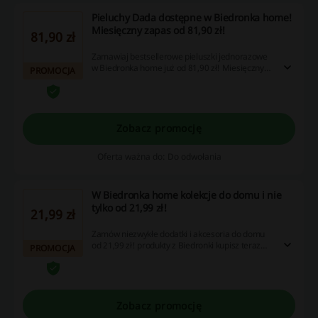
Pieluchy Dada dostępne w Biedronka home!
Miesięczny zapas od 81,90 zł!
81,90 zł
Zamawiaj bestsellerowe pieluszki jednorazowe
w Biedronka home już od 81,90 zł! Miesięczny
PROMOCJA
zapas pieluch kupisz w doskonałej cenie!
Zobacz promocję
Oferta ważna do: Do odwołania
W Biedronka home kolekcje do domu i nie
tylko od 21,99 zł!
21,99 zł
Zamów niezwykłe dodatki i akcesoria do domu
od 21,99 zł! produkty z Biedronki kupisz teraz
PROMOCJA
online w Biedronka home!
Zobacz promocję