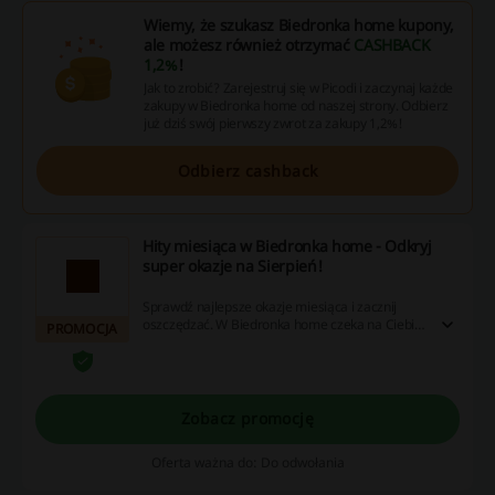
Wiemy, że szukasz Biedronka home kupony,
ale możesz również otrzymać
CASHBACK
1,2%
!
Jak to zrobić? Zarejestruj się w Picodi i zaczynaj każde
zakupy w Biedronka home od naszej strony. Odbierz
już dziś swój pierwszy zwrot za zakupy 1,2%!
Odbierz cashback
Hity miesiąca w Biedronka home - Odkryj
super okazje na Sierpień!
Sprawdź najlepsze okazje miesiąca i zacznij
oszczędzać. W Biedronka home czeka na Ciebie
PROMOCJA
wiele wyjątkowych promocji na Sierpień.
Zobacz promocję
Oferta ważna do: Do odwołania