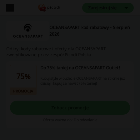
Zarejestruj się
OCEANSAPART kod rabatowy - Sierpień
2026
Odkryj kody rabatowe i oferty dla OCEANSAPART
zweryfikowane przez zespół Picodi Polska
Do 75% taniej na OCEANSAPART Outlet!
75%
Kupuj style w outlecie OCEANSAPART na stronie już
dzisiaj i kupuj za nawet 75% taniej!
PROMOCJA
Zobacz promocję
Oferta ważna do: Do odwołania