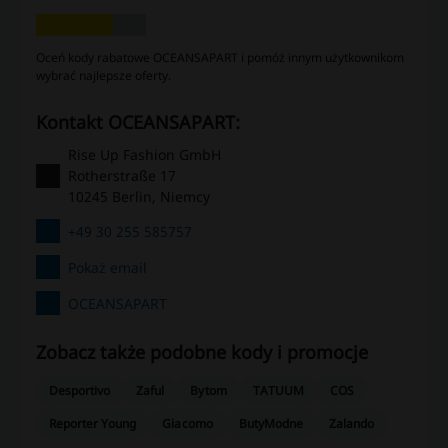
Oceń kody rabatowe OCEANSAPART i pomóż innym użytkownikom
wybrać najlepsze oferty.
kontakt OCEANSAPART:
Rise Up Fashion GmbH
Rotherstraße 17
10245 Berlin, Niemcy
+49 30 255 585757
Pokaż email
OCEANSAPART
Zobacz także podobne kody i promocje
Desportivo
Zaful
Bytom
TATUUM
COS
Reporter Young
Giacomo
ButyModne
Zalando