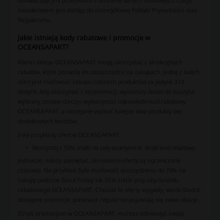
obowiązującymi przepisami o ochronie danych osobowych, czego
świadectwem jest dostęp do szczegółowej Polityki Prywatności oraz
Regulaminu.
Jakie istnieją kody rabatowe i promocje w
OCEANSAPART?
Klienci sklepu OCEANSAPART mogą skorzystać z atrakcyjnych
rabatów, które pozwolą im zaoszczędzić na zakupach. Jedną z takich
ofert jest możliwość zakupu czterech produktów za jedyne 319
złotych. Aby skorzystać z tej promocji, wystarczy dodać do koszyka
wybrany zestaw rzeczy i wykorzystać odpowiedni kod rabatowy
OCEANSAPART, a następnie wybrać kolejne dwa produkty bez
dodatkowych kosztów.
Inne przykłady ofert w OCEANSAPART:
Skorzystaj z 50% zniżki na cały asortyment, dzięki kod rabatowy.
Jednakże, należy pamiętać, że niektóre oferty są ograniczone
czasowo. Na przykład, była możliwość oszczędzenia do 70% na
zakupy podczas Black Friday lub 35% zniżki przy użyciu kodu
rabatowego OCEANSAPART. Chociaż te oferty wygasły, warto śledzić
dostępne promocje, ponieważ regularnie pojawiają się nowe okazje.
Dzięki promocjom w OCEANSAPART, możesz odświeżyć swoją