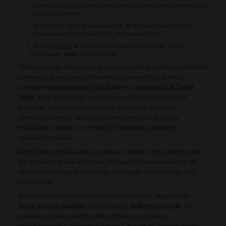
Staniki i topy, czyli szeroki wybór bielizny sportowej zapewniającej
wsparcie i komfort.
Różnorodne opcje dresów i kurtek, dedykowane zarówno do
użytku wewnątrz pomieszczeń, jak i na zewnątrz.
Sekcja
bielizny
, w której klienci znajdą biustonosze, majtki,
podkoszulki,
body
oraz komplety.
Oferta jest stale aktualizowana o nowe produkty i kolekcje, a klientów
informuje się o najnowszych trendach i poradach za pomocą
specjalnie przygotowanego
OA Guide
oraz propozycji
OA Travel
Looks
, które dostarczają inspiracji na modne i wygodne stroje
podróżne. Dzięki zaangażowaniu w działalność w mediach
społecznościowych, nadążają za nowinkami oraz dzielą się
stylizacjami i opiniami, co może być dodatkową zachętą do
odwiedzenia sklepu.
Sklep obsługuje kilka wersji językowych, dzięki czemu dostępny jest
dla szerszego grona odbiorców, oferując alternatywne wersje dla
rynku niemieckiego, francuskiego, włoskiego, hiszpańskiego oraz
angielskiego.
W trosce o zadowolenie klientów, OCEANSAPART zapewnia też
proste procesy zwrotów
oraz możliwość
śledzenia przesyłki
, co
podnosi standard usług.
Wszelkie działania są zgodne z