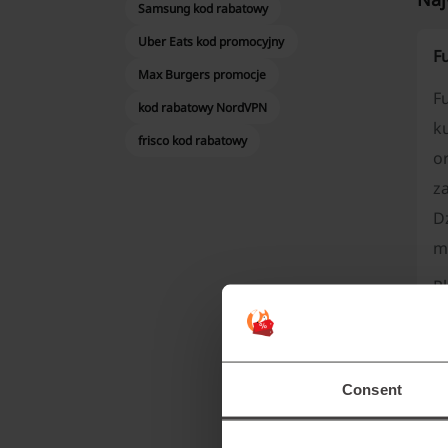
Samsung kod rabatowy
Uber Eats kod promocyjny
F
Max Burgers promocje
F
kod rabatowy NordVPN
k
frisco kod rabatowy
o
z
D
m
Pl
zd
w
Consent
T
F