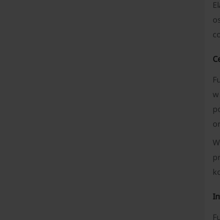
E
o
c
C
F
w
p
o
W
p
k
I
F