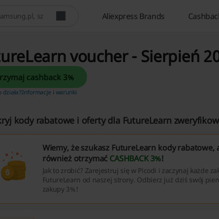
Aliexpress Brands
Cashbac
ureLearn voucher - Sierpień 2
Otrzymaj cashback 3%
o działa?
Informacje i warunki
ryj kody rabatowe i oferty dla FutureLearn zweryfikow
Wiemy, że szukasz FutureLearn kody rabatowe, 
również otrzymać
CASHBACK 3%
!
Jak to zrobić? Zarejestruj się w Picodi i zaczynaj każde z
FutureLearn od naszej strony. Odbierz już dziś swój pie
zakupy 3%!