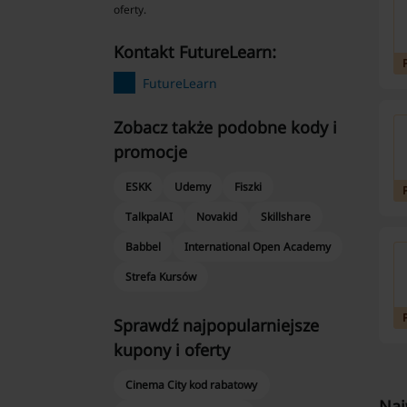
oferty.
kontakt FutureLearn:
FutureLearn
Zobacz także podobne kody i
promocje
ESKK
Udemy
Fiszki
TalkpalAI
Novakid
Skillshare
Babbel
International Open Academy
Strefa Kursów
Sprawdź najpopularniejsze
kupony i oferty
Cinema City kod rabatowy
Naj