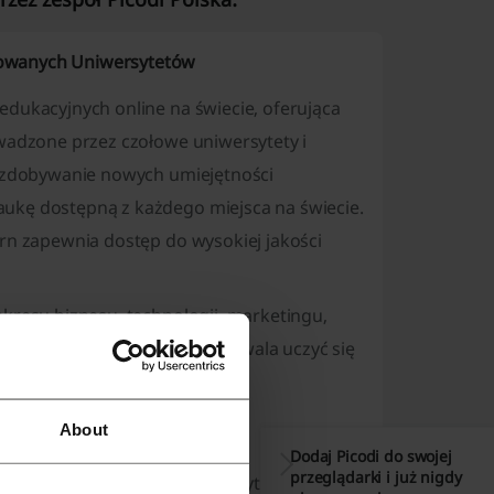
mowanych Uniwersytetów
edukacyjnych online na świecie, oferująca
owadzone przez czołowe uniwersytety i
ia zdobywanie nowych umiejętności
ukę dostępną z każdego miejsca na świecie.
arn zapewnia dostęp do wysokiej jakości
akresu biznesu, technologii, marketingu,
nych dziedzin. FutureLearn pozwala uczyć się
potrzeb i harmonogramu.
About
Dodaj Picodi do swojej
przeglądarki i już nigdy
ez uznane uniwersytety, instytucje