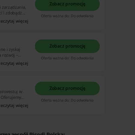
Zobacz promocję
i zarządzania,
i i zdobądź
Oferta ważna do: Do odwołania
zeczytaj więcej
Zobacz promocję
ne i zyskaj
a rozwój –
Oferta ważna do: Do odwołania
zeczytaj więcej
Zobacz promocję
zainwestuj w
y! Oferujemy
Oferta ważna do: Do odwołania
yć cenną wiedzę
zeczytaj więcej
zez zespół Picodi Polska: