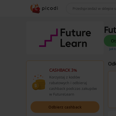
Szukaj
Fut
Jak t
Odk
CASHBACK 3%
Korzystaj z kodów
rabatowych i odbieraj
cashback podczas zakupów
w FutureLearn
Odbierz cashback