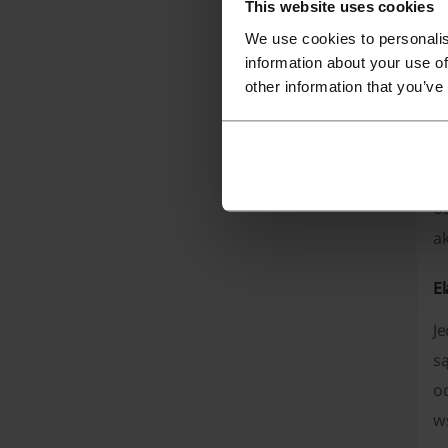
This website uses cookies
b
We use cookies to personalis
n
information about your use of
o
other information that you’ve
k
T
i
os
a
E
J
s
od
w