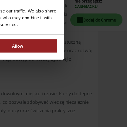
nie przegapisz
wijać kompetencje zawodowe, zdobywać
CASHBACKU
se our traffic. We also share
tematów. Dostępne są zarówno krótkie kursy
ers who may combine it with
Dodaj do Chrome
wadzące do uzyskania certyfikatów i
 services.
ing cyfrowy, analizę danych, sztuczną
Allow
ię, edukację, zdrowie publiczne oraz rozwój
cy mają dostęp do wiedzy zgodnej z
w dowolnym miejscu i czasie. Kursy dostępne
h, co pozwala zdobywać wiedzę niezależnie
uły, quizy oraz ćwiczenia praktyczne