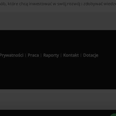
sób, które chcą inwestować w swój rozwój i zdobywać wiedzę
 Prywatności
Praca
Raporty
Kontakt
Dotacje