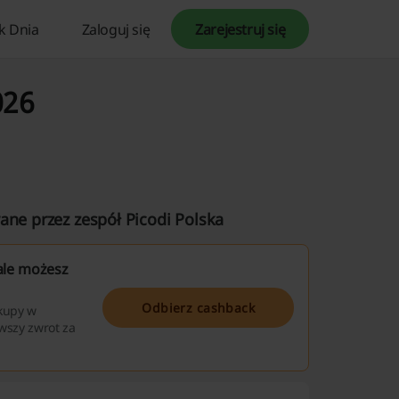
k Dnia
Zaloguj się
Zarejestruj się
026
ane przez zespół Picodi Polska
ale możesz
Odbierz cashback
akupy w
rwszy zwrot za