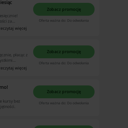
iesiąc
Zobacz promocję
esięcznie!
Oferta ważna do: Do odwołania
ości za
zeczytaj więcej
Zobacz promocję
cznie, płacąc z
zystkimi
Oferta ważna do: Do odwołania
zeczytaj więcej
rmo!
Zobacz promocję
ne kursy bez
Oferta ważna do: Do odwołania
jętności.