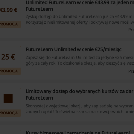
Unlimited FutureLearn w cenie €43.99 za jeden m
FutureLearn
43.99 €
Zyskaj dostęp do Unlimited FutureLearn już za €43.99 mi
Korzystaj z nielimitowanej oferty i odkrywaj nowe możliw
PROMOCJA
atrakcyjną cenę.
Pr
FutureLearn Unlimited w cenie €25/miesiąc
25 €
Zapisz się do FutureLearn Unlimited za jedyne €25 miesię
góry za cały rok! To doskonała okazja, aby cieszyć się ws
korzyściami tej usługi.
Pr
PROMOCJA
Limitowany dostęp do wybranych kursów za da
FutureLearn
Skorzystaj z wyjątkowej okazji, aby zapisać się na wybra
żadnych opłat! To świetna szansa na rozwój swoich umie
PROMOCJA
Kursy biznesowe i zarządzania na FutureLearn!