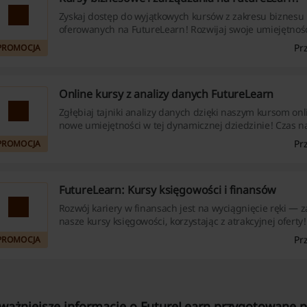
Zyskaj dostęp do wyjątkowych kursów z zakresu biznesu 
oferowanych na FutureLearn! Rozwijaj swoje umiejętnośc
nową wiedzę już dziś!
Pr
PROMOCJA
Online kursy z analizy danych FutureLearn
Zgłębiaj tajniki analizy danych dzięki naszym kursom onli
nowe umiejętności w tej dynamicznej dziedzinie! Czas n
dołącz do nas już teraz!
Pr
PROMOCJA
FutureLearn: Kursy księgowości i finansów
Rozwój kariery w finansach jest na wyciągnięcie ręki — 
nasze kursy księgowości, korzystając z atrakcyjnej ofert
wyjątkowe programy edukacyjne, które pomogą Ci zdob
Pr
PROMOCJA
i umiejętności w dziedzinie finansów.
ważniejsze informacje o FutureLearn przygotowane pr