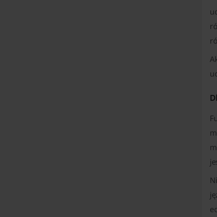
u
r
r
A
u
D
F
m
m
j
Ni
j
e