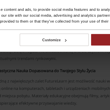
adawcze oraz globalne organizacje. Użytkownicy mogą roz
e content and ads, to provide social media features and to analy
owe kwalifikacje lub poszerzać wiedzę z interesujących ich 
 our site with our social media, advertising and analytics partn
nline, jak i bardziej zaawansowane programy edukacyjne pro
 provided to them or that they’ve collected from your use of their
walifikacji zawodowych.
ematyka kursów obejmuje między innymi zarządzanie, market
Customize
nteligencję, cyberbezpieczeństwo, programowanie, psycholog
obisty. Dzięki regularnie aktualizowanej ofercie użytkowni
ktualnymi trendami rynkowymi.
lastyczna Nauka Dopasowana do Twojego Stylu Życia
edną z największych zalet FutureLearn jest możliwość nauki 
ą online na komputerach, tabletach i urządzeniach mobilnyc
 miejsca pobytu. Materiały edukacyjne obejmują filmy, artyk
spierające efektywne przyswajanie wiedzy.