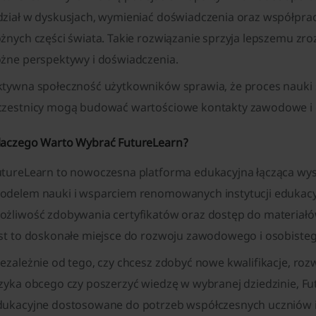
dział w dyskusjach, wymieniać doświadczenia oraz współpra
óżnych części świata. Takie rozwiązanie sprzyja lepszemu z
óżne perspektywy i doświadczenia.
ktywna społeczność użytkowników sprawia, że proces nauki st
czestnicy mogą budować wartościowe kontakty zawodowe i 
laczego Warto Wybrać FutureLearn?
utureLearn to nowoczesna platforma edukacyjna łącząca wysok
odelem nauki i wsparciem renomowanych instytucji edukacyj
ożliwość zdobywania certyfikatów oraz dostęp do materiałó
est to doskonałe miejsce do rozwoju zawodowego i osobisteg
ezależnie od tego, czy chcesz zdobyć nowe kwalifikacje, roz
ęzyka obcego czy poszerzyć wiedzę w wybranej dziedzinie, F
dukacyjne dostosowane do potrzeb współczesnych uczniów i s