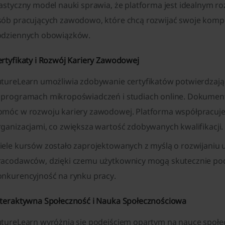
lastyczny model nauki sprawia, że platforma jest idealnym r
sób pracujących zawodowo, które chcą rozwijać swoje kompe
odziennych obowiązków.
ertyfikaty i Rozwój Kariery Zawodowej
utureLearn umożliwia zdobywanie certyfikatów potwierdzaj
 programach mikropoświadczeń i studiach online. Dokument
omóc w rozwoju kariery zawodowej. Platforma współpracuje
rganizacjami, co zwiększa wartość zdobywanych kwalifikacji.
iele kursów zostało zaprojektowanych z myślą o rozwijaniu
racodawców, dzięki czemu użytkownicy mogą skutecznie pod
onkurencyjność na rynku pracy.
nteraktywna Społeczność i Nauka Społecznościowa
utureLearn wyróżnia się podejściem opartym na nauce społe