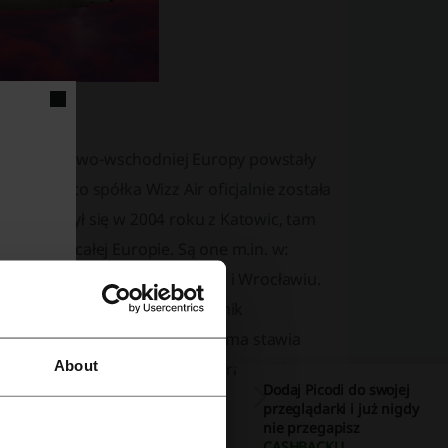
jonie środkowo-wschodniej Europy powstały
e, wtedy to spółka Wizz Air oficjalnie została
iczych odbył się w 2004 roku z Katowic, tam
ane są po całej Europie. Są one m.in. w:
e, Warszawie, Gdańsku, Poznaniu i Wrocławiu.
 natomiast w Polsce był to wynik
 aż 300 tras w całej Europie. Firma stawia
About
Airbusy 320, których posiada prawie 50.
Dodaj Picodi do swojej
przeglądarki i już nigdy
nie przegapisz
CASHBACKU