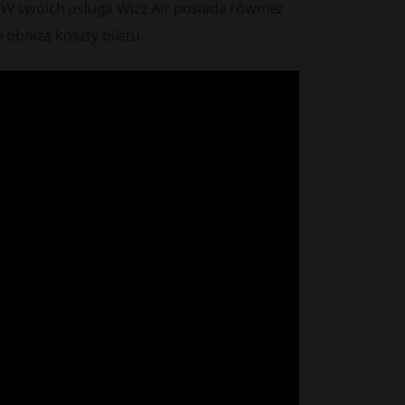
. W swoich usługa Wizz Air posiada również
obniżą koszty biletu.