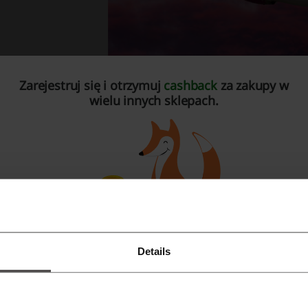
storia Wizz Aira
Zarejestruj się i otrzymuj
cashback
za zakupy w
wielu innych sklepach.
ierwsze pomysły na stworzenie nowych linii lotniczych w re
czerwcu 2003 roku. Od idei do realizacji wystarczyły 3 miesiąc
rejestrowana. Pierwszy start samolotu węgierskich linii lotn
kże znajduje się jedna z baz operacyjnych. Pozostałe 15 rozsi
lgradzie, Budapeszcie, Pradze, Sofii, Skopje, Kijowie, Wilni
 2012 roku Wizz Air przewiózł ponad 12 milionów pasażerów,
zekraczający 4 miliony klientów. Siatka połączeń Wizz Aira to
Details
wnież na jedne z najlepszych samolotów na rynku, jakimi są 
Zarejestruj się przez Facebooka
Zarejestruj się przez konto Google