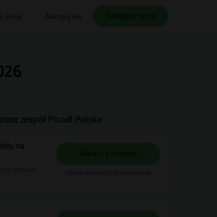
k Dnia
Zaloguj się
Zarejestruj się
026
rzez zespół Picodi Polska
telu na
Zobacz promocję
tu w postaci
Oferta ważna do: Do odwołania