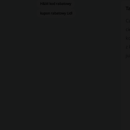
H&M kod rabatowy
Ta
kupon rabatowy Lidl
C
ci
k
z 
j