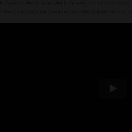
kich jak możliwości wirtualnej odprawy przez sms i Internet
ożliwość skorzystania z kodów rabatowych, które skutecznie 