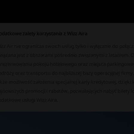
odatkowe zalety korzystania z Wizz Aira
zz Air nie ogranicza swoich usług tylko i wyłącznie do połącz
iązana jest z obszarami pośrednio związanymi z lataniem. Ch
arezerwowania pokoju hotelowego oraz miejsca parkingowe
dróży oraz transportu do najbliższej bazy operacyjnej firmy.
kże możliwość założenia specjalnej karty kredytowej, dzięki
ajnowszych promocji i rabatów, pozwalających nabyć bilety l
odatkowe usługi Wizz Aira.