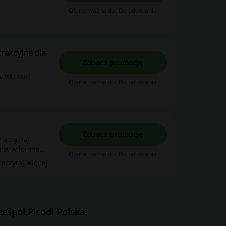
Oferta ważna do: Do odwołania
trakcyjne dla
Zobacz promocję
w Wizzair!
Oferta ważna do: Do odwołania
Zobacz promocję
zarządzaj
ilet w formie
Oferta ważna do: Do odwołania
zeczytaj więcej
espół Picodi Polska: