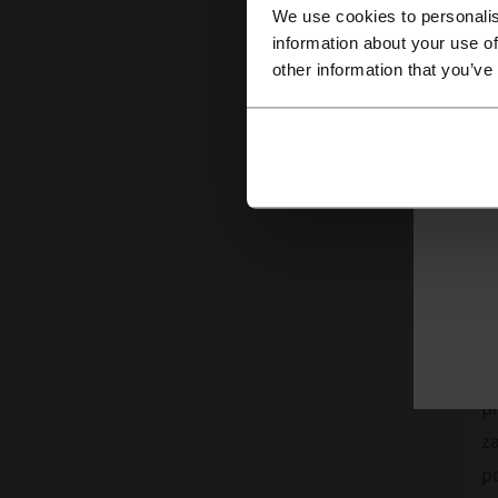
We use cookies to personalis
information about your use of
other information that you’ve
Na
Wi
w
p
za
p