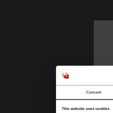
Hi
P
w 
za
ta
Be
W
pr
Consent
ró
This website uses cookies