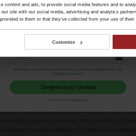
e content and ads, to provide social media features and to analy
Zarejestruj się Apple ID
 our site with our social media, advertising and analytics partn
 provided to them or that they’ve collected from your use of their
Zarejestruj się przez swój e-mail
Customize
Rejestrując się potwierdzasz zapoznanie się i akceptację "
Regulaminu
” oraz
"
Polityki Prywatności.
"
jwyższej jakości usługi od Wizz Air
Zarejestruj się i zarabiaj
zz Air w swojej działalności stawia nie tylko na wysoką jakoś
Masz już konto?
Zaloguj się
szystkich udogodnieniach pamiętając, że najlepszym magnes
romocje i rabaty. Spółka korzysta również z najnowszych te
kup biletu jak i podróż pasażerom. Dlatego też Wizz Air stara
ozwalających na szybszą obsługę oraz rozwiązań, pozwalają