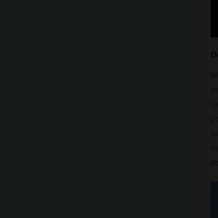
D
Wi
zw
z
po
ta
n
d