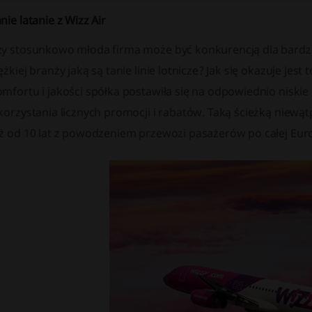
nie latanie z Wizz Air
zy stosunkowo młoda firma może być konkurencją dla bardzi
ężkiej branży jaką są tanie linie lotnicze? Jak się okazuje jes
omfortu i jakości spółka postawiła się na odpowiednio niski
korzystania licznych promocji i rabatów. Taką ścieżką niewąt
uż od 10 lat z powodzeniem przewozi pasażerów po całej Euro