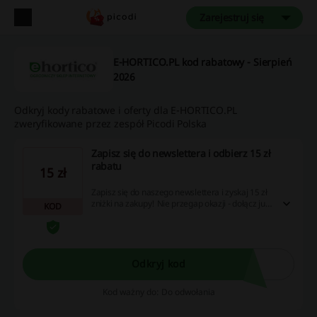
Zarejestruj się
E-HORTICO.PL kod rabatowy - Sierpień
2026
Odkryj kody rabatowe i oferty dla E-HORTICO.PL
zweryfikowane przez zespół Picodi Polska
Zapisz się do newslettera i odbierz 15 zł
rabatu
15 zł
Zapisz się do naszego newslettera i zyskaj 15 zł
zniżki na zakupy! Nie przegap okazji - dołącz już
KOD
teraz i korzystaj z promocji, kuponów
rabatowych oraz cashbacku.
Odkryj kod
Kod ważny do: Do odwołania