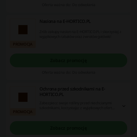
Oferta ważna do: Do odwołania
Nasiona na E-HORTICO.PL
Zrób zakupy nasion na E-HORTICO.PL i skorzystaj z
wyjątkowych rabatów oraz zwrotów gotówki!
PROMOCJA
Zobacz promocję
Oferta ważna do: Do odwołania
Ochrona przed szkodnikami na E-
HORTICO.PL
Zabezpiecz swoje rośliny przed niechcianymi
szkodnikami, korzystając z wyjątkowych ofert
PROMOCJA
kuponów, promocji i cashbacku.
Zobacz promocję