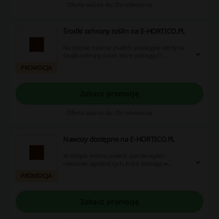
Oferta ważna do: Do odwołania
Środki ochrony roślin na E-HORTICO.PL
Na stronie możesz znaleźć atrakcyjne oferty na
środki ochrony roślin, które pomogą Ci
skutecznie zadbać o swoje uprawy.
PROMOCJA
Zobacz promocję
Oferta ważna do: Do odwołania
Nawozy dostępne na E-HORTICO.PL
W sklepie można znaleźć szeroki wybór
nawozów ogrodniczych, które pomogą w
zdrowym wzroście roślin.
PROMOCJA
Zobacz promocję