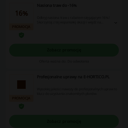
Nasiona traw do -16%
16%
Odkryj nasiona traw z rabatem sięgającym 16%!
Skorzystaj z tej wspaniałej okazji i wejdź na
PROMOCJA
stronę z kuponami oraz promocjami, aby
zaopatrzyć się w wysokiej jakości nasiona w
atrakcyjnych cenach – nie przegap!
Zobacz promocję
Oferta ważna do: Do odwołania
Profesjonalne uprawy na E-HORTICO.PL
Wysokiej jakości nawozy do profesjonalnych upraw to
klucz do uzyskania znakomitych plonów.
PROMOCJA
Zobacz promocję