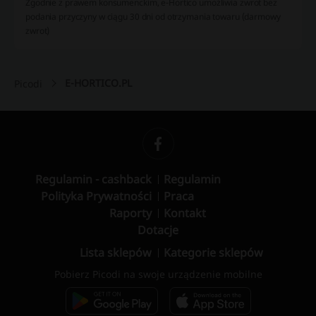
Zgodnie z prawem konsumenckim, e-Hortico umożliwia zwrot bez
podania przyczyny w ciągu 30 dni od otrzymania towaru (darmowy
zwrot)
E-HORTICO.PL
Picodi
Regulamin - cashback
Regulamin
Polityka Prywatności
Praca
Raporty
Kontakt
Dotacje
Lista sklepów
Kategorie sklepów
Pobierz Picodi na swoje urządzenie mobilne