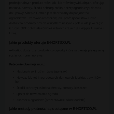
profesjonalnych producentów, jak i klientów indywidualnych, oferując
nasiona, nawozy, środki ochrony roślin, sprzęt ogrodniczy i dodatki
do uprawy. Sklep e-Hortico jest skierowany do pasjonatów
ogrodnictwa – zarówno amatorów, jak i profesjonalistów. Firma
dostarcza produkty przede wszystkim na rynek polski, ale jako część
Grupy HORTICO działa również w takich krajach jak Węgry, Ukraina i
Litwa.
Jakie produkty oferuje E-HORTICO.PL
e-Hortico dostarcza produkty do ogrodu, które wspierają pielęgnację
roślin, ochronę i uprawę.
Kategorie obejmują m.in.:
Nasiona traw i roślin (różne typy traw)
Nawozy (do roślin ogrodowych, domowych, iglaków, trawników
itp.)
Środki ochrony roślin (na chwasty, komary, kleszcze)
Sprzęt do nawadniania ogrodu
Akcesoria ogrodowe (prezentowniki, różne dodatki)
Jakie metody płatności są dostępne w E-HORTICO.PL