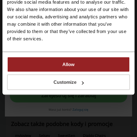
Zarejestruj się przez Facebooka
provide social media features and to analyse our traffic.
We also share information about your use of our site with
our social media, advertising and analytics partners who
Zarejestruj się przez konto Google
Ocena kodów rabatowych dla E-HORTICO.PL
may combine it with other information that you’ve
provided to them or that they’ve collected from your use
Zarejestruj się przez swój e-mail
of their services.
Oceń kody rabatowe E-HORTICO.PL i pomóż innym użytkownikom
wybrać najlepsze oferty.
kontakt E-HORTICO.PL:
Allow
Hurtownia Ogrodnicza HORTICO ul. Giełdowa 12H,
52-438 Wrocław
Rejestrując się potwierdzasz zapoznanie się i akceptację "
Regulaminu
” oraz
"
Polityki Prywatności.
"
Customize
71 727 62 20
Zarejestruj się i zarabiaj
Pokaż email
E-HORTICO.PL
Masz już konto?
Zaloguj się
Zobacz także podobne kody i promocje
myloview
Selsey
SweetSen
Diablo Chairs