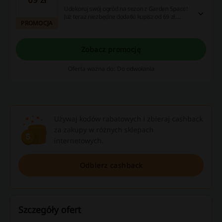
Udekoruj swój ogród na sezon z Garden Space!
Już teraz niezbędne dodatki kupisz od 69 zł.
PROMOCJA
Sprawdź i wybierz coś dla siebie!
Zobacz promocję
Oferta ważna do: Do odwołania
Używaj kodów rabatowych i zbieraj cashback
za zakupy w różnych sklepach
internetowych.
Odbierz cashback
Szczegóły ofert