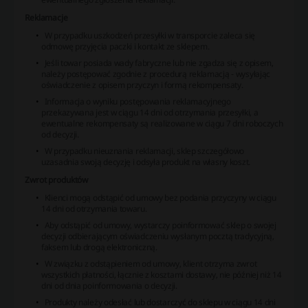
Reklamacje
W przypadku uszkodzeń przesyłki w transporcie zaleca się
odmowę przyjęcia paczki i kontakt ze sklepem.
Jeśli towar posiada wady fabryczne lub nie zgadza się z opisem,
należy postępować zgodnie z procedurą reklamacją - wysyłając
oświadczenie z opisem przyczyn i formą rekompensaty.
Informacja o wyniku postępowania reklamacyjnego
przekazywana jest w ciągu 14 dni od otrzymania przesyłki, a
ewentualne rekompensaty są realizowane w ciągu 7 dni roboczych
od decyzji.
W przypadku nieuznania reklamacji, sklep szczegółowo
uzasadnia swoją decyzję i odsyła produkt na własny koszt.
Zwrot produktów
Klienci mogą odstąpić od umowy bez podania przyczyny w ciągu
14 dni od otrzymania towaru.
Aby odstąpić od umowy, wystarczy poinformować sklep o swojej
decyzji odbierającym oświadczeniu wysłanym pocztą tradycyjną,
faksem lub drogą elektroniczną.
W związku z odstąpieniem od umowy, klient otrzyma zwrot
wszystkich płatności, łącznie z kosztami dostawy, nie później niż 14
dni od dnia poinformowania o decyzji.
Produkty należy odesłać lub dostarczyć do sklepu w ciągu 14 dni