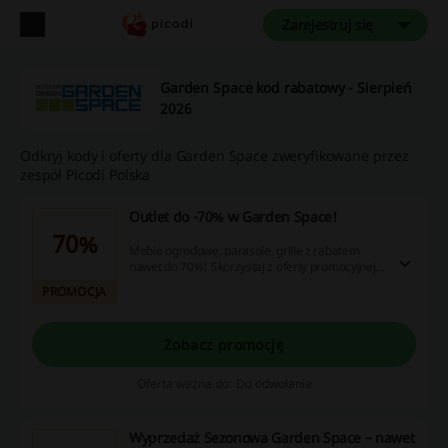
Zarejestruj się
Garden Space kod rabatowy - Sierpień
2026
Odkryj kody i oferty dla Garden Space zweryfikowane przez
zespół Picodi Polska
Outlet do -70% w Garden Space!
70%
Meble ogrodowe, parasole, grille z rabatem
nawet do 70%! Skorzystaj z oferty promocyjnej i
wybierz coś dla siebie!
PROMOCJA
Zobacz promocję
Oferta ważna do: Do odwołania
Wyprzedaż Sezonowa Garden Space – nawet