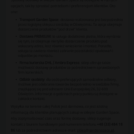
opcjach, tak by sprostać potrzebom i preferencjom klientów. Oto
one:
Transport Garden Space
: dostawa realizowana jest bezpośrednio
przez logistykę sklepu z siedzibą w Oświęcimiu. Ta opcja obejmuje
dostarczenie produktów "pod drzwi" klienta.
Dostawa PREMIUM
: to usługa dodatkowo płatna, która wyróżnia
się tym, że obejmuje nie tylko dostarczenie produktu pod
wskazany adres, lecz również wniesienie i montaż. Ponadto,
usługa ta zawiera również zabranie pozostałości opakowań i
odpadów po montażu.
Firma kurierska DHL / Ambro Express
: sklep oferuje także
możliwość dostawy produktów za pośrednictwem sprawdzonych
firm kurierskich.
Odbiór osobisty
: dla osób preferujących samodzielne odbiory,
możliwe jest odebranie towarów bezpośrednio w siedzibie firmy,
znajdującej się pod adresem Unii Europejskiej 26, 32-600
Oświęcim. Informacje o godzinach pracy punktu są dostępne w
zakładce kontakt.
Wysyłka na terenie całej Polski jest darmowa
, co jest istotną
informacją dla klientów planujących zakup w sklepie Garden Space.
Aby zoptymalizować czas oraz formę dostawy, sklep sugeruje
kontakt z biurem handlowym pod numerem telefonu
+48 (33) 484 18
86
lub za pośrednictwem adresu e-mail:
sklep@gardenspace.pl
.