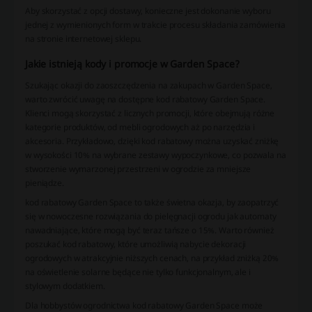
Aby skorzystać z opcji dostawy, konieczne jest dokonanie wyboru
jednej z wymienionych form w trakcie procesu składania zamówienia
na stronie internetowej sklepu.
Jakie istnieją kody i promocje w Garden Space?
Szukając okazji do zaoszczędzenia na zakupach w Garden Space,
warto zwrócić uwagę na dostępne kod rabatowy Garden Space.
Klienci mogą skorzystać z licznych promocji, które obejmują różne
kategorie produktów, od mebli ogrodowych aż po narzędzia i
akcesoria. Przykładowo, dzięki kod rabatowy można uzyskać zniżkę
w wysokości 10% na wybrane zestawy wypoczynkowe, co pozwala na
stworzenie wymarzonej przestrzeni w ogrodzie za mniejsze
pieniądze.
kod rabatowy Garden Space to także świetna okazja, by zaopatrzyć
się w nowoczesne rozwiązania do pielęgnacji ogrodu jak automaty
nawadniające, które mogą być teraz tańsze o 15%. Warto również
poszukać kod rabatowy, które umożliwią nabycie dekoracji
ogrodowych w atrakcyjnie niższych cenach, na przykład zniżką 20%
na oświetlenie solarne będące nie tylko funkcjonalnym, ale i
stylowym dodatkiem.
Dla hobbystów ogrodnictwa kod rabatowy Garden Space może