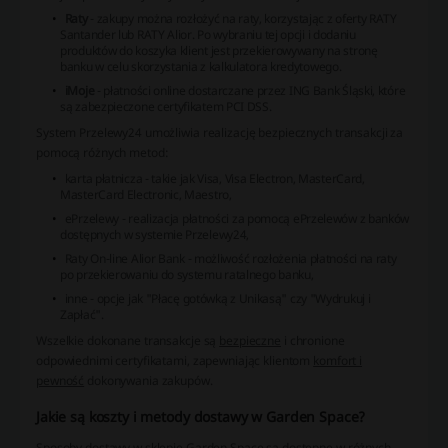
Raty
- zakupy można rozłożyć na raty, korzystając z oferty RATY
Santander lub RATY Alior. Po wybraniu tej opcji i dodaniu
produktów do koszyka klient jest przekierowywany na stronę
banku w celu skorzystania z kalkulatora kredytowego.
iMoje
- płatności online dostarczane przez ING Bank Śląski, które
są zabezpieczone certyfikatem PCI DSS.
System Przelewy24 umożliwia realizację bezpiecznych transakcji za
pomocą różnych metod:
karta płatnicza
- takie jak Visa, Visa Electron, MasterCard,
MasterCard Electronic, Maestro,
ePrzelewy
- realizacja płatności za pomocą ePrzelewów z banków
dostępnych w systemie Przelewy24,
Raty On-line Alior Bank
- możliwość rozłożenia płatności na raty
po przekierowaniu do systemu ratalnego banku,
inne
- opcje jak "Płacę gotówką z Unikasą" czy "Wydrukuj i
Zapłać".
Wszelkie dokonane transakcje są
bezpieczne
i chronione
odpowiednimi certyfikatami, zapewniając klientom
komfort i
pewność
dokonywania zakupów.
Jakie są koszty i metody dostawy w Garden Space?
Sposoby dostawy w sklepie Garden Space są dostępne w różnych