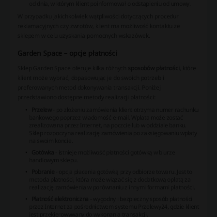
od dnia, w którym klient poinformował o odstąpieniu od umowy.
W przypadku jakichkolwiek wątpliwości dotyczących procedur
reklamacyjnych czy zwrotów, klient ma możliwość kontaktu ze
sklepem w celu uzyskania pomocnych wskazówek.
Garden Space – opcje płatności
Sklep Garden Space oferuje kilka różnych
sposobów płatności
, które
klient może wybrać, dopasowując je do swoich potrzeb i
preferowanych metod dokonywania transakcji. Poniżej
przedstawiono dostępne metody realizacji płatności:
Przelew
- po złożeniu zamówienia klient otrzyma numer rachunku
bankowego poprzez wiadomość e-mail. Wpłata może zostać
zrealizowana przez Internet, na poczcie lub w oddziale banku.
Sklep rozpoczyna realizację zamówienia po zaksięgowaniu wpłaty
na swoim koncie.
Gotówka
- istnieje możliwość płatności gotówką w biurze
handlowym sklepu.
Pobranie
- opcja płacenia gotówką przy odbiorze towaru. Jest to
metoda płatności, która może wiązać się z dodatkową opłatą za
realizację zamówienia w porównaniu z innymi formami płatności.
Płatność elektroniczna
- wygodny i bezpieczny sposób płatności
przez Internet za pośrednictwem systemu Przelewy24, gdzie klient
jest przekierowywany do wykonania transakcji.