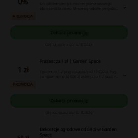
0%
Urządź kompletny taras bez jednorazowego
obciążania budżetu. Meble ogrodowe, pergole,
oświetlenie i dodatki możesz kupić na raty 0%
PROMOCJA
(RRSO 0%). Sprawdź dostępne formy
finansowania w Garden Space.
Zobacz promocję
Oferta ważna do: 5.10.2026
Prezent za 1 zł | Garden Space
1 zł
Prezent za 1 zł przy zakupach od 10 000 zł. Przy
zamówieniu od 10 000 zł wybierz za 1 zł donicę
TERAZZO lub środki do pielęgnacji mebli SUNS.
PROMOCJA
Przy zakupach od 20 000 zł możesz wybrać
donicę TERAZZO, dywan VENETO, puf AREZZO
albo środki SUNS. Promocja nalicza się
Zobacz promocję
automatycznie. Kod nie jest wymagany.
Oferta ważna do: 5.10.2026
Dekoracje ogrodowe od 69 zł w Garden
Space
69 zł