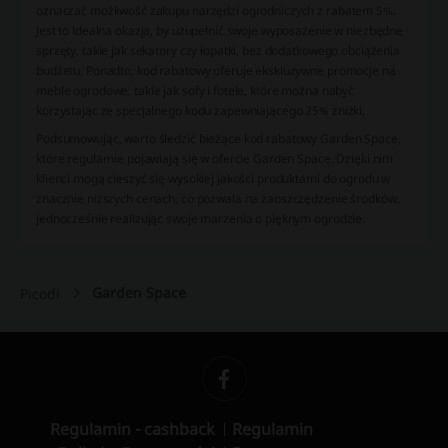
oznaczać możliwość zakupu narzędzi ogrodniczych z rabatem 5%.
Jest to idealna okazja, by uzupełnić swoje wyposażenie w niezbędne
sprzęty, takie jak sekatory czy łopatki, bez dodatkowego obciążenia
budżetu. Ponadto, kod rabatowy oferuje ekskluzywne promocje na
meble ogrodowe, takie jak sofy i fotele, które można nabyć
korzystając ze specjalnego kodu zapewniającego 25% zniżki.
Podsumowując, warto śledzić bieżące kod rabatowy Garden Space,
które regularnie pojawiają się w ofercie Garden Space. Dzięki nim
klienci mogą cieszyć się wysokiej jakości produktami do ogrodu w
znacznie niższych cenach, co pozwala na zaoszczędzenie środków,
jednocześnie realizując swoje marzenia o pięknym ogrodzie.
Garden Space
Picodi
Regulamin - cashback
Regulamin