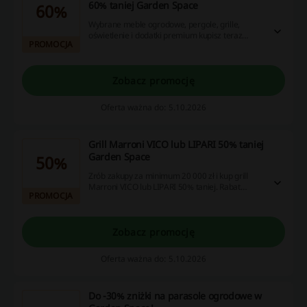
60% taniej Garden Space
60%
Wybrane meble ogrodowe, pergole, grille,
oświetlenie i dodatki premium kupisz teraz
PROMOCJA
nawet 60% taniej. Wszystkie produkty są
dostępne od ręki. Promocja trwa do 4.10.2026 r.
lub do wyczerpania zapasów.
Zobacz promocję
Oferta ważna do: 5.10.2026
Grill Marroni VICO lub LIPARI 50% taniej
Garden Space
50%
Zrób zakupy za minimum 20 000 zł i kup grill
Marroni VICO lub LIPARI 50% taniej. Rabat
PROMOCJA
zostanie naliczony automatycznie po osiągnięciu
wymaganej wartości koszyka. Promocję można
połączyć z prezentem za 1 zł. Kod nie jest
wymagany.
Zobacz promocję
Oferta ważna do: 5.10.2026
Do -30% zniżki na parasole ogrodowe w