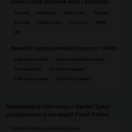
Zobacz także podobne kody i promocje
Tescoma
Łóżkoholicy
Diablo Chairs
Quersus
Bricoman
Uwolnij Kolory
Zara Home
RYOBI
OBI
Sprawdź najpopularniejsze kupony i oferty
kody rabatowe H&M
kod promocyjny Pull and Bear
kod rabatowy 8a
KOLEO kod rabatowy
ZARA kody rabatowe
SHEIN kod rabatowy
Najważniejsze informacje o Garden Space
przygotowane przez zespół Picodi Polska:
Ogólne informacje o Garden Space