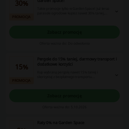
Garden Space!
30%
Takie promocje tylko w Garden Space! Już teraz
parasole ogrodowe kupisz nawet 30% taniej.
PROMOCJA
Sprawdź i skorzystaj!
Zobacz promocję
Oferta ważna do: Do odwołania
Pergole do 15% taniej, darmowy transport i
dodatkowe korzyści
15%
Kup wybraną pergolę nawet 15% taniej i
skorzystaj z bezpłatnego transportu.
PROMOCJA
Dedykowane akcesoria otrzymasz: 50% taniej
do pergoli PERARA i PRIME, 30% taniej do pergoli
GRAND, GRAND PLUS i ESSENCE. Montaż
zakupionych akcesoriów jest bezpłatny. Klient
Zobacz promocję
ponosi wyłącznie koszt montażu samej pergoli.
Kod rabatowy nie jest wymagany.
Oferta ważna do: 5.10.2026
Raty 0% na Garden Space