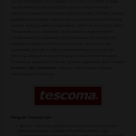
Czy przez większość czasu łapiesz się na tym, że brakuje w twojej
kuchni pewnych funkcjonalności? Lubisz innowacje i nowości?
Spędzasz w swojej kuchni bardzo dużą ilość czasu? Świetnie, chcemy
powiedzieć ci o sklepie, który ma sporą szansę unowocześnić twoją
kuchnię, dodać jej wielu funkcjonalności, jakich do tej pory być może
ci brakowało oraz oczarować cię oferowanym asortymentem i
zainspirować do pozytywnej zmiany i działania. Czy słyszałeś już
międzynarodowej marce Tescoma? Jeśli tak, wiesz czego się
spodziewać. Jeśli nie, z radością przedstawimy ci to, co oferuje
Tescoma, dostępna w naszym kraju pod adresem internetowym
Tescoma.pl. Inspiracje kuchenne, nowinki i ulepszenia, wiele cennych
promocji
i
ofert rabatowych
czeka na ciebie własnie w sklepie
internetowym Tescoma.pl.
Wstąp do Tescoma Club
Bonus 1 - Otrzymasz punkty, które pozwolą Ci obniżyć kwotę
podczas następnych zakupów. Wszystkie produkty mają
przyporządkowaną odpowiednią ilość punktów. Przy dokonywaniu