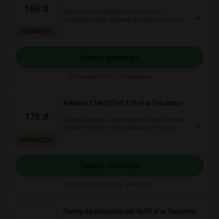
169 zł
Zamów sprzęt elektryczny do kuchni w
atrakcyjnej cenie. Sprawdź już dziś w TescomaW
ofercie znajdziesz miksery, opiekacze, blendery i
PROMOCJA
wiele innych urządzeń!
Zobacz promocję
Oferta ważna do: Do odwołania
Patelnie CHALET od 179 zł w Tescoma!
179 zł
Zamów patelnię w promocyjnej cenie. Sprawdź
modele CHALET i nie przepłacaj. W ofercie
modele w różnych rozmiarach do wyboru.
PROMOCJA
Zobacz promocję
Oferta ważna do: Do odwołania
Formy do pieczenia od 49,90 zł w Tescoma!