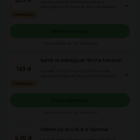
Kup akcesoria dla każdego barmana w
atrakcyjnej cenie! Odwiedź sklep internetowy
Tescoma już dziś i zamów od 6,99 zł.
PROMOCJA
Zobacz promocję
Oferta ważna do: Do odwołania
Garnki na indukcję od 169 zł w Tescoma!
169 zł
Sprawdź ofertę Tescoma już dziś i zamów
dobrej jakości garnek na kuchenkę indukcyjną.
Ceny zaczynają się od 169 zł. Zamów już dziś!
PROMOCJA
Zobacz promocję
Oferta ważna do: Do odwołania
Szklanki już od 5,90 zł w Tescoma!
5,90 zł
Sprawdź ofertę Tescoma i zamów szklanki od