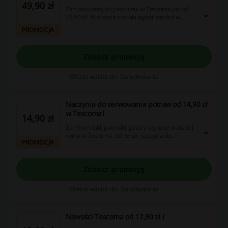
49,90 zł
Zamów formę do pieczenia w Tescoma już od
49,90 zł! W ofercie szeroki wybór modeli w
różnych rozmiarach. Sprawdź już dziś!
PROMOCJA
Zobacz promocję
Oferta ważna do: Do odwołania
Naczynia do serwowania potraw od 14,90 zł
w Tescoma!
14,90 zł
Zamów miski, półmiski, patery czy tace w niskiej
cenie w Tescoma. Już teraz naczynia do
PROMOCJA
serwowania potraw zamówisz od 14,90 zł.
Sprawdź!
Zobacz promocję
Oferta ważna do: Do odwołania
Nowości Tescoma od 12,90 zł !