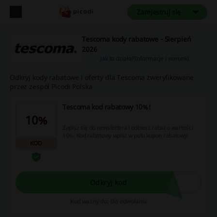
Zarejestruj się
Tescoma kody rabatowe - Sierpień
2026
Jak to działa?
Informacje i warunki
Odkryj kody rabatowe i oferty dla Tescoma zweryfikowane
przez zespół Picodi Polska
Tescoma kod rabatowy 10%!
10%
Zapisz się do newslettera i odbierz rabat o wartości
10%. Kod rabatowy wpisz w polu kupon rabatowy.
KOD
Odkryj kod
Kod ważny do: Do odwołania