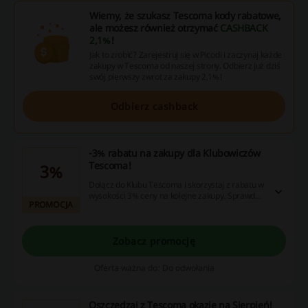
Wiemy, że szukasz Tescoma kody rabatowe,
ale możesz również otrzymać
CASHBACK
2,1%
!
Jak to zrobić? Zarejestruj się w Picodi i zaczynaj każde
zakupy w Tescoma od naszej strony. Odbierz już dziś
swój pierwszy zwrot za zakupy 2,1%!
Odbierz cashback
-3% rabatu na zakupy dla Klubowiczów
Tescoma!
3%
Dołącz do Klubu Tescoma i skorzystaj z rabatu w
wysokości 3% ceny na kolejne zakupy. Sprawdź i
PROMOCJA
zamów już dziś! Tescoma kod rabatowy nie jest
wymagany.
Zobacz promocję
Oferta ważna do: Do odwołania
Oszczędzaj z Tescoma okazje na Sierpień!