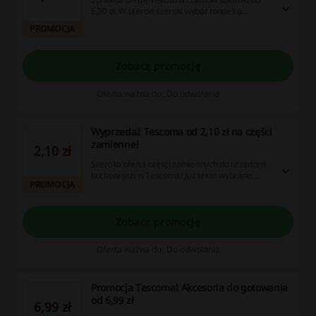
5,90 zł. W ofercie szeroki wybór modeli o
różnych kształtach i pojemnościach.
PROMOCJA
Zobacz promocję
Oferta ważna do: Do odwołania
Wyprzedaż Tescoma od 2,10 zł na części
zamienne!
2,10 zł
Szeroka oferta części zamiennych do urządzeń
kuchennych w Tescoma! Już teraz wybrane
PROMOCJA
produkty z oferty kupisz w promocyjnej cenie od
2,10 zł. Sprawdź!
Zobacz promocję
Oferta ważna do: Do odwołania
Promocja Tescoma! Akcesoria do gotowania
od 6,99 zł
6,99 zł