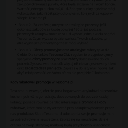
zakupów otrzymasz punkty, które będą zliczane na Twoim koncie.
Wartość jednego punktu to 0,01 zł. Zdobyte punkty będziesz mógł
wykorzystać, jako
rabat
przy dokonywaniu kolejnych zakupów w
sklepie Tescoma.pl
Bonus 2 - Za złotówkę otrzymasz atrakcyjne prezenty. Jeśli
dokonasz zakupów za kwotę powyżej 180 zł, już podczas
pierwszych zakupów możesz za 1 zł wybrać jedną z wielu nagród
Tescoma. Czym wyższa będzie wartość Twoich zakupów, tym
atrakcyjniejsze prezenty będziesz mógł wybrać
Bonus 3 -
Oferty promocyjne oraz atrakcyjne rabaty
tylko dla
Ciebie. Dla członków
Tescoma Club
regularnie przygotowujemy
specjalne
oferty promocyjne
oraz
rabaty
dostosowane do ich
potrzeb. Zyskasz w ten sposób więcej niż niezarejestrowany klient
oraz
zaoszczędzisz pieniądze
. Zapisz się do listy mailingowej tak,
abyś miał pewność, że żadna oferta nie przejdzie Ci koło nosa
Kody rabatowe i promocje w Tescoma.pl
Tescoma.pl w swojej ofercie poza bogactwem artykułów i akcesoriów
kuchennych różnego rodzaju, dopasowanych do potrzeb każdej
kobiety, posiada również bardzo interesujące
promocje i kody
rabatowe
, które można wykorzystać przy zakupie wybranych przez
nas produktów. Sklep Tescoma.pl udostępnia swoje
promocje
m.in.
za pośrednictwem newslettera. Zapisz się na newsletter, dzięki
czemu na twoją skrzynkę mailową będą przychodziły wiadomości