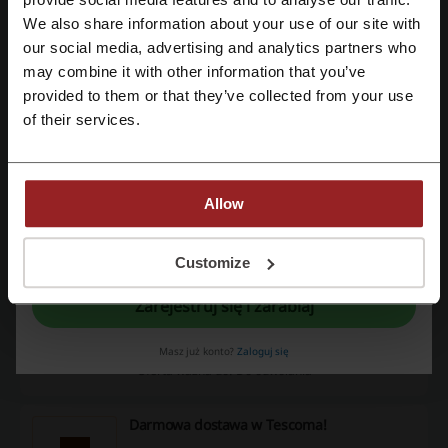
kupisz w promocyjnej cenie od 76,90 zł. Sprawdź
ofertę i wybierz idealną kawiarkę dla siebie!
We also share information about your use of our site with
PROMOCJA
our social media, advertising and analytics partners who
Zarejestruj się przez konto Google
may combine it with other information that you’ve
Zobacz promocję
provided to them or that they’ve collected from your use
Zarejestruj się przez swój e-mail
of their services.
Oferta ważna do: Do odwołania
Prezenty w programie lojalnościowym
Tescoma
Allow
Dołącz do klubu lojalnościowego sklepu
Tescoma z akcesoriami kuchennymi. Przy
Rejestrując się potwierdzasz zapoznanie się i akceptację "
Regulaminu
” oraz
PROMOCJA
"
Polityki Prywatności.
"
zakupach na co najmniej 180 zł otrzymasz
Customize
prezent za 1 zł. Sprawdź szczegóły!
Zarejestruj się i zarabiaj
Zobacz promocję
Masz już konto?
Zaloguj się
Oferta ważna do: Do odwołania
Darmowa dostawa w Tescoma!