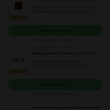
Korzystaj z promocji Tescoma na Sierpień! Kupuj
w doskonałej cenie, sięgając po najlepsze okazje
cenowe. Tescoma kod rabatowy nie będzie Ci
PROMOCJA
potrzebny, aby kupować taniej.
Zobacz promocję
Oferta ważna do: Do odwołania
Zestawy garnków Tescoma już od 689 zł!
689 zł
Sprawdź ofertę sklepu internetowego Tescoma
już teraz i kup zestaw garnków już od 689 zł. W
ofercie szeroki wybór modeli.
PROMOCJA
Zobacz promocję
Oferta ważna do: Do odwołania
Sprzęt elektryczny już od 169 zł w Tescoma!