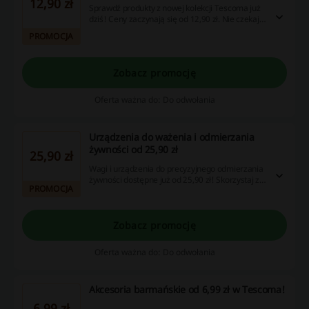
12,90 zł
Sprawdź produkty z nowej kolekcji Tescoma już
dziś! Ceny zaczynają się od 12,90 zł. Nie czekaj,
zamów już dziś!
PROMOCJA
Zobacz promocję
Oferta ważna do: Do odwołania
Urządzenia do ważenia i odmierzania
żywności od 25,90 zł
25,90 zł
Wagi i urządzenia do precyzyjnego odmierzania
żywności dostępne już od 25,90 zł! Skorzystaj z
PROMOCJA
atrakcyjnych promocji i kuponów rabatowych,
aby ułatwić sobie codzienne gotowanie – nie
przegap okazji i odkryj wyjątkowe oferty już
teraz!
Zobacz promocję
Oferta ważna do: Do odwołania
Akcesoria barmańskie od 6,99 zł w Tescoma!
6,99 zł