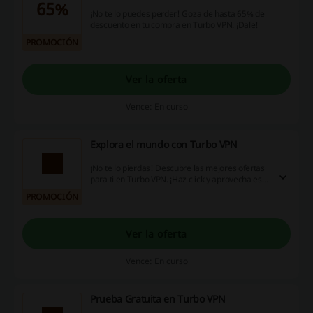
65%
¡No te lo puedes perder! Goza de hasta 65% de
descuento en tu compra en Turbo VPN. ¡Dale!
PROMOCIÓN
Ver la oferta
Vence: En curso
Explora el mundo con Turbo VPN
¡No te lo pierdas! Descubre las mejores ofertas
para ti en Turbo VPN. ¡Haz click y aprovecha esta
oportunidad!
PROMOCIÓN
Ver la oferta
Vence: En curso
Prueba Gratuita en Turbo VPN