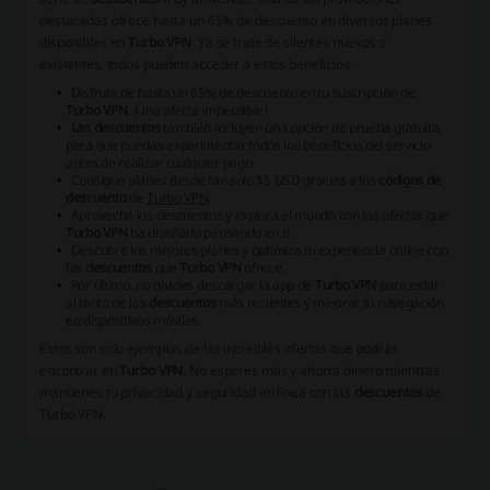
destacadas ofrece hasta un 65% de descuento en diversos planes
disponibles en
Turbo VPN
. Ya se trate de clientes nuevos o
existentes, todos pueden acceder a estos beneficios.
Disfruta de hasta un 65% de descuento en tu suscripción de
Turbo VPN
. ¡Una oferta imperdible!
Las descuentos
también incluyen una opción de prueba gratuita,
para que puedas experimentar todos los beneficios del servicio
antes de realizar cualquier pago.
Consigue planes desde tan solo $5 USD gracias a los
códigos de
descuento
de
Turbo VPN
.
Aprovecha los descuentos y explora el mundo con las ofertas que
Turbo VPN
ha diseñado pensando en ti.
Descubre los mejores planes y optimiza tu experiencia online con
las
descuentos
que
Turbo VPN
ofrece.
Por último, no olvides descargar la app de
Turbo VPN
para estar
al tanto de las
descuentos
más recientes y mejorar tu navegación
en dispositivos móviles.
Estos son solo ejemplos de las increíbles ofertas que podrás
encontrar en
Turbo VPN
. No esperes más y ahorra dinero mientras
mantienes tu privacidad y seguridad en línea con las
descuentos
de
Turbo VPN.