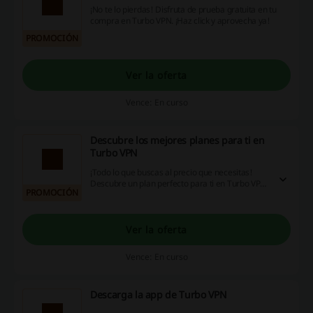
¡No te lo pierdas! Disfruta de prueba gratuita en tu
compra en Turbo VPN. ¡Haz click y aprovecha ya!
PROMOCIÓN
Ver la oferta
Vence: En curso
Descubre los mejores planes para ti en
Turbo VPN
¡Todo lo que buscas al precio que necesitas!
Descubre un plan perfecto para ti en Turbo VPN.
PROMOCIÓN
¡Haz click ya!
Ver la oferta
Vence: En curso
Descarga la app de Turbo VPN