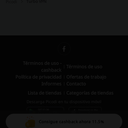
Turbo VPN
Picodi
Términos de uso -
Términos de uso
cashback
Política de privacidad
Ofertas de trabajo
Informes
Contacto
Lista de tiendas
Categorías de tiendas
Descarga Picodi en tu dispositivo móvil
Consigue cashback ahora 11.5%
© 2010 – 2026 Picodi.com All Rights Reserved