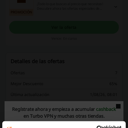
¡Todo lo que buscas al precio que necesitas!
Descubre ahora las ofertas especiales de
PROMOCIÓN
Agosto. ¿Te lo piensas perder?
Ver la oferta
Vence: En curso
Detalles de las ofertas
Ofertas
7
Mejor Descuento
65%
Última actualización
1/08/26, 08:01
Usamos enlaces de afiliados y podemos recibir una comisión.
Regístrate ahora y empieza a acumular
cashback
en Turbo VPN y muchas otras tiendas.
Calificación de códigos de descuento para