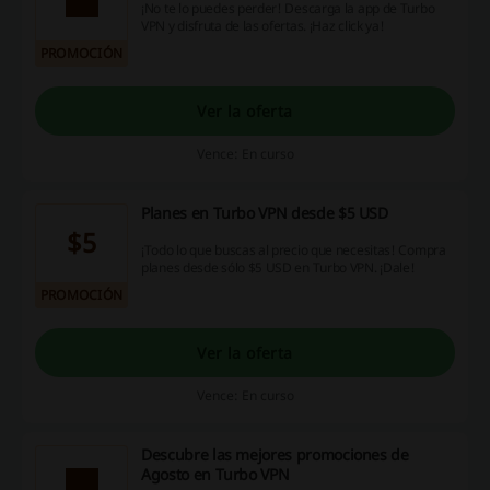
¡No te lo puedes perder! Descarga la app de Turbo
VPN y disfruta de las ofertas. ¡Haz click ya!
PROMOCIÓN
Ver la oferta
Vence: En curso
Planes en Turbo VPN desde $5 USD
$5
¡Todo lo que buscas al precio que necesitas! Compra
planes desde sólo $5 USD en Turbo VPN. ¡Dale!
PROMOCIÓN
Ver la oferta
Vence: En curso
Descubre las mejores promociones de
Agosto en Turbo VPN