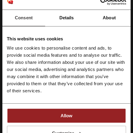
Turbo VPN
Consent
Details
About
Califica los códigos de descuento para Turbo VPN y ayuda a otros
usuarios a elegir las mejores ofertas
This website uses cookies
Datos de contacto Turbo VPN:
We use cookies to personalise content and ads, to
Regístrate con Facebook
Turbo VPN
provide social media features and to analyse our traffic.
We also share information about your use of our site with
Echa un vistazo a códigos promocionales
our social media, advertising and analytics partners who
Regístrate con Google
similares también
may combine it with other information that you’ve
provided to them or that they’ve collected from your use
Regístrate con el correo electrónico
Kaspersky
ClevGuard
Malwarebytes
PureVPN
of their services.
Ccleaner
Avast
Mira los cupones y ofertas más populares
Allow
cupon Cineplanet
código promocional LATAM
Al registrarse, confirma haber leído y aceptado "
Términos y condiciones
" y la
"
Política de privacidad.
"