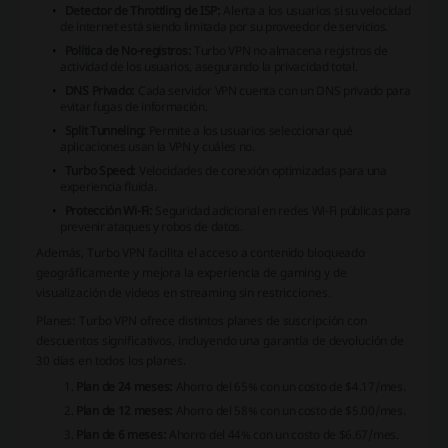
Detector de Throttling de ISP:
Alerta a los usuarios si su velocidad
de internet está siendo limitada por su proveedor de servicios.
Política de No-registros:
Turbo VPN no almacena registros de
actividad de los usuarios, asegurando la privacidad total.
DNS Privado:
Cada servidor VPN cuenta con un DNS privado para
evitar fugas de información.
Split Tunneling:
Permite a los usuarios seleccionar qué
aplicaciones usan la VPN y cuáles no.
Turbo Speed:
Velocidades de conexión optimizadas para una
experiencia fluida.
Protección Wi-Fi:
Seguridad adicional en redes Wi-Fi públicas para
prevenir ataques y robos de datos.
Además, Turbo VPN facilita el acceso a contenido bloqueado
geográficamente y mejora la experiencia de gaming y de
visualización de videos en streaming sin restricciones.
Planes:
Turbo VPN ofrece distintos planes de suscripción con
descuentos significativos, incluyendo una garantía de devolución de
30 días en todos los planes.
Plan de 24 meses:
Ahorro del 65% con un costo de $4.17/mes.
Plan de 12 meses:
Ahorro del 58% con un costo de $5.00/mes.
Plan de 6 meses:
Ahorro del 44% con un costo de $6.67/mes.