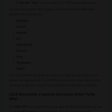
Plan de 1 mes:
Con un costo de $11.99/mes sin descuento.
Los usuarios pueden descargar y usar Turbo VPN en diferentes
plataformas, incluyendo:
Windows
macOS
Android
iOS
Android Lite
Chrome
Xbox
PlayStation
Switch
Con comentarios positivos de usuarios y valoraciones altas en las
tiendas de aplicaciones, Turbo VPN se consolida como una solución
eficaz para quienes valoran la privacidad y la libertad en internet.
¿Qué descuentos y cupones descuento ofrece Turbo
VPN?
En
Turbo VPN
, los usuarios tienen la oportunidad de disfrutar de una
serie de
descuentos
muy atractivas. Una de las promociones