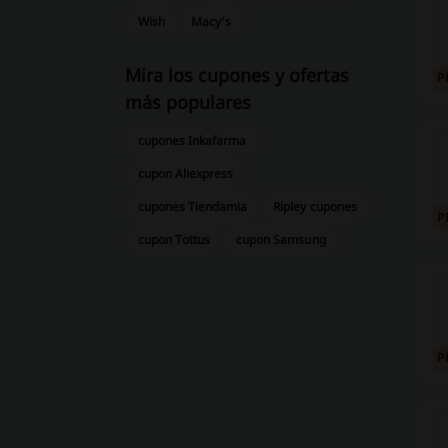
Wish
Macy’s
Mira los cupones y ofertas
P
más populares
cupones Inkafarma
cupon Aliexpress
cupones Tiendamia
Ripley cupones
P
cupon Tottus
cupon Samsung
P