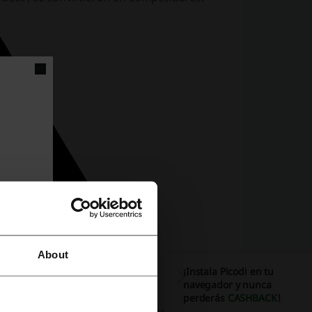
About
¡Instala Picodi en tu
navegador y nunca
perderás
CASHBACK
!