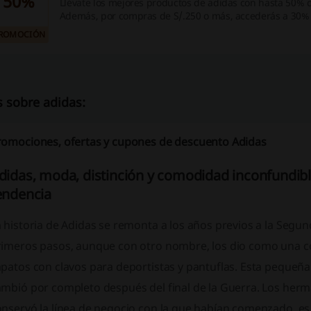
50%
Llévate los mejores productos de adidas con hasta 50% 
Además, por compras de S/.250 o más, accederás a 30%
adicional. ¡Aprovecha esta oportunidad!
ROMOCIÓN
 sobre adidas:
romociones, ofertas y cupones de descuento Adidas
didas, moda, distinción y comodidad inconfundibl
endencia
 historia de Adidas se remonta a los años previos a la Seg
rimeros pasos, aunque con otro nombre, los dio como una co
patos con clavos para deportistas y pantuflas. Esta pequeña
ambió por completo después del final de la Guerra. Los her
nservó la línea de negocio con la que habían comenzado, es 