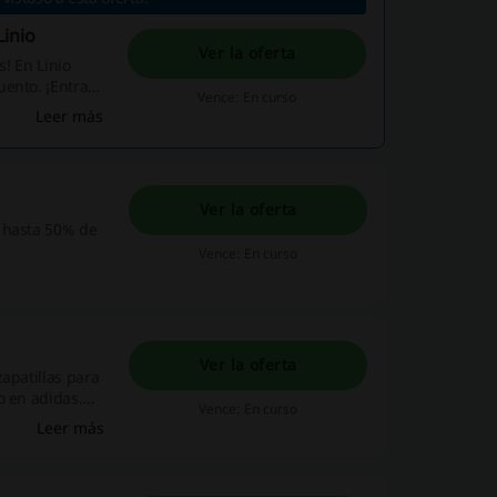
Linio
Ver la oferta
! En Linio
uento. ¡Entra
Vence: En curso
Leer más
Ver la oferta
n hasta 50% de
Vence: En curso
Ver la oferta
apatillas para
o en adidas.
Vence: En curso
Leer más