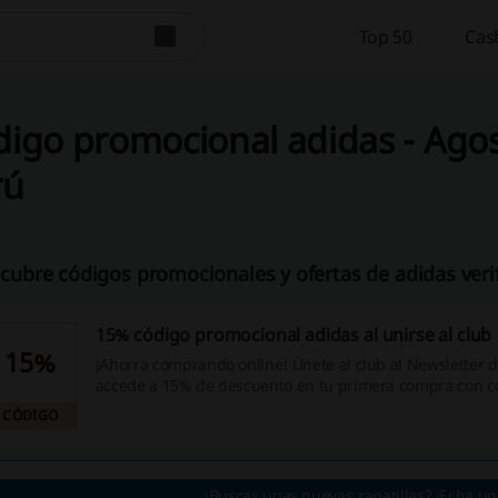
Top 50
Cas
igo promocional adidas - Agos
rú
cubre códigos promocionales y ofertas de adidas verif
15% código promocional adidas al unirse al club
15%
¡Ahorra comprando online! Únete al club al Newsletter d
accede a 15% de descuento en tu primera compra con c
promocional adidas. ¿Qué esperas? ¡Haz clic ahora!
CÓDIGO
¿Buscas unas nuevas zapatillas? ¡Echa un 