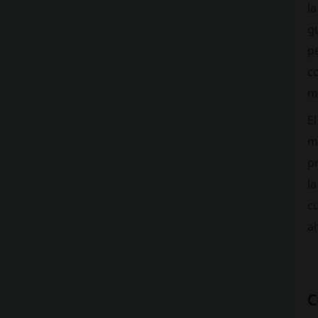
la
g
p
co
m
El
mu
p
la
c
a
C