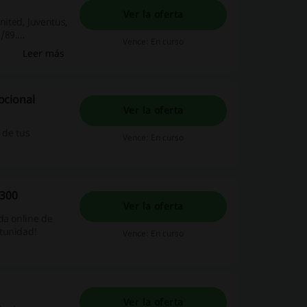
Ver la oferta
ited, Juventus,
/89.
Vence: En curso
Leer más
ocional
Ver la oferta
 de tus
Vence: En curso
/300
Ver la oferta
da online de
rtunidad!
Vence: En curso
Ver la oferta