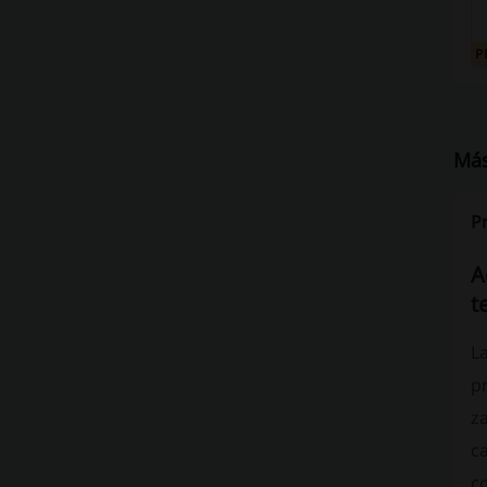
P
Más
P
A
t
La
p
za
c
co