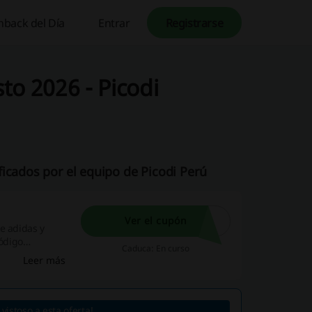
hback del Día
Entrar
Registrarse
to 2026 - Picodi
icados por el equipo de Picodi Perú
Ver el cupón
e adidas y
ódigo
Caduca: En curso
Leer más
vistoso a esta oferta!