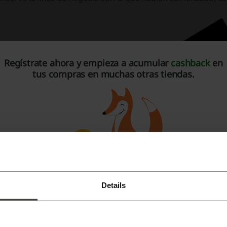
Regístrate ahora y empieza a acumular
cashback
en
tus compras en muchas otras tiendas.
Details
Regístrate con Facebook
Regístrate con Google