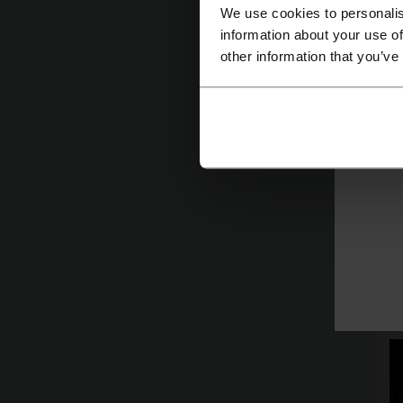
E
We use cookies to personalis
ne
information about your use of
a 
other information that you’ve
de
de
d
En
ve
me
ta
cu
d