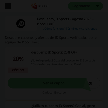
Registrarse
Descuento JD Sports - Agosto 2026 -
Picodi Perú
¿Cómo funciona?
Términos y condiciones
Descubre cupones y ofertas de JD Sports verificados por el
equipo de Picodi Perú
descuento JD Sports: 20% OFF
20%
¡No te lo pierdas! Goza del descuento JD Sports de
20% de descuento en tu compra. ¡Dale!
CÓDIGO
T20
Ver el cupón
Caduca: En curso
¿Utilizas cupones JD Sports? Genial, ¡pero