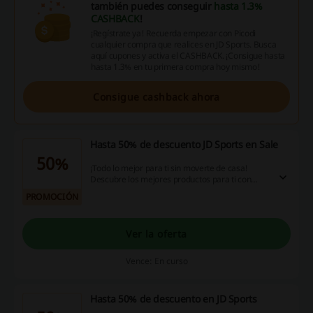
también puedes conseguir
hasta 1.3%
CASHBACK
!
¡Regístrate ya! Recuerda empezar con Picodi
cualquier compra que realices en JD Sports. Busca
aquí cupones y activa el CASHBACK. ¡Consigue hasta
hasta 1.3% en tu primera compra hoy mismo!
Consigue cashback ahora
Hasta 50% de descuento JD Sports en Sale
50%
¡Todo lo mejor para ti sin moverte de casa!
Descubre los mejores productos para ti con
hasta 50% de descuento en JD Sports. ¡Haz click
PROMOCIÓN
y aprovecha ya!
Ver la oferta
Vence: En curso
Hasta 50% de descuento en JD Sports