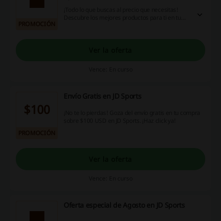
¡Todo lo que buscas al precio que necesitas!
Descubre los mejores productos para ti en tu
PROMOCIÓN
compra en JD Sports. ¡Haz click y aprovecha ya!
Ver la oferta
Vence: En curso
Envío Gratis en JD Sports
$100
¡No te lo pierdas! Goza del envío gratis en tu compra
sobre $100 USD en JD Sports. ¡Haz click ya!
PROMOCIÓN
Ver la oferta
Vence: En curso
Oferta especial de Agosto en JD Sports