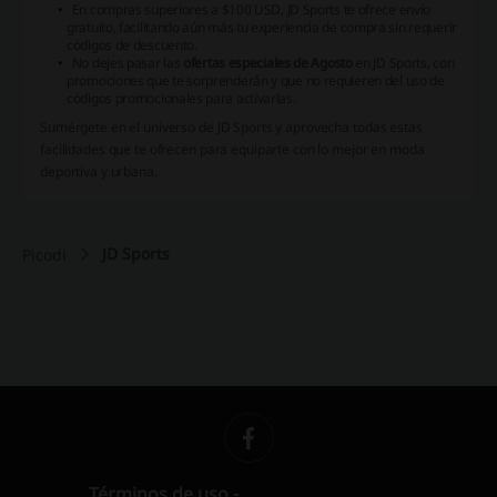
En compras superiores a $100 USD, JD Sports te ofrece envío
gratuito, facilitando aún más tu experiencia de compra sin requerir
códigos de descuento
.
No dejes pasar las
ofertas especiales de Agosto
en JD Sports, con
promociones que te sorprenderán y que no requieren del uso de
códigos promocionales para activarlas.
Sumérgete en el universo de JD Sports y aprovecha todas estas
facilidades que te ofrecen para equiparte con lo mejor en moda
deportiva y urbana.
JD Sports
Picodi
Términos de uso -