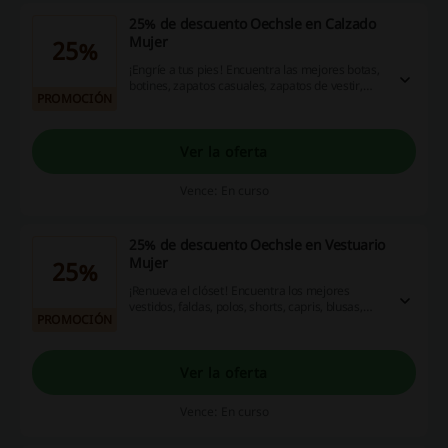
25% de descuento Oechsle en Calzado
Mujer
25%
¡Engríe a tus pies! Encuentra las mejores botas,
botines, zapatos casuales, zapatos de vestir,
PROMOCIÓN
sandalias, balerinas y alpargatas en Oechsle.
¡Aprovecha esta oportunidad!
Ver la oferta
Vence: En curso
25% de descuento Oechsle en Vestuario
Mujer
25%
¡Renueva el clóset! Encuentra los mejores
vestidos, faldas, polos, shorts, capris, blusas,
PROMOCIÓN
jeans y pantalones con hasta 25% de descuento
en Oechsle. ¡Aprovecha esta oportunidad!
Ver la oferta
Vence: En curso