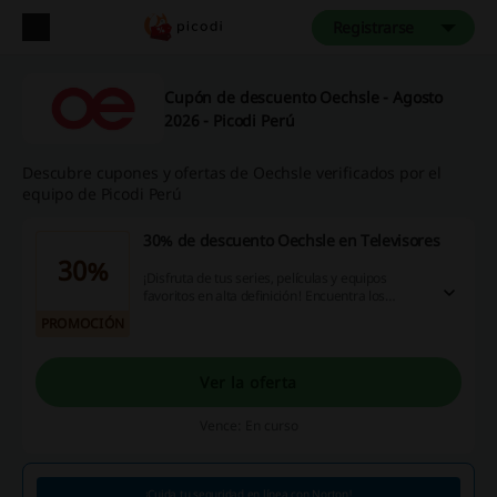
Registrarse
Cupón de descuento Oechsle - Agosto
2026 - Picodi Perú
Descubre cupones y ofertas de Oechsle verificados por el
equipo de Picodi Perú
30% de descuento Oechsle en Televisores
30%
¡Disfruta de tus series, películas y equipos
favoritos en alta definición! Encuentra los
mejores televisores de marcas como Samsung,
PROMOCIÓN
LG, Philips, Kioto, AOC y más con hasta 30% de
descuento en Oechsle. ¡Aprovecha esta
oportunidad!
Ver la oferta
Vence: En curso
¡Cuida tu seguridad en línea con Norton!