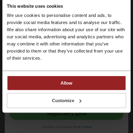
This website uses cookies
Mira los cupones y ofertas más populares
We use cookies to personalise content and ads, to
Regístrate con Facebook
código descuento Papa John's
provide social media features and to analyse our traffic.
We also share information about your use of our site with
código promocional Kaspersky
our social media, advertising and analytics partners who
Regístrate con Google
codigo de descuento Eneba
descuentos Cabify
may combine it with other information that you’ve
provided to them or that they’ve collected from your use
cupones Cinemark
cupon Aliexpress
Regístrate con el correo electrónico
of their services.
Más sobre Oechsle:
Allow
Ofertas y promociones Oechsle
Al registrarse, confirma haber leído y aceptado "
Términos y condiciones
" y la
"
Política de privacidad.
"
Customize
Ahorrar en Oechsle, la tienda por departamentos con
más historia y reconocimiento en todo el Perú
Regístrate y gana
¿Ya tienes una cuenta Picodi?
Entrar