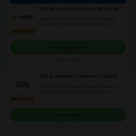
32% de descuento en Norton 360 Deluxe
Varias capas de protección para tus dispositivos
y privacidad en línea para toda la familia, y todo
en una solución única. Suscríbete ahora para
PROMOCIÓN
ahorrar hasta 32% en la compra de Norton 360
Deluxe. ¡Entra ahora!
Ver la oferta
Vence: En curso
30% de descuento Oechsle en Celulares
30%
¡Lo último en tecnología en la palma de tu mano!
Encuentra los mejores celulares de marcas
como Huawei, Samsung y LG con hasta 30% de
PROMOCIÓN
descuento en Oechsle. ¡Aprovecha esta
oportunidad!
Ver la oferta
Vence: En curso