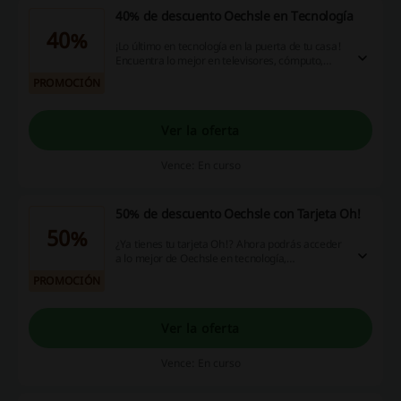
40% de descuento Oechsle en Tecnología
40%
¡Lo último en tecnología en la puerta de tu casa!
Encuentra lo mejor en televisores, cómputo,
audio, videojuegos y telefonía con hasta 40% de
PROMOCIÓN
descuento en Oechsle. ¡Aprovecha esta
oportunidad!
Ver la oferta
Vence: En curso
50% de descuento Oechsle con Tarjeta Oh!
50%
¿Ya tienes tu tarjeta Oh!? Ahora podrás acceder
a lo mejor de Oechsle en tecnología,
electrohogar, decohogar, muebles, dormitorio,
PROMOCIÓN
deportes, infantil, zapatos, belleza, accesorios,
moda y mucho más con hasta 50% de
descuento. ¡Aprovecha esta oportunidad!
Ver la oferta
Vence: En curso