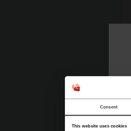
I
e
Consent
y
en
This website uses cookies