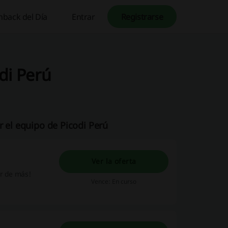
hback del Día
Entrar
Registrarse
odi Perú
r el equipo de Picodi Perú
Ver la oferta
ar de más!
Vence: En curso