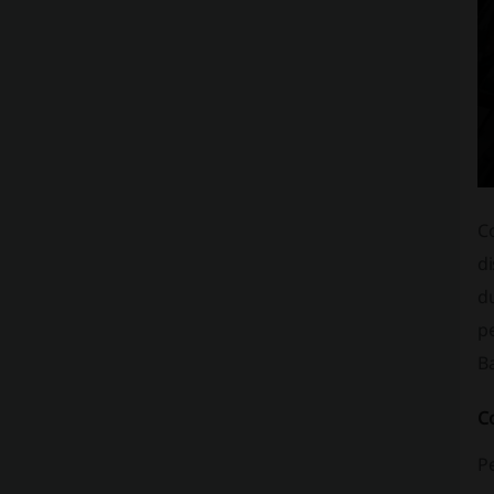
C
di
d
pe
Ba
C
P