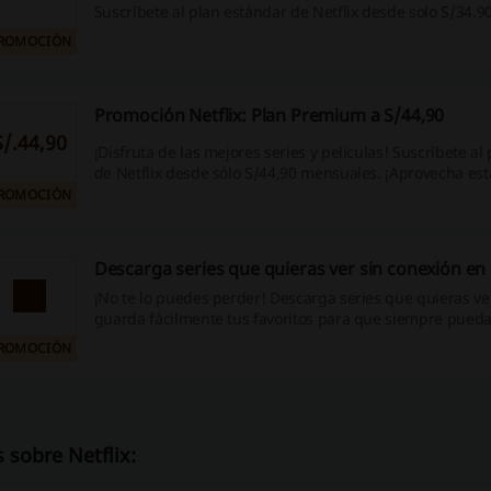
Suscríbete al plan estándar de Netflix desde solo S/34.
Podrás ver contenido en tu laptop, TV, teléfono o tablet,
ROMOCIÓN
simultáneamente en 2 dispositivos y almacenar descarg
teléfonos o tablets. ¡Aprovecha esta oportunidad!
Promoción Netflix: Plan Premium a S/44,90
S/.44,90
¡Disfruta de las mejores series y películas! Suscríbete a
de Netflix desde sólo S/44,90 mensuales. ¡Aprovecha es
ROMOCIÓN
Descarga series que quieras ver sin conexión en 
¡No te lo puedes perder! Descarga series que quieras ve
guarda fácilmente tus favoritos para que siempre pueda
Netflix. ¡Haz click y aprovecha ya!
ROMOCIÓN
 sobre Netflix: