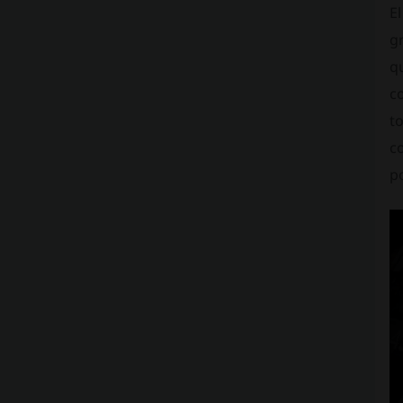
El
gr
qu
co
to
c
p