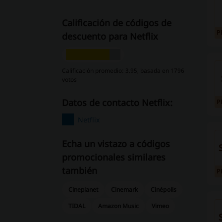
Calificación de códigos de
P
descuento para Netflix
Calificación promedio: 3.95, basada en 1796
votos
Datos de contacto Netflix:
P
Netflix
Echa un vistazo a códigos
promocionales similares
también
P
Cineplanet
Cinemark
Cinépolis
TIDAL
Amazon Music
Vimeo