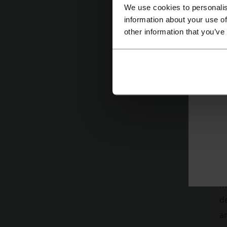
c
We use cookies to personalis
no
information about your use of
i
other information that you’ve
de
a
e
C
a
Ne
pa
No
mo
d
am