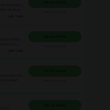
Ver la oferta
tos de series y
0 días de prueba
Vence: En curso
 tu suscripción
Leer más
Ver la oferta
partir Netflix
extra a tu
Vence: En curso
des agregar un
Leer más
os extra.
Ver la oferta
 plan básico de
oportunidad!
Vence: En curso
Ver la oferta
límite!