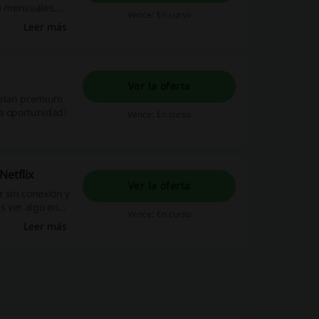
90 mensuales.
Vence: En curso
Leer más
as en 2
Ver la oferta
l plan premium
ta oportunidad!
Vence: En curso
Netflix
Ver la oferta
r sin conexión y
s ver algo en
Vence: En curso
Leer más