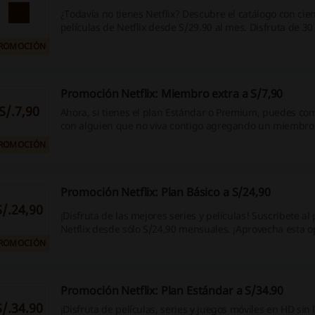
¿Todavía no tienes Netflix? Descubre el catálogo con cien
películas de Netflix desde S/29.90 al mes. Disfruta de 3
gratis sin compromiso, sólo registra ti tarjeta y desactiva
ROMOCIÓN
si no quieres continuar. ¡Aprovecha esta oportunidad!
Promoción Netflix: Miembro extra a S/7,90
S/.7,90
Ahora, si tienes el plan Estándar o Premium, puedes com
con alguien que no viva contigo agregando un miembro 
factura por PEN 7,90 al mes. Con el plan Estándar, pue
ROMOCIÓN
miembro extra y con el plan Premium, hasta dos miembr
¡Aprovecha esta oportunidad!
Promoción Netflix: Plan Básico a S/24,90
S/.24,90
¡Disfruta de las mejores series y películas! Suscríbete al
Netflix desde sólo S/24,90 mensuales. ¡Aprovecha esta 
ROMOCIÓN
Promoción Netflix: Plan Estándar a S/34.90
S/.34.90
¡Disfruta de películas, series y juegos móviles en HD sin 