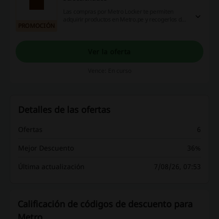
Las compras por Metro Locker te permiten
adquirir productos en Metro.pe y recogerlos de
PROMOCIÓN
forma gratuita en las categorías de pequeños
electrodomésticos, accesorios para mascotas,
artículos de cuidado personal entre otros a
través de un código personalizado enviado a tu
Ver la oferta
celular. Al realizar tu compra, elige la opción
"Metro Locker". Una vez que tu compra esté
Vence: En curso
validada, Metro.pe confirmará tu pedido y al
momento que se encuentre disponible, te
enviaremos un correo electrónico y/o SMS con
la clave para el recojo.
Detalles de las ofertas
Ofertas
6
Mejor Descuento
36%
Última actualización
7/08/26, 07:53
Calificación de códigos de descuento para
Metro