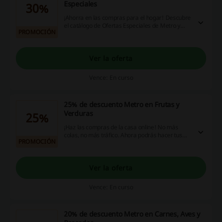
Especiales
30%
¡Ahorra en las compras para el hogar! Descubre
el catálogo de Ofertas Especiales de Metro y
PROMOCIÓN
ahorra en tus próximas compras. ¡Aprovecha
esta oportunidad!
Ver la oferta
Vence: En curso
25% de descuento Metro en Frutas y
Verduras
25%
¡Haz las compras de la casa online! No más
colas, no más tráfico. Ahora podrás hacer tus
PROMOCIÓN
compras de frutas y verduras en Metro y
disfrutar de descuentos de hasta 25%. ¡No
pierdas esta oportunidad!
Ver la oferta
Vence: En curso
20% de descuento Metro en Carnes, Aves y