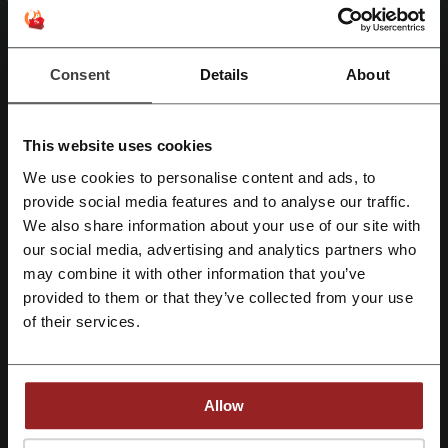
Mira los cupones y ofertas más populares
código descuento Barceló
cupones Ripley
Consent
Details
About
código promocional LATAM
descuento Civa
descuento de Temu
cupones saga Falabella
This website uses cookies
We use cookies to personalise content and ads, to
Regístrate con Facebook
provide social media features and to analyse our traffic.
Más sobre Metro:
We also share information about your use of our site with
our social media, advertising and analytics partners who
Regístrate con Google
Información general sobre Metro
may combine it with other information that you’ve
provided to them or that they’ve collected from your use
Metro es una cadena de supermercados de origen peruano,
Regístrate con el correo electrónico
perteneciente al holding chileno Cencosud. Tiene presencia en Perú
of their services.
desde 1992 y Colombia desde 2013.
¿Qué se puede comprar en Metro?
En Metro puedes comprar una amplia gama de productos de
Allow
diferentes tipos tales como frutas y verduras, helados y postres,
panadería y repostería y mucho más.
Al registrarse, confirma haber leído y aceptado "
Términos y condiciones
" y la