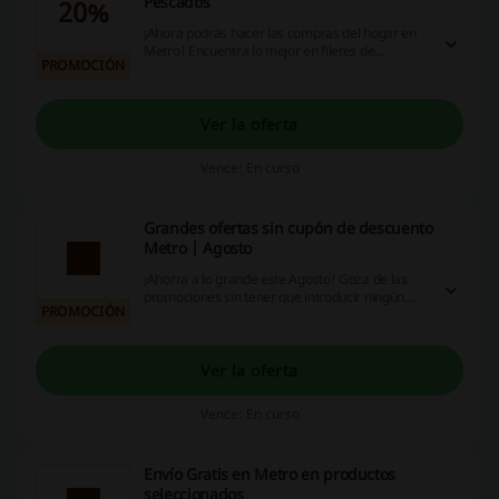
Pescados
20%
¡Ahora podrás hacer las compras del hogar en
Metro! Encuentra lo mejor en filetes de
PROMOCIÓN
pechuga, huevos, hamburguesas, hígado de res,
nuggets, carne molida, filete de tilapia y más con
hasta 20% de descuento en Metro. ¡No pierdas
esta oportunidad!
Ver la oferta
Vence: En curso
Grandes ofertas sin cupón de descuento
Metro | Agosto
¡Ahorra a lo grande este Agosto! Goza de las
promociones sin tener que introducir ningún
PROMOCIÓN
cupón de descuento Metro
Ver la oferta
Vence: En curso
Envío Gratis en Metro en productos
seleccionados