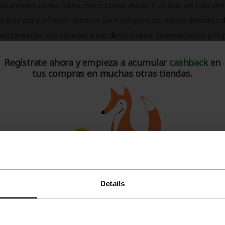
nicamente como Sony, tiene como meta. Y es que en esta em
elante para ofrecer avances tecnológicos en varios ámbitos 
irectamente a lo relativo a los descuentos, promociones y 
u pasado para saber que nos ofrece en el presente y de lo q
Regístrate ahora y empieza a acumular
cashback
en
turo.
tus compras en muchas otras tiendas.
ic Parvis Magna (Grandeza con Inicios Modestos)
ny Corp. es una empresa multinacional de origen japonés y c
na de las fabricantes más grandes e importantes del mundo d
udio, vídeo como reproductores Blu-Ray, ordenadores Vaio, f
ayStation, telefonía móvil de su gama Xperia y otros product
n sus inicios alrededor de 1945, únicamente eran un grupo
Details
Regístrate con Facebook
yo taller se llamaba Totsuken (Tokyo Tsushin Kenkyujo), y r
nda corta que podían fácilmente ser receptores de ondas. P
Regístrate con Google
ecide usar la marca Sony
, cuya razón de ser proviene de la pa