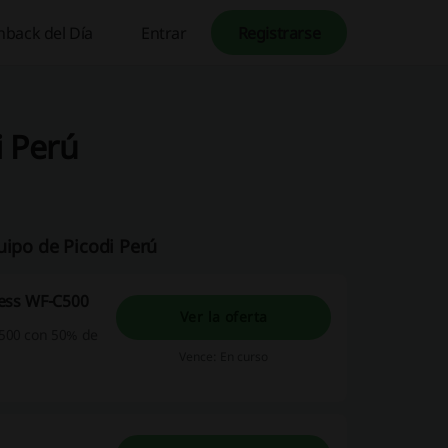
hback del Día
Entrar
Registrarse
i Perú
uipo de Picodi Perú
less WF-C500
Ver la oferta
C500 con 50% de
Vence: En curso