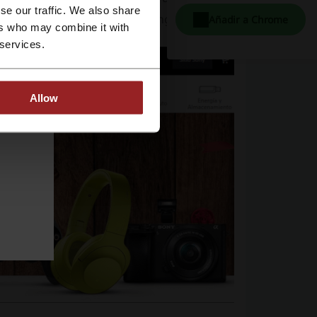
se our traffic. We also share
ersonas con espíritu libre y vanguardista.
Añadir a Chrome
ers who may combine it with
 services.
Allow