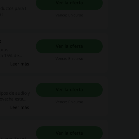
Ver la oferta
ductos para ti
e!
Vence: En curso
s
Ver la oferta
aras
sta 15% de
Vence: En curso
Leer más
Ver la oferta
ipos de audio y
ovecha esta
Vence: En curso
Leer más
Ver la oferta
evisores Smart