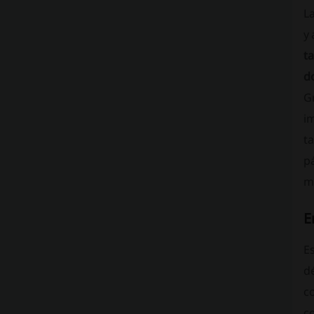
L
y 
t
do
Gr
i
t
pá
m
E
Es
dé
c
c