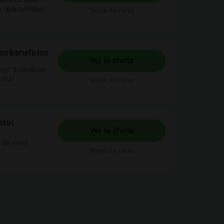
a oportunidad!
Vence: En curso
los beneficios
Ver la oferta
ony? Suscríbete
echa!
Vence: En curso
sto!
Ver la oferta
 de más!
Vence: En curso