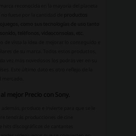
 marca reconocida en la mayoría del planeta
 no fuese por la cantidad de
productos
eojuegos, como sus tecnologías de uso tanto
sonido, teléfonos, videoconsolas, etc
.
 de vista la idea de mejorar lo conseguido e
ilares de su marca. Todos estos productos,
da vez más novedosos los podrás ver en su
es. Este último dato es otro reflejo de la
el mercado.
 al mejor Precio con Sony.
, además, produce e invierte para que se le
pre tendrás producciones de cine
e hits discográficos de cantantes
grandes videojuegos que se convierten en