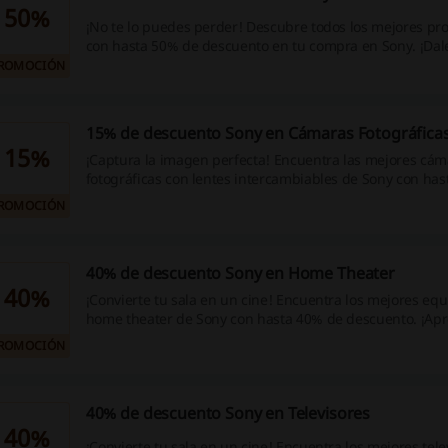
50%
¡No te lo puedes perder! Descubre todos los mejores pro
con hasta 50% de descuento en tu compra en Sony. ¡Dal
ROMOCIÓN
15% de descuento Sony en Cámaras Fotográfica
15%
¡Captura la imagen perfecta! Encuentra las mejores cám
fotográficas con lentes intercambiables de Sony con ha
descuento. ¡Aprovecha esta oportunidad!
ROMOCIÓN
40% de descuento Sony en Home Theater
40%
¡Convierte tu sala en un cine! Encuentra los mejores equ
home theater de Sony con hasta 40% de descuento. ¡Apr
oportunidad!
ROMOCIÓN
40% de descuento Sony en Televisores
40%
¡Convierte tu sala en un cine! Encuentra los mejores tel