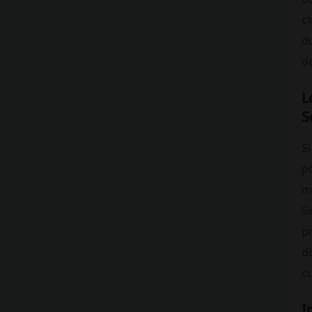
c
d
de
L
S
Si
p
me
S
p
d
c
I