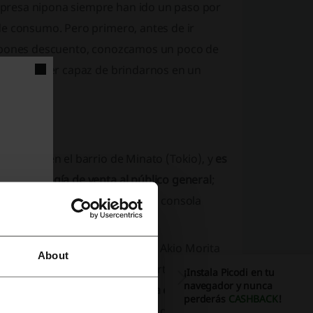
presa nipona siempre han ido un paso por
de consumo. Pero primero, antes de ir
cupones descuento, conozcamos un poco de
ue puede ser capaz de brindarnos en un
on sede en el barrio de Minato (Tokio), y
es
e tecnología de venta al público general
;
otografía, videojuegos para su consola
os de uso profesional.
 comandado por Masaru Ibuka y Akio Morita
About
eparaban radios y hacían convertidores de
¡Instala Picodi en tu
navegador y nunca
ero
no fue hasta 1958 cuando la compañía
perderás
CASHBACK
!
labra sonus (sonido en latín) y de la