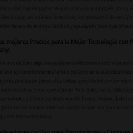
lásicos del mundo gamer según salen a la venta tales como
B
udes de que, en muchas ocasiones, los productos de ocio y e
trás de ese título impulsándolo y ayudando para que ofrezca
os mejores Precios para la Mejor Tecnología co
ony.
 se nos da bien algo, es ayudarte e informarte sobre las me
or eso te recomendamos la web de Sony en la cual dispones 
jores precios en productos varios, pero todos con un nexo ca
iempre tendrás items como Smart TV’s, auriculares, videoju
romociones y ofertas se renuevan de forma temporal, de 
ispondrás de nuevos items de cualquiera de sus gamas con de
upones descuento Sony.
ndicaciones de Uso para Promociones y Cupones