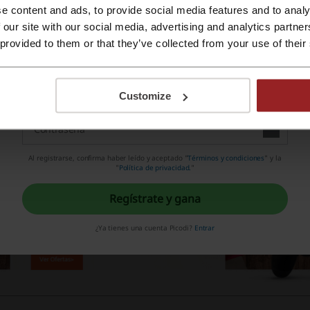
e content and ads, to provide social media features and to analy
presión sonny boy, la cual se usaba en japón para aquellas p
Regístrate con Apple ID
 our site with our social media, advertising and analytics partn
 provided to them or that they’ve collected from your use of their
Regístrate con el correo electrónico
Customize
Al registrarse, confirma haber leído y aceptado "
Términos y condiciones
" y la
"
Política de privacidad.
"
Regístrate y gana
¿Ya tienes una cuenta Picodi?
Entrar