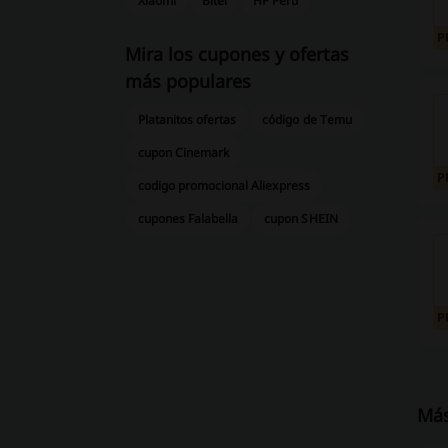
Xiaomi
Bitel
HP Peru
P
Mira los cupones y ofertas
más populares
Platanitos ofertas
código de Temu
cupon Cinemark
P
codigo promocional Aliexpress
cupones Falabella
cupon SHEIN
P
Más