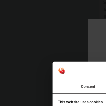
ú
d
d
s
fu
S
So
u
a
Pl
E
Consent
cu
o
This website uses cookies
d