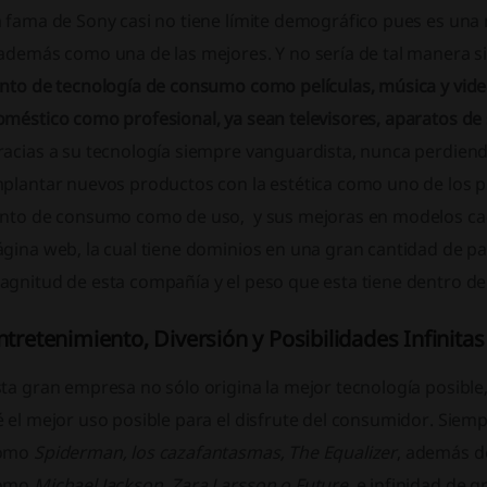
a fama de Sony casi no tiene límite demográfico pues es una
además como una de las mejores. Y no sería de tal manera si
anto de tecnología de consumo como películas, música y vid
méstico como profesional, ya sean televisores, aparatos de 
acias a su tecnología siempre vanguardista, nunca perdiendo
mplantar nuevos productos con la estética como uno de los p
anto de consumo como de uso, y sus mejoras en modelos ca
gina web, la cual tiene dominios en una gran cantidad de país
agnitud de esta compañía y el peso que esta tiene dentro d
ntretenimiento, Diversión y Posibilidades Infinitas
ta gran empresa no sólo origina la mejor tecnología posible
 el mejor uso posible para el disfrute del consumidor. Siem
omo
Spiderman, los cazafantasmas, The Equalizer
, además d
omo
Michael Jackson, Zara Larsson o Future
, e infinidad de 