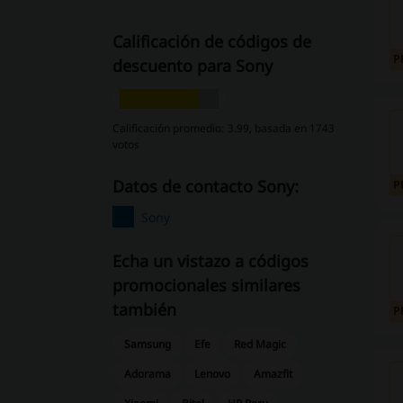
Calificación de códigos de
P
descuento para Sony
Calificación promedio: 3.99, basada en 1743
votos
Datos de contacto Sony:
P
Sony
Echa un vistazo a códigos
promocionales similares
también
P
Samsung
Efe
Red Magic
Adorama
Lenovo
Amazfit