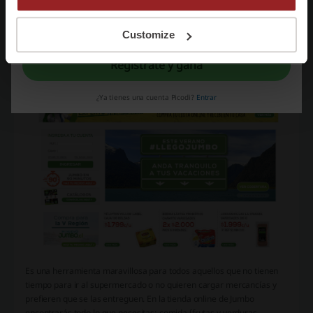
cuenta con una tienda online, donde podrás completar tu pedido
desde la tranquilidad de tu casa y esperar a que te lo entreguen en
Al registrarse, confirma haber leído y aceptado "
Términos y condiciones
" y la
el momento más adecuado para ti.
"
Política de privacidad.
"
Customize
Regístrate y gana
¿Ya tienes una cuenta Picodi?
Entrar
Es una herramienta maravillosa para todos aquellos que no tienen
tiempo para ir al supermercado o no quieren cargar mercancías y
prefieren que se las entreguen. En la tienda online de Jumbo
encontrarás todo lo que necesitas: comida (frutas y verduras,