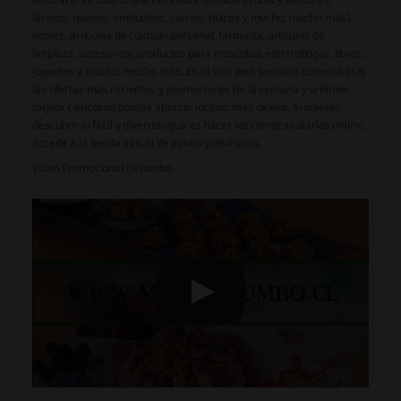
lácteos, quesos, embutidos, carnes, dulces y mucho, mucho más),
licores, artículos de cuidado personal, farmacia, artículos de
limpieza, accesorios, productos para mascotas, electrohogar, libros,
juguetes y mucho, mucho más. En el sitio web también comprobarás
las ofertas más recientes y promociones de la semana y si tienes
tarjeta Cencosud podrás ahorrar incluso más dinero. Si quieres
descubrir lo fácil y divertido que es hacer las compras diarias online,
accede a la tienda virtual de Jumbo y disfrútalo.
Video Promocional de Jumbo