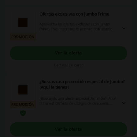
Ofertas exclusivas con Jumbo Prime
Aprovecha las ofertas exclusivas con Jumbo
Prime. Este programa te permite disfrutar de
códigos de descuento, promociones especiales
PROMOCIÓN
y reembolsos. ¡No esperes más, empieza a
ahorrar en tus compras online ahora!
Ver la oferta
Caduca: En curso
¿Buscas una promoción especial de Jumbo?
¡Aquí la tienes!
¿Buscando una oferta especial de Jumbo? ¡Aquí
la tienes! Disfruta de códigos de descuento,
PROMOCIÓN
promociones y reembolsos utilizando nuestra
web. ¡Aprovecha ya estas ventajas exclusivas
para compradores en línea!
Ver la oferta