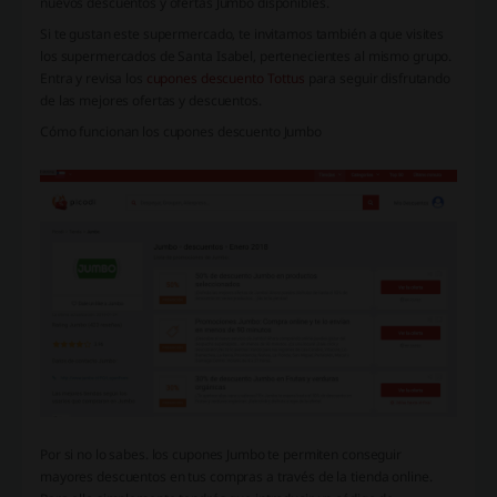
nuevos descuentos y ofertas Jumbo disponibles.
Si te gustan este supermercado, te invitamos también a que visites
los supermercados de Santa Isabel, pertenecientes al mismo grupo.
Entra y revisa los
cupones descuento Tottus
para seguir disfrutando
de las mejores ofertas y descuentos.
Cómo funcionan los cupones descuento Jumbo
Por si no lo sabes. los cupones Jumbo te permiten conseguir
mayores descuentos en tus compras a través de la tienda online.