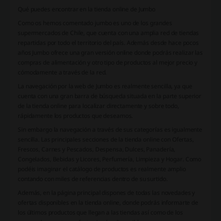
Qué puedes encontrar en la tienda online de Jumbo
Como os hemos comentado jumbo es uno de los grandes
supermercados de Chile, que cuenta con una amplia red de tiendas
repartidas por todo el territorio del país. Además desde hace pocos
años Jumbo ofrece una gran versión online donde podrás realizar las
compras de alimentación y otro tipo de productos al mejor precio y
cómodamente a través de la red.
La navegación por la web de Jumbo es realmente sencilla, ya que
cuenta con una gran barra de búsqueda situada en la parte superior
de la tienda online para localizar directamente y sobre todo,
rápidamente los productos que deseamos.
Sin embargo la navegación a través de sus categorías es igualmente
sencilla. Las principales secciones de la tienda online con Ofertas,
Frescos, Carnes y Pescados, Despensa, Dulces, Panadería,
Congelados, Bebidas y Licores, Perfumería, Limpieza y Hogar. Como
podéis imaginar el catálogo de productos es realmente amplio
contando con miles de referencias dentro de su surtido.
Además, en la página principal dispones de todas las novedades y
ofertas disponibles en la tienda online, donde podrás informarte de
los últimos productos que llegan a las tiendas así como de los