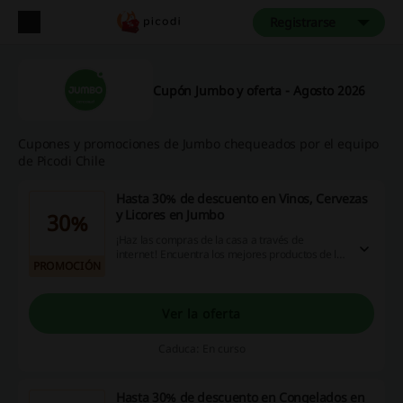
Registrarse
Cupón Jumbo y oferta - Agosto 2026
Cupones y promociones de Jumbo chequeados por el equipo
de Picodi Chile
Hasta 30% de descuento en Vinos, Cervezas
y Licores en Jumbo
30%
¡Haz las compras de la casa a través de
internet! Encuentra los mejores productos de la
PROMOCIÓN
categoría de vinos, cervezas y licores con hasta
30% de descuento en Jumbo. ¡Aprovecha esta
oportunidad!
Ver la oferta
Caduca: En curso
Hasta 30% de descuento en Congelados en