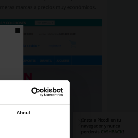
primeras marcas a precios muy económicos.
About
¡Instala Picodi en tu
navegador y nunca
perderás
CASHBACK
!