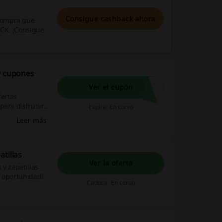
Consigue cashback ahora
 compra que
ACK. ¡Consigue
y cupones
Ver el cupón
fertas
para disfrutar
Expira: En curso
back en tus
Leer más
tillas
Ver la oferta
 y zapatillas
a oportunidad!
Caduca: En curso