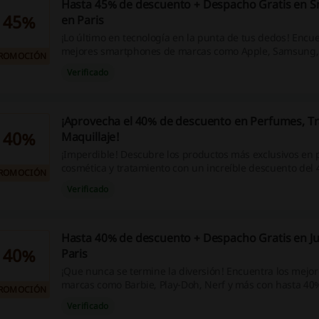
Hasta 45% de descuento + Despacho Gratis en 
45%
en Paris
¡Lo último en tecnología en la punta de tus dedos! Encue
mejores smartphones de marcas como Apple, Samsung, 
ROMOCIÓN
más con hasta 45% de descuento en Paris. Además, el d
Verificado
compras de $14.990 CLP o más será completamente grat
esta oportunidad!
¡Aprovecha el 40% de descuento en Perfumes, T
40%
Maquillaje!
¡Imperdible! Descubre los productos más exclusivos en 
cosmética y tratamiento con un increíble descuento del 
ROMOCIÓN
¡No dejes pasar esta magnífica oportunidad! Además, a
Verificado
ventajas de comprar online, como códigos de descuento
devoluciones en efectivo. ¡Actúa rápido y ahorra más!
Hasta 40% de descuento + Despacho Gratis en Ju
40%
Paris
¡Que nunca se termine la diversión! Encuentra los mejo
marcas como Barbie, Play-Doh, Nerf y más con hasta 40
ROMOCIÓN
en Paris. Además, el envío de tus compras de $14.990 C
Verificado
completamente gratis. ¡Aprovecha esta oportunidad!