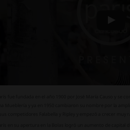
rís fue fundada en el año 1900 por José María Causo y se co
na Mueblería y ya en 1950 cambiaron su nombre por la amplia
 sus competidores Falabella y Ripley y empezó a crecer muy 
rís en su apertura en la Bolas logró un aumento de capital d