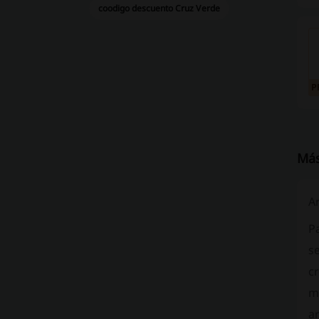
coodigo descuento Cruz Verde
P
Más
Ar
Pa
se
cr
m
a