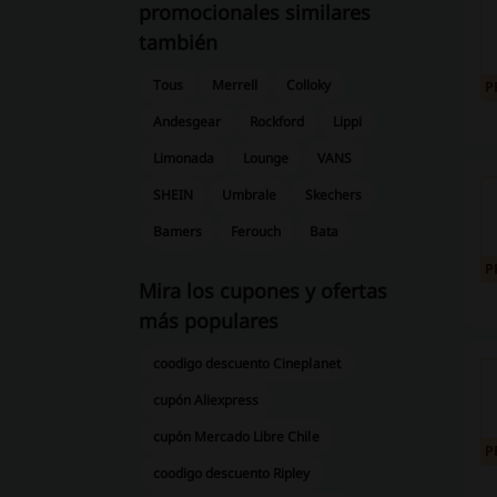
promocionales similares
también
Tous
Merrell
Colloky
P
Andesgear
Rockford
Lippi
Limonada
Lounge
VANS
SHEIN
Umbrale
Skechers
Bamers
Ferouch
Bata
P
Mira los cupones y ofertas
más populares
coodigo descuento Cineplanet
cupón Aliexpress
cupón Mercado Libre Chile
P
coodigo descuento Ripley