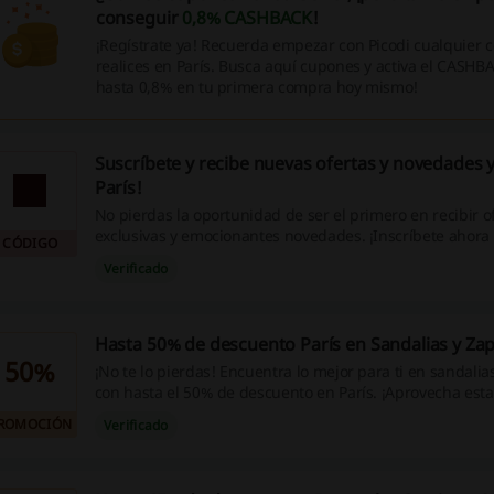
conseguir
0,8% CASHBACK
!
¡Regístrate ya! Recuerda empezar con Picodi cualquier
realices en París. Busca aquí cupones y activa el CASHB
hasta 0,8% en tu primera compra hoy mismo!
Suscríbete y recibe nuevas ofertas y novedades 
París!
No pierdas la oportunidad de ser el primero en recibir o
exclusivas y emocionantes novedades. ¡Inscríbete ahora 
CÓDIGO
de códigos de descuento, increíbles promociones y cash
Verificado
compras online!
Hasta 50% de descuento París en Sandalias y Zapa
50%
¡No te lo pierdas! Encuentra lo mejor para ti en sandalias
con hasta el 50% de descuento en París. ¡Aprovecha est
ROMOCIÓN
Verificado