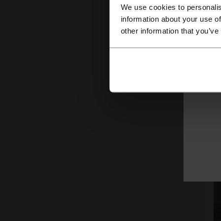
We use cookies to personalis
information about your use of
other information that you’ve
P
To
c
se
ha
c
D