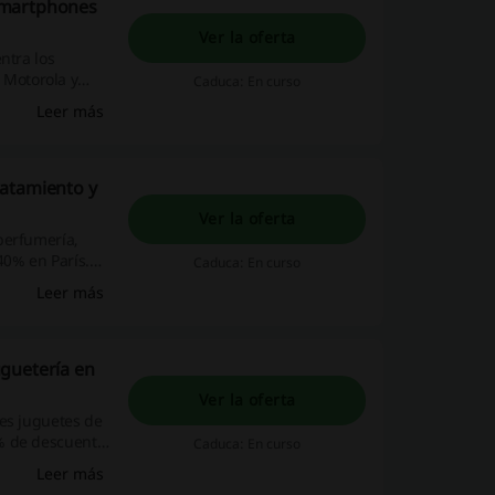
Smartphones
Ver la oferta
ntra los
Motorola y
Caduca: En curso
espacho de tus
Leer más
is. ¡Aprovecha
ratamiento y
Ver la oferta
perfumería,
40% en París.
Caduca: En curso
provecha las
Leer más
, promociones y
guetería en
Ver la oferta
res juguetes de
% de descuento
Caduca: En curso
LP o más será
Leer más