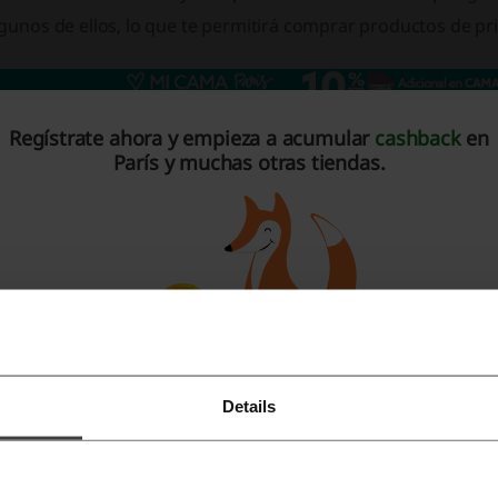
lgunos de ellos, lo que te permitirá comprar productos de 
Regístrate ahora y empieza a acumular
cashback
en
París y muchas otras tiendas.
Details
Regístrate con Facebook
Regístrate con Google