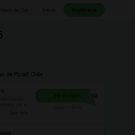
hback del Día
Entrar
Registrarse
6
o de Picodi Chile
ís
I10
Ver el cupón
eleccionados
clientes con el
Expira: 11-08-26
Leer más
puedes