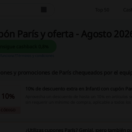
Top 50
Cas
ón París y oferta - Agosto 202
Consigue cashback 0,8%
funciona?
Términos y condiciones
ones y promociones de París chequeados por el equip
10% de descuento extra en Infanti con cupón Par
10%
Aprovecha un descuento de hasta un 10% en artículos s
sin requerir un mínimo de compra, aplicable a todos los 
cupón París.
CÓDIGO
¿Utilizas cupones París? Genial, ¡pero también 