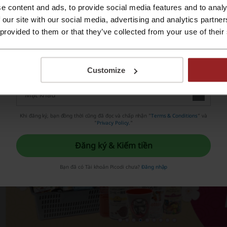
ượt tham quan và mua sắm mỗi tháng. Chính nhờ sự tin tưởn
e content and ads, to provide social media features and to analy
gười tiêu dùng Việt mà Aeon đã cho ra đời trang thương mại
Đăng ký với Apple ID
 our site with our social media, advertising and analytics partn
rang mua hàng trực tuyến số 1 Việt Nam.
 provided to them or that they’ve collected from your use of their
Đăng ký bằng e-mail
Customize
Khi đăng ký, bạn đồng thời cũng đã đọc và chấp nhận "
Terms & Conditions
” và
"
Privacy Policy.
"
Đăng ký & Kiếm tiền
Bạn đã có Tài khoản Picodi chưa?
Đăng nhập