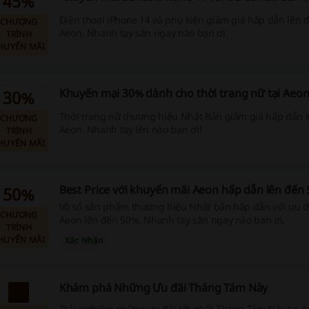
45%
Điện thoại iPhone 14 và phụ kiện giảm giá hấp dẫn lên 
CHƯƠNG
Aeon. Nhanh tay săn ngay nào bạn ơi.
TRÌNH
HUYẾN MÃI
Khuyến mại 30% dành cho thời trang nữ tại Aeon
30%
Thời trang nữ thương hiệu Nhật Bản giảm giá hấp dẫn l
CHƯƠNG
Aeon. Nhanh tay lên nào bạn ơi!
TRÌNH
HUYẾN MÃI
Best Price với khuyến mãi Aeon hấp dẫn lên đến
50%
Vô số sản phẩm thương hiệu Nhật bản hấp dẫn với ưu đ
CHƯƠNG
Aeon lên đến 50%. Nhanh tay săn ngay nào bạn ơi.
TRÌNH
HUYẾN MÃI
Xác Nhận
Khám phá Những Ưu đãi Tháng Tám Này
Trải nghiệm những ưu đãi tốt nhất Tháng Tám Này tại A