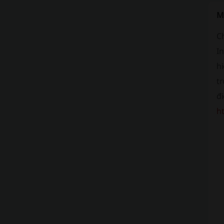
M
C
In
h
t
đi
h