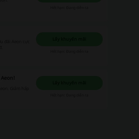
Hết hạn: Đang diễn ra
Lấy khuyến mãi
u đãi Aeon cực
đ.
Hết hạn: Đang diễn ra
 Aeon!
Lấy khuyến mãi
 Aeon. Giảm hấp
Hết hạn: Đang diễn ra