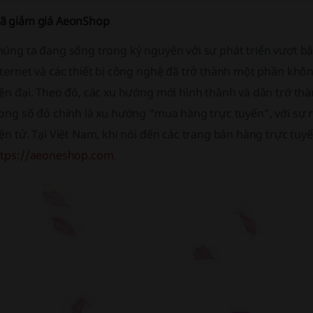
ã giảm giá AeonShop
húng ta đang sống trong kỷ nguyên với sự phát triển vượt bậ
ternet và các thiết bị công nghệ đã trở thành một phần khôn
iện đại. Theo đó, các xu hướng mới hình thành và dần trở t
rong số đó chính là xu hướng “mua hàng trực tuyến”, với sự 
ện tử. Tại Việt Nam, khi nói đến các trang bán hàng trực tu
ttps://aeoneshop.com
.