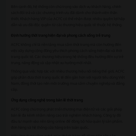
Bên cạnh đó, hệ thống còn chú trọng vào dịch vụ khách hàng, chính
sách đổi trả và các chương trình ưu đãi dành cho thành viên thân
thiết. Khách hàng VIP của ACFC có thể nhận được nhiều quyền lợi hấp
dẫn và ưu đãi độc quyền từ các thương hiệu quốc tế thuộc hệ thống.
Định hướng thời trang hiện đại và phong cách sống trẻ trung
ACFC không chỉ là nền tảng mua sắm thời trang mà còn hướng đến
việc xây dựng cộng đồng yêu thích phong cách sống hiện đại và thời
trang quốc tế. Các thương hiệu trong hệ thống đều hướng đến sự trẻ
trung, năng động và cập nhật xu hướng mới nhất.
Thông qua việc hợp tác với nhiều thương hiệu nổi tiếng thế giới, ACFC
góp phần đưa thời trang quốc tế đến gần hơn với người tiêu dùng Việt
Nam, đồng thời tạo nên môi trường mua sắm chuyên nghiệp và đẳng
cấp.
Ứng dụng công nghệ trong bán lẻ thời trang
ACFC cũng chú trọng phát triển thương mại điện tử và các giải pháp
bán lẻ đa kênh nhằm nâng cao trải nghiệm khách hàng. Công ty đã
đầu tư mạnh vào nền tảng online để đồng bộ hóa quản lý sản phẩm,
đơn hàng và hệ thống cửa hàng trên toàn quốc.
Việc ứng dụng công nghệ giúp khách hàng dễ dàng tiếp cận sản