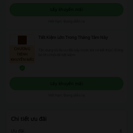
Lấy khuyến mãi
Hết hạn: Đang diễn ra
Tiết Kiệm Lớn Trong Tháng Tám Này
CHƯƠNG
Tận dụng tối đa ưu đãi này trước khi nó kết thúc! Đừng
TRÌNH
bỏ lỡ cơ hội để tiết kiệm.
KHUYẾN MÃI
Lấy khuyến mãi
Hết hạn: Đang diễn ra
Chi tiết ưu đãi
Ưu đãi
6