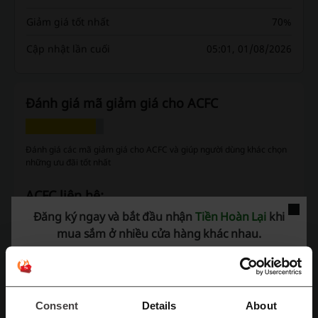
Giảm giá tốt nhất
70%
Cập nhật lần cuối
05:01, 01/08/2026
Đánh giá mã giảm giá cho ACFC
Đánh giá các mã giảm giá cho ACFC và giúp người dùng khác chọn
những ưu đãi tốt nhất
ACFC liên hệ:
Đăng ký ngay và bắt đầu nhận
Tiền Hoàn Lại
khi
ACFC
mua sắm ở nhiều cửa hàng khác nhau.
Kiểm tra mã khuyến mãi tương tự
CoolMate
Uniqlo
Crocs
Canifa
SHEIN
Elise
Charles & Keith
H&M
Puma
Hoàng Phúc
Consent
Details
About