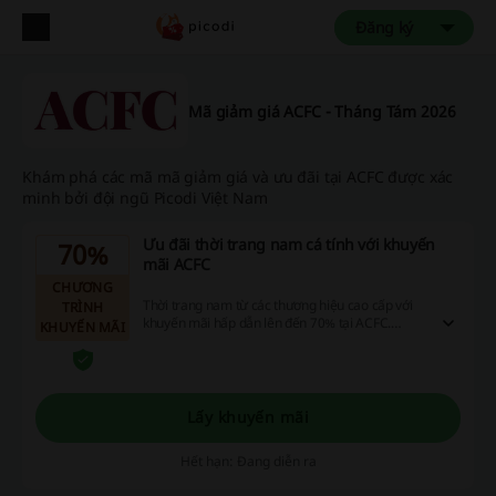
Đăng ký
Mã giảm giá ACFC - Tháng Tám 2026
Khám phá các mã mã giảm giá và ưu đãi tại ACFC được xác
minh bởi đội ngũ Picodi Việt Nam
Ưu đãi thời trang nam cá tính với khuyến
70%
mãi ACFC
CHƯƠNG
Thời trang nam từ các thương hiệu cao cấp với
TRÌNH
khuyến mãi hấp dẫn lên đến 70% tại ACFC.
KHUYẾN MÃI
Nhanh tay săn ngay nào bạn ơi.
Lấy khuyến mãi
Hết hạn: Đang diễn ra