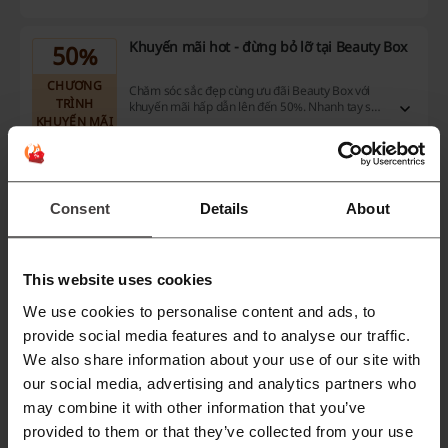
Khuyến mãi hot - đừng bỏ lỡ tại Beauty Box
50%
CHƯƠNG
Chăm sóc sắc đẹp cùng ưu đãi Beauty Box với
TRÌNH
khuyến mãi hấp dẫn lên đến 50%. Nhanh tay sở
KHUYẾN MÃI
hữu ngay nào bạn ơi.
Lấy khuyến mãi
Consent
Details
About
Hết hạn: Đang diễn ra
This website uses cookies
Khuyến mãi dành cho sản phẩm mới tại
50%
We use cookies to personalise content and ads, to
Beauty Box!
provide social media features and to analyse our traffic.
CHƯƠNG
Bst mỹ phẩm cao câp chính hãng mới cập bến tại
TRÌNH
We also share information about your use of our site with
Beauty Box! Click và khám phá ngay nào bạn ơi!
KHUYẾN MÃI
our social media, advertising and analytics partners who
may combine it with other information that you’ve
provided to them or that they’ve collected from your use