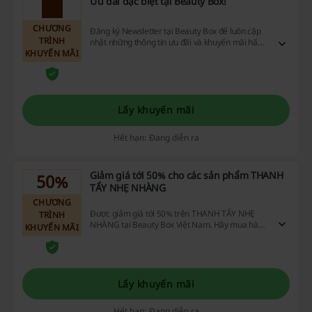
Ưu đãi đặc biệt tại Beauty Box!
CHƯƠNG
Đăng ký Newsletter tại Beauty Box để luôn cập
TRÌNH
nhật những thông tin ưu đãi và khuyến mãi hấp
KHUYẾN MÃI
dẫn nhất. Nhanh tay lên nào bạn ơi!
Lấy khuyến mãi
Hết hạn: Đang diễn ra
Giảm giá tới 50% cho các sản phẩm THANH
50%
TẨY NHẸ NHÀNG
CHƯƠNG
Được giảm giá tới 50% trên THANH TẨY NHẸ
TRÌNH
NHÀNG tại Beauty Box Việt Nam. Hãy mua hàng
KHUYẾN MÃI
và tiết kiệm lớn ngay bây giờ!
Lấy khuyến mãi
Hết hạn: Đang diễn ra