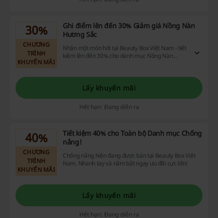
Ghi điểm lên đến 30% Giảm giá Nồng Nàn
30%
Hương Sắc
CHƯƠNG
Nhận một món hời tại Beauty Box Việt Nam - tiết
TRÌNH
kiệm lên đến 30% cho danh mục Nồng Nàn
KHUYẾN MÃI
Hương Sắc. Tận hưởng thỏa thuận tuyệt vời!
Lấy khuyến mãi
Hết hạn: Đang diễn ra
Tiết kiệm 40% cho Toàn bộ Danh mục Chống
40%
nắng!
CHƯƠNG
Chống nắng hiện đang được bán tại Beauty Box Việt
TRÌNH
Nam. Nhanh tay và nắm bắt ngay ưu đãi cực lớn!
KHUYẾN MÃI
Lấy khuyến mãi
Hết hạn: Đang diễn ra