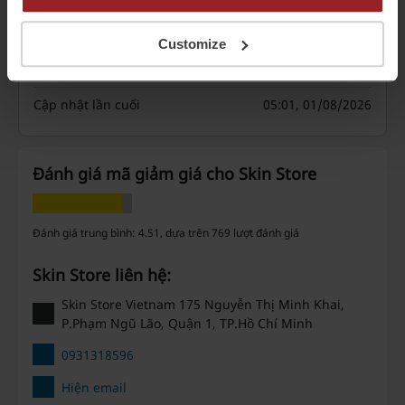
Ưu đãi
7
Customize
Giảm giá tốt nhất
50%
Cập nhật lần cuối
05:01, 01/08/2026
Đánh giá mã giảm giá cho Skin Store
Đánh giá trung bình: 4.51, dựa trên 769 lượt đánh giá
Skin Store liên hệ:
Skin Store Vietnam 175 Nguyễn Thị Minh Khai,
P.Phạm Ngũ Lão, Quận 1, TP.Hồ Chí Minh
0931318596‬
Hiện email