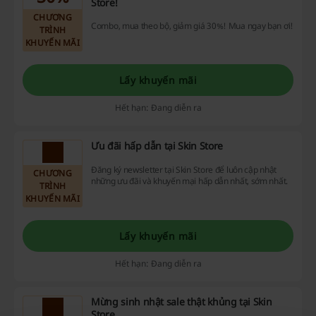
Store!
CHƯƠNG
Combo, mua theo bộ, giảm giá 30%! Mua ngay bạn ơi!
TRÌNH
KHUYẾN MÃI
Lấy khuyến mãi
Hết hạn: Đang diễn ra
Ưu đãi hấp dẫn tại Skin Store
Đăng ký newsletter tại Skin Store để luôn cập nhật
CHƯƠNG
những ưu đãi và khuyến mại hấp dẫn nhất, sớm nhất.
TRÌNH
KHUYẾN MÃI
Lấy khuyến mãi
Hết hạn: Đang diễn ra
Mừng sinh nhật sale thật khủng tại Skin
Store