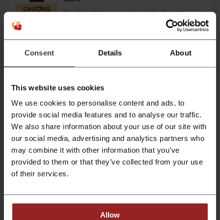
CHƯƠNG
Sản phẩm chăm sóc da giảm giá hấp dẫn với ưu
TRÌNH
đãi hấp dẫn lên đến 50% tại Skin Store, nhanh
KHUYẾN MÃI
tay săn ngay nào bạn ơi.
Lấy khuyến mãi
Consent
Details
About
Hết hạn: Đang diễn ra
This website uses cookies
Gói Tháng Tám | Tiết Kiệm Lớn Hôm Nay!
We use cookies to personalise content and ads, to
provide social media features and to analyse our traffic.
Duyệt qua những giao dịch tuyệt vời tại Skin Store và
CHƯƠNG
tiết kiệm lớn ngay hôm nay!
TRÌNH
We also share information about your use of our site with
KHUYẾN MÃI
our social media, advertising and analytics partners who
may combine it with other information that you’ve
Lấy khuyến mãi
provided to them or that they’ve collected from your use
of their services.
Hết hạn: Đang diễn ra
Allow
Chi tiết ưu đãi