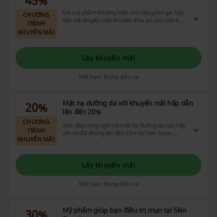
45%
Set mỹ phẩm thương hiệu cao cấp giảm giá hấp
CHƯƠNG
dẫn với khuyến mãi lên đến 45% tại Skin Store.
TRÌNH
Nhanh tay săn ngay nào bạn ơi.
KHUYẾN MÃI
Lấy khuyến mãi
Hết hạn: Đang diễn ra
Mặt nạ dưỡng da với khuyến mãi hấp dẫn
20%
lên đến 20%
CHƯƠNG
Xinh đẹp rạng ngời với mặt nạ dưỡng da cao cấp
TRÌNH
với ưu đãi khủng lên đến 20% tại Skin Store.
KHUYẾN MÃI
Nhanh tay săn ngay nào bạn ơi.
Lấy khuyến mãi
Hết hạn: Đang diễn ra
Mỹ phẩm giúp bạn điều trị mụn tại Skin
30%