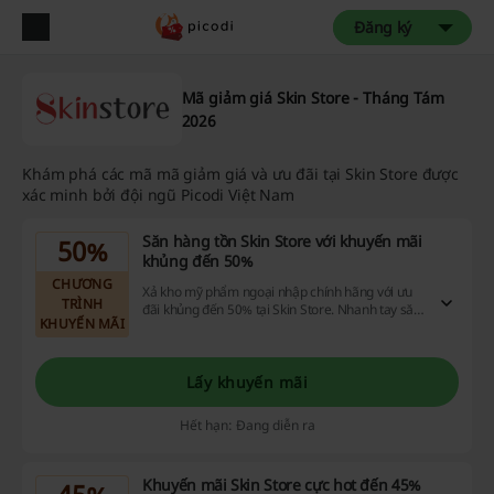
Đăng ký
Mã giảm giá Skin Store - Tháng Tám
2026
Khám phá các mã mã giảm giá và ưu đãi tại Skin Store được
xác minh bởi đội ngũ Picodi Việt Nam
Săn hàng tồn Skin Store với khuyến mãi
50%
khủng đến 50%
CHƯƠNG
Xả kho mỹ phẩm ngoại nhập chính hãng với ưu
TRÌNH
đãi khủng đến 50% tại Skin Store. Nhanh tay săn
KHUYẾN MÃI
ngay nào bạn ơi.
Lấy khuyến mãi
Hết hạn: Đang diễn ra
Khuyến mãi Skin Store cực hot đến 45%