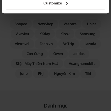
Bạn có thể tiết kiệm tiền cho mỗi lần mua sắm - với bất kỳ
Customize
hình thức mua sắm nào!
Shopee
NewShop
Vascara
Unica
Vivavivu
KKday
Klook
Samsung
Vietravel
Fado.vn
VnTrip
Lazada
Con Cưng
Owen
adidas
Điện Máy Thiên Nam Hoà
Hoanghamobile
Juno
PNJ
Nguyễn Kim
Tiki
Danh mục