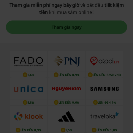
Tham gia miễn phí ngay bây giờ
và bắt đầu
tiết kiệm
tiền
khi mua sắm online!
Tham gia ngay
1,6%
LÊN ĐẾN 0,9%
LÊN ĐẾN 6250 VND
8,8%
LÊN ĐẾN 0,6%
LÊN ĐẾN 1%
LÊN ĐẾN 0,9%
1,5%
LÊN ĐẾN 1,8%