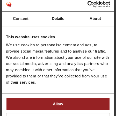
Lan
Dũng
Ứng dụng phiếu giảm giá tự động này
Nó hoạt động thật tuy
Consent
Details
About
thật Tuyệt Vời!! Việc tìm kiếm mã giảm
kiệm được rất nhiều
giá chưa bao giờ dễ dàng đến thế. Quá
này Tôi muốn giới t
Hài Lòng!
This website uses cookies
We use cookies to personalise content and ads, to
provide social media features and to analyse our traffic.
We also share information about your use of our site with
our social media, advertising and analytics partners who
may combine it with other information that you’ve
Tham gia ngay
provided to them or that they’ve collected from your use
of their services.
Allow
Cửa hàng nổi bật