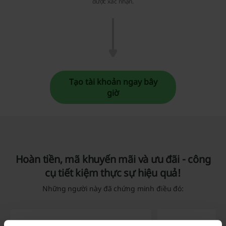
được xác nhận.
Tạo tài khoản ngay bây
giờ
Hoàn tiền, mã khuyến mãi và ưu đãi - công
cụ tiết kiệm thực sự hiệu quả!
Những người này đã chứng minh điều đó: