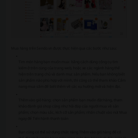
Mua hàng trên Sendo.vn được thực hiện qua các bước như sau:
Tìm món hàng bạn muốn mua: bằng cách dùng công cụ tìm
kiếm ở trên cùng của trang web, hoặc xe các ngành hàng thể
hiện trên trang chủ và danh mục sản phẩm. Nếu bạn không biết
sản phẩm nào phù hợp với mình, thì cũng có thể tham khảo Cẩm
nang mua sắm để biết thêm về các xu hướng mới và hiện đại.
Thêm vào giỏ hàng: chọn sản phẩm bạn muốn đặt hàng, tham
khảo đánh giá shop cũng như hỏi đáp của người mua về sản
phẩm; chọn màu sắc, kích cỡ sản phẩm; nhấn chuột vào nút Mua
ngay để Tiến hành thanh toán
Bạn cũng có thể sử dụng chức năng Thêm vào giỏ hàng để có