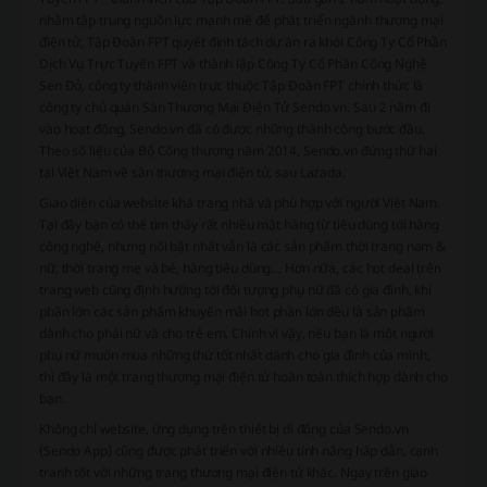
nhằm tập trung nguồn lực mạnh mẽ để phát triển ngành thương mại
điện tử, Tập Đoàn FPT quyết định tách dự án ra khỏi Công Ty Cổ Phần
Dịch Vụ Trực Tuyến FPT và thành lập Công Ty Cổ Phần Công Nghệ
Sen Đỏ, công ty thành viên trực thuộc Tập Đoàn FPT chính thức là
công ty chủ quản Sàn Thương Mại Điện Tử Sendo.vn. Sau 2 năm đi
vào hoạt động, Sendo.vn đã có được những thành công bước đầu.
Theo số liệu của Bộ Công thương năm 2014, Sendo.vn đứng thứ hai
tại Việt Nam về sàn thương mại điện tử, sau Lazada.
Giao diện của website khá trang nhã và phù hợp với người Việt Nam.
Tại đây bạn có thể tìm thấy rất nhiều mặt hàng từ tiêu dùng tới hàng
công nghệ, nhưng nổi bật nhất vẫn là các sản phẩm thời trang nam &
nữ, thời trang mẹ và bé, hàng tiêu dùng… Hơn nữa, các hot deal trên
trang web cũng định hướng tới đối tượng phụ nữ đã có gia đình, khi
phần lớn các sản phẩm khuyến mãi hot phần lớn đều là sản phẩm
dành cho phái nữ và cho trẻ em. Chính vì vậy, nếu bạn là một người
phụ nữ muốn mua những thứ tốt nhất dành cho gia đình của mình,
thì đây là một trang thương mại điện tử hoàn toàn thích hợp dành cho
bạn.
Không chỉ website, ứng dụng trên thiết bị di động của Sendo.vn
(Sendo App) cũng được phát triển với nhiều tính năng hấp dẫn, cạnh
tranh tốt với những trang thương mại điện tử khác. Ngay trên giao