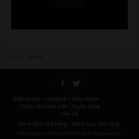
Sendo
Picodi
Điều khoản - cashback
Điều khoản
Chính sách bảo mật
Tuyển dụng
Liên hệ
Danh sách cửa hàng
Danh mục cửa hàng
Tải ứng dụng Picodi trên thiết bị di động của bạn