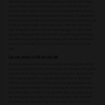
diện chính của ứng dụng Sendo, người dùng có thể tìm kiếm bằng
giọng nói bằng cách chọn vào biểu tượng microphone ngay trên
thanh tìm kiếm, hoặc có thể kích hoạt tính năng quét QR Code ở góc
trên bên phải ứng dụng để tìm sản phẩm thông qua ST code. Đây là
những tính năng nổi bật mà chỉ khi dùng smartphone người dùng mới
có thể trải nghiệm được. Khách hàng cũng có thể nhận hỗ trợ trực
tuyến bằng cách chat trực tiếp với cửa hàng ngay trên app. Sendo
App cho phép người dùng theo dõi tình trạng đặt hàng và đơn hàng
của mình trong suốt quá trình vận chuyển. Hơn thế nữa, bạn còn có
thể nhận được ưu đãi 10% trên giá trị hóa đơn khi sử dụng Sendo
App.
Các sản phẩm và đối tác liên kết
Với định hướng trở thành một sàn giao dịch thương mại điện tử tiên
phong của Việt Nam đi theo mô hình ebay.com, Sendo.vn không theo
đuổi liên kết với những thương hiệu lớn và tiếng tăm, mà tạo ra một
môi trường trung gian là nơi gặp gỡ giữa người bán và người mua.
Mỗi chủ shop sẽ đăng ký thành lập gian hàng, đăng thông tin mặt
hàng để giúp khách hàng lựa chọn. Hiện nay đã có trên 3000 shop
được thành lập tại Sendo.vn. Tuy vậy, phần đông các shop cũng sẽ
bán những mặt hàng có tên tuổi, bởi vậy bạn hoàn toàn có thể tìm
thấy những nhãn hiệu nổi tiếng như PNJ, Lego, Chanel, Lancome…