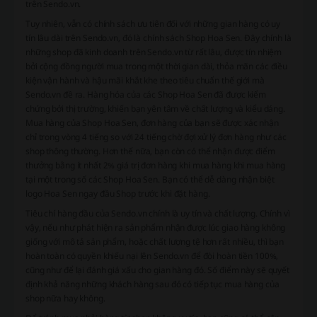
trên Sendo.vn.
Tuy nhiên, vẫn có chính sách ưu tiên đối với những gian hàng có uy
tín lâu dài trên Sendo.vn, đó là chính sách Shop Hoa Sen. Đây chính là
những shop đã kinh doanh trên Sendo.vn từ rất lâu, được tín nhiệm
bởi cộng đồng người mua trong một thời gian dài, thỏa mãn các điều
kiện vận hành và hậu mãi khắt khe theo tiêu chuẩn thế giới mà
Sendo.vn đề ra. Hàng hóa của các Shop Hoa Sen đã được kiểm
chứng bởi thị trường, khiến bạn yên tâm về chất lượng và kiểu dáng.
Mua hàng của Shop Hoa Sen, đơn hàng của bạn sẽ được xác nhận
chỉ trong vòng 4 tiếng so với 24 tiếng chờ đợi xử lý đơn hàng như các
shop thông thường. Hơn thế nữa, bạn còn có thể nhận được điểm
thưởng bằng ít nhất 2% giá trị đơn hàng khi mua hàng khi mua hàng
tại một trong số các Shop Hoa Sen. Bạn có thể dễ dàng nhận biệt
logo Hoa Sen ngay đầu Shop trước khi đặt hàng.
Tiêu chí hàng đầu của Sendo.vn chính là uy tín và chất lượng. Chính vì
vậy, nếu như phát hiện ra sản phẩm nhận được lúc giao hàng không
giống với mô tả sản phẩm, hoặc chất lượng tệ hơn rất nhiều, thì bạn
hoàn toàn có quyền khiếu nại lên Sendo.vn để đòi hoàn tiền 100%,
cũng như để lại đánh giá xấu cho gian hàng đó. Số điểm này sẽ quyết
định khả năng những khách hàng sau đó có tiếp tục mua hàng của
shop nữa hay không.