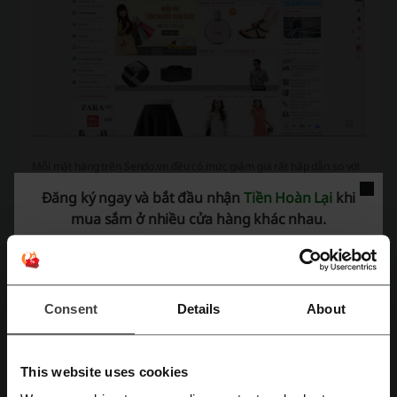
Mỗi mặt hàng trên Sendo.vn đều có mức giảm giá rất hấp dẫn so với
giá thị trường, với mức giảm từ 20% tới 50% đối với mỗi sản phẩm,
Đăng ký ngay và bắt đầu nhận
Tiền Hoàn Lại
khi
nhất là các sản phẩm quần áo. Hơn nữa, ngay trên phần tìm kiếm
mua sắm ở nhiều cửa hàng khác nhau.
sản phẩm cũng cho bạn chọn tìm sản phẩm theo mức khuyến mãi
2%, 5% hay 10%. Bên cạnh đó là các chức năng tìm kiếm khá lạ lẫm
so với các trang web khác: tìm kiếm trang phục theo màu sắc, theo
bộ hoặc từng chiếc, theo kích cỡ trang phục… phù hợp với đặc thù
trang web chuyên về trang phục và hàng tiêu dùng.
Consent
Details
About
Với hàng hóa mang tính cạnh tranh theo sở thích người tiêu dùng hơn
là vì thương hiệu như ở đây, các Shop không có thương hiệu nổi bật
nhưng lại có chất lượng tốt hoàn toàn có thể đến với người tiêu dùng.
bên cạnh các tiêu chí để xem xét uy tín shop kể trên, bạn cũng có thể
This website uses cookies
liên hệ trực tiếp với shop thông qua số điện thoại của chủ Shop được