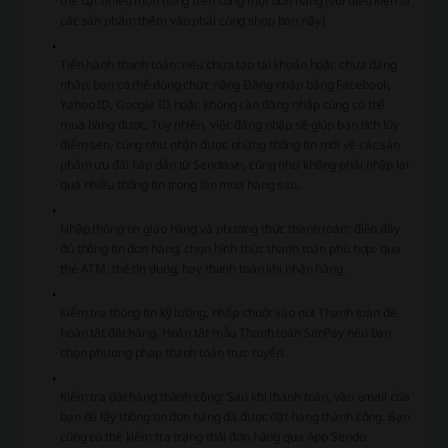
thể đặt nhiều món hàng trên cùng một đơn hàng (với điều kiện là
các sản phẩm thêm vào phải cùng shop ban nãy)
Tiến hành thanh toán: nếu chưa tạo tài khoản hoặc chưa đăng
nhập, bạn có thể dùng chức năng Đăng nhập bằng Facebook,
Yahoo ID, Google ID hoặc không cần đăng nhập cũng có thể
mua hàng được. Tuy nhiên, việc đăng nhập sẽ giúp bạn tích lũy
điểm sen, cũng như nhận được những thông tin mới về các sản
phẩm ưu đãi hấp dẫn từ Sendo.vn, cũng như không phải nhập lại
quá nhiều thông tin trong lần mua hàng sau.
Nhập thông tin giao hàng và phương thức thanh toán: điền đầy
đủ thông tin đơn hàng, chọn hình thức thanh toán phù hợp: qua
thẻ ATM, thẻ tín dụng, hay thanh toán khi nhận hàng.
Kiểm tra thông tin kỹ lưỡng, nhấp chuột vào nút Thanh toán để
hoàn tất đặt hàng. Hoàn tất mẫu Thanh toán SenPay nếu bạn
chọn phương pháp thanh toán trực tuyến.
Kiểm tra đặt hàng thành công: Sau khi thanh toán, vào email của
bạn để lấy thông tin đơn hàng đã đươc đặt hàng thành công. Bạn
cũng có thể kiểm tra trạng thái đơn hàng qua App Sendo