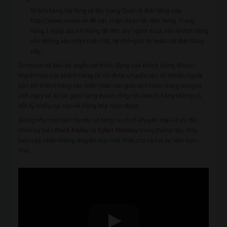
Khách hàng hài lòng và lên trang Quản lý đơn hàng của
http://www.sendo.vn để xác nhận Hoàn tất đơn hàng. Trong
vòng 3 ngày sau khi hàng đã đến tay người mua, nếu khách hàng
vẫn không xác nhận hoàn tất, hệ thống sẽ tự hoàn tất đơn hàng
này.
Sendo.vn sẽ bảo vệ quyền lợi chính đáng của khách hàng. Khoản
thanh toán của khách hàng sẽ chỉ được chuyển vào tài khoản người
bán khi khách hàng xác nhận hoàn tất giao dịch hoặc trong vòng từ
24h ngày kể từ lúc giao hàng thành công nếu khách hàng không có
bất kỳ khiếu nại nào về hàng hóa nhận được.
Giống như mọi năm Sendo sẽ tung ra vô số khuyến mại và ưu đãi
nhân sự kiện
Black Friday
và
Cyber Monday
trong tháng này. Hãy
luôn cập nhật những khuyến mại mới nhất cho cả hai sự kiện bạn
nhé.