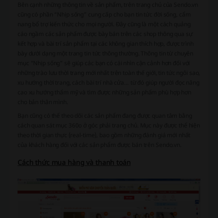
Bên cạnh những thông tin về sản phẩm, trên trang chủ của Sendo.vn
cũng có phần “Nhịp sống” cung cấp cho bạn tin tức đời sống, cẩm
nang bổ trợ kiến thức cho mọi người. Đây cũng là một cách quảng
cáo ngầm các sản phẩm được bày bán trên các shop thông qua sự
kết hợp và bài trí sản phẩm tại các không gian thích hợp, được trình
bày dưới dạng một trang tin tức thông thường. Thông tin từ chuyên
mục “Nhịp sống” sẽ giúp các bạn có cái nhìn cận cảnh hơn đối với
những trào lưu thời trang mới nhất trên toàn thế giới, tin tức ngôi sao,
xu hướng thời trang, cách bài trí nhà cửa… từ đó giúp người đọc nâng
cao xu hướng thẩm mỹ và tìm được những sản phẩm phù hợp hơn
cho bản thân mình.
Bạn cũng có thể theo dõi các sản phẩm đang được quan tâm bằng
cách quan sát mục 360o ở góc phải trang chủ. Mục này được thể hiện
theo thời gian thực (real-time), bao gồm những đánh giá mới nhất
của khách hàng đối với các sản phẩm được bán trên Sendo.vn.
Cách thức mua hàng và thanh toán