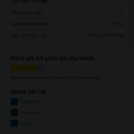
Chi tiết ưu đãi
Mã khuyến mãi
3
Giảm giá tốt nhất
50%
Cập nhật lần cuối
05:01, 01/08/2026
Đánh giá mã giảm giá cho Sendo
Đánh giá trung bình: 4.01, dựa trên 3066 lượt đánh giá
Sendo liên hệ:
19006000
Hiện email
Sendo