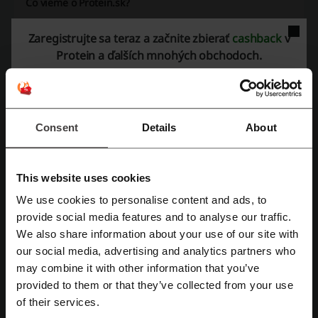
Čo vieme o Protein.sk?
Protein.sk
je špecializovaný eshop zameraný na doplnky výživy pre
Zaregistrujte sa teraz a začnite zbierať
cashback
v
športovcov a kulturistov. Ponúka široký sortiment produktov vrátane
proteínov, aminokyselín, kreatínu, predtréningových pump a
Protein a ďalších mnohých obchodoch.
spaľovačov tukov.
Hlavné kategórie produktov
:
Proteíny:
Rôzne druhy, vrátane syrovátkových (whey) proteínov,
kreatínu s rôznymi prídavnými látkami na podporu rastu svalovej
Consent
Details
About
hmoty a regenerácie.
Aminokyseliny:
Podpora regenerácie svalov a prevencia
svalového katabolizmu.
Kreatín:
Zvýšenie výkonnosti a podpora rastu svalov.
This website uses cookies
Predtréningové pump:
Doplnky na zvýšenie energie a výkonnosti
We use cookies to personalise content and ads, to
pri tréningu.
Zaregistrujte sa pomocou Facebooku
provide social media features and to analyse our traffic.
Gainery:
Na zvýšenie hmotnosti, príjem vyšších množstiev kalórií
a sacharidov.
We also share information about your use of our site with
Kĺbová výživa:
Na podporu a regeneráciu kĺbov a väzív.
our social media, advertising and analytics partners who
Zaregistrujte sa cez Google
Spaľovače tukov:
Pomoc pri redukcii telesného tuku.
may combine it with other information that you’ve
Služby zákazníkom
:
provided to them or that they’ve collected from your use
Zaregistrujte sa cez e-mail
Profesionálne odborné poradenstvo
of their services.