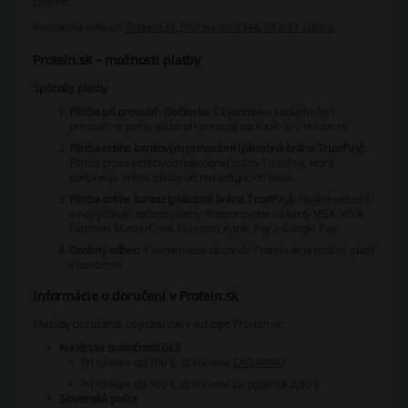
zmeniť.
Kontaktná adresa:
Protein.sk, Pod lesom 1346, 059 71 Ľubica
Protein.sk – možnosti platby
Spôsoby platby
Platba pri prevzatí - Dobierka:
Objednávku zaplatíte (pri
prevzatí na pošte alebo pri prevzatí od kuriéra) v hotovosti.
Platba online bankovým prevodom (platobná brána TrustPay):
Platba prostredníctvom platobnej brány TrustPay, ktorá
podporuje online platby od nasledujúcich bánk.
Platba online kartou (platobná brána TrustPay):
Najjednoduchší
a najrýchlejší spôsob platby. Podporované sú karty VISA, VISA
Electron, MasterCard, Maestro, Apple Pay a Google Pay.
Osobný odber:
V kamennom obchode Protein.sk je možné platiť
v hotovosti.
Informácie o doručení v Protein.sk
Metódy doručenia objednávok v eshope Protein.sk:
Kuriérska spoločnosť GLS
Pri nákupe od 100 €: doručenie
ZADARMO
Pri nákupe do 100 €: doručenie za poplatok 2,90 €
Slovenská pošta