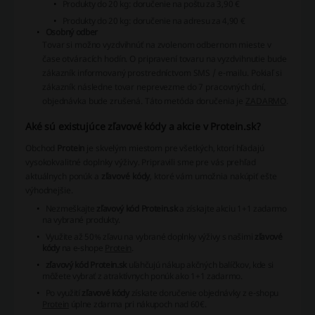
Produkty do 20 kg: doručenie na poštu za 3,90 €
Produkty do 20 kg: doručenie na adresu za 4,90 €
Osobný odber
Tovar si možno vyzdvihnúť na zvolenom odbernom mieste v
čase otváracích hodín. O pripravení tovaru na vyzdvihnutie bude
zákazník informovaný prostredníctvom SMS / e-mailu. Pokiaľ si
zákazník následne tovar neprevezme do 7 pracovných dní,
objednávka bude zrušená. Táto metóda doručenia je
ZADARMO
.
Aké sú existujúce zľavové kódy a akcie v Protein.sk?
Obchod
Protein
je skvelým miestom pre všetkých, ktorí hľadajú
vysokokvalitné doplnky výživy. Pripravili sme pre vás prehľad
aktuálnych ponúk a
zľavové kódy
, ktoré vám umožnia nakúpiť ešte
výhodnejšie.
Nezmeškajte
zľavový kód Protein.sk
a získajte akciu 1+1 zadarmo
na vybrané produkty.
Využite až 50% zľavu na vybrané doplnky výživy s našimi
zľavové
kódy
na e-shope
Protein
.
zľavový kód Protein.sk
uľahčujú nákup akčných balíčkov, kde si
môžete vybrať z atraktívnych ponúk ako 1+1 zadarmo.
Po využití
zľavové kódy
získate doručenie objednávky z e-shopu
Protein
úplne zdarma pri nákupoch nad 60€.