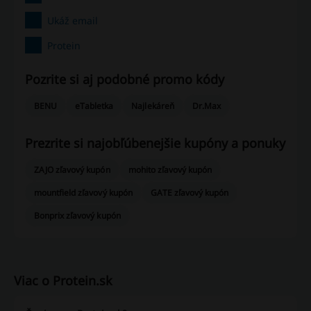
Ukáž email
Protein
Pozrite si aj podobné promo kódy
BENU
eTabletka
Najlekáreň
Dr.Max
Prezrite si najobľúbenejšie kupóny a ponuky
ZAJO zľavový kupón
mohito zľavový kupón
mountfield zľavový kupón
GATE zľavový kupón
Bonprix zľavový kupón
Viac o Protein.sk