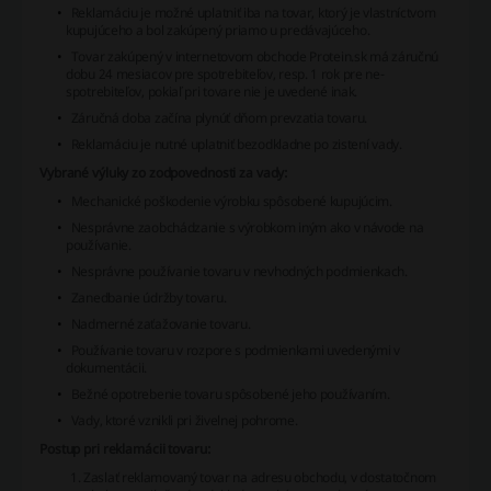
Reklamáciu je možné uplatniť iba na tovar, ktorý je vlastníctvom
kupujúceho a bol zakúpený priamo u predávajúceho.
Tovar zakúpený v internetovom obchode
Protein.sk
má záručnú
dobu 24 mesiacov pre spotrebiteľov, resp. 1 rok pre ne-
spotrebiteľov, pokiaľ pri tovare nie je uvedené inak.
Záručná doba začína plynúť dňom prevzatia tovaru.
Reklamáciu je nutné uplatniť bezodkladne po zistení vady.
Vybrané výluky zo zodpovednosti za vady:
Mechanické poškodenie výrobku spôsobené kupujúcim.
Nesprávne zaobchádzanie s výrobkom iným ako v návode na
používanie.
Nesprávne používanie tovaru v nevhodných podmienkach.
Zanedbanie údržby tovaru.
Nadmerné zaťažovanie tovaru.
Používanie tovaru v rozpore s podmienkami uvedenými v
dokumentácii.
Bežné opotrebenie tovaru spôsobené jeho používaním.
Vady, ktoré vznikli pri živelnej pohrome.
Postup pri reklamácii tovaru:
Zaslať reklamovaný tovar na adresu obchodu, v dostatočnom