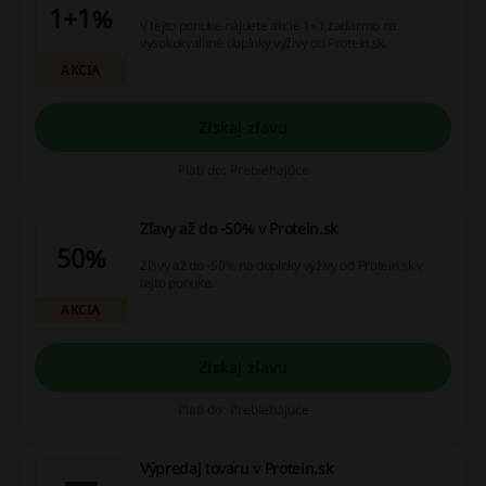
1+1%
V tejto ponuke nájdete akcie 1+1 zadarmo na
vysokokvalitné doplnky výživy od Protein.sk.
AKCIA
Získaj zľavu
Platí do: Prebiehajúce
Zľavy až do -50% v Protein.sk
50%
Zľavy až do -50% na doplnky výživy od Protein.sk v
tejto ponuke.
AKCIA
Získaj zľavu
Platí do: Prebiehajúce
Výpredaj tovaru v Protein.sk