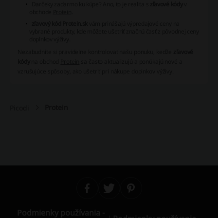
Darčeky zadarmo ku kúpe? Ano, to je realita s
zľavové kódy
v
obchode
Protein
.
zľavový kód Protein.sk
vám prinášajú výpredajové ceny na
vybrané produkty, kde môžete ušetriť značnú časť z pôvodnej ceny
doplnkov výživy.
Nezabudnite si pravidelne kontrolovať našu ponuku, keďže
zľavové
kódy
na obchod
Protein
sa často aktualizujú a ponúkajú nové a
vzrušujúce spôsoby, ako ušetriť pri nákupe doplnkov výživy.
Protein
Picodi
Podmienky používania -