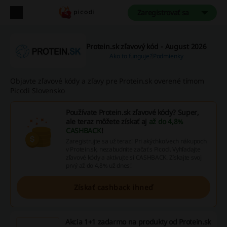
Zaregistrovať sa
Protein.sk zľavový kód - August 2026
Ako to funguje?
Podmienky
Objavte zľavové kódy a zľavy pre Protein.sk overené tímom
Picodi Slovensko
Používate Protein.sk zľavové kódy? Super,
ale teraz môžete získať aj
až do 4,8%
CASHBACK
!
Zaregistrujte sa už teraz! Pri akýchkoľvech nákupoch
v Protein.sk, nezabudnite začať s Picodi. Vyhľadajte
zľavové kódy a aktivujte si CASHBACK. Získajte svoj
prvý až do 4,8% už dnes!
Získať cashback ihneď
Akcia 1+1 zadarmo na produkty od Protein.sk