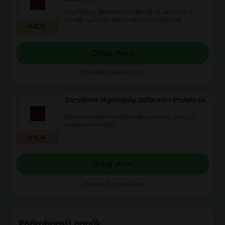
K vybraným produktom z podstránky po prekliku
získate zadarmo skvelý darček od Protein.sk.
AKCIA
Získaj zľavu
Platí do: Prebiehajúce
Doručenie objednávky zadarmo v Protein.sk
Doručenie objednaného tovaru zadarmo platí pri
nákupoch nad 60€.
AKCIA
Získaj zľavu
Platí do: Prebiehajúce
Podrobnosti ponúk