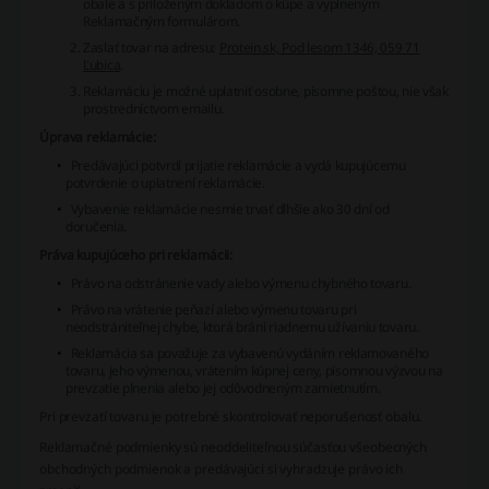
obale a s priloženým dokladom o kúpe a vyplneným
Reklamačným formulárom.
Zaslať tovar na adresu:
Protein.sk, Pod lesom 1346, 059 71
Ľubica
.
Reklamáciu je možné uplatniť osobne, písomne poštou, nie však
prostredníctvom emailu.
Úprava reklamácie:
Predávajúci potvrdí prijatie reklamácie a vydá kupujúcemu
potvrdenie o uplatnení reklamácie.
Vybavenie reklamácie nesmie trvať dlhšie ako 30 dní od
doručenia.
Práva kupujúceho pri reklamácii:
Právo na odstránenie vady alebo výmenu chybného tovaru.
Právo na vrátenie peňazí alebo výmenu tovaru pri
neodstrániteľnej chybe, ktorá bráni riadnemu užívaniu tovaru.
Reklamácia sa považuje za vybavenú vydáním reklamovaného
tovaru, jeho výmenou, vrátením kúpnej ceny, písomnou výzvou na
prevzatie plnenia alebo jej odôvodneným zamietnutím.
Pri prevzatí tovaru je potrebné skontrolovať neporušenosť obalu.
Reklamačné podmienky sú neoddeliteľnou súčasťou všeobecných
obchodných podmienok a predávajúci si vyhradzuje právo ich