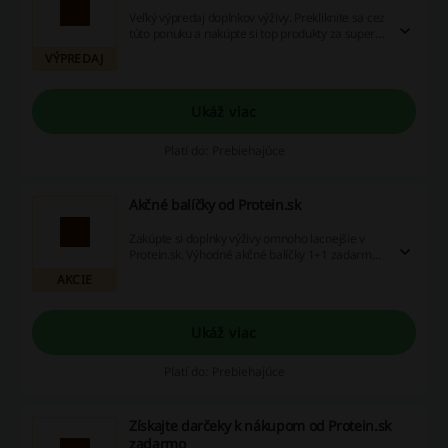
Veľký výpredaj doplnkov výživy. Prekliknite sa cez
túto ponuku a nakúpte si top produkty za super
cenu na Protein.sk.
VÝPREDAJ
Ukáž viac
Platí do: Prebiehajúce
Akčné balíčky od Protein.sk
Zakúpte si doplnky výživy omnoho lacnejšie v
Protein.sk. Výhodné akčné balíčky 1+1 zadarmo
a iné nájdete tu.
AKCIE
Ukáž viac
Platí do: Prebiehajúce
Získajte darčeky k nákupom od Protein.sk
zadarmo