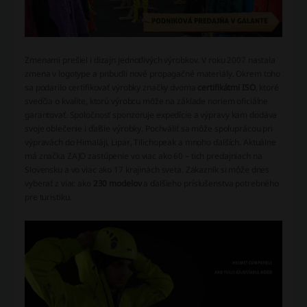
Zmenami prešiel i dizajn jednotlivých výrobkov. V roku 2007 nastala
zmena v logotype a pribudli nové propagačné materiály. Okrem toho
sa podarilo certifikovať výrobky značky dvoma
certifikátmi ISO
, ktoré
svedčia o kvalite, ktorú výrobcu môže na základe noriem oficiálne
garantovať. Spoločnosť sponzoruje expedície a výpravy kam dodáva
svoje oblečenie i ďalšie výrobky. Pochváliť sa môže spoluprácou pri
výpravách do Himaláji, Lipar, Tilichopeak a mnoho ďalších. Aktuálne
má značka ZAJO zastúpenie vo viac ako 60 – tich predajniach na
Slovensku a vo viac ako 17 krajinách sveta. Zákazník si môže dnes
vyberať z viac ako
230 modelov
a ďalšieho príslušenstva potrebného
pre turistiku.