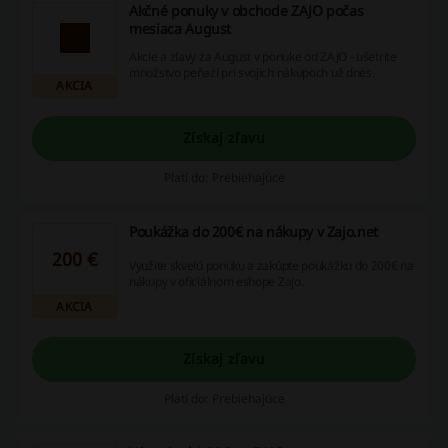
Akčné ponuky v obchode ZAJO počas
mesiaca August
Akcie a zľavy za August v ponuke od ZAJO - ušetrite
množstvo peňazí pri svojich nákupoch už dnes.
AKCIA
Získaj zľavu
Platí do: Prebiehajúce
Poukážka do 200€ na nákupy v Zajo.net
200 €
Využite skvelú ponuku a zakúpte poukážku do 200€ na
nákupy v oficiálnom eshope Zajo.
AKCIA
Získaj zľavu
Platí do: Prebiehajúce