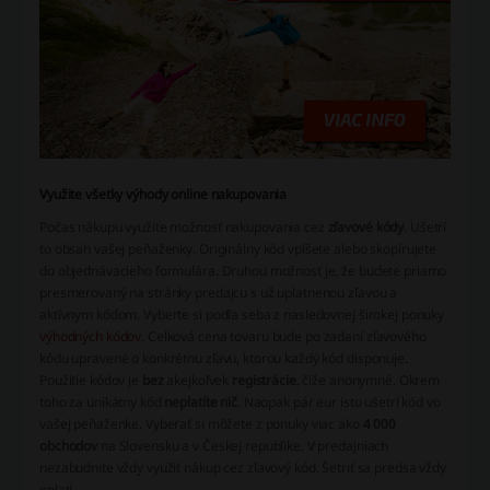
Využite všetky výhody online nakupovania
Počas nákupu využite možnosť nakupovania cez
zľavové kódy
. Ušetrí
to obsah vašej peňaženky. Originálny kód vpíšete alebo skopírujete
do objednávacieho formulára. Druhou možnosť je, že budete priamo
presmerovaný na stránky predajcu s už uplatnenou zľavou a
aktívnym kódom. Vyberte si podľa seba z nasledovnej širokej ponuky
výhodných kódov
. Celková cena tovaru bude po zadaní zľavového
kódu upravené o konkrétnu zľavu, ktorou každý kód disponuje.
Použitie kódov je
bez
akejkoľvek
registrácie
, čiže anonymné. Okrem
toho za unikátny kód
neplatíte nič
. Naopak pár eur isto ušetrí kód vo
vašej peňaženke. Vyberať si môžete z ponuky viac ako
4 000
obchodov
na Slovensku a v Českej republike. V predajniach
nezabudnite vždy využiť nákup cez zľavový kód. Šetriť sa predsa vždy
oplatí.