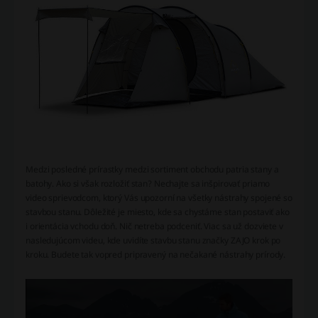
Medzi posledné prírastky medzi sortiment obchodu patria stany a
batohy. Ako si však rozložiť stan? Nechajte sa inšpirovať priamo
video sprievodcom, ktorý Vás upozorní na všetky nástrahy spojené so
stavbou stanu. Dôležité je miesto, kde sa chystáme stan postaviť ako
i orientácia vchodu doň. Nič netreba podceniť. Viac sa už dozviete v
nasledujúcom videu, kde uvidíte stavbu stanu značky ZAJO krok po
kroku. Budete tak vopred pripravený na nečakané nástrahy prírody.