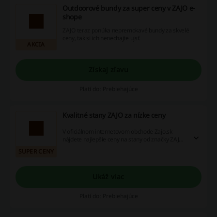
Outdoorové bundy za super ceny v ZAJO e-
shope
ZAJO teraz ponúka nepremokavé bundy za skvelé
ceny, tak si ich nenechajte ujsť.
AKCIA
Získaj zľavu
Platí do: Prebiehajúce
Kvalitné stany ZAJO za nízke ceny
V oficiálnom internetovom obchode Zajo.sk
nájdete najlepšie ceny na stany od značky ZAJO.
Objednajte si nový kvalitný stan ZAJO už dnes z
SUPER CENY
pohodlia svojho domova.
Ukáž viac
Platí do: Prebiehajúce