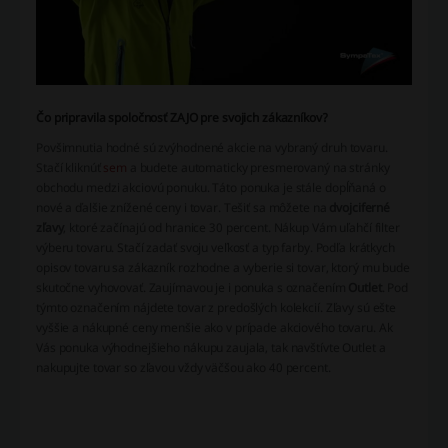
Čo pripravila spoločnosť ZAJO pre svojich zákazníkov?
Povšimnutia hodné sú zvýhodnené akcie na vybraný druh tovaru.
Stačí kliknúť
sem
a budete automaticky presmerovaný na stránky
obchodu medzi akciovú ponuku. Táto ponuka je stále dopĺňaná o
nové a ďalšie znížené ceny i tovar. Tešiť sa môžete na
dvojciferné
zľavy
, ktoré začínajú od hranice 30 percent. Nákup Vám uľahčí filter
výberu tovaru. Stačí zadať svoju veľkosť a typ farby. Podľa krátkych
opisov tovaru sa zákazník rozhodne a vyberie si tovar, ktorý mu bude
skutočne vyhovovať. Zaujímavou je i ponuka s označením
Outlet
. Pod
týmto označením nájdete tovar z predošlých kolekcií. Zľavy sú ešte
vyššie a nákupné ceny menšie ako v prípade akciového tovaru. Ak
Vás ponuka výhodnejšieho nákupu zaujala, tak navštívte Outlet a
nakupujte tovar so zľavou vždy väčšou ako 40 percent.