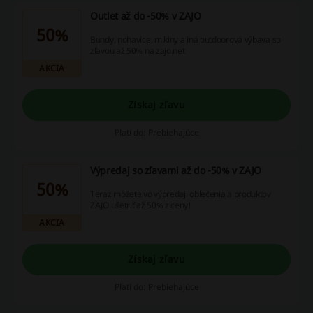
Outlet až do -50% v ZAJO
50%
Bundy, nohavice, mikiny a iná outdoorová výbava so
zľavou až 50% na zajo.net
AKCIA
Získaj zľavu
Platí do: Prebiehajúce
Výpredaj so zľavami až do -50% v ZAJO
50%
Teraz môžete vo výpredaji oblečenia a produktov
ZAJO ušetriť až 50% z ceny!
AKCIA
Získaj zľavu
Platí do: Prebiehajúce