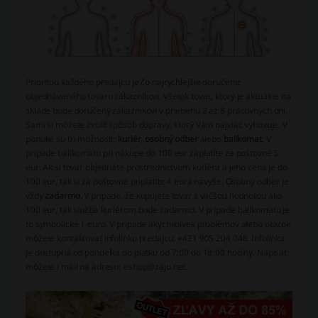
Prioritou každého predajcu je čo najrýchlejšie doručenie
objednávaného tovaru zákazníkovi. Všetok tovar, ktorý je aktuálne na
sklade bude doručený zákazníkovi v priebehu 2 až 8 pracovných dní.
Sami si môžete zvoliť spôsob dopravy, ktorý Vám najviac vyhovuje. V
ponuke sú tri možnosti:
kuriér
,
osobný odber
alebo
balíkomat
. V
prípade balíkomatu pri nákupe do 100 eur zaplatíte za poštovné 5
eur. Ak si tovar objednáte prostredníctvom kuriéra a jeho cena je do
100 eur, tak si za poštovné priplatíte 4 eurá navyše. Osobný odber je
vždy
zadarmo
. V prípade, že kupujete tovar s väčšou hodnotou ako
100 eur, tak služba kuriérom bude zadarmo. V prípade balíkomatu je
to symbolické 1 euro. V prípade akýchkoľvek problémov alebo otázok
môžete kontaktovať infolinku predajcu: +421 905 204 048. Infolinka
je dostupná od pondelka do piatku od 7:00 do 18:00 hodiny. Napísať
môžete i mail na adresu: eshop@zajo.net.