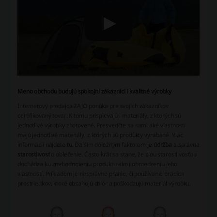
Meno obchodu budujú spokojní zákazníci i kvalitné výrobky
Internetový predajca ZAJO ponúka pre svojich zákazníkov
certifikovaný tovar. K tomu prispievajú i materiály, z ktorých sú
jednotlivé výrobky zhotovené. Presvedčte sa sami aké vlastnosti
majú jednotlivé materiály, z ktorých sú produkty vyrábané. Viac
informácií nájdete
tu
. Ďalším dôležitým faktorom je
údržba
a správna
starostlivosť
o oblečenie. Často krát sa stane, že zlou starostlivosťou
dochádza ku znehodnoteniu produktu ako i obmedzeniu jeho
vlastností. Príkladom je nesprávne pranie, či používanie pracích
prostriedkov, ktoré obsahujú chlór a poškodzujú materiál výrobku.