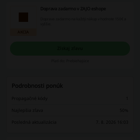
Doprava zadarmo v ZAJO eshope
Doprava zadarmo na každý nákup v hodnote 150€ a
vyššie.
AKCIA
Získaj zľavu
Platí do: Prebiehajúce
Podrobnosti ponúk
Propagačné kódy
1
Najlepšia zľava
50%
Posledná aktualizácia
7. 8. 2026 16:03