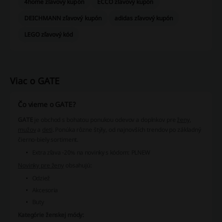
4home zľavový kupón
ECCO zľavový kupón
DEICHMANN zľavový kupón
adidas zľavový kupón
LEGO zľavový kód
Viac o GATE
Čo vieme o GATE?
GATE
je obchod s bohatou ponukou odevov a doplnkov pre
ženy
,
mužov
a
deti
. Ponúka rôzne štýly, od najnovších trendov po základný
čierno-biely sortiment.
Extra zľava -20% na novinky s kódom: PLNEW
Novinky pre ženy
obsahujú:
Odziež
Akcesoria
Buty
Kategórie ženskej módy: