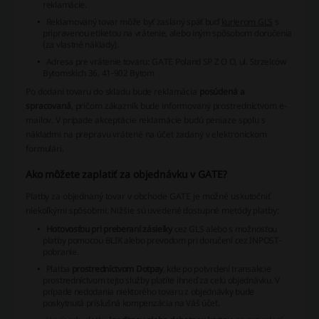
reklamácie
.
Reklamovaný tovar môže byť zaslaný späť buď
kurierom GLS
s
pripravenou etiketou na vrátenie, alebo iným spôsobom doručenia
(za vlastné náklady).
Adresa pre vrátenie tovaru
: GATE Poland SP Z O O, ul. Strzelców
Bytomskich 36, 41-902 Bytom
Po dodaní tovaru do skladu bude reklamácia
posúdená a
spracovaná
, pričom zákazník bude informovaný prostredníctvom e-
mailov. V prípade akceptácie reklamácie budú peniaze spolu s
nákladmi na prepravu vrátené na účet zadaný v elektronickom
formulári.
Ako môžete zaplatiť za objednávku v GATE?
Platby za objednaný tovar v obchode GATE je možné uskutočniť
niekoľkými spôsobmi. Nižšie sú uvedené dostupné metódy platby:
Hotovosťou pri preberaní zásielky
cez GLS alebo s možnosťou
platby pomocou BLIK alebo prevodom pri doručení cez INPOST-
pobranie.
Platba
prostredníctvom Dotpay
, kde po potvrdení transakcie
prostredníctvom tejto služby platíte ihneď za celú objednávku. V
prípade nedodania niektorého tovaru z objednávky bude
poskytnutá príslušná kompenzácia na Váš účet.