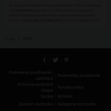
Kto by nechcel ušetriť pri nakupovaní oblečenia? Vždy, keď sa objavia
nové
zľavové kódy
, je to výborná príležitosť obnoviť svoj šatník a
pritom neuškodiť peňaženke. Preto neváhajte sledovať aktuálne
ponuky a využívať
zľavové kupóny GATE
na získanie najlepších cien.
GATE
Picodi
Podmienky používania -
Podmienky používania
cashback
Ochrana osobných
Ponuky práce
údajov
Správy
Kontakt
Zoznam obchodov
Kategórie obchodov