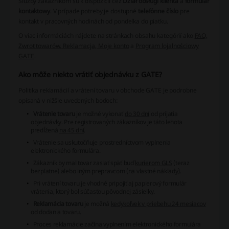
Služby zákazníkom sú k dispozícii cez
Dział obsługi klienta
a
formulár
kontaktowy
. V prípade potreby je dostupné
telefónne číslo
pre
kontakt v pracovných hodinách od pondelka do piatku.
O viac informáciách nájdete na stránkach obsahu kategórií ako
FAQ,
Zwrot towarów, Reklamacja, Moje konto
a
Program lojalnościowy
GATE
.
Ako môže niekto vrátiť objednávku z GATE?
Politika reklamácií a vrátení tovaru v obchode GATE je podrobne
opísaná v nižšie uvedených bodoch:
Vrátenie tovaru
je možné vykonať
do 30 dní
od prijatia
objednávky. Pre registrovaných zákazníkov je táto lehota
predĺžená
na 45 dní
.
Vrátenie sa uskutočňuje prostredníctvom vyplnenia
elektronického formulára
.
Zákazník by mal tovar zaslať späť buď
kurierom GLS
(teraz
bezplatne) alebo iným prepravcom (na vlastné náklady).
Pri vrátení tovaru je vhodné pripojiť aj
papierový formulár
vrátenia
, ktorý bol súčasťou pôvodnej zásielky.
Reklamácia tovaru
je možná
kedykoľvek v priebehu 24 mesiacov
od dodania tovaru.
Proces reklamácie začína vyplnením
elektronického formulára