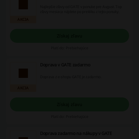
Najlepšie zľavy od GATE v ponuke pre August. Top
zľavy mesiaca nájdete po prekliku z tejto ponuky.
AKCIA
Získaj zľavu
Platí do: Prebiehajúce
Doprava v GATE zadarmo
Doprava z e-shopu GATE je zadarmo.
AKCIA
Získaj zľavu
Platí do: Prebiehajúce
Doprava zadarmo na nákupy v GATE