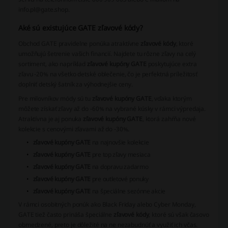
info.pl@gate.shop.
Aké sú existujúce GATE zľavové kódy?
Obchod GATE pravidelne ponúka atraktívne
zľavové kódy
, ktoré
umožňujú šetrenie vašich financií. Najdete tu rôzne zľavy na celý
sortiment, ako napríklad
zľavové kupóny GATE
poskytujúce extra
zľavu -20% na všetko detské oblečenie, čo je perfektná príležitosť
doplniť detský šatník za výhodnejšie ceny.
Pre milovníkov módy sú tu
zľavové kupóny GATE
, vďaka ktorým
môžete získať zľavy až do -60% na vybrané kúsky v rámci výpredaja.
Atraktívna je aj ponuka
zľavové kupóny GATE
, ktorá zahŕňa nové
kolekcie s cenovými zľavami až do -30%.
zľavové kupóny GATE
na najnovšie kolekcie
zľavové kupóny GATE
pre top zľavy mesiaca
zľavové kupóny GATE
na dopravu zadarmo
zľavové kupóny GATE
pre outletové ponuky
zľavové kupóny GATE
na špeciálne sezónne akcie
V rámci osobitných ponúk ako Black Friday alebo Cyber Monday,
GATE tiež často prináša špeciálne
zľavové kódy
, ktoré sú však časovo
obmedzené, preto je dôležité na ne nezabudnúť a využiť ich včas.