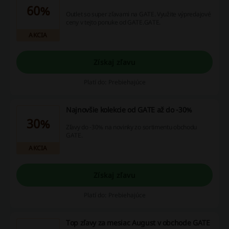
60%
Outlet so super zľavami na GATE. Využite výpredajové
ceny v tejto ponuke od GATE.GATE.
AKCIA
Získaj zľavu
Platí do: Prebiehajúce
Najnovšie kolekcie od GATE až do -30%
30%
Zľavy do -30% na novinky zo sortimentu obchodu
GATE.
AKCIA
Získaj zľavu
Platí do: Prebiehajúce
Top zľavy za mesiac August v obchode GATE