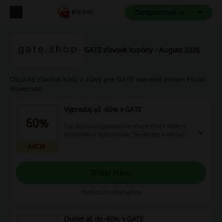
Zaregistrovať sa
GATE zľavové kupóny - August 2026
Objavte zľavové kódy a zľavy pre GATE overené tímom Picodi
Slovensko
Výpredaj až -60% v GATE
60%
Top kúsky vo výpredaji v e-shope GATE nájdete
po prekliku z tejto ponuky. Neváhajte a nakúpte
si obľúbené oblečenie od GATE pre dámy,
AKCIA
pánov, aj deti, so super zľavami v tejto
výpredajovej ponuke.
Získaj zľavu
Platí do: Prebiehajúce
Outlet až do -60% v GATE