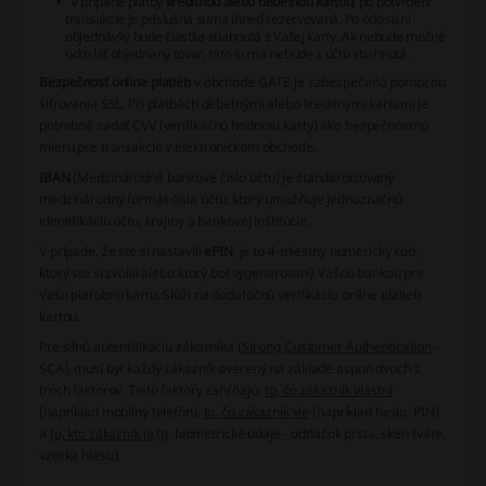
V prípade platby
kreditnou alebo debetnou kartou
, po potvrdení
transakcie je príslušná suma ihneď rezervovaná. Po odoslaní
objednávky bude čiastka stiahnutá z Vašej karty. Ak nebude možné
odoslať objednaný tovar, táto suma nebude z účtu stiahnutá.
Bezpečnosť online platieb
v obchode GATE je zabezpečená pomocou
šifrovania SSL. Pri platbách debetnými alebo kreditnými kartami je
potrebné zadať CVV (verifikačnú hodnotu karty) ako bezpečnostnú
mieru pre transakcie v elektronickom obchode.
IBAN
(Medzinárodné bankové číslo účtu) je štandardizovaný
medzinárodný formát čísla účtu, ktorý umožňuje jednoznačnú
identifikáciu účtu, krajiny a bankovej inštitúcie.
V prípade, že ste si nastavili
ePIN
, je to 4-miestny numerický kód,
ktorý ste si zvolili alebo ktorý bol vygenerovaný Vašou bankou pre
Vašu platobnú kartu. Slúži na dodatočnú verifikáciu online platieb
kartou.
Pre
silnú autentifikáciu zákazníka
(
Strong Customer Authentication
-
SCA), musí byť každý zákazník overený na základe aspoň dvoch z
troch faktorov. Tieto faktory zahŕňajú:
to, čo zákazník vlastní
(napríklad mobilný telefón),
to, čo zákazník vie
(napríklad heslo, PIN)
a
to, kto zákazník je
(tj. biometrické údaje - odtlačok prsta, sken tváre,
vzorka hlasu).