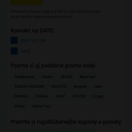
Ohodnoťte zľavové kódy pre GATE a pomôžte ostatným
používateľom vybrať najlepšie ponuky.
Kontakt na GATE:
0800 500 558
GATE
Pozrite si aj podobné promo kódy
Stradivarius
Lindex
LELOSI
Reserved
TOMMY HILFIGER
MOHITO
Bonprix
next
MANGO
Modivo
GANT
HOUSE
Cropp
sinsay
About You
Prezrite si najobľúbenejšie kupóny a ponuky