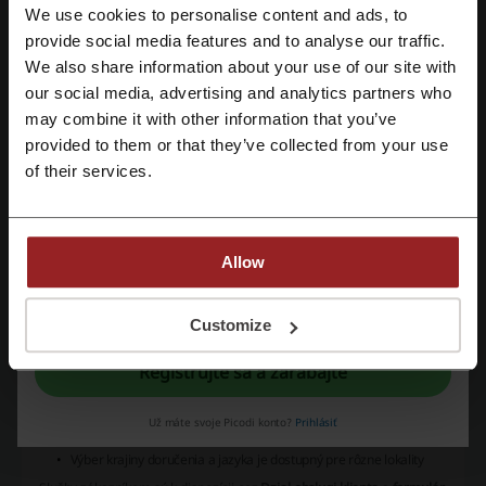
Pod oddielom
Buty
možno nájsť:
We use cookies to personalise content and ads, to
Botki
Zaregistrujte sa pomocou Facebooku
provide social media features and to analyse our traffic.
Trampki
We also share information about your use of our site with
Kapcie
our social media, advertising and analytics partners who
Zaregistrujte sa cez Google
Sandały
may combine it with other information that you’ve
V ponuke pre
mužov
sú
kolekcie odevov
a tiež rôzne
akcesoria
.
provided to them or that they’ve collected from your use
Zaregistrujte sa cez e-mail
Okrem toho je k dispozícii aj výrazná
zľavová sekcia
.
of their services.
Sekcia
deti
predstavuje:
Ubranka pre dívky a chlapcov
Detské buty
Allow
Akcesoria
Kategória
HOME
ponúka:
Registráciou potvrdzujete, že ste sa oboznámili s "
podmienkami
” a so
"
zásadami ochrany osobných údajov.
"
Customize
Dekoracja domu
Tekstylia domowe
Registrujte sa a zarábajte
Akcesoria łazienkowe
Pre tých, čo hľadajú
výhodné nákupy
, je pripravená aj
sale
Už máte svoje Picodi konto?
Prihlásiť
percentuálna sekcia
s lákavými zľavami.
Výber krajiny doručenia a jazyka je dostupný pre rôzne lokality