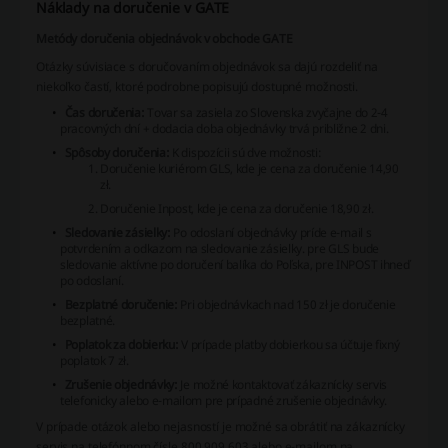
Náklady na doručenie v GATE
Metódy doručenia objednávok v obchode GATE
Otázky súvisiace s doručovaním objednávok sa dajú rozdeliť na
niekoľko častí, ktoré podrobne popisujú dostupné možnosti.
Čas doručenia:
Tovar sa zasiela zo Slovenska zvyčajne do 2-4
pracovných dní + dodacia doba objednávky trvá približne 2 dni.
Spôsoby doručenia:
K dispozícii sú dve možnosti:
Doručenie kuriérom GLS, kde je cena za doručenie 14,90
zł.
Doručenie Inpost, kde je cena za doručenie 18,90 zł.
Sledovanie zásielky:
Po odoslaní objednávky príde e-mail s
potvrdením a odkazom na sledovanie zásielky. pre GLS bude
sledovanie aktívne po doručení balíka do Poľska, pre INPOST ihneď
po odoslaní.
Bezplatné doručenie:
Pri objednávkach nad 150 zł je doručenie
bezplatné.
Poplatok za dobierku:
V prípade platby dobierkou sa účtuje fixný
poplatok 7 zł.
Zrušenie objednávky:
Je možné kontaktovať zákaznícky servis
telefonicky alebo e-mailom pre prípadné zrušenie objednávky.
V prípade otázok alebo nejasností je možné sa obrátiť na zákaznícky
servis na telefónnom čísle 800 909 603 alebo e-mailom na