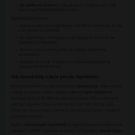
Na splátky cez Quatro:
Pri nákupe tovaru v hodnote nad 100€
možné využiť splátkový systém Quatro.
Dodatočné informácie:
Doprava zadarmo pri objednávke nad 39 € (s hmotnosťou do 2kg
a doručením na území SR).
Pre objednávky s hmotnosťou nad 5 kg možné doručenie iba
kuriérom GLS Slovensko.
Pri inom druhu zvolenej platby sa poplatok za dobierku
nezapočítava.
Expedícia tovaru do 72 hodín od zrealizovania objednávky
pracovné dni do 09:00 hod.
Aké zľavové kódy a akcie ponúka Najlekáreň?
Obchod Najlekáreň ponúka širokú škálu
zľavové kódy
, vďaka ktorým
môžete pri nákupe ušetriť. Aktuálne
zľavový kupón Najlekáreň
ponúkajú zľavy až do -30% na vybrané produkty. Februárové akcie
zahŕňajú napríklad zľavy na lekárenský tovar, kde môžete nájsť
všetko od zdravotníckych potrieb až po lieky proti bolesti i chrípke s
výraznými zľavami.
Ďalšími
zľavový kupón Najlekáreň
sú napríklad doprava zadarmo pri
nákupoch nad 39€. V ponuke nechýbajú ani špeciálne
zľavové kódy
v