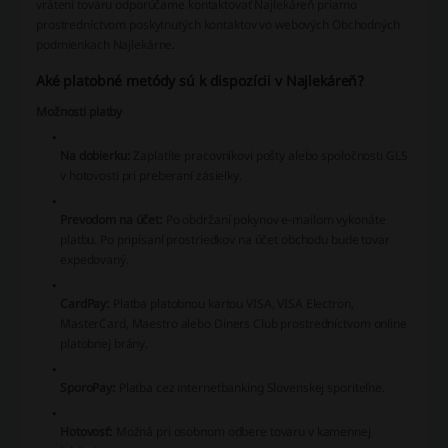
vrátení tovaru odporúčame kontaktovať Najlekáreň priamo
prostredníctvom poskytnutých kontaktov vo webových Obchodných
podmienkach Najlekárne.
Aké platobné metódy sú k dispozícii v Najlekáreň?
Možnosti platby
Na dobierku:
Zaplatíte pracovníkovi pošty alebo spoločnosti GLS
v hotovosti pri preberaní zásielky.
Prevodom na účet:
Po obdržaní pokynov e-mailom vykonáte
platbu. Po pripísaní prostriedkov na účet obchodu bude tovar
expedovaný.
CardPay:
Platba platobnou kartou VISA, VISA Electron,
MasterCard, Maestro alebo Diners Club prostredníctvom online
platobnej brány.
SporoPay:
Platba cez internetbanking Slovenskej sporiteľne.
Hotovosť:
Možná pri osobnom odbere tovaru v kamennej