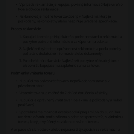
V prípade reklamácie je kupujúci povinný informovať Najlekáreň o
type a dôvode reklamácie.
Reklamovať je možné tovar zakúpený v Najlekárni, ktorý je
poškodený, nekompletný alebo nesplňuje uvedené špecifikácie.
Proces reklamácie
Kupujúci kontaktuje Najlekáreň s podrobnosťami o reklamácii a
poskytne potrebné informácie o zakúpenom produkte.
Najlekáreň vyhodnotí oprávnenosť reklamácie a podľa potreby
požiada o dodatočné informácie alebo dokumenty.
Po schválení reklamácie Najlekáreň poskytne náhradný tovar
alebo vráti kupujúcemu zaplatenú sumu za tovar.
Podmienky vrátenia tovaru
Kupujúci má právo vrátiť tovar v nepoškodenom stave a v
pôvodnom obale.
Vrátenie tovaru je možné do 7 dní od doručenia zásielky.
Kupujúci je oprávnený vrátiť tovar iba ak nie je poškodený a nebol
používaný.
Spotrebiteľ má možnosť odstúpiť od kúpnej zmluvy do 30 dní bez
uvedenia dôvodu podľa zákona o ochrane spotrebiteľa, s výnimkou
tovaru, ktorý je vylúčený zo zákona o vrátení tovaru.
V prípade ďalších otázok alebo nejasností týkajúcich sa reklamácií a