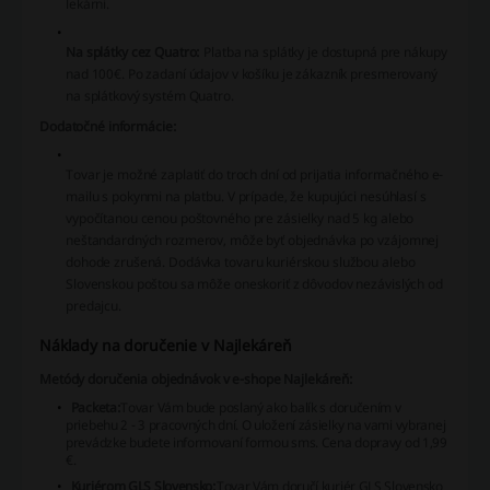
lekárni.
Na splátky cez Quatro:
Platba na splátky je dostupná pre nákupy
nad 100€. Po zadaní údajov v košíku je zákazník presmerovaný
na splátkový systém Quatro.
Dodatočné informácie:
Tovar je možné zaplatiť do troch dní od prijatia informačného e-
mailu s pokynmi na platbu.
V prípade, že kupujúci nesúhlasí s
vypočítanou cenou poštovného pre zásielky nad 5 kg alebo
neštandardných rozmerov, môže byť objednávka po vzájomnej
dohode zrušená.
Dodávka tovaru kuriérskou službou alebo
Slovenskou poštou sa môže oneskoriť z dôvodov nezávislých od
predajcu.
Náklady na doručenie v Najlekáreň
Metódy doručenia objednávok v e-shope Najlekáreň:
Packeta:
Tovar Vám bude poslaný ako balík s doručením v
priebehu 2 - 3 pracovných dní. O uložení zásielky na vami vybranej
prevádzke budete informovaní formou sms. Cena dopravy od 1,99
€.
Kuriérom GLS Slovensko:
Tovar Vám doručí kuriér GLS Slovensko