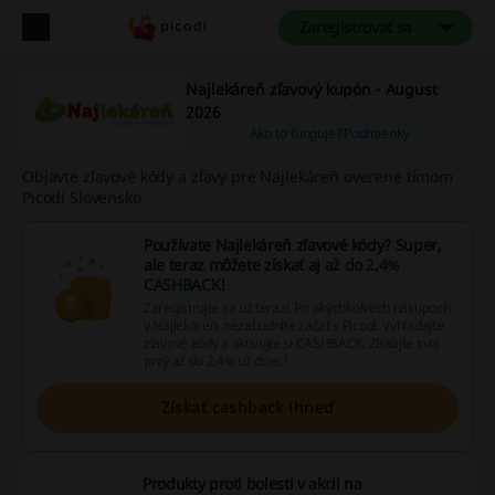
Zaregistrovať sa
Najlekáreň zľavový kupón - August
2026
Ako to funguje?
Podmienky
Objavte zľavové kódy a zľavy pre Najlekáreň overené tímom
Picodi Slovensko
Používate Najlekáreň zľavové kódy? Super,
ale teraz môžete získať aj
až do 2,4%
CASHBACK
!
Zaregistrujte sa už teraz! Pri akýchkoľvech nákupoch
v Najlekáreň, nezabudnite začať s Picodi. Vyhľadajte
zľavové kódy a aktivujte si CASHBACK. Získajte svoj
prvý až do 2,4% už dnes!
Získať cashback ihneď
Produkty proti bolesti v akcii na