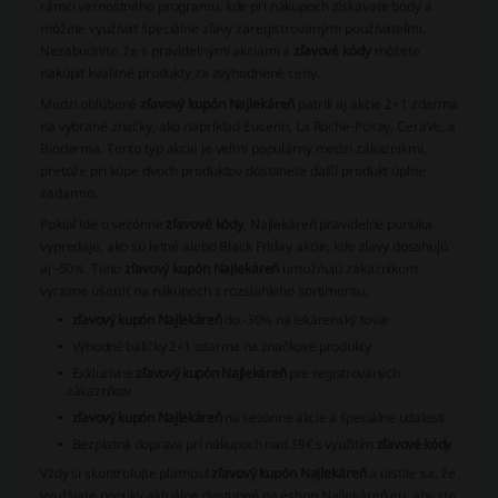
rámci vernostného programu, kde pri nákupoch získavate body a
môžete využívať špeciálne zľavy zaregistrovanými používateľmi.
Nezabudnite, že s pravidelnými akciami a
zľavové kódy
môžete
nakúpiť kvalitné produkty za zvýhodnené ceny.
Medzi obľúbené
zľavový kupón Najlekáreň
patrili aj akcie 2+1 zdarma
na vybrané značky, ako napríklad Eucerin, La Roche-Posay, CeraVe, a
Bioderma. Tento typ akcie je veľmi populárny medzi zákazníkmi,
pretože pri kúpe dvoch produktov dostanete ďalší produkt úplne
zadarmo.
Pokiaľ ide o sezónne
zľavové kódy
, Najlekáreň pravidelne ponúka
výpredaje, ako sú letné alebo Black Friday akcie, kde zľavy dosahujú
aj -50%. Tieto
zľavový kupón Najlekáreň
umožňujú zákazníkom
výrazne ušetriť na nákupoch z rozsiahleho sortimentu.
zľavový kupón Najlekáreň
do -30% na lekárenský tovar
Výhodné balíčky 2+1 zdarma na značkové produkty
Exkluzívne
zľavový kupón Najlekáreň
pre registrovaných
zákazníkov
zľavový kupón Najlekáreň
na sezónne akcie a špeciálne udalosti
Bezplatná doprava pri nákupoch nad 39€ s využitím
zľavové kódy
Vždy si skontrolujte platnosť
zľavový kupón Najlekáreň
a uistite sa, že
využívate ponuky aktuálne dostupné na eshop Najlekáreň.eu, aby ste