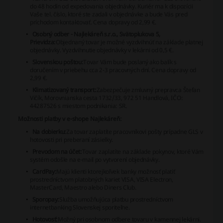
do 48 hodín od expedovania objednávky. Kuriér ma k dispozícii
Vaše tel. číslo, ktoré ste zadali v objednávke a bude Vás pred
príchodom kontaktovať. Cena dopravy od 2,99 €.
Osobný odber - Najlekáreň s.r.o., Svätoplukova 5,
Prievidza:
Objednaný tovar je možné vyzdvihnúť na základe platnej
objednávky. Vyzdvihnutie objednávky v lekárni od 0,5 €.
Slovenskou poštou:
Tovar Vám bude poslaný ako balík s
doručením v priebehu cca 2-3 pracovných dní. Cena dopravy od
2,99 €.
Klimatizovaný transport:
Zabezpečuje zmluvný prepravca Štefan
Vičík, Morovnianska cesta 1732/33, 972 51 Handlová, IČO:
44287526 s miestom podnikania: SR.
Možnosti platby v e-shope Najlekáreň:
Na dobierku:
Za tovar zaplatíte pracovníkovi pošty prípadne GLS v
hotovosti pri preberaní zásielky.
Prevodom na účet:
Tovar zaplatíte na základe pokynov, ktoré Vám
systém odošle na e-mail po vytvorení objednávky.
CardPay:
Majú klienti ktorejkoľvek banky možnosť platiť
prostredníctvom platobných kariet VISA, VISA Electron,
MasterCard, Maestro alebo Diners Club.
Sporopay:
Služba umožňujúca platbu prostredníctvom
internetbanking Slovenskej sporiteľne.
Hotovosť:
Možný pri osobnom odbere tovaru v kamennej lekárni.