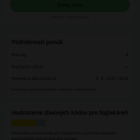
Získaj zľavu
Platí do: Prebiehajúce
Podrobnosti ponúk
Ponuky
8
Najlepšia zľava
—
Posledná aktualizácia
5. 8. 2026 14:02
Používame partnerské odkazy a môžeme získať províziu.
Hodnotenie zľavových kódov pre Najlekáreň
Ohodnoťte zľavové kódy pre Najlekáreň a pomôžte ostatným
používateľom vybrať najlepšie ponuky.