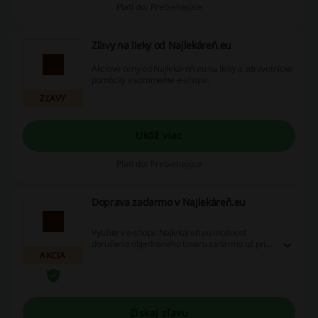
Platí do: Prebiehajúce
Zľavy na lieky od Najlekáreň.eu
Akciové ceny od Najlekáreň.eu na lieky a zdravotnícke
pomôcky v sortimente e-shopu.
ZĽAVY
Ukáž viac
Platí do: Prebiehajúce
Doprava zadarmo v Najlekáreň.eu
Využite v e-shope Najlekáreň.eu možnosť
doručenia objednaného tovaru zadarmo už pri
AKCIA
nákupoch nad 39€. Doprava zadarmo sa uplatní
po prekročení tejto sumy automaticky.
Získaj zľavu