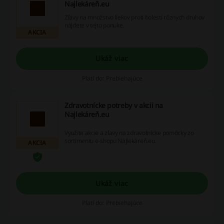
Najlekáreň.eu
Zľavy na množstvo liekov proti bolesti rôznych druhov
nájdete v tejto ponuke.
AKCIA
Ukáž viac
Platí do: Prebiehajúce
Zdravotnícke potreby v akcii na
Najlekáreň.eu
Využite akcie a zľavy na zdravotnícke pomôcky zo
sortimentu e-shopu Najlekáreň.eu.
AKCIA
Ukáž viac
Platí do: Prebiehajúce