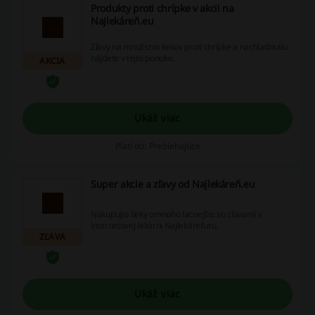
Produkty proti chrípke v akcii na
Najlekáreň.eu
Zľavy na množstvo liekov proti chrípke a nachladnutiu
nájdete v tejto ponuke.
AKCIA
Ukáž viac
Platí do: Prebiehajúce
Super akcie a zľavy od Najlekáreň.eu
Nakupujte lieky omnoho lacnejšie so zľavami v
internetovej lekárni Najlekáreň.eu.
ZĽAVA
Ukáž viac