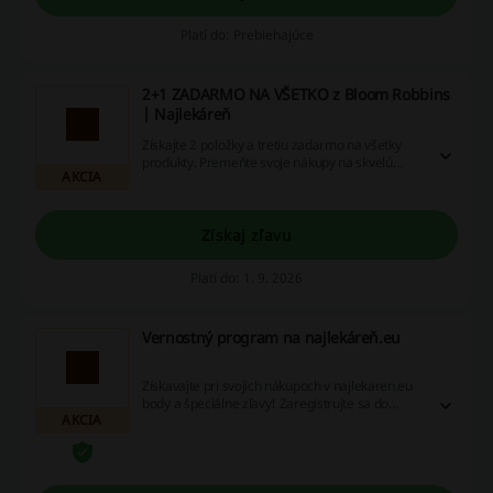
Platí do: Prebiehajúce
2+1 ZADARMO NA VŠETKO z Bloom Robbins
| Najlekáreň
Získajte 2 položky a tretiu zadarmo na všetky
produkty. Premeňte svoje nákupy na skvelú
AKCIA
príležitosť na úsporu!
Získaj zľavu
Platí do: 1. 9. 2026
Vernostný program na najlekáreň.eu
Získavajte pri svojich nákupoch v najlekaren.eu
body a špeciálne zľavy! Zaregistrujte sa do
AKCIA
najlekáreň.eu už dnes.