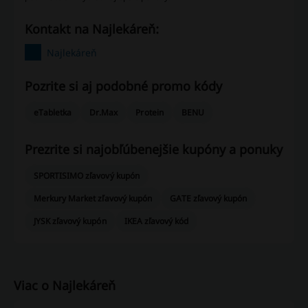
Kontakt na Najlekáreň:
Najlekáreň
Pozrite si aj podobné promo kódy
eTabletka
Dr.Max
Protein
BENU
Prezrite si najobľúbenejšie kupóny a ponuky
SPORTISIMO zľavový kupón
Merkury Market zľavový kupón
GATE zľavový kupón
JYSK zľavový kupón
IKEA zľavový kód
Viac o Najlekáreň