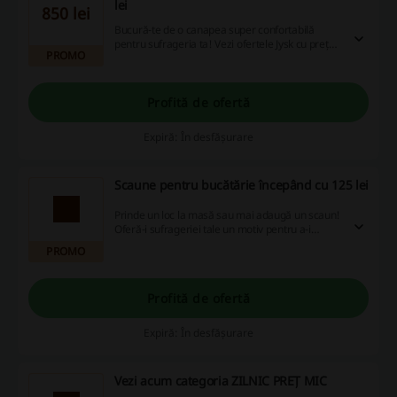
lei
850 lei
Bucură-te de o canapea super confortabilă
pentru sufrageria ta! Vezi ofertele Jysk cu prețuri
PROMO
începând de la 850 lei!
Profită de ofertă
Expiră: În desfășurare
Scaune pentru bucătărie începând cu 125 lei
Prinde un loc la masă sau mai adaugă un scaun!
Oferă-i sufrageriei tale un motiv pentru a-i
aduna pe toți în jurul mesei la cină - asigură-te
PROMO
doar că stau pe un scaun confortabil care arată
minunat!
Profită de ofertă
Expiră: În desfășurare
Vezi acum categoria ZILNIC PREȚ MIC