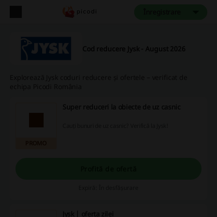
Înregistrare
Cod reducere Jysk - August 2026
Explorează Jysk coduri reducere și ofertele – verificat de
echipa Picodi România
Super reduceri la obiecte de uz casnic
Cauți bunuri de uz casnic? Verifică la Jysk!
PROMO
Profită de ofertă
Expiră: În desfășurare
Jysk | oferta zilei