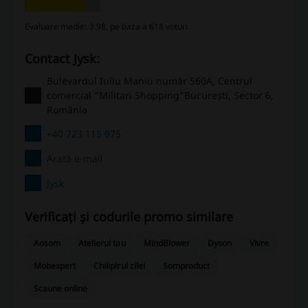
Evaluare medie: 3.98, pe baza a 618 voturi
Contact Jysk:
Bulevardul Iuliu Maniu număr 560A, Centrul
comercial “Militari Shopping”București, Sector 6,
România
+40 723 115 975
Arată e-mail
Jysk
Verificați și codurile promo similare
Aosom
Atelierul tau
MindBlower
Dyson
Vivre
Mobexpert
Chilipirul zilei
Somproduct
Scaune online