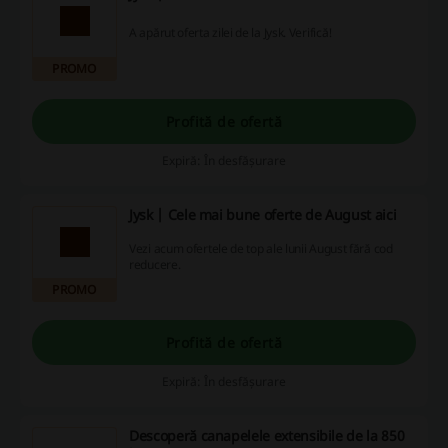
A apărut oferta zilei de la Jysk. Verifică!
PROMO
Profită de ofertă
Expiră: În desfășurare
Jysk | Cele mai bune oferte de August aici
Vezi acum ofertele de top ale lunii August fără cod
reducere.
PROMO
Profită de ofertă
Expiră: În desfășurare
Descoperă canapelele extensibile de la 850