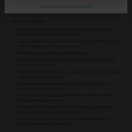
Ai deja un cont Picodi?
Autentificare
Ce produse vă puteți achiziționa de pe Jysk.ro?
În funcție de spațiul pe care doriți să îl redecorați, categoriile de pe
site se împart astfel:
Dormitor: cadre pentru pat, canapele extensibile, cearșafuri,
cuverturi, dulapuri, noptiere, oglinzi, etc;
Baie: accesorii baie, covorașe de haie, haine/încălțăminte, halate
de baie, îngrijire personală, prosoape, etc;
Birou: birouri calculator, scaune de birou, etc;
Sufragerie: canapele, canapele extensibile, comode TV, fotolii,
măsuțe de cafea, etc;
Bucătărie: bănci, bufete/dulapuri, măsuțe hol, mese dining, seturi
dining, mese/scaune bar, etc;
Depozitare: bibliotecă/etajeră, comodă cu sertare, coșuri,
pantofar, rafturi, umerașe, etc;
Perdele: accesorii perdele, galerii perdele, jaluzele venețiene,
rolete, perdele gata făcute, etc;
Grădină: accesorii grădină, corturi, cutii perne, genți termice,
ghivece de flori, hamace, lămpi solare, etc;
Pentru casă: covoare, echipament bebeluș, fețe de masă,
iluminat, lavete, pături, oglinzi, etc.