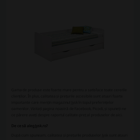
Gama de produse este foarte mare pentru a satisface toate cererile
clienților. În plus, calitatea și prețurile accesibile sunt atuuri foarte
importante care mențin magazinul Jysk în topul preferințelor
oamenilor. Vizitați pagina noastră de Facebook, Picodi, și spuneți-ne
ce părere aveți despre raportul calitate-preț al produselor de aici.
De ce să aleg Jysk.ro?
După cum spuneam, calitatea și prețurile produselor Jysk sunt atuuri