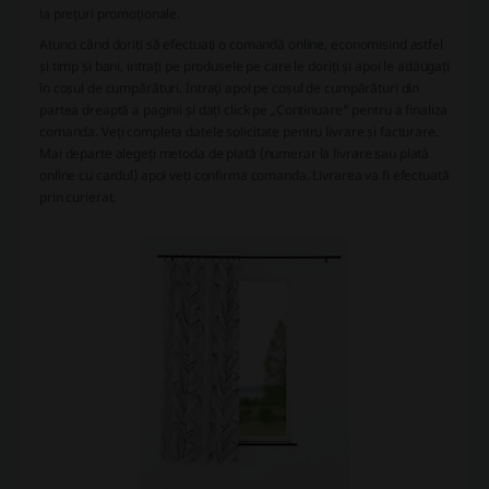
la prețuri promoționale.
Atunci când doriți să efectuați o comandă online, economisind astfel
și timp și bani, intrați pe produsele pe care le doriți și apoi le adăugați
în coșul de cumpărături. Intrați apoi pe coșul de cumpărături din
partea dreaptă a paginii și dați click pe „Continuare” pentru a finaliza
comanda. Veți completa datele solicitate pentru livrare și facturare.
Mai departe alegeți metoda de plată (numerar la livrare sau plată
online cu cardul) apoi veți confirma comanda. Livrarea va fi efectuată
prin curierat.