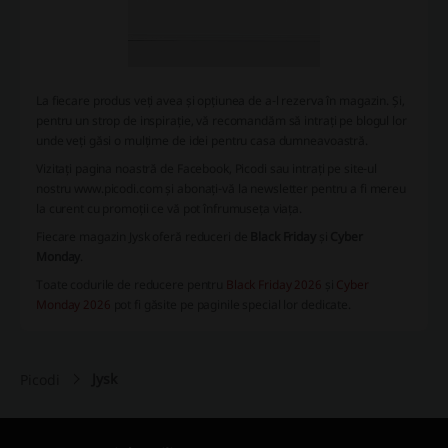
La fiecare produs veți avea și opțiunea de a-l rezerva în magazin. Și,
pentru un strop de inspirație, vă recomandăm să intrați pe blogul lor
unde veți găsi o mulțime de idei pentru casa dumneavoastră.
Vizitați pagina noastră de Facebook, Picodi sau intrați pe site-ul
nostru www.picodi.com și abonați-vă la newsletter pentru a fi mereu
la curent cu promoții ce vă pot înfrumuseța viața.
Fiecare magazin Jysk oferă reduceri de
Black Friday
și
Cyber
Monday
.
Toate codurile de reducere pentru
Black Friday 2026
și
Cyber
Monday 2026
pot fi găsite pe paginile special lor dedicate.
Jysk
Picodi