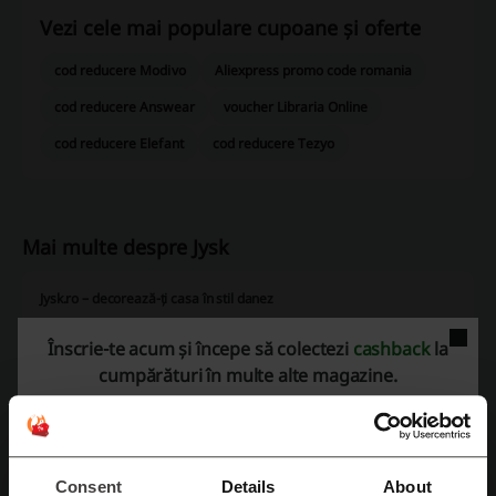
Vezi cele mai populare cupoane și oferte
cod reducere Modivo
Aliexpress promo code romania
cod reducere Answear
voucher Libraria Online
cod reducere Elefant
cod reducere Tezyo
Mai multe despre Jysk
Jysk.ro – decorează-ți casa în stil danez
Înscrie-te acum și începe să colectezi
cashback
la
cumpărături în multe alte magazine.
Consent
Details
About