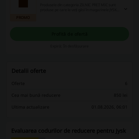
Produsele din categoria ZILNIC PREȚ MIC sunt
produse pe care le veți găsi în magazinele JYSK
la un preț foarte mic, oricând. Pentru că au în
PROMO
permanență un preț foarte bun, își păstrează
prețul de vânzare pe o perioada de minim două
luni.
Profită de ofertă
Expiră: În desfășurare
Detalii oferte
Oferte
6
Cea mai bună reducere
850 lei
Ultima actualizare
01.08.2026, 06:01
Evaluarea codurilor de reducere pentru Jysk